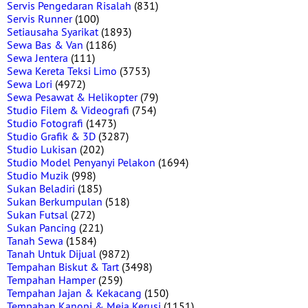
Servis Pengedaran Risalah
(831)
Servis Runner
(100)
Setiausaha Syarikat
(1893)
Sewa Bas & Van
(1186)
Sewa Jentera
(111)
Sewa Kereta Teksi Limo
(3753)
Sewa Lori
(4972)
Sewa Pesawat & Helikopter
(79)
Studio Filem & Videografi
(754)
Studio Fotografi
(1473)
Studio Grafik & 3D
(3287)
Studio Lukisan
(202)
Studio Model Penyanyi Pelakon
(1694)
Studio Muzik
(998)
Sukan Beladiri
(185)
Sukan Berkumpulan
(518)
Sukan Futsal
(272)
Sukan Pancing
(221)
Tanah Sewa
(1584)
Tanah Untuk Dijual
(9872)
Tempahan Biskut & Tart
(3498)
Tempahan Hamper
(259)
Tempahan Jajan & Kekacang
(150)
Tempahan Kanopi & Meja Kerusi
(1151)