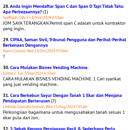
28.
Anda Ingin Mendaftar Span C dan Span D Tapi Tidak Tahu
Apa Perbezaannya?
(1)
Syaffiqah Cidb, Fri 8/Nov/2024 6:58am
JOM SAYA TERANGKAN.Permit span C adalah untuk kontraktor
yang ingin..
29.
CIPAA, Saman Sivil, Tribunal Pengguna dan Perihal-Perihal
Berkenaan Dengannya
Norco Consult, Wed 23/Oct/2024 9:59am
?
30.
Cara Mulakan Bisnes Vending Machine.
Sulbie 2, Tue 3/Sep/2024 6:33am
CARA MULAKAN BISNES VENDING MACHINE. 1 Cari syarikat
yang jual vending machine..
31.
Cara Berkebun Sayur Dengan Tanah 1 Ekar dan Menjana
Pendapatan Berterusan
(7)
Linkman Gliricidia Sepium, Wed 21/Aug/2024 7:41am
Perkongsian bagaimana untuk mengusahakan tanah seluas 1
ekar pula dari Jon..
32.
5 Sebab Kenapa Perniagaan Kecil & Sederhana Perlu