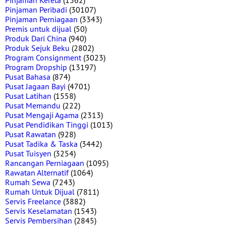
Pinjaman Kereta
(1362)
Pinjaman Peribadi
(30107)
Pinjaman Perniagaan
(3343)
Premis untuk dijual
(50)
Produk Dari China
(940)
Produk Sejuk Beku
(2802)
Program Consignment
(3023)
Program Dropship
(13197)
Pusat Bahasa
(874)
Pusat Jagaan Bayi
(4701)
Pusat Latihan
(1558)
Pusat Memandu
(222)
Pusat Mengaji Agama
(2313)
Pusat Pendidikan Tinggi
(1013)
Pusat Rawatan
(928)
Pusat Tadika & Taska
(3442)
Pusat Tuisyen
(3254)
Rancangan Perniagaan
(1095)
Rawatan Alternatif
(1064)
Rumah Sewa
(7243)
Rumah Untuk Dijual
(7811)
Servis Freelance
(3882)
Servis Keselamatan
(1543)
Servis Pembersihan
(2845)