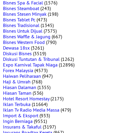
Bisnes Spa & Facial
(1576)
Bisnes Steamboat
(243)
Bisnes Stesen Minyak
(198)
Bisnes Tablet Pc
(473)
Bisnes Tradisional
(1345)
Bisnes Untuk Dijual
(7575)
Bisnes Waffle & Jagung
(667)
Bisnes Western Food
(790)
Dewasa 18sx
(3261)
Diskusi Bisnes
(3519)
Diskusi Tuntutan & Tribunal
(1262)
Expo Karnival Tapak Niaga
(12896)
Forex Malaysia
(4573)
Haiwan Peliharaan
(947)
Haji & Umrah
(768)
Hiasan Dalaman
(1355)
Hiasan Taman
(536)
Hotel Resort Homestay
(2175)
Iklan Terbuka
(11664)
Iklan Tv Radio Media Massa
(479)
Import & Eksport
(933)
Ingin Berniaga
(9551)
Insurans & Takaful
(3197)
Insurans Roadtax Kereta
(867)