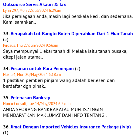
Outsource Servis Akaun & Tax
Lynn 297, Mon 22/Jul/2024 6:29am
Jika perniagaan anda, masih lagi berskala kecil dan sederhana.
Kami sarankan..
33.
Berapakah Lot Banglo Boleh Dipecahkan Dari 1 Ekar Tanah
(5)
Pirdaus, Thu 27/Jun/2024 9:56am
Saya mempunyai 1 ekar tanah di Melaka iaitu tanah pusaka,
ditepi jalan utama..
34.
Pesanan untuk Para Peminjam
(2)
Nazra 4, Mon 20/May/2024 6:18am
1 pastikan pemberi pinjam wang adalah berlesen dan
berdaftar dgn pihak..
35.
Pelepasan Bankrap
Norco Consult, Tue 14/May/2024 6:29am
ANDA SEORANG BANKRAP ATAU MUFLIS? INGIN
MENDAPATKAN MAKLUMAT DAN INFO TENTANG..
36.
Jimat Dengan Imported Vehicles Insurance Package (Ivip)
(1)