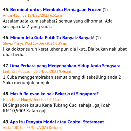
45.
Berminat untuk Membuka Perniagaan Frozen
(1)
Anuar 416, Tue 19/Dec/2023 6:51am
Assalamualaikum sahabat2 semua yang dihormati. Ada
sesiapa otai2 yang sudi..
46.
Minum Jela Gula Putih Tu Banyak-Banyak!
(1)
Stevia Manys, Wed 13/Dec/2023 6:29am
Jika doktor suruh kerat leher pun dia ikut.. Dia bukan nak ubat
ubat herba..
47.
Lima Perkara yang Menyebabkan Hidup Anda Sengsara
Linkman Motivasi, Tue 5/Dec/2023 9:46am
1 Cuba menggembirakan semua orang di sekeliling anda 2
Suka menunjuk nunjuk..
48.
Masih Relevan ke nak Bekerja di Singapore?
Hafiy Noor, Mon 4/Dec/2023 6:36am
Di Singapore kalau Kerja Tukang Cuci sahaja.. gaji dah
RM10,500! Kalah gaji..
49.
Apa Itu Penyata Modal atau Capital Statement
Adila 130, Tue 28/Nov/2023 8:36am