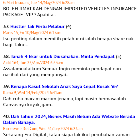
G Mart Insurans, Tue 14/May/2024 6:28am
BOLEH JIMAT KAH DENGAN IMPORTED VEHICLES INSURANCE
PACKAGE IVIP ? Apabila..
37.
Hustler Tak Perlu Pelabur
(4)
Manis 15, Fri 10/May/2024 6:17am
Isu penting dalam memilih pelabur ni ialah berapa share nak
bagi. Takut..
38.
Tanah 4 Ekar untuk Diusahakan. Minta Pendapat
(5)
Aidil 164, Tue 23/Apr/2024 6:33am
Assalamualaikum Semua. Ingin meminta pendapat dan
nasihat dari yang mempunyai..
39.
Kenapa Kasut Sekolah Anak Saya Cepat Rosak Ye?
Kama 9, Wed 14/Feb/2024 6:41am
Dah cuba macam macam jenama, tapi masih bermasaalah.
Canvasnya koyak, gam..
40.
Dah Tahun 2024, Bisnes Masih Belum Ada Website Berada
Dalam Bahaya.
Bisnesweb Dot Com, Wed 31/Jan/2024 6:23am
Sekarang Era Digital, kalau siapa tak ikut perubahan zaman