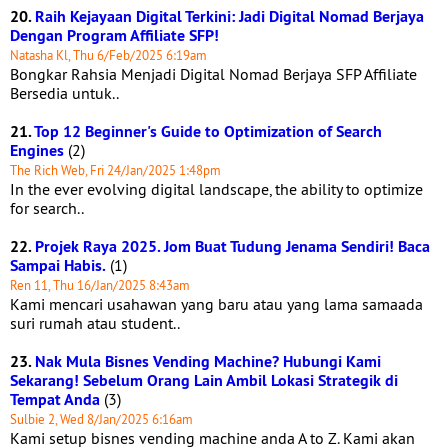
20.
Raih Kejayaan Digital Terkini: Jadi Digital Nomad Berjaya
Dengan Program Affiliate SFP!
Natasha Kl, Thu 6/Feb/2025 6:19am
Bongkar Rahsia Menjadi Digital Nomad Berjaya SFP Affiliate
Bersedia untuk..
21.
Top 12 Beginner's Guide to Optimization of Search
Engines
(2)
The Rich Web, Fri 24/Jan/2025 1:48pm
In the ever evolving digital landscape, the ability to optimize
for search..
22.
Projek Raya 2025. Jom Buat Tudung Jenama Sendiri! Baca
Sampai Habis.
(1)
Ren 11, Thu 16/Jan/2025 8:43am
Kami mencari usahawan yang baru atau yang lama samaada
suri rumah atau student..
23.
Nak Mula Bisnes Vending Machine? Hubungi Kami
Sekarang! Sebelum Orang Lain Ambil Lokasi Strategik di
Tempat Anda
(3)
Sulbie 2, Wed 8/Jan/2025 6:16am
Kami setup bisnes vending machine anda A to Z. Kami akan