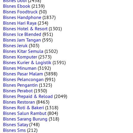
Bisnes Dobi
(2458)
Bisnes Ebook
(2139)
Bisnes Foodtruck
(50)
Bisnes Handphone
(1837)
Bisnes Hari Raya
(234)
Bisnes Hotel & Resort
(1301)
Bisnes Ice Blended
(951)
Bisnes Jam Tangan
(595)
Bisnes Jeruk
(303)
Bisnes Kitar Semula
(1502)
Bisnes Komputer
(2573)
Bisnes Kurier & Logistik
(1591)
Bisnes Minuman
(3192)
Bisnes Pasar Malam
(3898)
Bisnes Pelancongan
(991)
Bisnes Pengantin
(1325)
Bisnes Perabot
(1930)
Bisnes Prepaid & Reload
(2049)
Bisnes Restoran
(8463)
Bisnes Roti & Bakeri
(1318)
Bisnes Salun Rambut
(804)
Bisnes Sarang Burung
(318)
Bisnes Satay
(748)
Bisnes Sms
(212)