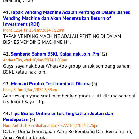
memang akan..
41.
Tapak Vending Machine Adalah Penting di Dalam Bisnes
Vending Machine dan Akan Menentukan Return of
Investment (ROI)
Mohd 1214, Fri 26/Jan/2024 6:22am
TAPAK VENDING MACHINE ADALAH PENTING DI DALAM
BISNES VENDING MACHINE Hi..
42.
Sembang Saham BSKL Kalau nak Join 'Pm'
(2)
Andrea Tan, Wed 10/Jan/2024 1:00pm
Guys, saya nak buat WhatsApp group untuk sembang saham
BSKL kalau nak join..
43.
Mencari Produk Testimoni utk Dicuba
(3)
Ediey 3, Tue 9/Jan/2024 6:38am
Ada sesiapa yang sudi memberikan produk utk dicuba sebagai
testimoni Saya sdg..
44.
Tips Bisnes Online untuk Tingkatkan Jualan dan
Pendapatan
(2)
Noor Ariffshah Bin Shaharuddin, Fri 22/Dec/2023 2:26pm
Dalam Dunia Perniagaan Yang Berkembang Dan Bersaing Ini,
Amat Penting Untuk..