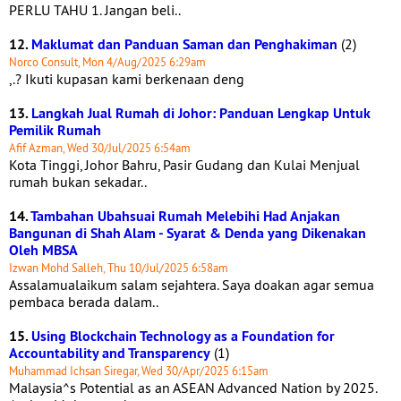
PERLU TAHU 1. Jangan beli..
12.
Maklumat dan Panduan Saman dan Penghakiman
(2)
Norco Consult, Mon 4/Aug/2025 6:29am
,.? Ikuti kupasan kami berkenaan deng
13.
Langkah Jual Rumah di Johor: Panduan Lengkap Untuk
Pemilik Rumah
Afif Azman, Wed 30/Jul/2025 6:54am
Kota Tinggi, Johor Bahru, Pasir Gudang dan Kulai Menjual
rumah bukan sekadar..
14.
Tambahan Ubahsuai Rumah Melebihi Had Anjakan
Bangunan di Shah Alam - Syarat & Denda yang Dikenakan
Oleh MBSA
Izwan Mohd Salleh, Thu 10/Jul/2025 6:58am
Assalamualaikum salam sejahtera. Saya doakan agar semua
pembaca berada dalam..
15.
Using Blockchain Technology as a Foundation for
Accountability and Transparency
(1)
Muhammad Ichsan Siregar, Wed 30/Apr/2025 6:15am
Malaysia^s Potential as an ASEAN Advanced Nation by 2025.