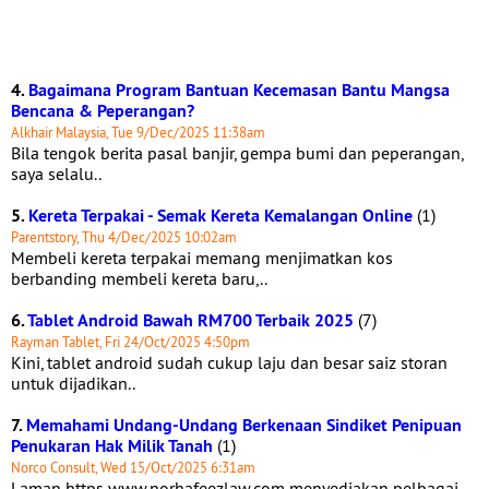
4.
Bagaimana Program Bantuan Kecemasan Bantu Mangsa
Bencana & Peperangan?
Alkhair Malaysia, Tue 9/Dec/2025 11:38am
Bila tengok berita pasal banjir, gempa bumi dan peperangan,
saya selalu..
5.
Kereta Terpakai - Semak Kereta Kemalangan Online
(1)
Parentstory, Thu 4/Dec/2025 10:02am
Membeli kereta terpakai memang menjimatkan kos
berbanding membeli kereta baru,..
6.
Tablet Android Bawah RM700 Terbaik 2025
(7)
Rayman Tablet, Fri 24/Oct/2025 4:50pm
Kini, tablet android sudah cukup laju dan besar saiz storan
untuk dijadikan..
7.
Memahami Undang-Undang Berkenaan Sindiket Penipuan
Penukaran Hak Milik Tanah
(1)
Norco Consult, Wed 15/Oct/2025 6:31am
Laman https www.norhafeezlaw.com menyediakan pelbagai