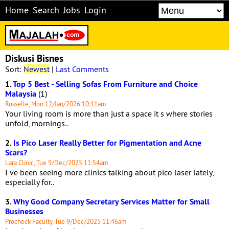
Home
Search
Jobs
Login
Diskusi Bisnes
Sort:
Newest
|
Last Comments
1.
Top 5 Best - Selling Sofas From Furniture and Choice
Malaysia
(1)
Rosselle, Mon 12/Jan/2026 10:11am
Your living room is more than just a space it s where stories
unfold, mornings..
2.
Is Pico Laser Really Better for Pigmentation and Acne
Scars?
Lara Clinic, Tue 9/Dec/2025 11:54am
I ve been seeing more clinics talking about pico laser lately,
especially for..
3.
Why Good Company Secretary Services Matter for Small
Businesses
Procheck Faculty, Tue 9/Dec/2025 11:46am