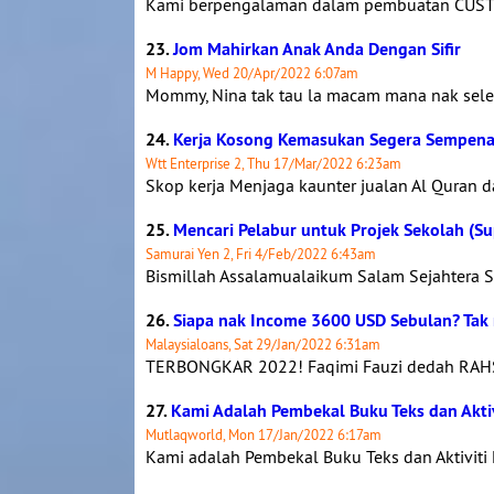
Kami berpengalaman dalam pembuatan CUSTOM
23.
Jom Mahirkan Anak Anda Dengan Sifir
M Happy, Wed 20/Apr/2022 6:07am
Mommy, Nina tak tau la macam mana nak sele
24.
Kerja Kosong Kemasukan Segera Sempen
Wtt Enterprise 2, Thu 17/Mar/2022 6:23am
Skop kerja Menjaga kaunter jualan Al Quran da
25.
Mencari Pelabur untuk Projek Sekolah (Su
Samurai Yen 2, Fri 4/Feb/2022 6:43am
Bismillah Assalamualaikum Salam Sejahtera S
26.
Siapa nak Income 3600 USD Sebulan? Tak n
Malaysialoans, Sat 29/Jan/2022 6:31am
TERBONGKAR 2022! Faqimi Fauzi dedah RAHSI
27.
Kami Adalah Pembekal Buku Teks dan Akti
Mutlaqworld, Mon 17/Jan/2022 6:17am
Kami adalah Pembekal Buku Teks dan Aktiviti 