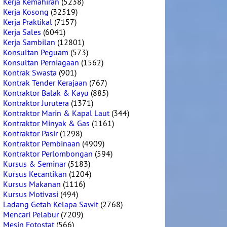
Kerja Kemahiran
(5238)
Kerja Kosong
(32519)
Kerja Praktikal
(7157)
Kerja Sales
(6041)
Kerja Sambilan
(12801)
Konsultan Peguam
(573)
Konsultan Perniagaan
(1562)
Kontrak Swasta
(901)
Kontrak Tender Kerajaan
(767)
Kontraktor Balak & Kayu
(885)
Kontraktor Jurutera
(1371)
Kontraktor Marin & Kapal Laut
(344)
Kontraktor Minyak & Gas
(1161)
Kontraktor Pasir
(1298)
Kontraktor Pembinaan
(4909)
Kontraktor Perlombongan
(594)
Kursus & Seminar
(5183)
Kursus Kecantikan
(1204)
Kursus Makanan
(1116)
Kursus Motivasi
(494)
Ladang Getah Kelapa Sawit
(2768)
Mencari Pelabur
(7209)
Mesin Fotostat
(566)