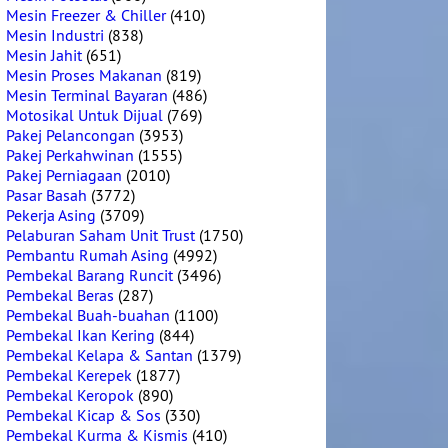
Mesin Freezer & Chiller
(410)
Mesin Industri
(838)
Mesin Jahit
(651)
Mesin Proses Makanan
(819)
Mesin Terminal Bayaran
(486)
Motosikal Untuk Dijual
(769)
Pakej Pelancongan
(3953)
Pakej Perkahwinan
(1555)
Pakej Perniagaan
(2010)
Pasar Basah
(3772)
Pekerja Asing
(3709)
Pelaburan Saham Unit Trust
(1750)
Pembantu Rumah Asing
(4992)
Pembekal Barang Runcit
(3496)
Pembekal Beras
(287)
Pembekal Buah-buahan
(1100)
Pembekal Ikan Kering
(844)
Pembekal Kelapa & Santan
(1379)
Pembekal Kerepek
(1877)
Pembekal Keropok
(890)
Pembekal Kicap & Sos
(330)
Pembekal Kurma & Kismis
(410)