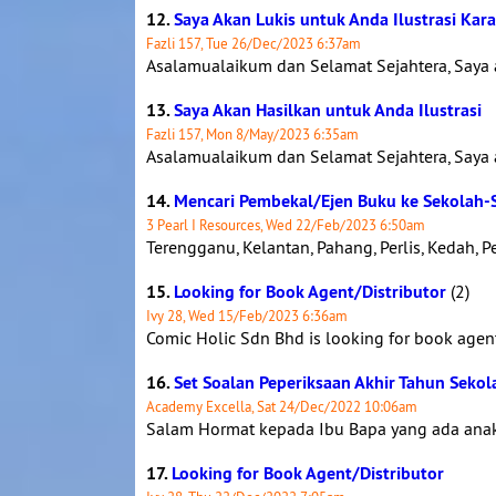
12.
Saya Akan Lukis untuk Anda Ilustrasi Ka
Fazli 157, Tue 26/Dec/2023 6:37am
Asalamualaikum dan Selamat Sejahtera, Saya ak
13.
Saya Akan Hasilkan untuk Anda Ilustrasi
Fazli 157, Mon 8/May/2023 6:35am
Asalamualaikum dan Selamat Sejahtera, Saya a
14.
Mencari Pembekal/Ejen Buku ke Sekolah-S
3 Pearl I Resources, Wed 22/Feb/2023 6:50am
Terengganu, Kelantan, Pahang, Perlis, Kedah, Pe
15.
Looking for Book Agent/Distributor
(2)
Ivy 28, Wed 15/Feb/2023 6:36am
Comic Holic Sdn Bhd is looking for book agent d
16.
Set Soalan Peperiksaan Akhir Tahun Seko
Academy Excella, Sat 24/Dec/2022 10:06am
Salam Hormat kepada Ibu Bapa yang ada ana
17.
Looking for Book Agent/Distributor