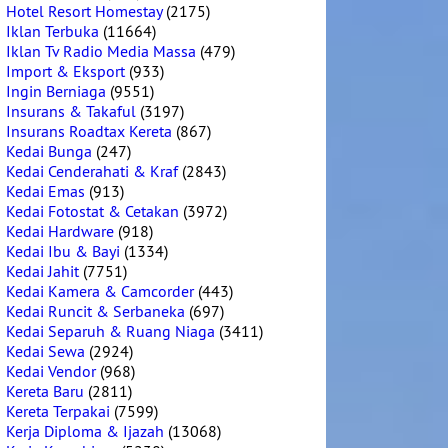
Hotel Resort Homestay
(2175)
Iklan Terbuka
(11664)
Iklan Tv Radio Media Massa
(479)
Import & Eksport
(933)
Ingin Berniaga
(9551)
Insurans & Takaful
(3197)
Insurans Roadtax Kereta
(867)
Kedai Bunga
(247)
Kedai Cenderahati & Kraf
(2843)
Kedai Emas
(913)
Kedai Fotostat & Cetakan
(3972)
Kedai Hardware
(918)
Kedai Ibu & Bayi
(1334)
Kedai Jahit
(7751)
Kedai Kamera & Camcorder
(443)
Kedai Runcit & Serbaneka
(697)
Kedai Separuh & Ruang Niaga
(3411)
Kedai Sewa
(2924)
Kedai Vendor
(968)
Kereta Baru
(2811)
Kereta Terpakai
(7599)
Kerja Diploma & Ijazah
(13068)