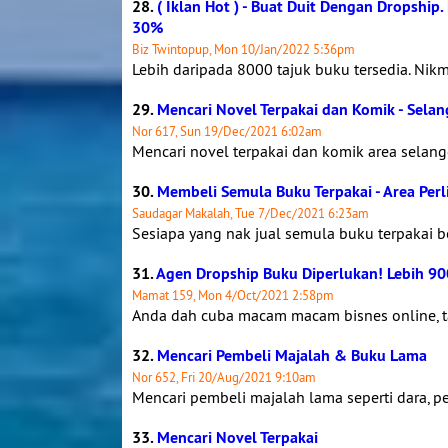
28.
( Iklan Hot ) - Buat Duit Dengan Dropshi
30%
Biz Twintopup, Mon 10/Jan/2022 5:36pm
Lebih daripada 8000 tajuk buku tersedia. Nik
29.
Mencari Novel Terpakai dan Komik - Selan
Nor 617, Sun 19/Dec/2021 6:02am
Mencari novel terpakai dan komik area sela
30.
Membeli Semula Buku Terpakai - Area Per
Saudagar Makalah, Tue 7/Dec/2021 6:23am
Sesiapa yang nak jual semula buku terpakai b
31.
Agen Dropship Buku Diperlukan! Lebih 90
Mamat 159, Mon 4/Oct/2021 2:58pm
Anda dah cuba macam macam bisnes online, tap
32.
Mencari Pembeli Majalah & Buku Lama
Nor 652, Fri 20/Aug/2021 9:10am
Mencari pembeli majalah lama seperti dara, pe
33.
Mencari Novel Terpakai