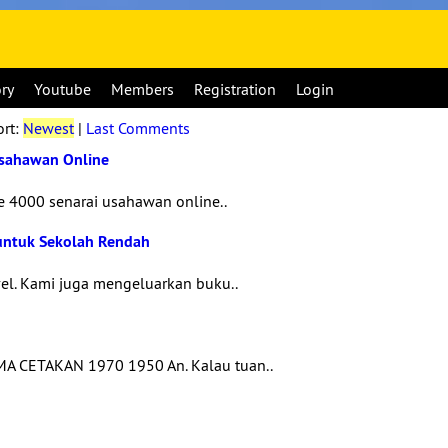
ory
Youtube
Members
Registration
Login
ort:
Newest
|
Last Comments
Usahawan Online
e 4000 senarai usahawan online..
untuk Sekolah Rendah
el. Kami juga mengeluarkan buku..
A CETAKAN 1970 1950 An. Kalau tuan..