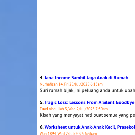
4.
Jana Income Sambil Jaga Anak di Rumah
Nurhafizah 14, Fri 25/Jul/2025 6:15am
Suri rumah bijak, ini peluang anda untuk ubah
5.
Tragic Loss: Lessons From A Silent Goodbye
Fuad Abdullah 3, Wed 2/Jul/2025 7:30am
Kisah yang menyayat hati buat semua yang pe
6.
Worksheet untuk Anak-Anak Kecil, Praseko
Wan 1894, Wed 2/Jul/2025 6:36am