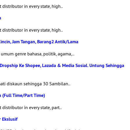
istributor in every state, high..
n
istributor in every state, high..
incin, Jam Tangan, Barang2 Antik/Lama
umum genre bahasa, politik, agama,..
p. Dropship Ke Shopee, Lazada & Media Sosial. Untung Sehingga
mati diskaun sehingga 30 Sambilan..
 (Full Time/Part Time)
istributor in every state, part..
 Ekslusif