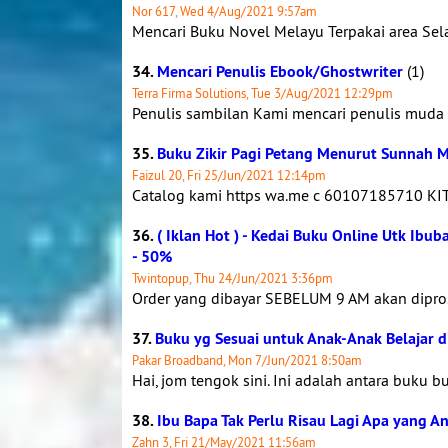
Nor 617, Wed 4/Aug/2021 9:57am
Mencari Buku Novel Melayu Terpakai area Se
34.
Mencari Penulis Ebook/Ghostwriter
(1)
Terra Firma Solutions, Tue 3/Aug/2021 12:29pm
Penulis sambilan Kami mencari penulis muda 
35.
Buku Zikir Pagi Petang Menurut Sunnah 
Faizul 20, Fri 25/Jun/2021 12:14pm
Catalog kami https wa.me c 60107185710 KI
36.
( Iklan Hot ) - Kedai Buku Online Utk Ibu
- 50%
Twintopup, Thu 24/Jun/2021 3:36pm
Order yang dibayar SEBELUM 9 AM akan dipros
37.
Buku yg Sesuai untuk Anak-Anak Belajar 
Pakar Broadband, Mon 7/Jun/2021 8:50am
Hai, jom tengok sini. Ini adalah antara buku b
38.
Ibu Bapa Tak Perlu Risau Lagi Apa yang A
Zahn 3, Fri 21/May/2021 11:56am