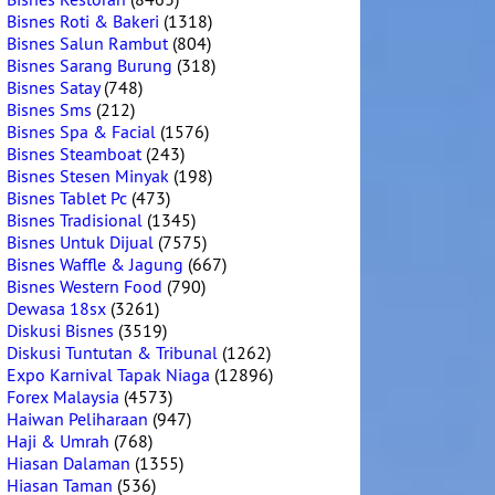
Bisnes Roti & Bakeri
(1318)
Bisnes Salun Rambut
(804)
Bisnes Sarang Burung
(318)
Bisnes Satay
(748)
Bisnes Sms
(212)
Bisnes Spa & Facial
(1576)
Bisnes Steamboat
(243)
Bisnes Stesen Minyak
(198)
Bisnes Tablet Pc
(473)
Bisnes Tradisional
(1345)
Bisnes Untuk Dijual
(7575)
Bisnes Waffle & Jagung
(667)
Bisnes Western Food
(790)
Dewasa 18sx
(3261)
Diskusi Bisnes
(3519)
Diskusi Tuntutan & Tribunal
(1262)
Expo Karnival Tapak Niaga
(12896)
Forex Malaysia
(4573)
Haiwan Peliharaan
(947)
Haji & Umrah
(768)
Hiasan Dalaman
(1355)
Hiasan Taman
(536)