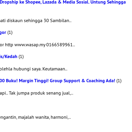
p. Dropship ke Shopee, Lazada & Media Sosial. Untung Sehingga
mati diskaun sehingga 30 Sambilan..
gor
(1)
ngor http www.wasap.my 0166589961..
lis/Kedah
(1)
olehla hubungi saya. Keutamaan..
00 Buku! Margin Tinggi! Group Support & Coaching Ada!
(1)
i.. Tak jumpa produk senang jual,..
ngantin, majalah wanita, harmoni,..