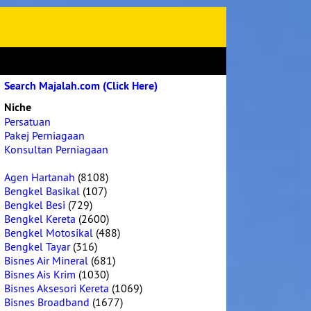
Search Majalah.com (Click Here)
Niche
Persatuan
Pakej Perniagaan
Konsultan Perniagaan
Agen Hartanah
(8108)
Bengkel Basikal
(107)
Bengkel Besi
(729)
Bengkel Kereta
(2600)
Bengkel Motosikal
(488)
Bengkel Tayar
(316)
Bisnes Air Mineral
(681)
Bisnes Ais Krim
(1030)
Bisnes Aksesori Kereta
(1069)
Bisnes Broadband
(1677)