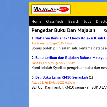
Home
Classifieds
Search
Jobs
Direct
Pengedar Buku Dan Majalah
S
1.
Nak Free Bonus Tak? Ebook Koleksi Kisah 
Ads 6, Wed 17/Sep/2025 7:45am
Bonus boleh pilih salah satu Pertama databas
2.
Buku Latihan dan Rujukan Bahasa Melayu 
Roha 19, Fri 22/Aug/2025 6:35am
Kami adalah Syarikat pengeluar buku dan nov
3.
Beli Buku Lama RM10 Senaskah
(1)
Azlee 21, Fri 25/Jul/2025 6:55am
BETUL!. Kami ambil RM10 senaskah BUKU LAM