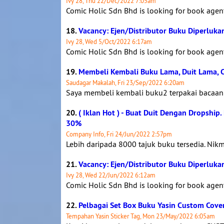
Ivy 28, Thu 22/Dec/2022 7:05am
Comic Holic Sdn Bhd is looking for book agent d
18.
Vacancy: Ejen/Distributor Buku Diperluka
Ivy 28, Wed 5/Oct/2022 6:17am
Comic Holic Sdn Bhd is looking for book agent d
19.
Membeli Kembali Buku Lama, Duit Lama, C
Saudagar Makalah, Fri 23/Sep/2022 6:20am
Saya membeli kembali buku2 terpakai bacaan 
20.
( Iklan Hot ) - Buat Duit Dengan Dropshi
30%
Company Info, Fri 24/Jun/2022 2:57pm
Lebih daripada 8000 tajuk buku tersedia. Nik
21.
Vacancy: Ejen/Distributor Buku Diperlukan
Ivy 28, Wed 22/Jun/2022 6:12am
Comic Holic Sdn Bhd is looking for book agent d
22.
Pelbagai Set Box Buku Yasin Custom Cover
Tempahan Yasin Sticker Tag, Mon 23/May/2022 6:05am