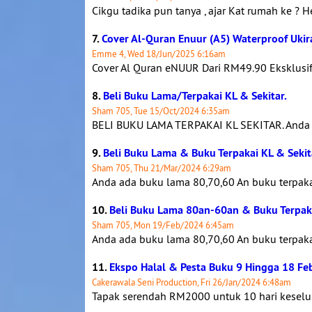
Cikgu tadika pun tanya , ajar Kat rumah ke ? 
7.
Cover Al-Quran Enuur (A5) Waterproof Uki
Emme 4, Wed 18/Jun/2025 6:16am
Cover Al Quran eNUUR Dari RM49.90 Eksklusif,
8.
Beli Buku Lama/Terpakai KL & Sekitar.
Sham 705, Tue 15/Oct/2024 6:35am
BELI BUKU LAMA TERPAKAI KL SEKITAR. Anda ad
9.
Beli Buku Lama & Buku Terpakai KL & Sekit
Sham 705, Thu 21/Mar/2024 6:29am
Anda ada buku lama 80,70,60 An buku terpakai
10.
Beli Buku Lama 80an-60an & Buku Terpakai
Sham 705, Mon 19/Feb/2024 6:45am
Anda ada buku lama 80,70,60 An buku terpakai
11.
Ekspo Halal & Pesta Buku 9 Hingga 18 Fe
Cakerawala Seni Production, Fri 26/Jan/2024 6:48am
Tapak serendah RM2000 untuk 10 hari keseluru