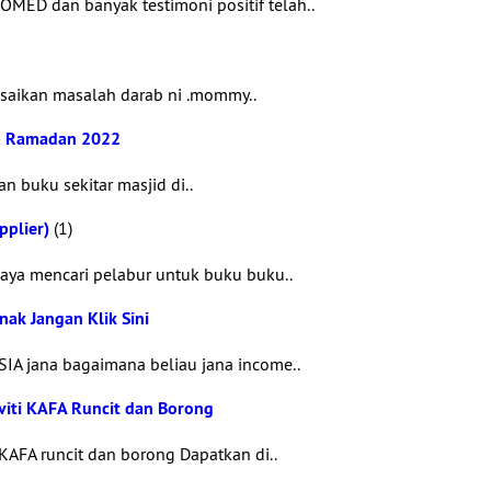
ED dan banyak testimoni positif telah..
saikan masalah darab ni .mommy..
a Ramadan 2022
n buku sekitar masjid di..
pplier)
(1)
aya mencari pelabur untuk buku buku..
ak Jangan Klik Sini
A jana bagaimana beliau jana income..
viti KAFA Runcit dan Borong
KAFA runcit dan borong Dapatkan di..