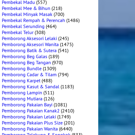
Pembekal Madu
(557)
Pembekal Mee & Bihun
(218)
Pembekal Minyak Masak
(700)
Pembekal Rempah & Perencah
(1486)
Pembekal Serunding
(464)
Pembekal Telur
(308)
Pemborong Aksesori Lelaki
(245)
Pemborong Aksesori Wanita
(1475)
Pemborong Batik & Sutera
(541)
Pemborong Beg Galas
(189)
Pemborong Beg Tangan
(970)
Pemborong Bundle
(1309)
Pemborong Cadar & Tilam
(794)
Pemborong Karpet
(488)
Pemborong Kasut & Sandal
(1183)
Pemborong Lampin
(511)
Pemborong Mutiara
(126)
Pemborong Pakaian Bayi
(1081)
Pemborong Pakaian Kanak2
(2410)
Pemborong Pakaian Lelaki
(1749)
Pemborong Pakaian Plus Size
(201)
Pemborong Pakaian Wanita
(6440)
Pemborong Telekung & Songkok
(833)