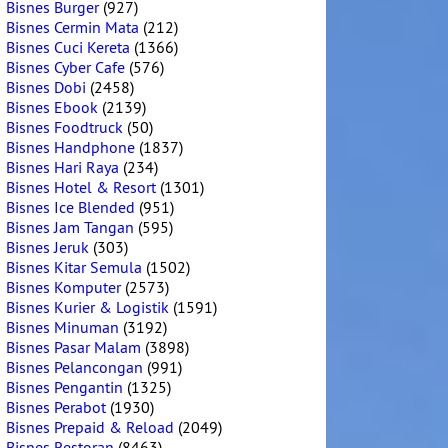
Bisnes Burger
(927)
Bisnes Cermin Mata
(212)
Bisnes Cuci Kereta
(1366)
Bisnes Cyber Cafe
(576)
Bisnes Dobi
(2458)
Bisnes Ebook
(2139)
Bisnes Foodtruck
(50)
Bisnes Handphone
(1837)
Bisnes Hari Raya
(234)
Bisnes Hotel & Resort
(1301)
Bisnes Ice Blended
(951)
Bisnes Jam Tangan
(595)
Bisnes Jeruk
(303)
Bisnes Kitar Semula
(1502)
Bisnes Komputer
(2573)
Bisnes Kurier & Logistik
(1591)
Bisnes Minuman
(3192)
Bisnes Pasar Malam
(3898)
Bisnes Pelancongan
(991)
Bisnes Pengantin
(1325)
Bisnes Perabot
(1930)
Bisnes Prepaid & Reload
(2049)
Bisnes Restoran
(8463)