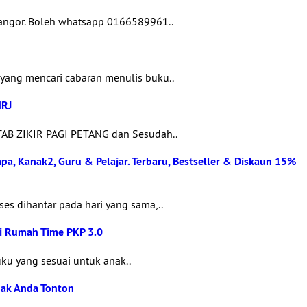
langor. Boleh whatsapp 0166589961..
yang mencari cabaran menulis buku..
MRJ
TAB ZIKIR PAGI PETANG dan Sesudah..
bapa, Kanak2, Guru & Pelajar. Terbaru, Bestseller & Diskaun 15%
es dihantar pada hari yang sama,..
di Rumah Time PKP 3.0
uku yang sesuai untuk anak..
nak Anda Tonton