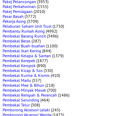
Pakej Pelancongan
(3953)
Pakej Perkahwinan
(1555)
Pakej Perniagaan
(2010)
Pasar Basah
(3772)
Pekerja Asing
(3709)
Pelaburan Saham Unit Trust
(1750)
Pembantu Rumah Asing
(4992)
Pembekal Barang Runcit
(3496)
Pembekal Beras
(287)
Pembekal Buah-buahan
(1100)
Pembekal Ikan Kering
(844)
Pembekal Kelapa & Santan
(1379)
Pembekal Kerepek
(1877)
Pembekal Keropok
(890)
Pembekal Kicap & Sos
(330)
Pembekal Kurma & Kismis
(410)
Pembekal Madu
(557)
Pembekal Mee & Bihun
(218)
Pembekal Minyak Masak
(700)
Pembekal Rempah & Perencah
(1486)
Pembekal Serunding
(464)
Pembekal Telur
(308)
Pemborong Aksesori Lelaki
(245)
Pemborong Aksesori Wanita
(1475)