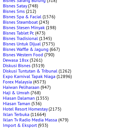
Bisnes Sarang Burung
(318)
Bisnes Satay
(748)
Bisnes Sms
(212)
Bisnes Spa & Facial
(1576)
Bisnes Steamboat
(243)
Bisnes Stesen Minyak
(198)
Bisnes Tablet Pc
(473)
Bisnes Tradisional
(1345)
Bisnes Untuk Dijual
(7575)
Bisnes Waffle & Jagung
(667)
Bisnes Western Food
(790)
Dewasa 18sx
(3261)
Diskusi Bisnes
(3519)
Diskusi Tuntutan & Tribunal
(1262)
Expo Karnival Tapak Niaga
(12896)
Forex Malaysia
(4573)
Haiwan Peliharaan
(947)
Haji & Umrah
(768)
Hiasan Dalaman
(1355)
Hiasan Taman
(536)
Hotel Resort Homestay
(2175)
Iklan Terbuka
(11664)
Iklan Tv Radio Media Massa
(479)
Import & Eksport
(933)