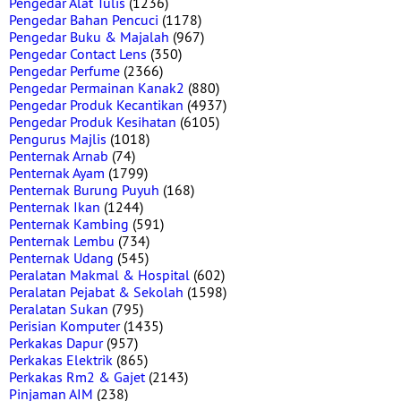
Pengedar Alat Tulis
(1236)
Pengedar Bahan Pencuci
(1178)
Pengedar Buku & Majalah
(967)
Pengedar Contact Lens
(350)
Pengedar Perfume
(2366)
Pengedar Permainan Kanak2
(880)
Pengedar Produk Kecantikan
(4937)
Pengedar Produk Kesihatan
(6105)
Pengurus Majlis
(1018)
Penternak Arnab
(74)
Penternak Ayam
(1799)
Penternak Burung Puyuh
(168)
Penternak Ikan
(1244)
Penternak Kambing
(591)
Penternak Lembu
(734)
Penternak Udang
(545)
Peralatan Makmal & Hospital
(602)
Peralatan Pejabat & Sekolah
(1598)
Peralatan Sukan
(795)
Perisian Komputer
(1435)
Perkakas Dapur
(957)
Perkakas Elektrik
(865)
Perkakas Rm2 & Gajet
(2143)
Pinjaman AIM
(238)