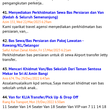
pengangkutan perkerja..
41.
Menyediakan Perkhidmatan Sewa Bas Persiaran dan Van
(Kedah & Seluruh Semenanjung)
Azim 151, Wed 22/Mar/2023 6:29am
Kami syarikat travel agensi menyediakan perkhidmatan bas
persiaran, van,..
42.
Bas Sewa/Bas Persiaran dan Pakej Lawatan -
Rawang/KL/Selangor
Saiful Azhari Zainal Abidin, Fri 17/Mar/2023 6:21am
Perkhidmatan bas persiaran untuk di sewa Airport transfer Jetty
transfer..
43.
Mencari Khidmat Van/Bas Sekolah Dari Taman Sentosa
Mekar ke Sri Al Amin Bangi
Anis 674, Thu 29/Dec/2022 6:47am
Assalamualaikum kpd semua, Saya mencari khidmat van bas
sekolah untuk anak..
44.
Van for KLIA Transfer/Pick Up & Drop Off
Riang Ria Transport, Mon 19/Dec/2022 6:50am
11 Seater Van 14 Seater Van 18 Seater Van VIP van 7 11 14 18