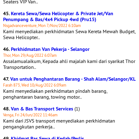
Seaters VIP Van..
45.
Kereta Sewa/Sewa Helicopter & Private Jet/Van
Penumpang & Bas/4x4 Pickup 4wd (Pru15)
Nsgadvanceventure, Mon 7/Nov/2022 6:10am
Kami menyediakan perkhidmatan Sewa Kereta Mewah Budget,
Sewa Helicopter..
46.
Perkhidmatan Van Pekerja - Selangor
Thor, Mon 29/Aug/2022 6:07am
Assalamualaikum, Kepada ahli majalah kami dari syarikat Thor
Transportation..
47.
Van untuk Penghantaran Barang - Shah Alam/Selangor/KL
Farah 873, Wed 10/Aug/2022 6:09am
Kami menyediakan perkhidmatan pindah barang,
penghantaran barang, towing motor..
48.
Van & Bas Transport Services
(1)
Venga, Fri 24/Jun/2022 11:46am
Kami dari JSVS transport menyediakan perkhidmatan
pengangkutan perkerja..
49.
Khidmat Bas Sewa di Kedah/Perlis