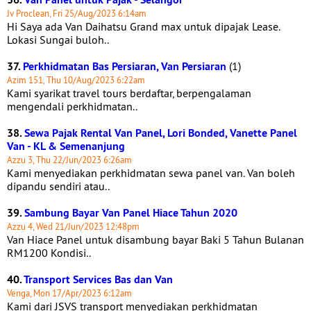
Jv Proclean, Fri 25/Aug/2023 6:14am
Hi Saya ada Van Daihatsu Grand max untuk dipajak Lease.
Lokasi Sungai buloh..
37.
Perkhidmatan Bas Persiaran, Van Persiaran
(1)
Azim 151, Thu 10/Aug/2023 6:22am
Kami syarikat travel tours berdaftar, berpengalaman
mengendali perkhidmatan..
38.
Sewa Pajak Rental Van Panel, Lori Bonded, Vanette Panel
Van - KL & Semenanjung
Azzu 3, Thu 22/Jun/2023 6:26am
Kami menyediakan perkhidmatan sewa panel van. Van boleh
dipandu sendiri atau..
39.
Sambung Bayar Van Panel Hiace Tahun 2020
Azzu 4, Wed 21/Jun/2023 12:48pm
Van Hiace Panel untuk disambung bayar Baki 5 Tahun Bulanan
RM1200 Kondisi..
40.
Transport Services Bas dan Van
Venga, Mon 17/Apr/2023 6:12am
Kami dari JSVS transport menyediakan perkhidmatan