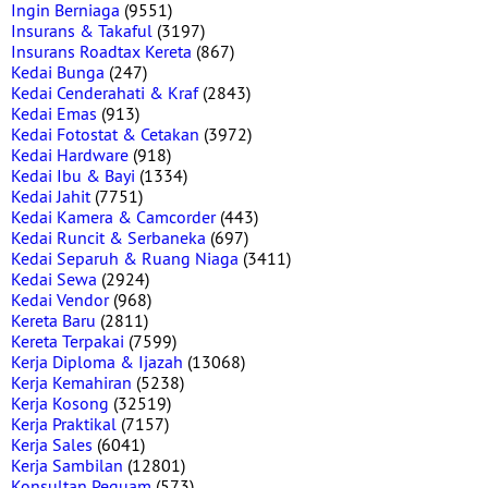
Ingin Berniaga
(9551)
Insurans & Takaful
(3197)
Insurans Roadtax Kereta
(867)
Kedai Bunga
(247)
Kedai Cenderahati & Kraf
(2843)
Kedai Emas
(913)
Kedai Fotostat & Cetakan
(3972)
Kedai Hardware
(918)
Kedai Ibu & Bayi
(1334)
Kedai Jahit
(7751)
Kedai Kamera & Camcorder
(443)
Kedai Runcit & Serbaneka
(697)
Kedai Separuh & Ruang Niaga
(3411)
Kedai Sewa
(2924)
Kedai Vendor
(968)
Kereta Baru
(2811)
Kereta Terpakai
(7599)
Kerja Diploma & Ijazah
(13068)
Kerja Kemahiran
(5238)
Kerja Kosong
(32519)
Kerja Praktikal
(7157)
Kerja Sales
(6041)
Kerja Sambilan
(12801)
Konsultan Peguam
(573)