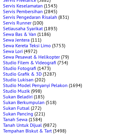
Servis Freelance
(3882)
Servis Keselamatan
(1543)
Servis Pembersihan
(2845)
Servis Pengedaran Risalah
(831)
Servis Runner
(100)
Setiausaha Syarikat
(1893)
Sewa Bas & Van
(1186)
Sewa Jentera
(111)
Sewa Kereta Teksi Limo
(3753)
Sewa Lori
(4972)
Sewa Pesawat & Helikopter
(79)
Studio Filem & Videografi
(754)
Studio Fotografi
(1473)
Studio Grafik & 3D
(3287)
Studio Lukisan
(202)
Studio Model Penyanyi Pelakon
(1694)
Studio Muzik
(998)
Sukan Beladiri
(185)
Sukan Berkumpulan
(518)
Sukan Futsal
(272)
Sukan Pancing
(221)
Tanah Sewa
(1584)
Tanah Untuk Dijual
(9872)
Tempahan Biskut & Tart
(3498)