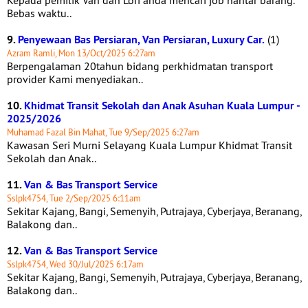
Kepada pemilik Van dan Lori anda mencari job hantar barang.
Bebas waktu..
9.
Penyewaan Bas Persiaran, Van Persiaran, Luxury Car.
(1)
Azram Ramli, Mon 13/Oct/2025 6:27am
Berpengalaman 20tahun bidang perkhidmatan transport
provider Kami menyediakan..
10.
Khidmat Transit Sekolah dan Anak Asuhan Kuala Lumpur -
2025/2026
Muhamad Fazal Bin Mahat, Tue 9/Sep/2025 6:27am
Kawasan Seri Murni Selayang Kuala Lumpur Khidmat Transit
Sekolah dan Anak..
11.
Van & Bas Transport Service
Sslpk4754, Tue 2/Sep/2025 6:11am
Sekitar Kajang, Bangi, Semenyih, Putrajaya, Cyberjaya, Beranang,
Balakong dan..
12.
Van & Bas Transport Service
Sslpk4754, Wed 30/Jul/2025 6:17am
Sekitar Kajang, Bangi, Semenyih, Putrajaya, Cyberjaya, Beranang,
Balakong dan..