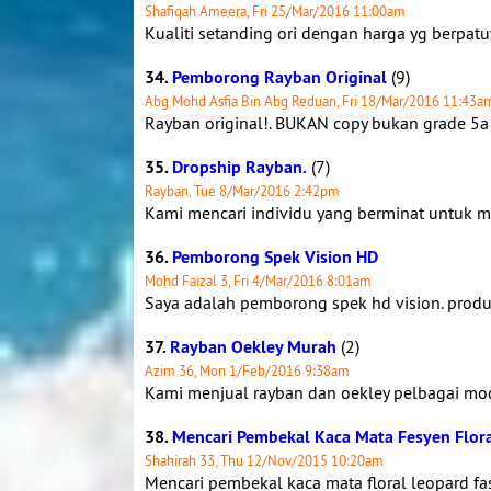
Shafiqah Ameera, Fri 25/Mar/2016 11:00am
Kualiti setanding ori dengan harga yg berpatu
34.
Pemborong Rayban Original
(9)
Abg Mohd Asfia Bin Abg Reduan, Fri 18/Mar/2016 11:43a
Rayban original!. BUKAN copy bukan grade 5a 
35.
Dropship Rayban.
(7)
Rayban, Tue 8/Mar/2016 2:42pm
Kami mencari individu yang berminat untuk m
36.
Pemborong Spek Vision HD
Mohd Faizal 3, Fri 4/Mar/2016 8:01am
Saya adalah pemborong spek hd vision. produk i
37.
Rayban Oekley Murah
(2)
Azim 36, Mon 1/Feb/2016 9:38am
Kami menjual rayban dan oekley pelbagai mod
38.
Mencari Pembekal Kaca Mata Fesyen Floral
Shahirah 33, Thu 12/Nov/2015 10:20am
Mencari pembekal kaca mata floral leopard fash