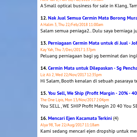
A Small optical business for sale in Klang, Ta
12.
Nak Jual Semua Cermin Mata Borong Mur
A Halim 3, Thu 22/Feb/2018 11:00am
Salam semua peniaga2.. Dulu saya berniaga ju
13.
Perniagaan Cermin Mata untuk di Jual - J
Kay Yah, Thu 7/Dec/2017 1:37pm
Peluang perniagaan bagi yg berminat dan ing
14.
Cermin Mata untuk Dilepaskan - Sg Pench
Liz Ali 2, Wed 22/Nov/2017 12:35pm
Hi Salam, Booth kenalan di sebuah pasaraya te
15.
You Sell, We Ship (Profit Margin - 20% - 4
The One Lipis, Mon 13/Nov/2017 2:04pm
You SELL , WE SHIP Profit Margin 20 40 You SE
16.
Mencari Ejen Kacamata Terkini
(4)
Alya 98, Tue 22/Aug/2017 11:18am
Kami sedang mencari ejen dropship untuk menj