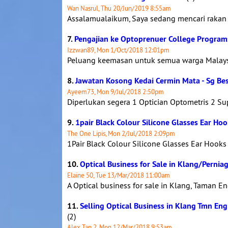
Wan Nasrul, Thu 20/Jun/2019 8:55am
Assalamualaikum, Saya sedang mencari rakan b
7.
Pengajian ke Optoprenuer College Program
Izzwan89, Mon 1/Oct/2018 12:01pm
Peluang keemasan untuk semua warga Malaysi
8.
Jawatan Kosong Kedai Cermin Mata - Sg Be
Ayeem73, Mon 9/Jul/2018 2:50pm
Diperlukan segera 1 Optician Optometris 2 Sup
9.
1pair Black Colour Silicone Glasses Ear Ho
The One Lipis, Mon 2/Jul/2018 2:09pm
1Pair Black Colour Silicone Glasses Ear Hoo
10.
Optical Business for Sale in Klang/Pernia
Elaine 50, Tue 13/Mar/2018 11:00am
A Optical business for sale in Klang, Taman En
11.
Selling Optical Business in Klang Tmn En
(2)
Alex Tan 2, Mon 12/Mar/2018 9:53am