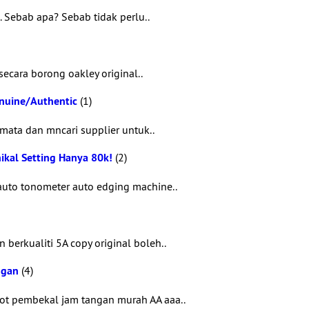
. Sebab apa? Sebab tidak perlu..
secara borong oakley original..
enuine/Authentic
(1)
ata dan mncari supplier untuk..
kal Setting Hanya 80k!
(2)
auto tonometer auto edging machine..
erkualiti 5A copy original boleh..
ngan
(4)
ot pembekal jam tangan murah AA aaa..