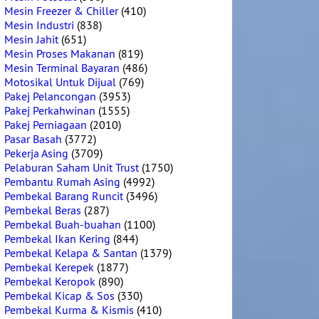
Mesin Freezer & Chiller
(410)
Mesin Industri
(838)
Mesin Jahit
(651)
Mesin Proses Makanan
(819)
Mesin Terminal Bayaran
(486)
Motosikal Untuk Dijual
(769)
Pakej Pelancongan
(3953)
Pakej Perkahwinan
(1555)
Pakej Perniagaan
(2010)
Pasar Basah
(3772)
Pekerja Asing
(3709)
Pelaburan Saham Unit Trust
(1750)
Pembantu Rumah Asing
(4992)
Pembekal Barang Runcit
(3496)
Pembekal Beras
(287)
Pembekal Buah-buahan
(1100)
Pembekal Ikan Kering
(844)
Pembekal Kelapa & Santan
(1379)
Pembekal Kerepek
(1877)
Pembekal Keropok
(890)
Pembekal Kicap & Sos
(330)
Pembekal Kurma & Kismis
(410)