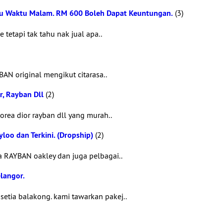
lau Waktu Malam. RM 600 Boleh Dapat Keuntungan.
(3)
tetapi tak tahu nak jual apa..
AN original mengikut citarasa..
r, Rayban Dll
(2)
rea dior rayban dll yang murah..
oo dan Terkini. (Dropship)
(2)
a RAYBAN oakley dan juga pelbagai..
langor.
etia balakong. kami tawarkan pakej..