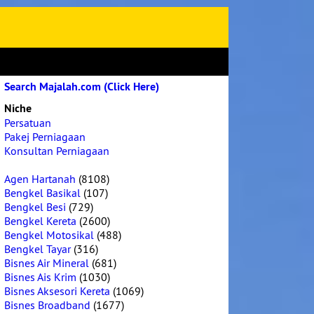
Search Majalah.com (Click Here)
Niche
Persatuan
Pakej Perniagaan
Konsultan Perniagaan
Agen Hartanah
(8108)
Bengkel Basikal
(107)
Bengkel Besi
(729)
Bengkel Kereta
(2600)
Bengkel Motosikal
(488)
Bengkel Tayar
(316)
Bisnes Air Mineral
(681)
Bisnes Ais Krim
(1030)
Bisnes Aksesori Kereta
(1069)
Bisnes Broadband
(1677)