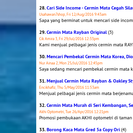
28.
Cari Side Income - Cermin Mata Cegah Si
Usahawan7shop, Fri 12/Aug/2016 9:43am
Sapa yang berminat untuk mencari side income 
29.
Cermin Mata Rayban Original
(3)
Cik Amira 3, Fri 29/Jul/2016 12:33pm
Kami menjual pelbagai jenis cermin mata RAYB
30.
Mencari Pembekal Cermin Mata Korea, Dio
Nur Ainaa 2, Mon 25/Jul/2016 12:45pm
Saya sedang mencari pembekal cermin mata ko
31.
Menjual Cermin Mata Rayban & Oakley Styl
Encikhafiz, Thu 5/May/2016 11:53am
Menjual pelbagai jenis cermin mata berjenam
32.
Cermin Mata Murah di Seri Kembangan, Se
Akhi Optometri, Tue 26/Apr/2016 12:21pm
Promosi pembukaan AKHI optometri di taman s
33.
Borong Kaca Mata Gred 5a Copy Ori
(4)