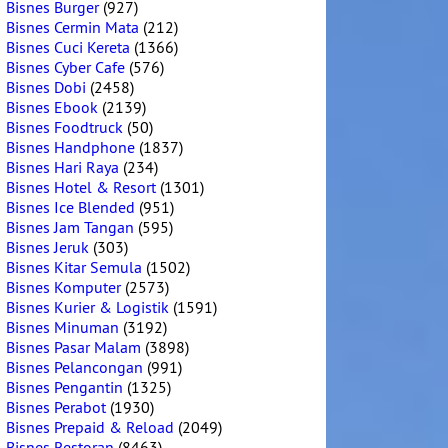
Bisnes Burger
(927)
Bisnes Cermin Mata
(212)
Bisnes Cuci Kereta
(1366)
Bisnes Cyber Cafe
(576)
Bisnes Dobi
(2458)
Bisnes Ebook
(2139)
Bisnes Foodtruck
(50)
Bisnes Handphone
(1837)
Bisnes Hari Raya
(234)
Bisnes Hotel & Resort
(1301)
Bisnes Ice Blended
(951)
Bisnes Jam Tangan
(595)
Bisnes Jeruk
(303)
Bisnes Kitar Semula
(1502)
Bisnes Komputer
(2573)
Bisnes Kurier & Logistik
(1591)
Bisnes Minuman
(3192)
Bisnes Pasar Malam
(3898)
Bisnes Pelancongan
(991)
Bisnes Pengantin
(1325)
Bisnes Perabot
(1930)
Bisnes Prepaid & Reload
(2049)
Bisnes Restoran
(8463)