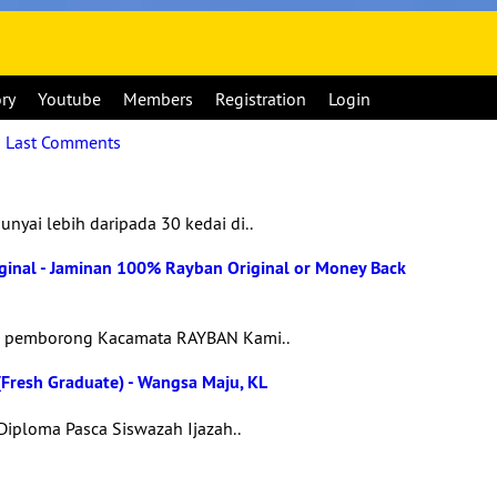
ory
Youtube
Members
Registration
Login
|
Last Comments
nyai lebih daripada 30 kedai di..
inal - Jaminan 100% Rayban Original or Money Back
n pemborong Kacamata RAYBAN Kami..
Fresh Graduate) - Wangsa Maju, KL
Diploma Pasca Siswazah Ijazah..