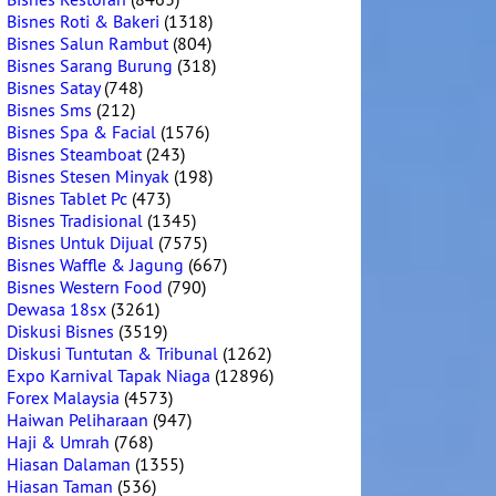
Bisnes Roti & Bakeri
(1318)
Bisnes Salun Rambut
(804)
Bisnes Sarang Burung
(318)
Bisnes Satay
(748)
Bisnes Sms
(212)
Bisnes Spa & Facial
(1576)
Bisnes Steamboat
(243)
Bisnes Stesen Minyak
(198)
Bisnes Tablet Pc
(473)
Bisnes Tradisional
(1345)
Bisnes Untuk Dijual
(7575)
Bisnes Waffle & Jagung
(667)
Bisnes Western Food
(790)
Dewasa 18sx
(3261)
Diskusi Bisnes
(3519)
Diskusi Tuntutan & Tribunal
(1262)
Expo Karnival Tapak Niaga
(12896)
Forex Malaysia
(4573)
Haiwan Peliharaan
(947)
Haji & Umrah
(768)
Hiasan Dalaman
(1355)
Hiasan Taman
(536)