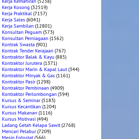
Kerja Kemahiran
(5238)
Kerja Kosong
(32519)
Kerja Praktikal
(7157)
Kerja Sales
(6041)
Kerja Sambilan
(12801)
Konsultan Peguam
(573)
Konsultan Perniagaan
(1562)
Kontrak Swasta
(901)
Kontrak Tender Kerajaan
(767)
Kontraktor Balak & Kayu
(885)
Kontraktor Jurutera
(1371)
Kontraktor Marin & Kapal Laut
(344)
Kontraktor Minyak & Gas
(1161)
Kontraktor Pasir
(1298)
Kontraktor Pembinaan
(4909)
Kontraktor Perlombongan
(594)
Kursus & Seminar
(5183)
Kursus Kecantikan
(1204)
Kursus Makanan
(1116)
Kursus Motivasi
(494)
Ladang Getah Kelapa Sawit
(2768)
Mencari Pelabur
(7209)
Mesin Fotostat
(566)