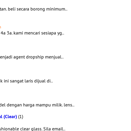
tan. beli secara borong minimum..
m
4a 3a. kami mencari sesiapa yg..
enjadi agent dropship menjual..
ni sangat laris dijual di..
el dengan harga mampu milik. lens..
 (Clear)
(1)
ionable clear glass. Sila email..