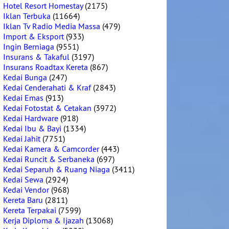
Hotel Resort Homestay
(2175)
Iklan Terbuka
(11664)
Iklan Tv Radio Media Massa
(479)
Import & Eksport
(933)
Ingin Berniaga
(9551)
Insurans & Takaful
(3197)
Insurans Roadtax Kereta
(867)
Kedai Bunga
(247)
Kedai Cenderahati & Kraf
(2843)
Kedai Emas
(913)
Kedai Fotostat & Cetakan
(3972)
Kedai Hardware
(918)
Kedai Ibu & Bayi
(1334)
Kedai Jahit
(7751)
Kedai Kamera & Camcorder
(443)
Kedai Runcit & Serbaneka
(697)
Kedai Separuh & Ruang Niaga
(3411)
Kedai Sewa
(2924)
Kedai Vendor
(968)
Kereta Baru
(2811)
Kereta Terpakai
(7599)
Kerja Diploma & Ijazah
(13068)