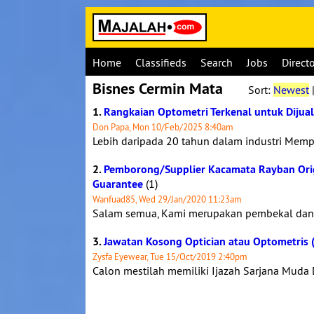
Home
Classifieds
Search
Jobs
Direct
Bisnes Cermin Mata
Sort:
Newest
1.
Rangkaian Optometri Terkenal untuk Dijual
Don Papa, Mon 10/Feb/2025 8:40am
Lebih daripada 20 tahun dalam industri Mempu
2.
Pemborong/Supplier Kacamata Rayban Orig
Guarantee
(1)
Wanfuad85, Wed 29/Jan/2020 11:23am
Salam semua, Kami merupakan pembekal da
3.
Jawatan Kosong Optician atau Optometris (
Zysfa Eyewear, Tue 15/Oct/2019 2:40pm
Calon mestilah memiliki Ijazah Sarjana Muda 