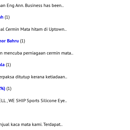
man Eng Ann. Business has been..
ah
(1)
al Cermin Mata hitam di Uptown..
ohor Bahru
(1)
in mencuba perniagaan cermin mata..
ala
(1)
rpaksa ditutup kerana ketiadaan..
0%)
(1)
LL , WE SHIP Sports Silicone Eye..
ual kaca mata kami. Terdapat..