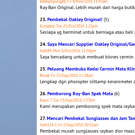
Bdkkampung88, Fri 4/Nov/2016 11:43am
Ray Ban Original. Lebih murah dari harga butik
23.
Pembekal Oakley Original!
(5)
Kuniqbal, Tue 25/Oct/2016 1:22pm
Sesiapa yg berminat untuk berniaga atau beli 
24.
Saya Mencari Supplier Oakley Original/G
Aidil89, Mon 3/Oct/2016 12:50pm
Saya bercadang untuk mmbuat bisnes cermin m
25.
Peluang Membuka Kedai Cermin Mata Klini
Rozak, Fri 23/Sep/2016 11:38am
Lengkap dgn phoropter slitlamp kerarometer 
26.
Pemborong Ray-Ban Spek Mata
(6)
Rasul 7, Tue 13/Sep/2016 2:57pm
Kami merupakan pemborong spek mata rayban b
27.
Mencari Pembekal Sunglasses dan Jam Ta
Aidil114 2, Fri 2/Sep/2016 10:51am
Pembekal murah sunglasses rayban dior masc