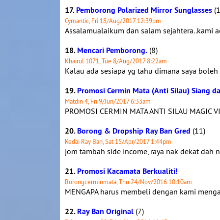
17.
Pemborong Polarized Mirror Sunglasses
(1
Cymantic, Fri 18/Aug/2017 12:39pm
Assalamualaikum dan salam sejahtera..kami a
18.
Mencari Pemborong.
(8)
Khairul 1071, Tue 8/Aug/2017 8:22am
Kalau ada sesiapa yg tahu dimana saya boleh
19.
Promosi Cermin Mata (Anti Silau) Siang 
Matdin 4, Fri 9/Jun/2017 6:33am
PROMOSI CERMIN MATA ANTI SILAU MAGIC VIS
20.
Borong & Dropship Ray Ban Gred
(11)
Kedai Ray Ban, Sat 15/Apr/2017 1:44pm
jom tambah side income, raya nak dekat dah n
21.
Promosi Kacamata Berkualiti!
Borongcerminmata, Thu 24/Nov/2016 10:10am
MENGAPA harus membeli dengan kami mengap
22.
Ray Ban Original
(7)