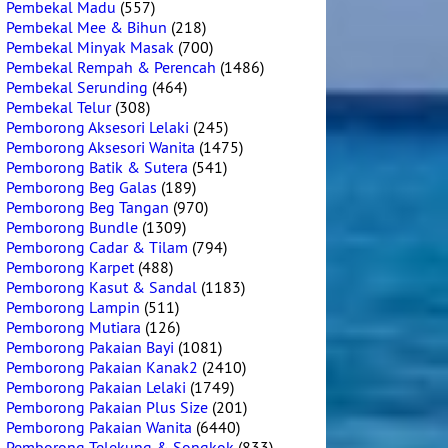
Pembekal Madu
(557)
Pembekal Mee & Bihun
(218)
Pembekal Minyak Masak
(700)
Pembekal Rempah & Perencah
(1486)
Pembekal Serunding
(464)
Pembekal Telur
(308)
Pemborong Aksesori Lelaki
(245)
Pemborong Aksesori Wanita
(1475)
Pemborong Batik & Sutera
(541)
Pemborong Beg Galas
(189)
Pemborong Beg Tangan
(970)
Pemborong Bundle
(1309)
Pemborong Cadar & Tilam
(794)
Pemborong Karpet
(488)
Pemborong Kasut & Sandal
(1183)
Pemborong Lampin
(511)
Pemborong Mutiara
(126)
Pemborong Pakaian Bayi
(1081)
Pemborong Pakaian Kanak2
(2410)
Pemborong Pakaian Lelaki
(1749)
Pemborong Pakaian Plus Size
(201)
Pemborong Pakaian Wanita
(6440)
Pemborong Telekung & Songkok
(833)