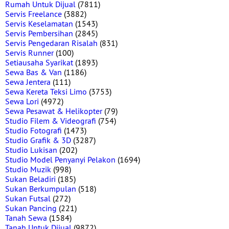
Rumah Untuk Dijual
(7811)
Servis Freelance
(3882)
Servis Keselamatan
(1543)
Servis Pembersihan
(2845)
Servis Pengedaran Risalah
(831)
Servis Runner
(100)
Setiausaha Syarikat
(1893)
Sewa Bas & Van
(1186)
Sewa Jentera
(111)
Sewa Kereta Teksi Limo
(3753)
Sewa Lori
(4972)
Sewa Pesawat & Helikopter
(79)
Studio Filem & Videografi
(754)
Studio Fotografi
(1473)
Studio Grafik & 3D
(3287)
Studio Lukisan
(202)
Studio Model Penyanyi Pelakon
(1694)
Studio Muzik
(998)
Sukan Beladiri
(185)
Sukan Berkumpulan
(518)
Sukan Futsal
(272)
Sukan Pancing
(221)
Tanah Sewa
(1584)
Tanah Untuk Dijual
(9872)