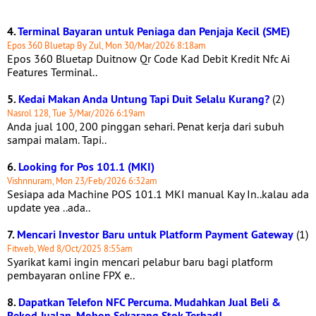
4.
Terminal Bayaran untuk Peniaga dan Penjaja Kecil (SME)
Epos 360 Bluetap By Zul, Mon 30/Mar/2026 8:18am
Epos 360 Bluetap Duitnow Qr Code Kad Debit Kredit Nfc Ai
Features Terminal..
5.
Kedai Makan Anda Untung Tapi Duit Selalu Kurang?
(2)
Nasrol 128, Tue 3/Mar/2026 6:19am
Anda jual 100, 200 pinggan sehari. Penat kerja dari subuh
sampai malam. Tapi..
6.
Looking for Pos 101.1 (MKI)
Vishnnuram, Mon 23/Feb/2026 6:32am
Sesiapa ada Machine POS 101.1 MKI manual Kay In..kalau ada
update yea ..ada..
7.
Mencari Investor Baru untuk Platform Payment Gateway
(1)
Fitweb, Wed 8/Oct/2025 8:55am
Syarikat kami ingin mencari pelabur baru bagi platform
pembayaran online FPX e..
8.
Dapatkan Telefon NFC Percuma. Mudahkan Jual Beli &
Rekod Jualan. Mohon Sekarang Stok Terhad!