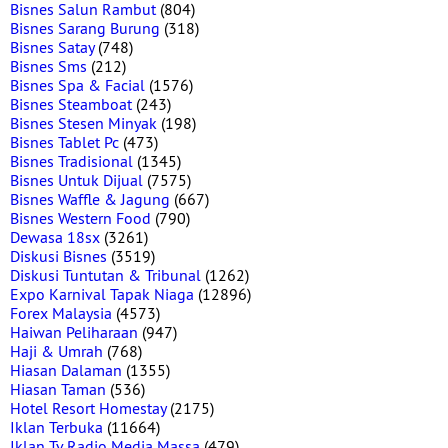
Bisnes Salun Rambut
(804)
Bisnes Sarang Burung
(318)
Bisnes Satay
(748)
Bisnes Sms
(212)
Bisnes Spa & Facial
(1576)
Bisnes Steamboat
(243)
Bisnes Stesen Minyak
(198)
Bisnes Tablet Pc
(473)
Bisnes Tradisional
(1345)
Bisnes Untuk Dijual
(7575)
Bisnes Waffle & Jagung
(667)
Bisnes Western Food
(790)
Dewasa 18sx
(3261)
Diskusi Bisnes
(3519)
Diskusi Tuntutan & Tribunal
(1262)
Expo Karnival Tapak Niaga
(12896)
Forex Malaysia
(4573)
Haiwan Peliharaan
(947)
Haji & Umrah
(768)
Hiasan Dalaman
(1355)
Hiasan Taman
(536)
Hotel Resort Homestay
(2175)
Iklan Terbuka
(11664)
Iklan Tv Radio Media Massa
(479)