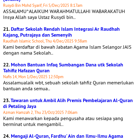
Rusydi Bin Mohd Syarif, Fri 5/Dec/2025 8:17am
ASSALAMU^ALAIKUM WARAHMATULLAHI WABARAKATUH
Insya Allah saya Ustaz Rusydi bin..
21.
Daftar Sekolah Rendah Islam Integrasi Ar Raudhah
Kajang, Putrajaya dan Semenyih
Raudhah Islamic School, Thu 4/Dec/2025 9:38am
Kami berdaftar di bawah Jabatan Agama Islam Selangor JAIS
dengan nama Sekolah..
22.
Mohon Bantuan Infaq Sumbangan Dana utk Sekolah
Tahifiz Hafazan Quran
Nafis 14, Mon 1/Dec/2025 12:50pm
Assalamualaik wbt, sebuah sekolah tahfiz Quran memerlukan
bantuan anda semua..
23.
Tawaran untuk Ambil Alih Premis Pembelajaran Al-Quran
di Petaling Jaya
Azman Hamzah 2, Thu 23/Oct/2025 7:06am
Kami menawarkan kepada pengusaha atau sesiapa yang
berminat untuk mengambil..
24.
Mengaji Al-Quran, Fardhu' Ain dan Ilmu-Ilmu Agama