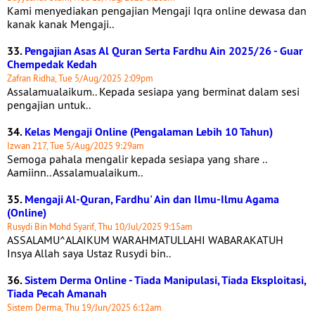
Kami menyediakan pengajian Mengaji Iqra online dewasa dan
kanak kanak Mengaji..
33.
Pengajian Asas Al Quran Serta Fardhu Ain 2025/26 - Guar
Chempedak Kedah
Zafran Ridha, Tue 5/Aug/2025 2:09pm
Assalamualaikum.. Kepada sesiapa yang berminat dalam sesi
pengajian untuk..
34.
Kelas Mengaji Online (Pengalaman Lebih 10 Tahun)
Izwan 217, Tue 5/Aug/2025 9:29am
Semoga pahala mengalir kepada sesiapa yang share ..
Aamiinn.. Assalamualaikum..
35.
Mengaji Al-Quran, Fardhu' Ain dan Ilmu-Ilmu Agama
(Online)
Rusydi Bin Mohd Syarif, Thu 10/Jul/2025 9:15am
ASSALAMU^ALAIKUM WARAHMATULLAHI WABARAKATUH
Insya Allah saya Ustaz Rusydi bin..
36.
Sistem Derma Online - Tiada Manipulasi, Tiada Eksploitasi,
Tiada Pecah Amanah
Sistem Derma, Thu 19/Jun/2025 6:12am