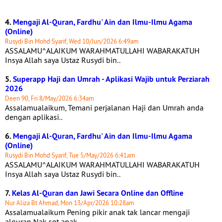
4.
Mengaji Al-Quran, Fardhu' Ain dan Ilmu-Ilmu Agama
(Online)
Rusydi Bin Mohd Syarif, Wed 10/Jun/2026 6:49am
ASSALAMU^ALAIKUM WARAHMATULLAHI WABARAKATUH
Insya Allah saya Ustaz Rusydi bin..
5.
Superapp Haji dan Umrah - Aplikasi Wajib untuk Perziarah
2026
Deen 90, Fri 8/May/2026 6:34am
Assalamualaikum, Temani perjalanan Haji dan Umrah anda
dengan aplikasi..
6.
Mengaji Al-Quran, Fardhu' Ain dan Ilmu-Ilmu Agama
(Online)
Rusydi Bin Mohd Syarif, Tue 5/May/2026 6:41am
ASSALAMU^ALAIKUM WARAHMATULLAHI WABARAKATUH
Insya Allah saya Ustaz Rusydi bin..
7.
Kelas Al-Quran dan Jawi Secara Online dan Offline
Nur Aliza Bt Ahmad, Mon 13/Apr/2026 10:28am
Assalamualaikum Pening pikir anak tak lancar mengaji
alquran Nak sgt anak..