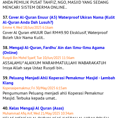
ANDA PEMILIK PUSAT TAHFIZ, NGO, MASJID YANG SEDANG
MENCARI SISTEM DERMA ONLINE..
37.
Cover Al-Quran Enuur (A5) Waterproof Ukiran Nama (Kulit
Al-Quran Anda Dah Lusuh?)
Emme 4, Wed 18/Jun/2025 6:16am
Cover Al Quran eNUUR Dari RM49.90 Eksklusif, Waterproof
Boleh Ukir Nama Kulit..
38.
Mengaji Al-Quran, Fardhu' Ain dan Ilmu-Ilmu Agama
(Online)
Rusydi Bin Mohd Syarif, Tue 10/Jun/2025 11:56am
ASSALAMU^ALAIKUM WARAHMATULLAHI WABARAKATUH
Insya Allah saya Ustaz Rusydi bin..
39.
Peluang Menjadi Ahli Koperasi Pemakmur Masjid - Lembah
Klang
Koperasipemakmur, Fri 30/May/2025 6:15am
Pengumuman Peluang menjadi ahli Koperasi Pemakmur
Masjid. Terbuka kepada umat..
40.
Kelas Mengaji Al Quran (Asas)
Muhammad Afiq Arif, Wed 21/May/2025 10:34am