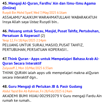
45.
Mengaji Al-Quran, Fardhu' Ain dan Ilmu-Ilmu Agama
(Online)
Rusydi Bin Mohd Syarif, Wed 7/May/2025 6:16am
ASSALAMU^ALAIKUM WARAHMATULLAHI WABARAKATUH
Insya Allah saya Ustaz Rusydi bin..
46.
Peluang untuk Surau, Masjid, Pusat Tahfiz, Pertubuhan,
Persatuan & Koperasi!
(2)
Yeop 12, Fri 18/Apr/2025 2:14pm
PELUANG UNTUK SURAU, MASJID, PUSAT TAHFIZ,
PERTUBUHAN, PERSATUAN KOPERASI!..
47.
Think Quran - Apps untuk Mempelajari Bahasa Arab Al-
Quran Secara Interaktif
Zulyusoff 2, Mon 10/Mar/2025 6:33am
THINK QURAN ialah apps utk mempelajari makna alQuran
secara interaktif dgn..
48.
Guru Mengaji di Perlukan JB & Pasir Gudang
Abdul Yazid Bin Ab Rahman, Fri 28/Feb/2025 6:24am
AKADEMI BUMI HIJAU 002992079 V Guru mengaji Fardu Ain
rumah ke rumah..