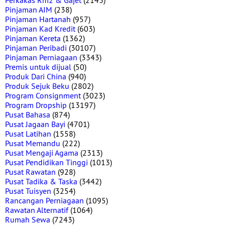
Perkakas Rm2 & Gajet
(2143)
Pinjaman AIM
(238)
Pinjaman Hartanah
(957)
Pinjaman Kad Kredit
(603)
Pinjaman Kereta
(1362)
Pinjaman Peribadi
(30107)
Pinjaman Perniagaan
(3343)
Premis untuk dijual
(50)
Produk Dari China
(940)
Produk Sejuk Beku
(2802)
Program Consignment
(3023)
Program Dropship
(13197)
Pusat Bahasa
(874)
Pusat Jagaan Bayi
(4701)
Pusat Latihan
(1558)
Pusat Memandu
(222)
Pusat Mengaji Agama
(2313)
Pusat Pendidikan Tinggi
(1013)
Pusat Rawatan
(928)
Pusat Tadika & Taska
(3442)
Pusat Tuisyen
(3254)
Rancangan Perniagaan
(1095)
Rawatan Alternatif
(1064)
Rumah Sewa
(7243)