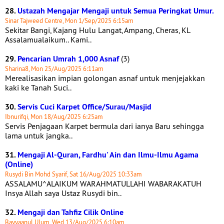
28.
Ustazah Mengajar Mengaji untuk Semua Peringkat Umur.
Sinar Tajweed Centre, Mon 1/Sep/2025 6:15am
Sekitar Bangi, Kajang Hulu Langat, Ampang, Cheras, KL
Assalamualaikum.. Kami..
29.
Pencarian Umrah 1,000 Asnaf
(3)
Sharina8, Mon 25/Aug/2025 6:11am
Merealisasikan impian golongan asnaf untuk menjejakkan
kaki ke Tanah Suci..
30.
Servis Cuci Karpet Office/Surau/Masjid
Ibnurifqi, Mon 18/Aug/2025 6:25am
Servis Penjagaan Karpet bermula dari ianya Baru sehingga
lama untuk jangka..
31.
Mengaji Al-Quran, Fardhu' Ain dan Ilmu-Ilmu Agama
(Online)
Rusydi Bin Mohd Syarif, Sat 16/Aug/2025 10:33am
ASSALAMU^ALAIKUM WARAHMATULLAHI WABARAKATUH
Insya Allah saya Ustaz Rusydi bin..
32.
Mengaji dan Tahfiz Cilik Online
Bayyaanul Ulum, Wed 13/Aug/2025 6:10am