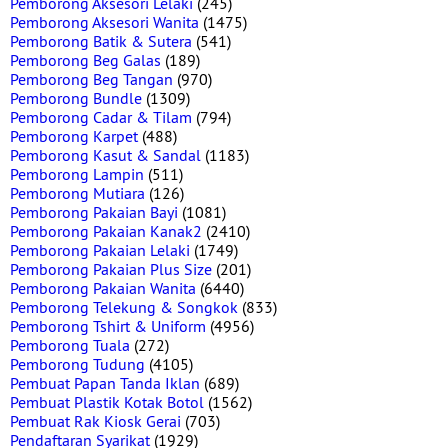
Pemborong Aksesori Lelaki
(245)
Pemborong Aksesori Wanita
(1475)
Pemborong Batik & Sutera
(541)
Pemborong Beg Galas
(189)
Pemborong Beg Tangan
(970)
Pemborong Bundle
(1309)
Pemborong Cadar & Tilam
(794)
Pemborong Karpet
(488)
Pemborong Kasut & Sandal
(1183)
Pemborong Lampin
(511)
Pemborong Mutiara
(126)
Pemborong Pakaian Bayi
(1081)
Pemborong Pakaian Kanak2
(2410)
Pemborong Pakaian Lelaki
(1749)
Pemborong Pakaian Plus Size
(201)
Pemborong Pakaian Wanita
(6440)
Pemborong Telekung & Songkok
(833)
Pemborong Tshirt & Uniform
(4956)
Pemborong Tuala
(272)
Pemborong Tudung
(4105)
Pembuat Papan Tanda Iklan
(689)
Pembuat Plastik Kotak Botol
(1562)
Pembuat Rak Kiosk Gerai
(703)
Pendaftaran Syarikat
(1929)