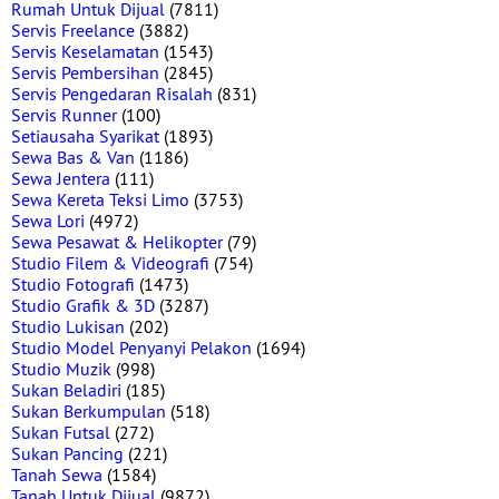
Rumah Untuk Dijual
(7811)
Servis Freelance
(3882)
Servis Keselamatan
(1543)
Servis Pembersihan
(2845)
Servis Pengedaran Risalah
(831)
Servis Runner
(100)
Setiausaha Syarikat
(1893)
Sewa Bas & Van
(1186)
Sewa Jentera
(111)
Sewa Kereta Teksi Limo
(3753)
Sewa Lori
(4972)
Sewa Pesawat & Helikopter
(79)
Studio Filem & Videografi
(754)
Studio Fotografi
(1473)
Studio Grafik & 3D
(3287)
Studio Lukisan
(202)
Studio Model Penyanyi Pelakon
(1694)
Studio Muzik
(998)
Sukan Beladiri
(185)
Sukan Berkumpulan
(518)
Sukan Futsal
(272)
Sukan Pancing
(221)
Tanah Sewa
(1584)
Tanah Untuk Dijual
(9872)