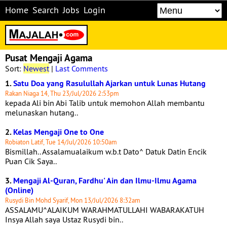
Home
Search
Jobs
Login
Pusat Mengaji Agama
Sort:
Newest
|
Last Comments
1.
Satu Doa yang Rasulullah Ajarkan untuk Lunas Hutang
Rakan Niaga 14, Thu 23/Jul/2026 2:53pm
kepada Ali bin Abi Talib untuk memohon Allah membantu
melunaskan hutang..
2.
Kelas Mengaji One to One
Robiaton Latif, Tue 14/Jul/2026 10:50am
Bismillah.. Assalamualaikum w.b.t Dato^ Datuk Datin Encik
Puan Cik Saya..
3.
Mengaji Al-Quran, Fardhu' Ain dan Ilmu-Ilmu Agama
(Online)
Rusydi Bin Mohd Syarif, Mon 13/Jul/2026 8:32am
ASSALAMU^ALAIKUM WARAHMATULLAHI WABARAKATUH
Insya Allah saya Ustaz Rusydi bin..