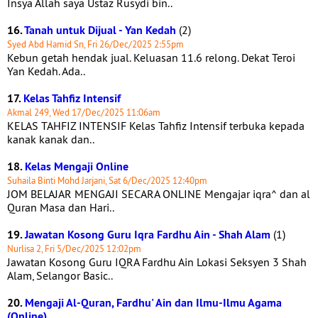
Insya Allah saya Ustaz Rusydi bin..
16.
Tanah untuk Dijual - Yan Kedah
(2)
Syed Abd Hamid Sn, Fri 26/Dec/2025 2:55pm
Kebun getah hendak jual. Keluasan 11.6 relong. Dekat Teroi
Yan Kedah. Ada..
17.
Kelas Tahfiz Intensif
Akmal 249, Wed 17/Dec/2025 11:06am
KELAS TAHFIZ INTENSIF Kelas Tahfiz Intensif terbuka kepada
kanak kanak dan..
18.
Kelas Mengaji Online
Suhaila Binti Mohd Jarjani, Sat 6/Dec/2025 12:40pm
JOM BELAJAR MENGAJI SECARA ONLINE Mengajar iqra^ dan al
Quran Masa dan Hari..
19.
Jawatan Kosong Guru Iqra Fardhu Ain - Shah Alam
(1)
Nurlisa 2, Fri 5/Dec/2025 12:02pm
Jawatan Kosong Guru IQRA Fardhu Ain Lokasi Seksyen 3 Shah
Alam, Selangor Basic..
20.
Mengaji Al-Quran, Fardhu' Ain dan Ilmu-Ilmu Agama
(Online)