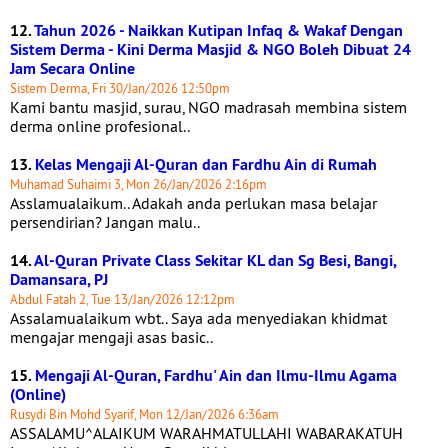
12.
Tahun 2026 - Naikkan Kutipan Infaq & Wakaf Dengan
Sistem Derma - Kini Derma Masjid & NGO Boleh Dibuat 24
Jam Secara Online
Sistem Derma, Fri 30/Jan/2026 12:50pm
Kami bantu masjid, surau, NGO madrasah membina sistem
derma online profesional..
13.
Kelas Mengaji Al-Quran dan Fardhu Ain di Rumah
Muhamad Suhaimi 3, Mon 26/Jan/2026 2:16pm
Asslamualaikum.. Adakah anda perlukan masa belajar
persendirian? Jangan malu..
14.
Al-Quran Private Class Sekitar KL dan Sg Besi, Bangi,
Damansara, PJ
Abdul Fatah 2, Tue 13/Jan/2026 12:12pm
Assalamualaikum wbt.. Saya ada menyediakan khidmat
mengajar mengaji asas basic..
15.
Mengaji Al-Quran, Fardhu' Ain dan Ilmu-Ilmu Agama
(Online)
Rusydi Bin Mohd Syarif, Mon 12/Jan/2026 6:36am
ASSALAMU^ALAIKUM WARAHMATULLAHI WABARAKATUH