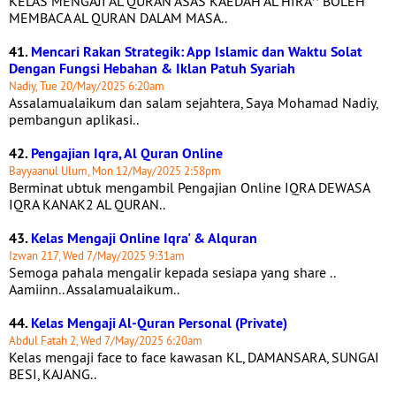
KELAS MENGAJI AL QURAN ASAS KAEDAH AL HIRA^ BOLEH
MEMBACA AL QURAN DALAM MASA..
41.
Mencari Rakan Strategik: App Islamic dan Waktu Solat
Dengan Fungsi Hebahan & Iklan Patuh Syariah
Nadiy, Tue 20/May/2025 6:20am
Assalamualaikum dan salam sejahtera, Saya Mohamad Nadiy,
pembangun aplikasi..
42.
Pengajian Iqra, Al Quran Online
Bayyaanul Ulum, Mon 12/May/2025 2:58pm
Berminat ubtuk mengambil Pengajian Online IQRA DEWASA
IQRA KANAK2 AL QURAN..
43.
Kelas Mengaji Online Iqra' & Alquran
Izwan 217, Wed 7/May/2025 9:31am
Semoga pahala mengalir kepada sesiapa yang share ..
Aamiinn.. Assalamualaikum..
44.
Kelas Mengaji Al-Quran Personal (Private)
Abdul Fatah 2, Wed 7/May/2025 6:20am
Kelas mengaji face to face kawasan KL, DAMANSARA, SUNGAI
BESI, KAJANG..