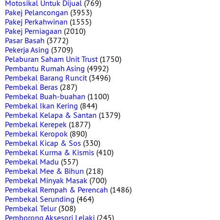
Motosikal Untuk Dijual
(769)
Pakej Pelancongan
(3953)
Pakej Perkahwinan
(1555)
Pakej Perniagaan
(2010)
Pasar Basah
(3772)
Pekerja Asing
(3709)
Pelaburan Saham Unit Trust
(1750)
Pembantu Rumah Asing
(4992)
Pembekal Barang Runcit
(3496)
Pembekal Beras
(287)
Pembekal Buah-buahan
(1100)
Pembekal Ikan Kering
(844)
Pembekal Kelapa & Santan
(1379)
Pembekal Kerepek
(1877)
Pembekal Keropok
(890)
Pembekal Kicap & Sos
(330)
Pembekal Kurma & Kismis
(410)
Pembekal Madu
(557)
Pembekal Mee & Bihun
(218)
Pembekal Minyak Masak
(700)
Pembekal Rempah & Perencah
(1486)
Pembekal Serunding
(464)
Pembekal Telur
(308)
Pemborong Aksesori Lelaki
(245)