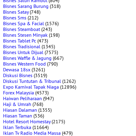
Bisnes Salun Rambut
(804)
Bisnes Sarang Burung
(318)
Bisnes Satay
(748)
Bisnes Sms
(212)
Bisnes Spa & Facial
(1576)
Bisnes Steamboat
(243)
Bisnes Stesen Minyak
(198)
Bisnes Tablet Pc
(473)
Bisnes Tradisional
(1345)
Bisnes Untuk Dijual
(7575)
Bisnes Waffle & Jagung
(667)
Bisnes Western Food
(790)
Dewasa 18sx
(3261)
Diskusi Bisnes
(3519)
Diskusi Tuntutan & Tribunal
(1262)
Expo Karnival Tapak Niaga
(12896)
Forex Malaysia
(4573)
Haiwan Peliharaan
(947)
Haji & Umrah
(768)
Hiasan Dalaman
(1355)
Hiasan Taman
(536)
Hotel Resort Homestay
(2175)
Iklan Terbuka
(11664)
Iklan Tv Radio Media Massa
(479)