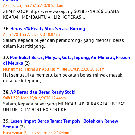
Azmi Sabar, Thu 23/Jul/2020 5:13am
ZEMY KOOP https www.wasap.my 60183714866 USAHA
KEARAH MEMBANTU AHLI2 KOPERASI..
36.
Beras 5% Ready Stok Secara Borong
Amri 128, Thu 2/Jul/2020 10:07am
Salam, Kepada buyer dan pemborong2 yang mencari beras
dalam kuantiti yang..
37.
Pembekal Beras, Minyak, Gula, Tepung, Air Mineral, Frozen
di Melaka
(2)
Muhammad Hakimi Bin Abu Kasim, Tue 30/Jun/2020 10:26am
Hai semua, Jika memerlukan bekalan beras, minyak masak,
gula pasir, tepung,..
38.
AP Beras dan Beras Ready Stok!
Saiful 729, Mon 29/Jun/2020 12:44pm
Salam, Kepada buyer yang MENCARI AP BERAS ATAU BERAS
UNTUK DI IMPORT EXPORT KE..
39.
Lesen Impot Beras Tamat Tempoh - Bolehkah Renew
Semula
(2)
Nora Azman 2, Tue 23/Jun/2020 1:04pm