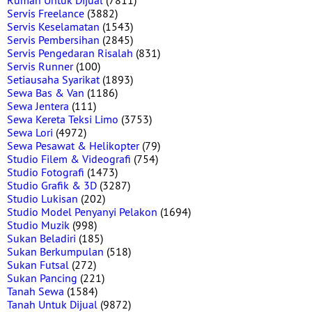
Rumah Untuk Dijual
(7811)
Servis Freelance
(3882)
Servis Keselamatan
(1543)
Servis Pembersihan
(2845)
Servis Pengedaran Risalah
(831)
Servis Runner
(100)
Setiausaha Syarikat
(1893)
Sewa Bas & Van
(1186)
Sewa Jentera
(111)
Sewa Kereta Teksi Limo
(3753)
Sewa Lori
(4972)
Sewa Pesawat & Helikopter
(79)
Studio Filem & Videografi
(754)
Studio Fotografi
(1473)
Studio Grafik & 3D
(3287)
Studio Lukisan
(202)
Studio Model Penyanyi Pelakon
(1694)
Studio Muzik
(998)
Sukan Beladiri
(185)
Sukan Berkumpulan
(518)
Sukan Futsal
(272)
Sukan Pancing
(221)
Tanah Sewa
(1584)
Tanah Untuk Dijual
(9872)