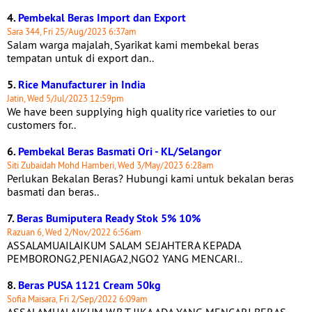
4.
Pembekal Beras Import dan Export
Sara 344, Fri 25/Aug/2023 6:37am
Salam warga majalah, Syarikat kami membekal beras
tempatan untuk di export dan..
5.
Rice Manufacturer in India
Jatin, Wed 5/Jul/2023 12:59pm
We have been supplying high quality rice varieties to our
customers for..
6.
Pembekal Beras Basmati Ori - KL/Selangor
Siti Zubaidah Mohd Hamberi, Wed 3/May/2023 6:28am
Perlukan Bekalan Beras? Hubungi kami untuk bekalan beras
basmati dan beras..
7.
Beras Bumiputera Ready Stok 5% 10%
Razuan 6, Wed 2/Nov/2022 6:56am
ASSALAMUAILAIKUM SALAM SEJAHTERA KEPADA
PEMBORONG2,PENIAGA2,NGO2 YANG MENCARI..
8.
Beras PUSA 1121 Cream 50kg
Sofia Maisara, Fri 2/Sep/2022 6:09am