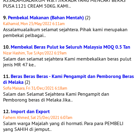
ASSALAMUALAIKUM W.B.T JIKA ADA YANG MENCARI BERAS
PUSA 1121 CREAM 50KG. KAMI..
9.
Pembekal Makanan (Bahan Mentah)
(2)
Kalhamid, Mon 23/May/2022 6:11am
Assalamualaikum selamat sejahtera. Pihak kami merupakan
pembekal pelbagai..
10.
Membekal Beras Pulut ke Seluruh Malaysia MOQ 0.5 Tan
Nizar Hashim, Tue 5/Apr/2022 6:19am
Salam dan selamat sejahtera Kami membekalkan beras pulut
jenis MR 47 ke..
11.
Beras Beras Beras - Kami Pengampit dan Pemborong Beras
di Melaka
(2)
Sofia Maisara, Fri 31/Dec/2021 6:18am
Salam dan Selamat Sejahtera Kami Pengampit dan
Pemborong beras di Melaka Jika..
12.
Import dan Export
Farhem Ahmed, Sat 25/Dec/2021 6:07am
Salam warga Majalah yang di hormati. Para para PEMBELI
yang SAHIH di jemput..