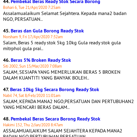
44.
Pembekal Beras Ready Stok Secara Borong
Bohari 6, Tue 21/Apr/2020 7:25am
Assalamualaikum Selamat Sejahtera. Kepada mana2 badan
NGO, PERSATUAN..
45.
Beras dan Gula Borong Ready Stok
Norsham 9, Fri 17/Apr/2020 7:32am
Salam, Beras 5 ready stok 5kg 10kg Gula ready stok gula
mitrphol gula prai..
46.
Beras 5% Broken Ready Stok
Siti 2002, Sun 15/Mar/2020 7:08am
SALAM, SESIAPA YANG MEMERLUKAN BERAS 5 BROKEN
DALAM KUANTITI YANG BANYAK BOLEH..
47.
Beras 10kg 5kg Secara Borong Ready Stok
Nabil 74, Sat 8/Feb/2020 11:01am
SALAM, KEPADA MANA2 NGO,PERSATUAN DAN PERTUBUHAN2
YANG MENCARI BERAS DALAM..
48.
Pembekal Beras Secara Borong Ready Stok
Hakimi 152, Thu 2/Jan/2020 8:47am
ASSALAMUAILAIKUM SALAM SEJAHTERA KEPADA MANA2
BADAN NGO,PERTUBUHAN,PERSATUAN..