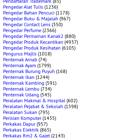
Pendaftaran Trademark
(85)
Pengedar Alat Tulis
(1236)
Pengedar Bahan Pencuci
(1178)
Pengedar Buku & Majalah
(967)
Pengedar Contact Lens
(350)
Pengedar Perfume
(2366)
Pengedar Permainan Kanak2
(880)
Pengedar Produk Kecantikan
(4937)
Pengedar Produk Kesihatan
(6105)
Pengurus Majlis
(1018)
Penternak Arnab
(74)
Penternak Ayam
(1799)
Penternak Burung Puyuh
(168)
Penternak Ikan
(1244)
Penternak Kambing
(591)
Penternak Lembu
(734)
Penternak Udang
(545)
Peralatan Makmal & Hospital
(602)
Peralatan Pejabat & Sekolah
(1598)
Peralatan Sukan
(795)
Perisian Komputer
(1435)
Perkakas Dapur
(957)
Perkakas Elektrik
(865)
Perkakas Rm2 & Gajet
(2143)