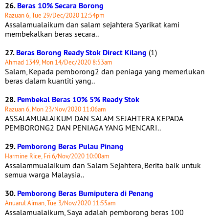
26.
Beras 10% Secara Borong
Razuan 6, Tue 29/Dec/2020 12:54pm
Assalamualaikum dan salam sejahtera Syarikat kami
membekalkan beras secara..
27.
Beras Borong Ready Stok Direct Kilang
(1)
Ahmad 1349, Mon 14/Dec/2020 8:53am
Salam, Kepada pemborong2 dan peniaga yang memerlukan
beras dalam kuantiti yang..
28.
Pembekal Beras 10% 5% Ready Stok
Razuan 6, Mon 23/Nov/2020 11:06am
ASSALAMUALAIKUM DAN SALAM SEJAHTERA KEPADA
PEMBORONG2 DAN PENIAGA YANG MENCARI..
29.
Pemborong Beras Pulau Pinang
Harmine Rice, Fri 6/Nov/2020 10:00am
Assalammualaikum dan Salam Sejahtera, Berita baik untuk
semua warga Malaysia..
30.
Pemborong Beras Bumiputera di Penang
Anuarul Aiman, Tue 3/Nov/2020 11:55am
Assalamualaikum, Saya adalah pemborong beras 100