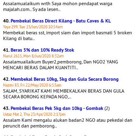
Assalamualaikum wrth Saya mohon pendapat warga
majalah.com.. Sy ada lesen..
40.
Pembekal Beras Direct Kilang - Batu Caves & KL
Yaya 299, Tue 23/Jun/2020 10:54am
Membekal beras sst, import siam dan import basmati 5 broken
Kilang di batu..
41.
Beras 5% dan 10% Ready Stok
Nurul 2615, Mon 8/Jun/2020 8:32am
Assalamuailaikum Buyer2,pemborong, Dan NGO2 YANG
MENCARI BERAS DALAM KUANTITI..
42.
Membekal Beras 10kg, 5kg dan Gula Secara Borong
Nazmi 83, Fri 22/May/2020 6:53am
SALAM, SYARIKAT KAMI MEMBEKALKAN BERAS DAN GULA
SECARA BORONG KEPADA NGO,..
43.
Pembekal Beras Pek 5kg dan 10kg - Gombak
(2)
Ustaz Mat 2, Thu 23/Apr/2020 2:17pm
Assalam Kami mengalu alukan badan2 NGO atau pekedai dan
peruncit dan pemborong..