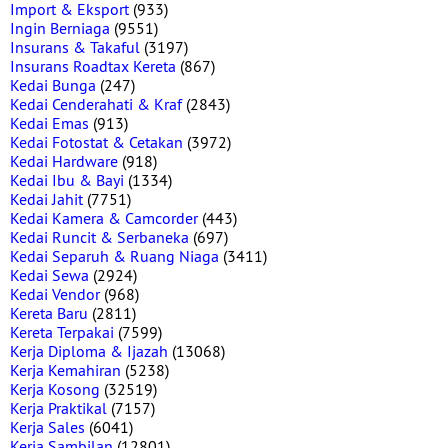
Import & Eksport
(933)
Ingin Berniaga
(9551)
Insurans & Takaful
(3197)
Insurans Roadtax Kereta
(867)
Kedai Bunga
(247)
Kedai Cenderahati & Kraf
(2843)
Kedai Emas
(913)
Kedai Fotostat & Cetakan
(3972)
Kedai Hardware
(918)
Kedai Ibu & Bayi
(1334)
Kedai Jahit
(7751)
Kedai Kamera & Camcorder
(443)
Kedai Runcit & Serbaneka
(697)
Kedai Separuh & Ruang Niaga
(3411)
Kedai Sewa
(2924)
Kedai Vendor
(968)
Kereta Baru
(2811)
Kereta Terpakai
(7599)
Kerja Diploma & Ijazah
(13068)
Kerja Kemahiran
(5238)
Kerja Kosong
(32519)
Kerja Praktikal
(7157)
Kerja Sales
(6041)
Kerja Sambilan
(12801)