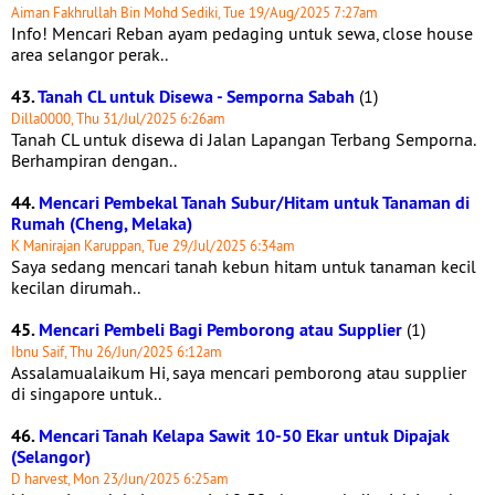
Aiman Fakhrullah Bin Mohd Sediki, Tue 19/Aug/2025 7:27am
Info! Mencari Reban ayam pedaging untuk sewa, close house
area selangor perak..
43.
Tanah CL untuk Disewa - Semporna Sabah
(1)
Dilla0000, Thu 31/Jul/2025 6:26am
Tanah CL untuk disewa di Jalan Lapangan Terbang Semporna.
Berhampiran dengan..
44.
Mencari Pembekal Tanah Subur/Hitam untuk Tanaman di
Rumah (Cheng, Melaka)
K Manirajan Karuppan, Tue 29/Jul/2025 6:34am
Saya sedang mencari tanah kebun hitam untuk tanaman kecil
kecilan dirumah..
45.
Mencari Pembeli Bagi Pemborong atau Supplier
(1)
Ibnu Saif, Thu 26/Jun/2025 6:12am
Assalamualaikum Hi, saya mencari pemborong atau supplier
di singapore untuk..
46.
Mencari Tanah Kelapa Sawit 10-50 Ekar untuk Dipajak
(Selangor)
D harvest, Mon 23/Jun/2025 6:25am