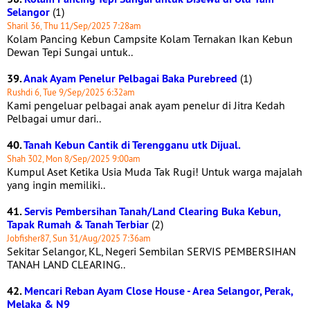
Selangor
(1)
Sharil 36, Thu 11/Sep/2025 7:28am
Kolam Pancing Kebun Campsite Kolam Ternakan Ikan Kebun
Dewan Tepi Sungai untuk..
39.
Anak Ayam Penelur Pelbagai Baka Purebreed
(1)
Rushdi 6, Tue 9/Sep/2025 6:32am
Kami pengeluar pelbagai anak ayam penelur di Jitra Kedah
Pelbagai umur dari..
40.
Tanah Kebun Cantik di Terengganu utk Dijual.
Shah 302, Mon 8/Sep/2025 9:00am
Kumpul Aset Ketika Usia Muda Tak Rugi! Untuk warga majalah
yang ingin memiliki..
41.
Servis Pembersihan Tanah/Land Clearing Buka Kebun,
Tapak Rumah & Tanah Terbiar
(2)
Jobfisher87, Sun 31/Aug/2025 7:36am
Sekitar Selangor, KL, Negeri Sembilan SERVIS PEMBERSIHAN
TANAH LAND CLEARING..
42.
Mencari Reban Ayam Close House - Area Selangor, Perak,
Melaka & N9