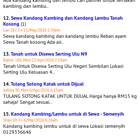
Ada kandang kambing dan lembu Cari partner untuk ternakan
kambing dan lembu..
12.
Sewa Kandang Kambing dan Kandang Lembu Tanah
Kosong
(1)
Lan 267, Fri 15/May/2026 2:34pm
Sewa kandang kambing dan kandang lembu Reban ayam
Sewa Tanah kosong Ada air..
13.
Tanah untuk Disewa Serting Ulu N9
Rahim 186, Mon 27/Apr/2026 7:19am
Tanah Untuk Disewa Serting Ulu Negeri Sembilan Lokasi
Serting Ulu Keluasan 4..
14.
Tulang Sotong Katak untuk Dijual
Adlina 30, Mon 6/Apr/2026 6:23am
TULANG SOTONG KATAK UNTUK DIJUAL Harga hanya RM15 kg
sahaja! Sangat sesuai..
15.
Kandang Kambing/Lembu untuk di Sewa - Semenyih
Shan 69, Fri 6/Mar/2026 6:26am
Kandang kambing lembu untuk di sewa Lokasi semenyih
0129336646