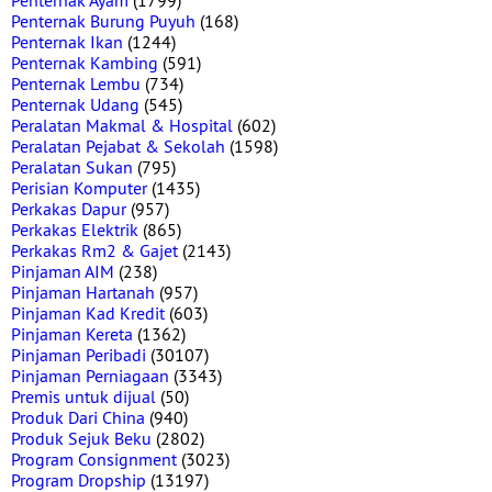
Penternak Ayam
(1799)
Penternak Burung Puyuh
(168)
Penternak Ikan
(1244)
Penternak Kambing
(591)
Penternak Lembu
(734)
Penternak Udang
(545)
Peralatan Makmal & Hospital
(602)
Peralatan Pejabat & Sekolah
(1598)
Peralatan Sukan
(795)
Perisian Komputer
(1435)
Perkakas Dapur
(957)
Perkakas Elektrik
(865)
Perkakas Rm2 & Gajet
(2143)
Pinjaman AIM
(238)
Pinjaman Hartanah
(957)
Pinjaman Kad Kredit
(603)
Pinjaman Kereta
(1362)
Pinjaman Peribadi
(30107)
Pinjaman Perniagaan
(3343)
Premis untuk dijual
(50)
Produk Dari China
(940)
Produk Sejuk Beku
(2802)
Program Consignment
(3023)
Program Dropship
(13197)