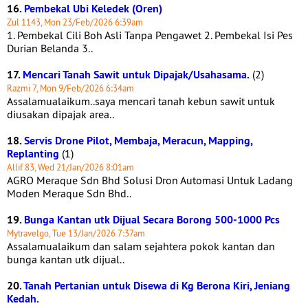
16.
Pembekal Ubi Keledek (Oren)
Zul 1143, Mon 23/Feb/2026 6:39am
1. Pembekal Cili Boh Asli Tanpa Pengawet 2. Pembekal Isi Pes
Durian Belanda 3..
17.
Mencari Tanah Sawit untuk Dipajak/Usahasama.
(2)
Razmi 7, Mon 9/Feb/2026 6:34am
Assalamualaikum..saya mencari tanah kebun sawit untuk
diusakan dipajak area..
18.
Servis Drone Pilot, Membaja, Meracun, Mapping,
Replanting
(1)
Allif 83, Wed 21/Jan/2026 8:01am
AGRO Meraque Sdn Bhd Solusi Dron Automasi Untuk Ladang
Moden Meraque Sdn Bhd..
19.
Bunga Kantan utk Dijual Secara Borong 500-1000 Pcs
Mytravelgo, Tue 13/Jan/2026 7:37am
Assalamualaikum dan salam sejahtera pokok kantan dan
bunga kantan utk dijual..
20.
Tanah Pertanian untuk Disewa di Kg Berona Kiri, Jeniang
Kedah.