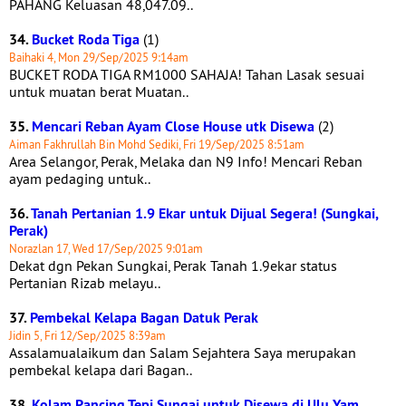
PAHANG Keluasan 48,047.09..
34.
Bucket Roda Tiga
(1)
Baihaki 4, Mon 29/Sep/2025 9:14am
BUCKET RODA TIGA RM1000 SAHAJA! Tahan Lasak sesuai
untuk muatan berat Muatan..
35.
Mencari Reban Ayam Close House utk Disewa
(2)
Aiman Fakhrullah Bin Mohd Sediki, Fri 19/Sep/2025 8:51am
Area Selangor, Perak, Melaka dan N9 Info! Mencari Reban
ayam pedaging untuk..
36.
Tanah Pertanian 1.9 Ekar untuk Dijual Segera! (Sungkai,
Perak)
Norazlan 17, Wed 17/Sep/2025 9:01am
Dekat dgn Pekan Sungkai, Perak Tanah 1.9ekar status
Pertanian Rizab melayu..
37.
Pembekal Kelapa Bagan Datuk Perak
Jidin 5, Fri 12/Sep/2025 8:39am
Assalamualaikum dan Salam Sejahtera Saya merupakan
pembekal kelapa dari Bagan..
38.
Kolam Pancing Tepi Sungai untuk Disewa di Ulu Yam