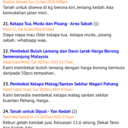
Roszlan Ahmad, Sun 11/Jan/2026 4:08pm
Tanah untuk disewa di kg berona kiri, Jeniang kedah. Ada
kemudahan jalan mini..
21.
Kelapa Tua, Muda dan Pisang - Area Sabah
(1)
Manz 12, Tue 6/Jan/2026 8:36am
Siapa siapa mau Oder kelapa tua.. kelapa muda.. pisang
sabah.. whatsapp waa..
22.
Pembekal Buloh Lemang dan Daun Lerek Harga Borong
Semenanjung Malaysia
Jebat Putra Mohd, Tue 30/Dec/2025 11:19am
Kami membekal buloh lemang dengan harga borong bermula
daripada 50pcs tempahan..
23.
Pembekal Kelapa Matag/Santan Sekitar Negeri Pahang
Mohd Fadzli Yusof, Tue 30/Dec/2025 9:55am
Kami bersedia membekal kelapa matag santan sekitar
kuantan Pahang. Harga..
24.
Tanah untuk Dijual - Yan Kedah
(2)
Syed Abd Hamid Sn, Fri 26/Dec/2025 2:55pm
Kebun getah hendak jual. Keluasan 11.6 relong. Dekat Teroi
Yan Kedah. Ada..