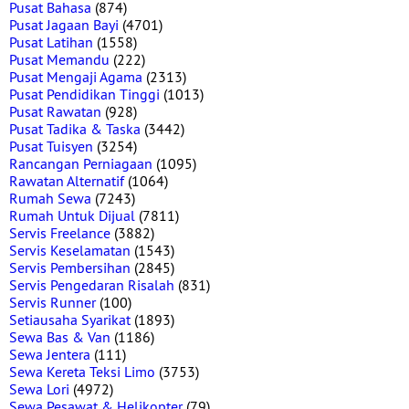
Pusat Bahasa
(874)
Pusat Jagaan Bayi
(4701)
Pusat Latihan
(1558)
Pusat Memandu
(222)
Pusat Mengaji Agama
(2313)
Pusat Pendidikan Tinggi
(1013)
Pusat Rawatan
(928)
Pusat Tadika & Taska
(3442)
Pusat Tuisyen
(3254)
Rancangan Perniagaan
(1095)
Rawatan Alternatif
(1064)
Rumah Sewa
(7243)
Rumah Untuk Dijual
(7811)
Servis Freelance
(3882)
Servis Keselamatan
(1543)
Servis Pembersihan
(2845)
Servis Pengedaran Risalah
(831)
Servis Runner
(100)
Setiausaha Syarikat
(1893)
Sewa Bas & Van
(1186)
Sewa Jentera
(111)
Sewa Kereta Teksi Limo
(3753)
Sewa Lori
(4972)
Sewa Pesawat & Helikopter
(79)