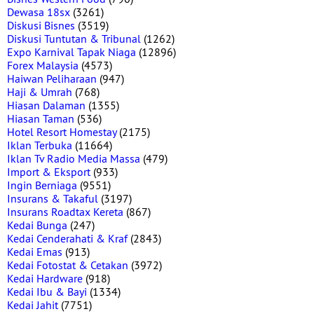
Dewasa 18sx
(3261)
Diskusi Bisnes
(3519)
Diskusi Tuntutan & Tribunal
(1262)
Expo Karnival Tapak Niaga
(12896)
Forex Malaysia
(4573)
Haiwan Peliharaan
(947)
Haji & Umrah
(768)
Hiasan Dalaman
(1355)
Hiasan Taman
(536)
Hotel Resort Homestay
(2175)
Iklan Terbuka
(11664)
Iklan Tv Radio Media Massa
(479)
Import & Eksport
(933)
Ingin Berniaga
(9551)
Insurans & Takaful
(3197)
Insurans Roadtax Kereta
(867)
Kedai Bunga
(247)
Kedai Cenderahati & Kraf
(2843)
Kedai Emas
(913)
Kedai Fotostat & Cetakan
(3972)
Kedai Hardware
(918)
Kedai Ibu & Bayi
(1334)
Kedai Jahit
(7751)