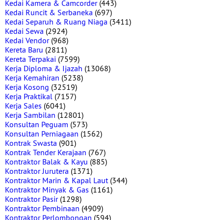
Kedai Kamera & Camcorder
(443)
Kedai Runcit & Serbaneka
(697)
Kedai Separuh & Ruang Niaga
(3411)
Kedai Sewa
(2924)
Kedai Vendor
(968)
Kereta Baru
(2811)
Kereta Terpakai
(7599)
Kerja Diploma & Ijazah
(13068)
Kerja Kemahiran
(5238)
Kerja Kosong
(32519)
Kerja Praktikal
(7157)
Kerja Sales
(6041)
Kerja Sambilan
(12801)
Konsultan Peguam
(573)
Konsultan Perniagaan
(1562)
Kontrak Swasta
(901)
Kontrak Tender Kerajaan
(767)
Kontraktor Balak & Kayu
(885)
Kontraktor Jurutera
(1371)
Kontraktor Marin & Kapal Laut
(344)
Kontraktor Minyak & Gas
(1161)
Kontraktor Pasir
(1298)
Kontraktor Pembinaan
(4909)
Kontraktor Perlombongan
(594)