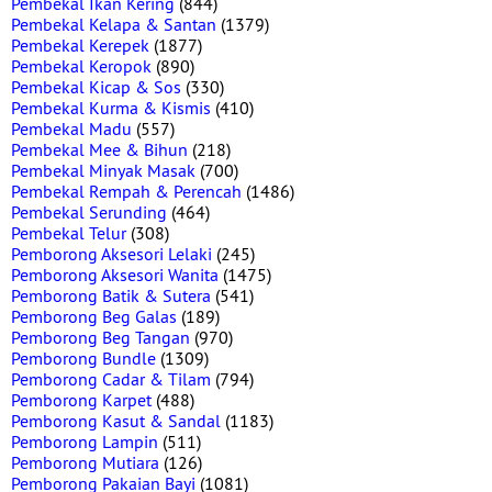
Pembekal Ikan Kering
(844)
Pembekal Kelapa & Santan
(1379)
Pembekal Kerepek
(1877)
Pembekal Keropok
(890)
Pembekal Kicap & Sos
(330)
Pembekal Kurma & Kismis
(410)
Pembekal Madu
(557)
Pembekal Mee & Bihun
(218)
Pembekal Minyak Masak
(700)
Pembekal Rempah & Perencah
(1486)
Pembekal Serunding
(464)
Pembekal Telur
(308)
Pemborong Aksesori Lelaki
(245)
Pemborong Aksesori Wanita
(1475)
Pemborong Batik & Sutera
(541)
Pemborong Beg Galas
(189)
Pemborong Beg Tangan
(970)
Pemborong Bundle
(1309)
Pemborong Cadar & Tilam
(794)
Pemborong Karpet
(488)
Pemborong Kasut & Sandal
(1183)
Pemborong Lampin
(511)
Pemborong Mutiara
(126)
Pemborong Pakaian Bayi
(1081)