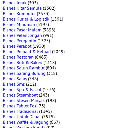
Bisnes Jeruk
(303)
Bisnes Kitar Semula
(1502)
Bisnes Komputer
(2573)
Bisnes Kurier & Logistik
(1591)
Bisnes Minuman
(3192)
Bisnes Pasar Malam
(3898)
Bisnes Pelancongan
(991)
Bisnes Pengantin
(1325)
Bisnes Perabot
(1930)
Bisnes Prepaid & Reload
(2049)
Bisnes Restoran
(8463)
Bisnes Roti & Bakeri
(1318)
Bisnes Salun Rambut
(804)
Bisnes Sarang Burung
(318)
Bisnes Satay
(748)
Bisnes Sms
(212)
Bisnes Spa & Facial
(1576)
Bisnes Steamboat
(243)
Bisnes Stesen Minyak
(198)
Bisnes Tablet Pc
(473)
Bisnes Tradisional
(1345)
Bisnes Untuk Dijual
(7575)
Bisnes Waffle & Jagung
(667)
Bisnes Western Food
(790)