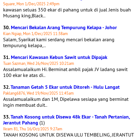
Square, Mon 1/Dec/2025 2:49pm
kawasan seluas 350 ekar di pahang untuk di jual Jenis buah
Musang king,Black..
30.
Mencari Bekalan Arang Tempurung Kelapa - Johor
Kian Ngiap, Mon 1/Dec/2025 11:38am
Salam, Syarikat kami serdang mencari bekalan arang
tempurung kelapa,..
31.
Mencari Kawasan Kebun Sawit untuk Dipajak
Tuan Sazman, Wed 26/Nov/2025 10:21am
Assalamualaikum Hi. Berminat ambil pajak JV ladang sawit
100 ekar ke atas di..
32.
Tanaman Getah 5 Ekar untuk Ditoreh - Hulu Langat
Paklang6876, Wed 19/Nov/2025 11:45am
Assalamualaikum dan 1M, Dipelawa sesiapa yang berminat
ingin membuat duit..
33.
Tanah Kosong untuk Disewa 48k Ekar - Tanah Pertanian,
Jerantut Pahang
(1)
Ikram 81, Thu 16/Oct/2025 9:27am
TANAH KOSONG UNTUK DISEWA ULU TEMBELING, JERANTUT