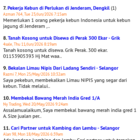
7.
Pekerja Kebun di Perlukan di Jenderam, Dengkil
(1)
Azman 764, Tue 23/Jun/2026 7:15am
Memerlukan 1 orang pekerja kebun Indonesia untuk kebun
jagung di Jenderam ,..
8.
Tanah Kosong untuk Disewa di Perak 300 Ekar - Grik
4sale, Thu 11/Jun/2026 8:19am
Tanah kosong untuk disewa. Grik Perak. 300 ekar.
01153905393 Hj Mat waa..
9.
Bekalan Limau Nipis Dari Ladang Sendiri - Selangor
Razmi 7, Mon 25/May/2026 10:32am
Saya pekebun, membekalkan Limau NIPIS yang segar dari
kebun. Tidak melalui..
10.
Membekal Bawang Merah India Gred 1/A
Ny Trading, Wed 20/May/2026 9:24am
Assalamualaikum, Saya membekal bawang merah india gred 1
A. Size jualan per..
11.
Cari Partner untuk Kambing dan Lembu - Selangor
Alan 98, Mon 18/May/2026 6:39am