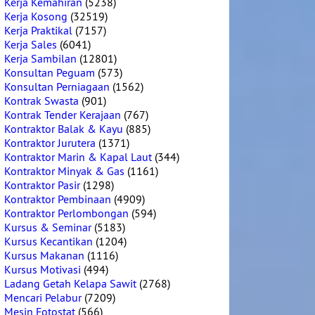
Kerja Kemahiran
(5238)
Kerja Kosong
(32519)
Kerja Praktikal
(7157)
Kerja Sales
(6041)
Kerja Sambilan
(12801)
Konsultan Peguam
(573)
Konsultan Perniagaan
(1562)
Kontrak Swasta
(901)
Kontrak Tender Kerajaan
(767)
Kontraktor Balak & Kayu
(885)
Kontraktor Jurutera
(1371)
Kontraktor Marin & Kapal Laut
(344)
Kontraktor Minyak & Gas
(1161)
Kontraktor Pasir
(1298)
Kontraktor Pembinaan
(4909)
Kontraktor Perlombongan
(594)
Kursus & Seminar
(5183)
Kursus Kecantikan
(1204)
Kursus Makanan
(1116)
Kursus Motivasi
(494)
Ladang Getah Kelapa Sawit
(2768)
Mencari Pelabur
(7209)
Mesin Fotostat
(566)