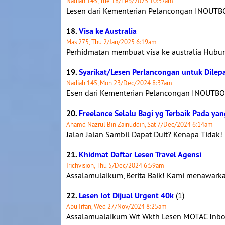
Nadiah 145, Tue 18/Feb/2025 10:37am
Lesen dari Kementerian Pelancongan INOUTBO
18.
Visa ke Australia
Mas 275, Thu 2/Jan/2025 6:19am
Perhidmatan membuat visa ke australia Hub
19.
Syarikat/Lesen Perlancongan untuk Dilep
Nadiah 145, Mon 23/Dec/2024 8:37am
Esen dari Kementerian Pelancongan INOUTBOU
20.
Freelance Selalu Bagi yg Terbaik Pada yang
Ahamd Nazrul Bin Zainuddin, Sat 7/Dec/2024 6:14am
Jalan Jalan Sambil Dapat Duit? Kenapa Tidak! 
21.
Khidmat Daftar Lesen Travel Agensi
Irichvision, Thu 5/Dec/2024 6:59am
Assalamulaikum, Berita Baik! Kami menawarka
22.
Lesen Iot Dijual Urgent 40k
(1)
Abu Irfan, Wed 27/Nov/2024 8:25am
Assalamualaikum Wrt Wkth Lesen MOTAC Inbou