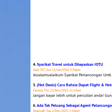
4.
Syarikat Travel untuk Dilepaskan IOTU
Aida 707, Sun 11/Jan/2026 3:56pm
Assalamualaikum Syarikat Perlancongan Untk 
5.
(Hot Deals) Cara Rahsia Dapat Flight & Hot
Farraza, Thu 25/Dec/2025 11:14am
Jangan bayar lebih untuk percutian anda! Gunak
6.
Ada Tak Peluang Sebagai Agent Pelancung
Sharina8, Tue 2/Dec/2025 2:26pm