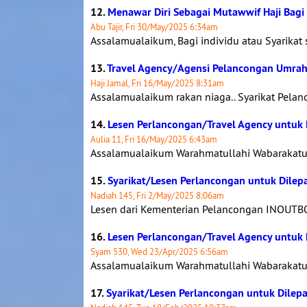
12.
Menawar Diri Sebagai Mutawwif Haji Bag
Abu Tajir, Fri 30/May/2025 6:34am
Assalamualaikum, Bagi individu atau Syarikat
13.
Travel Agency/Agensi Pelancongan Umrah
Haji Jamal, Fri 16/May/2025 8:31am
Assalamualaikum rakan niaga.. Syarikat Pela
14.
Lesen Perlancongan/Travel Agency untuk 
Aulia 11, Fri 16/May/2025 6:43am
Assalamualaikum Warahmatullahi Wabarakatuh
15.
Syarikat/Lesen Perlancongan untuk Dilep
Nadiah 145, Fri 2/May/2025 8:06am
Lesen dari Kementerian Pelancongan INOUTBO
16.
Lesen Perlancongan/Travel Agency untuk 
Syam 530, Wed 23/Apr/2025 6:56am
Assalamualaikum Warahmatullahi Wabarakatuh
17.
Syarikat/Lesen Perlancongan untuk Dilep