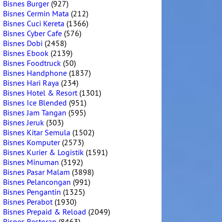
Bisnes Burger
(927)
Bisnes Cermin Mata
(212)
Bisnes Cuci Kereta
(1366)
Bisnes Cyber Cafe
(576)
Bisnes Dobi
(2458)
Bisnes Ebook
(2139)
Bisnes Foodtruck
(50)
Bisnes Handphone
(1837)
Bisnes Hari Raya
(234)
Bisnes Hotel & Resort
(1301)
Bisnes Ice Blended
(951)
Bisnes Jam Tangan
(595)
Bisnes Jeruk
(303)
Bisnes Kitar Semula
(1502)
Bisnes Komputer
(2573)
Bisnes Kurier & Logistik
(1591)
Bisnes Minuman
(3192)
Bisnes Pasar Malam
(3898)
Bisnes Pelancongan
(991)
Bisnes Pengantin
(1325)
Bisnes Perabot
(1930)
Bisnes Prepaid & Reload
(2049)
Bisnes Restoran
(8463)