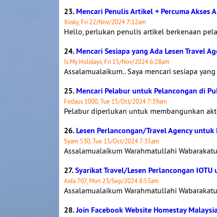
23.
Mencari Penulis Artikel + Percuma Akses 
Xiisky, Fri 22/Nov/2024 7:12am
Hello, perlukan penulis artikel berkenaan pe
24.
Mencari Sesiapa yang Ada Lesen Travel A
Is My Holidays, Fri 15/Nov/2024 6:28am
Assalamualaikum.. Saya mencari sesiapa yang a
25.
Mencari Pelabur untuk Pelancongan di P
Firdaus 1000, Tue 15/Oct/2024 7:39am
Pelabur diperlukan untuk membangunkan aktivi
26.
Lesen Perlancongan/Travel Agency untuk 
Syam 530, Tue 15/Oct/2024 7:35am
Assalamualaikum Warahmatullahi Wabarakatuh
27.
Syarikat Travel/Lesen Perlancongan IOTU 
Aida 707, Mon 23/Sep/2024 8:53am
Assalamualaikum Warahmatullahi Wabarakatuh
28.
Join Facebook Website Homestay Malaysi