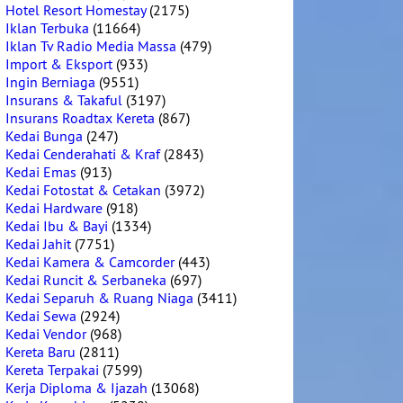
Hotel Resort Homestay
(2175)
Iklan Terbuka
(11664)
Iklan Tv Radio Media Massa
(479)
Import & Eksport
(933)
Ingin Berniaga
(9551)
Insurans & Takaful
(3197)
Insurans Roadtax Kereta
(867)
Kedai Bunga
(247)
Kedai Cenderahati & Kraf
(2843)
Kedai Emas
(913)
Kedai Fotostat & Cetakan
(3972)
Kedai Hardware
(918)
Kedai Ibu & Bayi
(1334)
Kedai Jahit
(7751)
Kedai Kamera & Camcorder
(443)
Kedai Runcit & Serbaneka
(697)
Kedai Separuh & Ruang Niaga
(3411)
Kedai Sewa
(2924)
Kedai Vendor
(968)
Kereta Baru
(2811)
Kereta Terpakai
(7599)
Kerja Diploma & Ijazah
(13068)