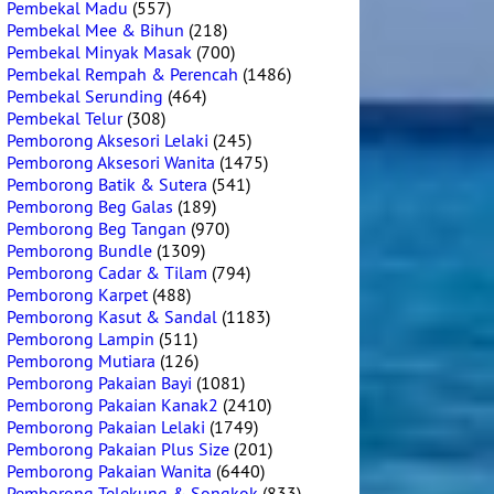
Pembekal Madu
(557)
Pembekal Mee & Bihun
(218)
Pembekal Minyak Masak
(700)
Pembekal Rempah & Perencah
(1486)
Pembekal Serunding
(464)
Pembekal Telur
(308)
Pemborong Aksesori Lelaki
(245)
Pemborong Aksesori Wanita
(1475)
Pemborong Batik & Sutera
(541)
Pemborong Beg Galas
(189)
Pemborong Beg Tangan
(970)
Pemborong Bundle
(1309)
Pemborong Cadar & Tilam
(794)
Pemborong Karpet
(488)
Pemborong Kasut & Sandal
(1183)
Pemborong Lampin
(511)
Pemborong Mutiara
(126)
Pemborong Pakaian Bayi
(1081)
Pemborong Pakaian Kanak2
(2410)
Pemborong Pakaian Lelaki
(1749)
Pemborong Pakaian Plus Size
(201)
Pemborong Pakaian Wanita
(6440)
Pemborong Telekung & Songkok
(833)