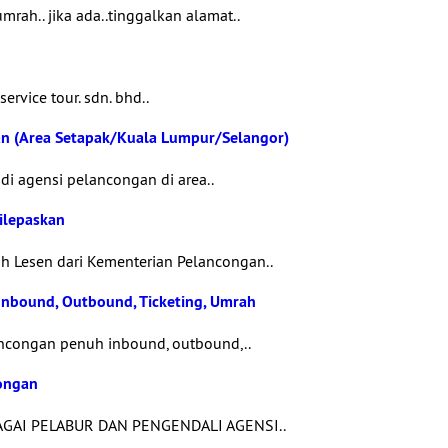
rah.. jika ada..tinggalkan alamat..
service tour. sdn. bhd..
an (Area Setapak/Kuala Lumpur/Selangor)
di agensi pelancongan di area..
ilepaskan
 Lesen dari Kementerian Pelancongan..
 Inbound, Outbound, Ticketing, Umrah
ncongan penuh inbound, outbound,..
ongan
AI PELABUR DAN PENGENDALI AGENSI..