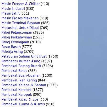
Mesin Freezer & Chiller
(410)
Mesin Industri
(838)
Mesin Jahit
(651)
Mesin Proses Makanan
(819)
Mesin Terminal Bayaran
(486)
Motosikal Untuk Dijual
(769)
Pakej Pelancongan
(3953)
Pakej Perkahwinan
(1555)
Pakej Perniagaan
(2010)
Pasar Basah
(3772)
Pekerja Asing
(3709)
Pelaburan Saham Unit Trust
(1750)
Pembantu Rumah Asing
(4992)
Pembekal Barang Runcit
(3496)
Pembekal Beras
(287)
Pembekal Buah-buahan
(1100)
Pembekal Ikan Kering
(844)
Pembekal Kelapa & Santan
(1379)
Pembekal Kerepek
(1877)
Pembekal Keropok
(890)
Pembekal Kicap & Sos
(330)
Pembekal Kurma & Kismis
(410)