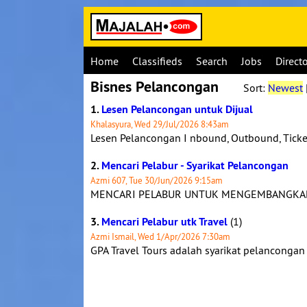
Home
Classifieds
Search
Jobs
Direct
Bisnes Pelancongan
Sort:
Newest
1.
Lesen Pelancongan untuk Dijual
Khalasyura, Wed 29/Jul/2026 8:43am
Lesen Pelancongan I nbound, Outbound, Ticket
2.
Mencari Pelabur - Syarikat Pelancongan
Azmi 607, Tue 30/Jun/2026 9:15am
MENCARI PELABUR UNTUK MENGEMBANGKAN 
3.
Mencari Pelabur utk Travel
(1)
Azmi Ismail, Wed 1/Apr/2026 7:30am
GPA Travel Tours adalah syarikat pelanconga