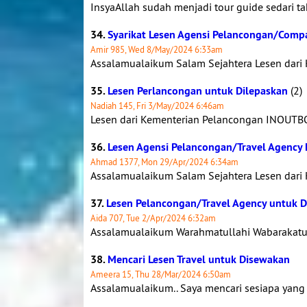
InsyaAllah sudah menjadi tour guide sedari t
34.
Syarikat Lesen Agensi Pelancongan/Compa
Amir 985, Wed 8/May/2024 6:33am
Assalamualaikum Salam Sejahtera Lesen dari
35.
Lesen Perlancongan untuk Dilepaskan
(2)
Nadiah 145, Fri 3/May/2024 6:46am
Lesen dari Kementerian Pelancongan INOUTBO
36.
Lesen Agensi Pelancongan/Travel Agency L
Ahmad 1377, Mon 29/Apr/2024 6:34am
Assalamualaikum Salam Sejahtera Lesen dari
37.
Lesen Pelancongan/Travel Agency untuk D
Aida 707, Tue 2/Apr/2024 6:32am
Assalamualaikum Warahmatullahi Wabarakatuh
38.
Mencari Lesen Travel untuk Disewakan
Ameera 15, Thu 28/Mar/2024 6:50am
Assalamualaikum.. Saya mencari sesiapa yang 