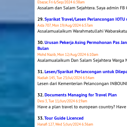
Ebazar, Fri 6/Sep/2024 6:38am
Assalam dan Salam Sejahtera. Saya admin FB 
29.
Syarikat Travel/Lesen Perlancongan IOTU 
Aida 707, Mon 19/Aug/2024 6:57am
Assalamualaikum Warahmatullahi Wabarakatuh
30.
Urusan Pekerja Asing Permohonan Pas Jan
Bulan
Mohd Nazib, Mon 12/Aug/2024 6:10am
Asalamualaikum Dan Salam Sejahtera Warga M
31.
Lesen/Syarikat Perlancongan untuk Dilep
Nadiah 145, Tue 23/Jul/2024 6:54am
Lesen dari Kementerian Pelancongan INBOUN
32.
Documents Managing for Travel Plan
Desi 3, Tue 11/Jun/2024 6:19am
Have a plan travel to european country? Have a
33.
Tour Guide Licenced
Hanafi 127, Wed 5/Jun/2024 6:36am