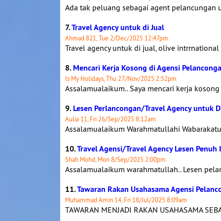
Ada tak peluang sebagai agent pelancungan um
7.
Travel Agency untuk di Jual
Ahmad 821, Tue 2/Dec/2025 12:47pm
Travel agency untuk di jual, olive intrrnational 
8.
Mencari Kerja Kosong di Agensi Pelancong
Is My Holidays, Thu 27/Nov/2025 2:52pm
Assalamualaikum.. Saya mencari kerja kosong 
9.
Lesen Perlancongan/Travel Agency untuk D
Aulia 11, Fri 26/Sep/2025 8:12am
Assalamualaikum Warahmatullahi Wabarakatuh
10.
Travel Agensi/Travel Agency Lesen Penuh
Shah Mohd, Mon 8/Sep/2025 2:00pm
Assalamualaikum warahmatullah.. Lesen pela
11.
Tawaran Rakan Usahasama Agensi Pelanc
Muhammad Amin 14, Fri 18/Jul/2025 8:09am
TAWARAN MENJADI RAKAN USAHASAMA SEBAG