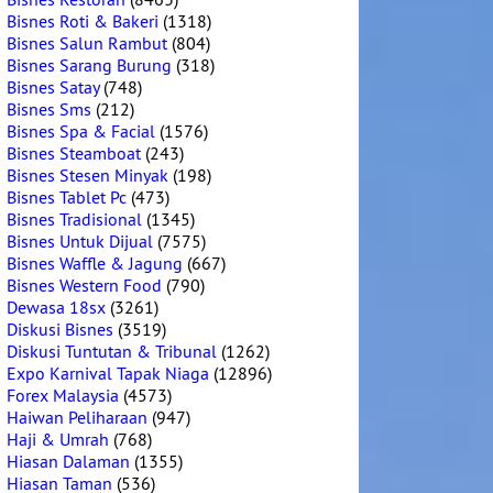
Bisnes Roti & Bakeri
(1318)
Bisnes Salun Rambut
(804)
Bisnes Sarang Burung
(318)
Bisnes Satay
(748)
Bisnes Sms
(212)
Bisnes Spa & Facial
(1576)
Bisnes Steamboat
(243)
Bisnes Stesen Minyak
(198)
Bisnes Tablet Pc
(473)
Bisnes Tradisional
(1345)
Bisnes Untuk Dijual
(7575)
Bisnes Waffle & Jagung
(667)
Bisnes Western Food
(790)
Dewasa 18sx
(3261)
Diskusi Bisnes
(3519)
Diskusi Tuntutan & Tribunal
(1262)
Expo Karnival Tapak Niaga
(12896)
Forex Malaysia
(4573)
Haiwan Peliharaan
(947)
Haji & Umrah
(768)
Hiasan Dalaman
(1355)
Hiasan Taman
(536)