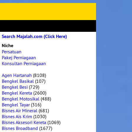
Search Majalah.com (Click Here)
Niche
Persatuan
Pakej Perniagaan
Konsultan Perniagaan
Agen Hartanah
(8108)
Bengkel Basikal
(107)
Bengkel Besi
(729)
Bengkel Kereta
(2600)
Bengkel Motosikal
(488)
Bengkel Tayar
(316)
Bisnes Air Mineral
(681)
Bisnes Ais Krim
(1030)
Bisnes Aksesori Kereta
(1069)
Bisnes Broadband
(1677)