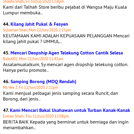
Shasha Shafii, Fri 10/Jul/2020 1:58pm
Kami dari Talhah Store beribu pejabat di Wangsa Maju Kuala
Lumpur membuka..
44.
Kilang Jahit Pukal & Fesyen
Sulaiman Shali, Mon 22/Jun/2020 2:25pm
KEUTAMAAN KAMI ADALAH KEPUASAAN PELANGGAN Mencari
kilang jahit pukal ? UMMUL..
45.
Mencari Deopship Agen Telekung Cotton Cantik Selesa
Buku002, Mon 22/Jun/2020 11:41am
Assalamualaikum, Sy mencari agen dropship telekung cotton.
Hanya perlu promote..
46.
Samping Borong (MOQ Rendah)
Ms Vee 2, Fri 12/Jun/2020 2:11pm
Kami menjual pelbagai jenis samping secara Runcit, dan
Borong, dari jenis..
47.
Kami Mencari Bakal Usahawan untuk Turban Kanak-Kanak
Esman Sham, Thu 11/Jun/2020 12:08pm
BERITA BAIK Kepada yang berminat untuk berniaga dan ingin
menambahkan..