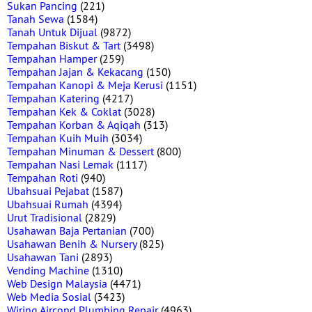
Sukan Pancing
(221)
Tanah Sewa
(1584)
Tanah Untuk Dijual
(9872)
Tempahan Biskut & Tart
(3498)
Tempahan Hamper
(259)
Tempahan Jajan & Kekacang
(150)
Tempahan Kanopi & Meja Kerusi
(1151)
Tempahan Katering
(4217)
Tempahan Kek & Coklat
(3028)
Tempahan Korban & Aqiqah
(313)
Tempahan Kuih Muih
(3034)
Tempahan Minuman & Dessert
(800)
Tempahan Nasi Lemak
(1117)
Tempahan Roti
(940)
Ubahsuai Pejabat
(1587)
Ubahsuai Rumah
(4394)
Urut Tradisional
(2829)
Usahawan Baja Pertanian
(700)
Usahawan Benih & Nursery
(825)
Usahawan Tani
(2893)
Vending Machine
(1310)
Web Design Malaysia
(4471)
Web Media Sosial
(3423)
Wiring Aircond Plumbing Repair
(4963)