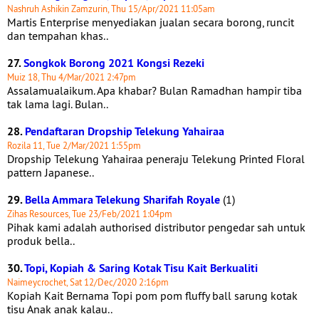
Nashruh Ashikin Zamzurin, Thu 15/Apr/2021 11:05am
Martis Enterprise menyediakan jualan secara borong, runcit
dan tempahan khas..
27.
Songkok Borong 2021 Kongsi Rezeki
Muiz 18, Thu 4/Mar/2021 2:47pm
Assalamualaikum. Apa khabar? Bulan Ramadhan hampir tiba
tak lama lagi. Bulan..
28.
Pendaftaran Dropship Telekung Yahairaa
Rozila 11, Tue 2/Mar/2021 1:55pm
Dropship Telekung Yahairaa peneraju Telekung Printed Floral
pattern Japanese..
29.
Bella Ammara Telekung Sharifah Royale
(1)
Zihas Resources, Tue 23/Feb/2021 1:04pm
Pihak kami adalah authorised distributor pengedar sah untuk
produk bella..
30.
Topi, Kopiah & Saring Kotak Tisu Kait Berkualiti
Naimeycrochet, Sat 12/Dec/2020 2:16pm
Kopiah Kait Bernama Topi pom pom fluffy ball sarung kotak
tisu Anak anak kalau..