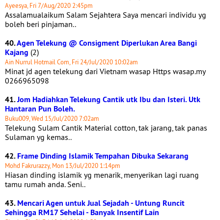
Ayeesya, Fri 7/Aug/2020 2:45pm
Assalamualaikum Salam Sejahtera Saya mencari individu yg
boleh beri pinjaman..
40.
Agen Telekung @ Consigment Diperlukan Area Bangi
Kajang
(2)
Ain Nurrul Hotmail Com, Fri 24/Jul/2020 10:02am
Minat jd agen telekung dari Vietnam wasap Https wasap.my
0266965098
41.
Jom Hadiahkan Telekung Cantik utk Ibu dan Isteri. Utk
Hantaran Pun Boleh.
Buku009, Wed 15/Jul/2020 7:02am
Telekung Sulam Cantik Material cotton, tak jarang, tak panas
Sulaman yg kemas..
42.
Frame Dinding Islamik Tempahan Dibuka Sekarang
Mohd Fakrurazzy, Mon 13/Jul/2020 1:14pm
Hiasan dinding islamik yg menarik, menyerikan lagi ruang
tamu rumah anda. Seni..
43.
Mencari Agen untuk Jual Sejadah - Untung Runcit
Sehingga RM17 Sehelai - Banyak Insentif Lain