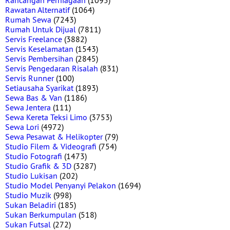
Rancangan Perniagaan
(1095)
Rawatan Alternatif
(1064)
Rumah Sewa
(7243)
Rumah Untuk Dijual
(7811)
Servis Freelance
(3882)
Servis Keselamatan
(1543)
Servis Pembersihan
(2845)
Servis Pengedaran Risalah
(831)
Servis Runner
(100)
Setiausaha Syarikat
(1893)
Sewa Bas & Van
(1186)
Sewa Jentera
(111)
Sewa Kereta Teksi Limo
(3753)
Sewa Lori
(4972)
Sewa Pesawat & Helikopter
(79)
Studio Filem & Videografi
(754)
Studio Fotografi
(1473)
Studio Grafik & 3D
(3287)
Studio Lukisan
(202)
Studio Model Penyanyi Pelakon
(1694)
Studio Muzik
(998)
Sukan Beladiri
(185)
Sukan Berkumpulan
(518)
Sukan Futsal
(272)