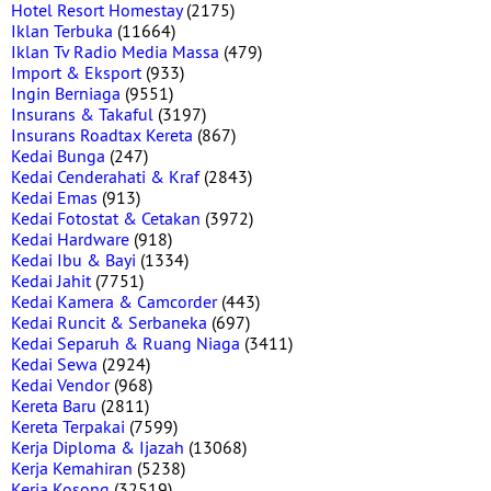
Hotel Resort Homestay
(2175)
Iklan Terbuka
(11664)
Iklan Tv Radio Media Massa
(479)
Import & Eksport
(933)
Ingin Berniaga
(9551)
Insurans & Takaful
(3197)
Insurans Roadtax Kereta
(867)
Kedai Bunga
(247)
Kedai Cenderahati & Kraf
(2843)
Kedai Emas
(913)
Kedai Fotostat & Cetakan
(3972)
Kedai Hardware
(918)
Kedai Ibu & Bayi
(1334)
Kedai Jahit
(7751)
Kedai Kamera & Camcorder
(443)
Kedai Runcit & Serbaneka
(697)
Kedai Separuh & Ruang Niaga
(3411)
Kedai Sewa
(2924)
Kedai Vendor
(968)
Kereta Baru
(2811)
Kereta Terpakai
(7599)
Kerja Diploma & Ijazah
(13068)
Kerja Kemahiran
(5238)
Kerja Kosong
(32519)