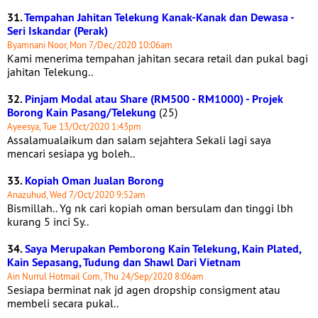
31.
Tempahan Jahitan Telekung Kanak-Kanak dan Dewasa -
Seri Iskandar (Perak)
Byamnani Noor, Mon 7/Dec/2020 10:06am
Kami menerima tempahan jahitan secara retail dan pukal bagi
jahitan Telekung..
32.
Pinjam Modal atau Share (RM500 - RM1000) - Projek
Borong Kain Pasang/Telekung
(25)
Ayeesya, Tue 13/Oct/2020 1:43pm
Assalamualaikum dan salam sejahtera Sekali lagi saya
mencari sesiapa yg boleh..
33.
Kopiah Oman Jualan Borong
Anazuhud, Wed 7/Oct/2020 9:52am
Bismillah.. Yg nk cari kopiah oman bersulam dan tinggi lbh
kurang 5 inci Sy..
34.
Saya Merupakan Pemborong Kain Telekung, Kain Plated,
Kain Sepasang, Tudung dan Shawl Dari Vietnam
Ain Nurrul Hotmail Com, Thu 24/Sep/2020 8:06am
Sesiapa berminat nak jd agen dropship consigment atau
membeli secara pukal..