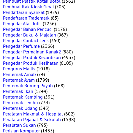
Pembuat Plastik Kotak Botol
(1562)
Pembuat Rak Kiosk Gerai
(703)
Pendaftaran Syarikat
(1929)
Pendaftaran Trademark
(85)
Pengedar Alat Tulis
(1236)
Pengedar Bahan Pencuci
(1178)
Pengedar Buku & Majalah
(967)
Pengedar Contact Lens
(350)
Pengedar Perfume
(2366)
Pengedar Permainan Kanak2
(880)
Pengedar Produk Kecantikan
(4937)
Pengedar Produk Kesihatan
(6105)
Pengurus Majlis
(1018)
Penternak Arnab
(74)
Penternak Ayam
(1799)
Penternak Burung Puyuh
(168)
Penternak Ikan
(1244)
Penternak Kambing
(591)
Penternak Lembu
(734)
Penternak Udang
(545)
Peralatan Makmal & Hospital
(602)
Peralatan Pejabat & Sekolah
(1598)
Peralatan Sukan
(795)
Perisian Komputer
(1435)