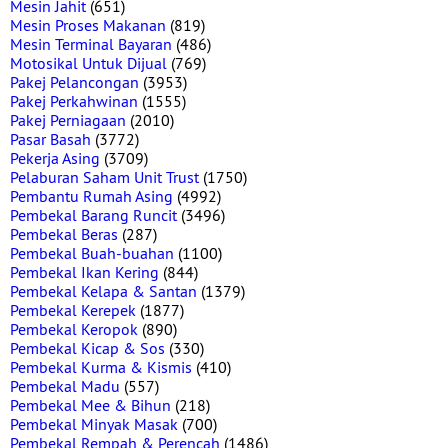
Mesin Jahit
(651)
Mesin Proses Makanan
(819)
Mesin Terminal Bayaran
(486)
Motosikal Untuk Dijual
(769)
Pakej Pelancongan
(3953)
Pakej Perkahwinan
(1555)
Pakej Perniagaan
(2010)
Pasar Basah
(3772)
Pekerja Asing
(3709)
Pelaburan Saham Unit Trust
(1750)
Pembantu Rumah Asing
(4992)
Pembekal Barang Runcit
(3496)
Pembekal Beras
(287)
Pembekal Buah-buahan
(1100)
Pembekal Ikan Kering
(844)
Pembekal Kelapa & Santan
(1379)
Pembekal Kerepek
(1877)
Pembekal Keropok
(890)
Pembekal Kicap & Sos
(330)
Pembekal Kurma & Kismis
(410)
Pembekal Madu
(557)
Pembekal Mee & Bihun
(218)
Pembekal Minyak Masak
(700)
Pembekal Rempah & Perencah
(1486)