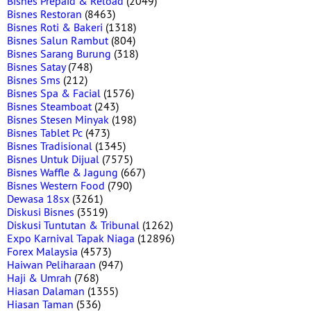
Bisnes Prepaid & Reload
(2049)
Bisnes Restoran
(8463)
Bisnes Roti & Bakeri
(1318)
Bisnes Salun Rambut
(804)
Bisnes Sarang Burung
(318)
Bisnes Satay
(748)
Bisnes Sms
(212)
Bisnes Spa & Facial
(1576)
Bisnes Steamboat
(243)
Bisnes Stesen Minyak
(198)
Bisnes Tablet Pc
(473)
Bisnes Tradisional
(1345)
Bisnes Untuk Dijual
(7575)
Bisnes Waffle & Jagung
(667)
Bisnes Western Food
(790)
Dewasa 18sx
(3261)
Diskusi Bisnes
(3519)
Diskusi Tuntutan & Tribunal
(1262)
Expo Karnival Tapak Niaga
(12896)
Forex Malaysia
(4573)
Haiwan Peliharaan
(947)
Haji & Umrah
(768)
Hiasan Dalaman
(1355)
Hiasan Taman
(536)