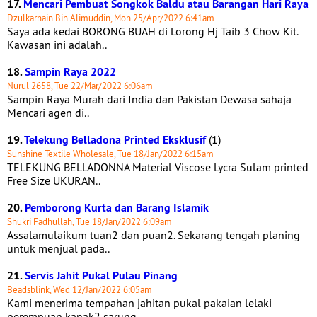
17.
Mencari Pembuat Songkok Baldu atau Barangan Hari Raya
Dzulkarnain Bin Alimuddin, Mon 25/Apr/2022 6:41am
Saya ada kedai BORONG BUAH di Lorong Hj Taib 3 Chow Kit.
Kawasan ini adalah..
18.
Sampin Raya 2022
Nurul 2658, Tue 22/Mar/2022 6:06am
Sampin Raya Murah dari India dan Pakistan Dewasa sahaja
Mencari agen di..
19.
Telekung Belladona Printed Eksklusif
(1)
Sunshine Textile Wholesale, Tue 18/Jan/2022 6:15am
TELEKUNG BELLADONNA Material Viscose Lycra Sulam printed
Free Size UKURAN..
20.
Pemborong Kurta dan Barang Islamik
Shukri Fadhullah, Tue 18/Jan/2022 6:09am
Assalamulaikum tuan2 dan puan2. Sekarang tengah planing
untuk menjual pada..
21.
Servis Jahit Pukal Pulau Pinang
Beadsblink, Wed 12/Jan/2022 6:05am
Kami menerima tempahan jahitan pukal pakaian lelaki
perempuan kanak2 sarung..