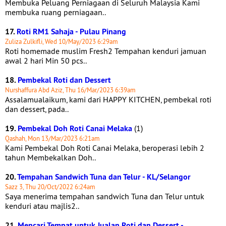
Membuka Peluang Perniagaan di Seluruh Malaysia Kami
membuka ruang perniagaan..
17.
Roti RM1 Sahaja - Pulau Pinang
Zuliza Zulkifli, Wed 10/May/2023 6:29am
Roti homemade muslim Fresh2 Tempahan kenduri jamuan
awal 2 hari Min 50 pcs..
18.
Pembekal Roti dan Dessert
Nurshaffura Abd Aziz, Thu 16/Mar/2023 6:39am
Assalamualaikum, kami dari HAPPY KITCHEN, pembekal roti
dan dessert, pada..
19.
Pembekal Doh Roti Canai Melaka
(1)
Qashah, Mon 13/Mar/2023 6:21am
Kami Pembekal Doh Roti Canai Melaka, beroperasi lebih 2
tahun Membekalkan Doh..
20.
Tempahan Sandwich Tuna dan Telur - KL/Selangor
Sazz 3, Thu 20/Oct/2022 6:24am
Saya menerima tempahan sandwich Tuna dan Telur untuk
kenduri atau majlis2..
21.
Mencari Tempat untuk Jualan Roti dan Dessert -