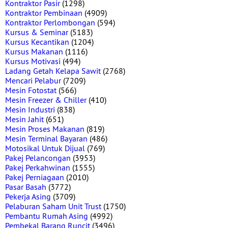
Kontraktor Pasir
(1298)
Kontraktor Pembinaan
(4909)
Kontraktor Perlombongan
(594)
Kursus & Seminar
(5183)
Kursus Kecantikan
(1204)
Kursus Makanan
(1116)
Kursus Motivasi
(494)
Ladang Getah Kelapa Sawit
(2768)
Mencari Pelabur
(7209)
Mesin Fotostat
(566)
Mesin Freezer & Chiller
(410)
Mesin Industri
(838)
Mesin Jahit
(651)
Mesin Proses Makanan
(819)
Mesin Terminal Bayaran
(486)
Motosikal Untuk Dijual
(769)
Pakej Pelancongan
(3953)
Pakej Perkahwinan
(1555)
Pakej Perniagaan
(2010)
Pasar Basah
(3772)
Pekerja Asing
(3709)
Pelaburan Saham Unit Trust
(1750)
Pembantu Rumah Asing
(4992)
Pembekal Barang Runcit
(3496)