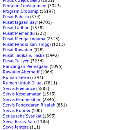
Produk Sejuk Beku
(2802)
Program Consignment
(3023)
Program Dropship
(13197)
Pusat Bahasa
(874)
Pusat Jagaan Bayi
(4701)
Pusat Latihan
(1558)
Pusat Memandu
(222)
Pusat Mengaji Agama
(2313)
Pusat Pendidikan Tinggi
(1013)
Pusat Rawatan
(928)
Pusat Tadika & Taska
(3442)
Pusat Tuisyen
(3254)
Rancangan Perniagaan
(1095)
Rawatan Alternatif
(1064)
Rumah Sewa
(7243)
Rumah Untuk Dijual
(7811)
Servis Freelance
(3882)
Servis Keselamatan
(1543)
Servis Pembersihan
(2845)
Servis Pengedaran Risalah
(831)
Servis Runner
(100)
Setiausaha Syarikat
(1893)
Sewa Bas & Van
(1186)
Sewa Jentera
(111)