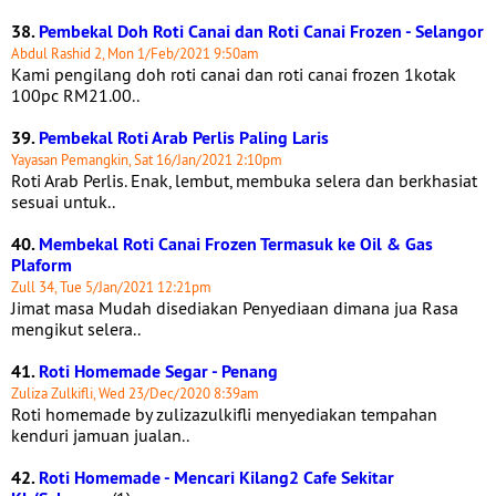
38.
Pembekal Doh Roti Canai dan Roti Canai Frozen - Selangor
Abdul Rashid 2, Mon 1/Feb/2021 9:50am
Kami pengilang doh roti canai dan roti canai frozen 1kotak
100pc RM21.00..
39.
Pembekal Roti Arab Perlis Paling Laris
Yayasan Pemangkin, Sat 16/Jan/2021 2:10pm
Roti Arab Perlis. Enak, lembut, membuka selera dan berkhasiat
sesuai untuk..
40.
Membekal Roti Canai Frozen Termasuk ke Oil & Gas
Plaform
Zull 34, Tue 5/Jan/2021 12:21pm
Jimat masa Mudah disediakan Penyediaan dimana jua Rasa
mengikut selera..
41.
Roti Homemade Segar - Penang
Zuliza Zulkifli, Wed 23/Dec/2020 8:39am
Roti homemade by zulizazulkifli menyediakan tempahan
kenduri jamuan jualan..
42.
Roti Homemade - Mencari Kilang2 Cafe Sekitar