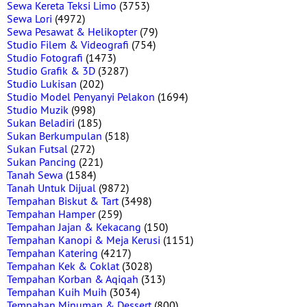
Sewa Kereta Teksi Limo
(3753)
Sewa Lori
(4972)
Sewa Pesawat & Helikopter
(79)
Studio Filem & Videografi
(754)
Studio Fotografi
(1473)
Studio Grafik & 3D
(3287)
Studio Lukisan
(202)
Studio Model Penyanyi Pelakon
(1694)
Studio Muzik
(998)
Sukan Beladiri
(185)
Sukan Berkumpulan
(518)
Sukan Futsal
(272)
Sukan Pancing
(221)
Tanah Sewa
(1584)
Tanah Untuk Dijual
(9872)
Tempahan Biskut & Tart
(3498)
Tempahan Hamper
(259)
Tempahan Jajan & Kekacang
(150)
Tempahan Kanopi & Meja Kerusi
(1151)
Tempahan Katering
(4217)
Tempahan Kek & Coklat
(3028)
Tempahan Korban & Aqiqah
(313)
Tempahan Kuih Muih
(3034)
Tempahan Minuman & Dessert
(800)