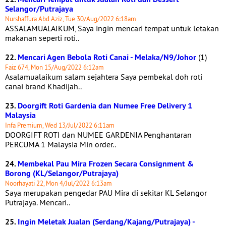
Selangor/Putrajaya
Nurshaffura Abd Aziz, Tue 30/Aug/2022 6:18am
ASSALAMUALAIKUM, Saya ingin mencari tempat untuk letakan
makanan seperti roti..
22.
Mencari Agen Bebola Roti Canai - Melaka/N9/Johor
(1)
Faiz 674, Mon 15/Aug/2022 6:12am
Asalamualaikum salam sejahtera Saya pembekal doh roti
canai brand Khadijah..
23.
Doorgift Roti Gardenia dan Numee Free Delivery 1
Malaysia
Infa Premium, Wed 13/Jul/2022 6:11am
DOORGIFT ROTI dan NUMEE GARDENIA Penghantaran
PERCUMA 1 Malaysia Min order..
24.
Membekal Pau Mira Frozen Secara Consignment &
Borong (KL/Selangor/Putrajaya)
Noorhayati 22, Mon 4/Jul/2022 6:13am
Saya merupakan pengedar PAU Mira di sekitar KL Selangor
Putrajaya. Mencari..
25.
Ingin Meletak Jualan (Serdang/Kajang/Putrajaya) -