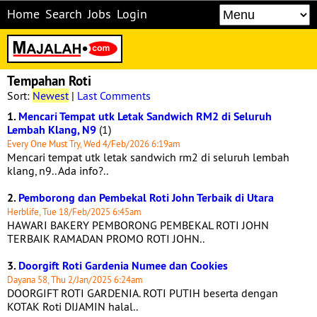
Home
Search
Jobs
Login
Tempahan Roti
Sort:
Newest
|
Last Comments
1.
Mencari Tempat utk Letak Sandwich RM2 di Seluruh
Lembah Klang, N9
(1)
Every One Must Try, Wed 4/Feb/2026 6:19am
Mencari tempat utk letak sandwich rm2 di seluruh lembah
klang, n9.. Ada info?..
2.
Pemborong dan Pembekal Roti John Terbaik di Utara
Herblife, Tue 18/Feb/2025 6:45am
HAWARI BAKERY PEMBORONG PEMBEKAL ROTI JOHN
TERBAIK RAMADAN PROMO ROTI JOHN..
3.
Doorgift Roti Gardenia Numee dan Cookies
Dayana 58, Thu 2/Jan/2025 6:24am
DOORGIFT ROTI GARDENIA. ROTI PUTIH beserta dengan
KOTAK Roti DIJAMIN halal..