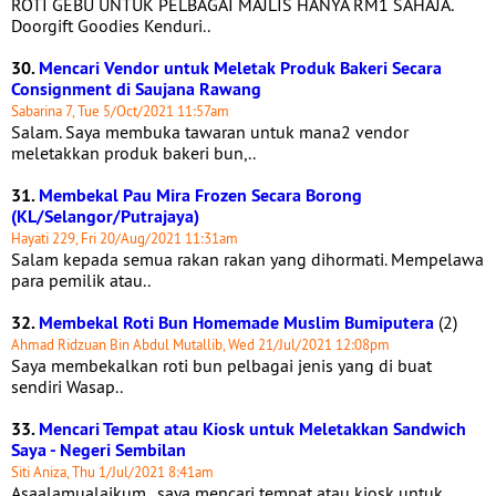
ROTI GEBU UNTUK PELBAGAI MAJLIS HANYA RM1 SAHAJA.
Doorgift Goodies Kenduri..
30.
Mencari Vendor untuk Meletak Produk Bakeri Secara
Consignment di Saujana Rawang
Sabarina 7, Tue 5/Oct/2021 11:57am
Salam. Saya membuka tawaran untuk mana2 vendor
meletakkan produk bakeri bun,..
31.
Membekal Pau Mira Frozen Secara Borong
(KL/Selangor/Putrajaya)
Hayati 229, Fri 20/Aug/2021 11:31am
Salam kepada semua rakan rakan yang dihormati. Mempelawa
para pemilik atau..
32.
Membekal Roti Bun Homemade Muslim Bumiputera
(2)
Ahmad Ridzuan Bin Abdul Mutallib, Wed 21/Jul/2021 12:08pm
Saya membekalkan roti bun pelbagai jenis yang di buat
sendiri Wasap..
33.
Mencari Tempat atau Kiosk untuk Meletakkan Sandwich
Saya - Negeri Sembilan
Siti Aniza, Thu 1/Jul/2021 8:41am
Asaalamualaikum.. saya mencari tempat atau kiosk untuk