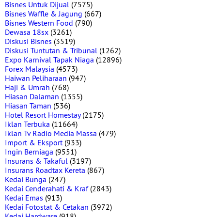
Bisnes Untuk Dijual
(7575)
Bisnes Waffle & Jagung
(667)
Bisnes Western Food
(790)
Dewasa 18sx
(3261)
Diskusi Bisnes
(3519)
Diskusi Tuntutan & Tribunal
(1262)
Expo Karnival Tapak Niaga
(12896)
Forex Malaysia
(4573)
Haiwan Peliharaan
(947)
Haji & Umrah
(768)
Hiasan Dalaman
(1355)
Hiasan Taman
(536)
Hotel Resort Homestay
(2175)
Iklan Terbuka
(11664)
Iklan Tv Radio Media Massa
(479)
Import & Eksport
(933)
Ingin Berniaga
(9551)
Insurans & Takaful
(3197)
Insurans Roadtax Kereta
(867)
Kedai Bunga
(247)
Kedai Cenderahati & Kraf
(2843)
Kedai Emas
(913)
Kedai Fotostat & Cetakan
(3972)
Kedai Hardware
(918)