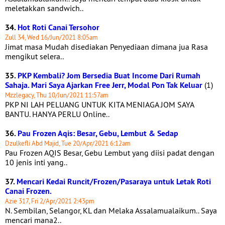
meletakkan sandwich..
34.
Hot Roti Canai Tersohor
Zull 34, Wed 16/Jun/2021 8:05am
Jimat masa Mudah disediakan Penyediaan dimana jua Rasa
mengikut selera..
35.
PKP Kembali? Jom Bersedia Buat Income Dari Rumah
Sahaja. Mari Saya Ajarkan Free Jerr, Modal Pon Tak Keluar
(1)
Mzzlegacy, Thu 10/Jun/2021 11:57am
PKP NI LAH PELUANG UNTUK KITA MENIAGA JOM SAYA
BANTU. HANYA PERLU Online..
36.
Pau Frozen Aqis: Besar, Gebu, Lembut & Sedap
Dzulkefli Abd Majid, Tue 20/Apr/2021 6:12am
Pau Frozen AQIS Besar, Gebu Lembut yang diisi padat dengan
10 jenis inti yang..
37.
Mencari Kedai Runcit/Frozen/Pasaraya untuk Letak Roti
Canai Frozen.
Azie 317, Fri 2/Apr/2021 2:43pm
N. Sembilan, Selangor, KL dan Melaka Assalamualaikum.. Saya
mencari mana2..