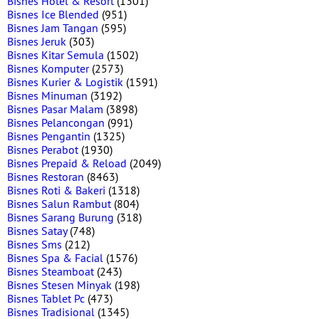
Bisnes Hotel & Resort
(1301)
Bisnes Ice Blended
(951)
Bisnes Jam Tangan
(595)
Bisnes Jeruk
(303)
Bisnes Kitar Semula
(1502)
Bisnes Komputer
(2573)
Bisnes Kurier & Logistik
(1591)
Bisnes Minuman
(3192)
Bisnes Pasar Malam
(3898)
Bisnes Pelancongan
(991)
Bisnes Pengantin
(1325)
Bisnes Perabot
(1930)
Bisnes Prepaid & Reload
(2049)
Bisnes Restoran
(8463)
Bisnes Roti & Bakeri
(1318)
Bisnes Salun Rambut
(804)
Bisnes Sarang Burung
(318)
Bisnes Satay
(748)
Bisnes Sms
(212)
Bisnes Spa & Facial
(1576)
Bisnes Steamboat
(243)
Bisnes Stesen Minyak
(198)
Bisnes Tablet Pc
(473)
Bisnes Tradisional
(1345)