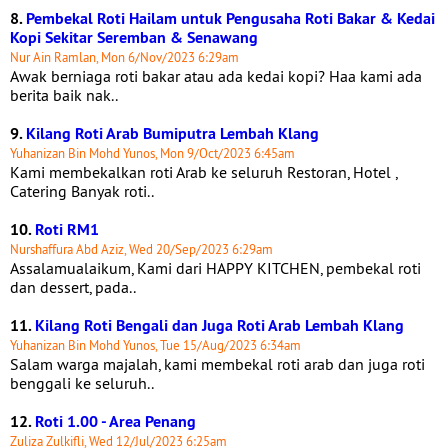
8.
Pembekal Roti Hailam untuk Pengusaha Roti Bakar & Kedai
Kopi Sekitar Seremban & Senawang
Nur Ain Ramlan, Mon 6/Nov/2023 6:29am
Awak berniaga roti bakar atau ada kedai kopi? Haa kami ada
berita baik nak..
9.
Kilang Roti Arab Bumiputra Lembah Klang
Yuhanizan Bin Mohd Yunos, Mon 9/Oct/2023 6:45am
Kami membekalkan roti Arab ke seluruh Restoran, Hotel ,
Catering Banyak roti..
10.
Roti RM1
Nurshaffura Abd Aziz, Wed 20/Sep/2023 6:29am
Assalamualaikum, Kami dari HAPPY KITCHEN, pembekal roti
dan dessert, pada..
11.
Kilang Roti Bengali dan Juga Roti Arab Lembah Klang
Yuhanizan Bin Mohd Yunos, Tue 15/Aug/2023 6:34am
Salam warga majalah, kami membekal roti arab dan juga roti
benggali ke seluruh..
12.
Roti 1.00 - Area Penang
Zuliza Zulkifli, Wed 12/Jul/2023 6:25am