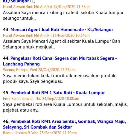
KL/Selangor
(1)
Nurul Aswani Binti Md Arif, Sat 19/Dec/2020 11:35am
Assalam Saya mencari kilang2 cafe di sekitar Kuala lumpur
selangor.untuk..
43.
Mencari Agent Jual Roti Homemade - KL/Selangor
Nurul Aswani Binti Md Arif, Fri 13/Nov/2020 10:34am
Assalam Saya Mencari Agent di sekitar Kuala Lumpur Dan
Selangor untuk menjual..
44.
Pengeluar Roti Canai Segera dan Murtabak Segera -
Lanchang Pahang
Warung Bongsu, Wed 28/Oct/2020 12:25pm
Saya memerlukan kedai runcit utk memasarkan produk
produk saya. Saya pengeluar..
45.
Pembekal Roti RM 1 Satu Roti - Kuala Lumpur
Emir Farith Ikhwan, Thu 24/Sep/2020 10:00am
Saya pembekal roti area Kuala Lumpur untuk sekolah, majlis,
pejabat, atau any..
46.
Pembekal Roti RM1 Area Sentul, Gombak, Wangsa Maju,
Selayang, Sri Gombak dan Sekitar
Badrul Hisham 9, Wed 23/Sep/2020 12:20pm