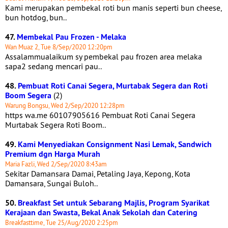
Kami merupakan pembekal roti bun manis seperti bun cheese,
bun hotdog, bun..
47.
Membekal Pau Frozen - Melaka
Wan Muaz 2, Tue 8/Sep/2020 12:20pm
Assalammualaikum sy pembekal pau frozen area melaka
sapa2 sedang mencari pau..
48.
Pembuat Roti Canai Segera, Murtabak Segera dan Roti
Boom Segera
(2)
Warung Bongsu, Wed 2/Sep/2020 12:28pm
https wa.me 60107905616 Pembuat Roti Canai Segera
Murtabak Segera Roti Boom..
49.
Kami Menyediakan Consignment Nasi Lemak, Sandwich
Premium dgn Harga Murah
Maria Fazli, Wed 2/Sep/2020 8:43am
Sekitar Damansara Damai, Petaling Jaya, Kepong, Kota
Damansara, Sungai Buloh..
50.
Breakfast Set untuk Sebarang Majlis, Program Syarikat
Kerajaan dan Swasta, Bekal Anak Sekolah dan Catering
Breakfasttime, Tue 25/Aug/2020 2:25pm