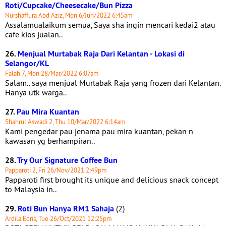
Roti/Cupcake/Cheesecake/Bun Pizza
Nurshaffura Abd Aziz, Mon 6/Jun/2022 6:45am
Assalamualaikum semua, Saya sha ingin mencari kedai2 atau
cafe kios jualan..
26.
Menjual Murtabak Raja Dari Kelantan - Lokasi di
Selangor/KL
Falah 7, Mon 28/Mar/2022 6:07am
Salam.. saya menjual Murtabak Raja yang frozen dari Kelantan.
Hanya utk warga..
27.
Pau Mira Kuantan
Shahrul Aswadi 2, Thu 10/Mar/2022 6:14am
Kami pengedar pau jenama pau mira kuantan, pekan n
kawasan yg berhampiran..
28.
Try Our Signature Coffee Bun
Papparoti 2, Fri 26/Nov/2021 2:49pm
Papparoti first brought its unique and delicious snack concept
to Malaysia in..
29.
Roti Bun Hanya RM1 Sahaja
(2)
Ardila Edris, Tue 26/Oct/2021 12:25pm