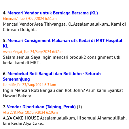
4.
Mencari Vendor untuk Berniaga Bersama (KL)
Elreinz37, Tue 8/Oct/2024 6:51am
Mencari Vendor Area Titiwangsa, KL Assalamualaikum.. Kami di
Crimson Delight..
5.
Mencari Consignment Makanan utk Kedai di MRT Hospital
KL
Asma Megat, Tue 24/Sep/2024 6:37am
Salam semua. Saya ingin mencari produk2 consignment utk
kedai kami di MRT..
6.
Membekal Roti Bangali dan Roti John - Seluruh
Semenanjung
Herblife, Fri 23/Aug/2024 6:31am
Ingin Mencari Roti Bangali dan Roti John? Aslm kami Syarikat
Hawari Bakery..
7.
Vendor Diperlukan (Taiping, Perak)
(1)
Alia 278, Mon 10/Jun/2024 6:19am
ALYA CAKE HOUSE Assalamualaikum, Hi semua! Alhamdulillah,
kini Kedai Alya Cake..