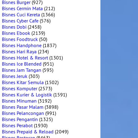
Bisnes Burger
(927)
Bisnes Cermin Mata
(212)
Bisnes Cuci Kereta
(1366)
Bisnes Cyber Cafe
(576)
Bisnes Dobi
(2458)
Bisnes Ebook
(2139)
Bisnes Foodtruck
(50)
Bisnes Handphone
(1837)
Bisnes Hari Raya
(234)
Bisnes Hotel & Resort
(1301)
Bisnes Ice Blended
(951)
Bisnes Jam Tangan
(595)
Bisnes Jeruk
(303)
Bisnes Kitar Semula
(1502)
Bisnes Komputer
(2573)
Bisnes Kurier & Logistik
(1591)
Bisnes Minuman
(3192)
Bisnes Pasar Malam
(3898)
Bisnes Pelancongan
(991)
Bisnes Pengantin
(1325)
Bisnes Perabot
(1930)
Bisnes Prepaid & Reload
(2049)
Bisnes Restoran
(8463)