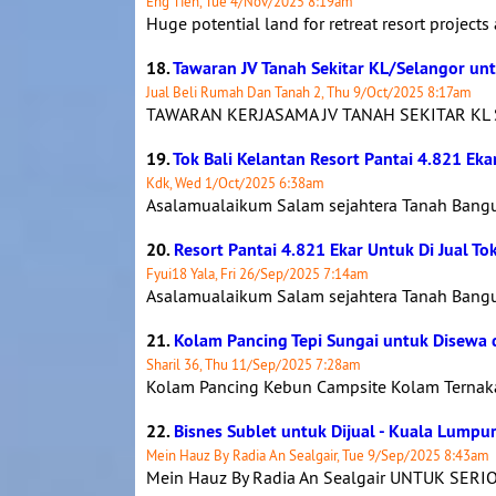
Eng Tien, Tue 4/Nov/2025 8:19am
Huge potential land for retreat resort projects
18.
Tawaran JV Tanah Sekitar KL/Selangor u
Jual Beli Rumah Dan Tanah 2, Thu 9/Oct/2025 8:17am
TAWARAN KERJASAMA JV TANAH SEKITAR KL SEL
19.
Tok Bali Kelantan Resort Pantai 4.821 Ekar
Kdk, Wed 1/Oct/2025 6:38am
Asalamualaikum Salam sejahtera Tanah Banguna
20.
Resort Pantai 4.821 Ekar Untuk Di Jual To
Fyui18 Yala, Fri 26/Sep/2025 7:14am
Asalamualaikum Salam sejahtera Tanah Banguna
21.
Kolam Pancing Tepi Sungai untuk Disewa 
Sharil 36, Thu 11/Sep/2025 7:28am
Kolam Pancing Kebun Campsite Kolam Ternaka
22.
Bisnes Sublet untuk Dijual - Kuala Lumpu
Mein Hauz By Radia An Sealgair, Tue 9/Sep/2025 8:43am
Mein Hauz By Radia An Sealgair UNTUK SERIO