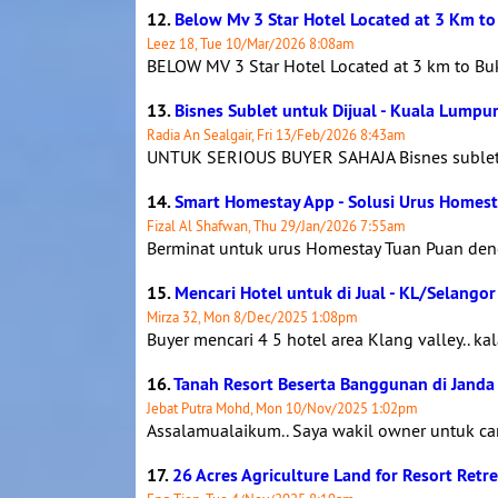
12.
Below Mv 3 Star Hotel Located at 3 Km to 
Leez 18, Tue 10/Mar/2026 8:08am
BELOW MV 3 Star Hotel Located at 3 km to Buki
13.
Bisnes Sublet untuk Dijual - Kuala Lumpu
Radia An Sealgair, Fri 13/Feb/2026 8:43am
UNTUK SERIOUS BUYER SAHAJA Bisnes sublet u
14.
Smart Homestay App - Solusi Urus Homest
Fizal Al Shafwan, Thu 29/Jan/2026 7:55am
Berminat untuk urus Homestay Tuan Puan denga
15.
Mencari Hotel untuk di Jual - KL/Selangor
Mirza 32, Mon 8/Dec/2025 1:08pm
Buyer mencari 4 5 hotel area Klang valley.. kal
16.
Tanah Resort Beserta Banggunan di Janda 
Jebat Putra Mohd, Mon 10/Nov/2025 1:02pm
Assalamualaikum.. Saya wakil owner untuk car
17.
26 Acres Agriculture Land for Resort Retr