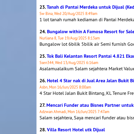
23.
Tanah di Pantai Merdeka untuk Dijual (Ke
Sw Bina, Wed 20/Aug/2025 8:49am
1 lot tanah rumah kediaman di Pantai Merdeka,
24.
Bungalow within A Famosa Resort for Sal
Nurliana 8, Tue 19/Aug/2025 8:13am
Bungalow lot 6bilik 5bilik air Semi furnish G
25.
Tok Bali Kelantan Resort Pantai 4.821 Eka
Ssen344, Wed 13/Aug/2025 6:16am
Asalamualaikum Salam sejahtera Market Value
26.
Hotel 4 Star nak di Jual Area Jalan Bukit
Asbn, Mon 16/Jun/2025 8:00am
4 Star Hotel Jalan Bukit Bintang, KL Tenure F
27.
Mencari Funder atau Bisnes Partner untuk
Adzwan Ahmadi, Mon 16/Jun/2025 7:47am
Salam sejahtera, Saya mencari funder atau bi
28.
Villa Resort Hotel utk Dijual