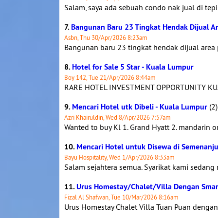
Salam, saya ada sebuah condo nak jual di tepi
7.
Bangunan Baru 23 Tingkat Hendak Dijual A
Asbn, Thu 30/Apr/2026 8:23am
Bangunan baru 23 tingkat hendak dijual area
8.
Hotel for Sale 5 Star - Kuala Lumpur
Boy 142, Tue 21/Apr/2026 8:44am
RARE HOTEL INVESTMENT OPPORTUNITY KUALA 
9.
Mencari Hotel utk Dibeli - Kuala Lumpur
(2)
Azri Khairuldin, Wed 8/Apr/2026 7:57am
Wanted to buy Kl 1. Grand Hyatt 2. mandarin orie
10.
Mencari Hotel untuk Disewa di Semenanj
Bayu Hospitality, Wed 1/Apr/2026 8:33am
Salam sejahtera semua. Syarikat kami sedang 
11.
Urus Homestay/Chalet/Villa Dengan Sma
Fizal Al Shafwan, Tue 10/Mar/2026 8:16am
Urus Homestay Chalet Villa Tuan Puan denga