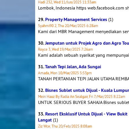
Hadi 232, Wed 11/Jun/2025 11:33am
Lombok, Indonesia https web.facebook.com sh
29.
Property Management Services
(1)
Syahmi90 2, Thu 20/Mar/2025 6:28am
Kami dari MBR Management menyediakan servi
30.
Jemputan untuk Projek Agro dan Agro Tou
Royce 3, Wed 19/Mar/2025 7:26am
Kami adalah sebuah syarikat yang mempunyai l
31.
Tanah Tepi Jalan, Ada Sungai
Amada, Mon 10/Mar/2025 5:53pm
TANAH PERTANIAN TEPI JALAN UTAMA REMBAU, 
32.
Bisnes Sublet untuk Dijual - Kuala Lumpu
Mein Hauz By Radia An Sealgair, Fri 7/Mar/2025 8:22am
UNTUK SERIOUS BUYER SAHAJA Bisnes sublet u
33.
Resort Eksklusif Untuk Dijual - View Buk
Langat
(1)
Ziz Wce, Thu 20/Feb/2025 8:08am