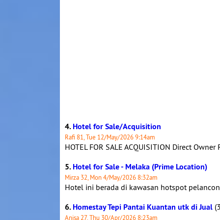
4.
Hotel for Sale/Acquisition
Rafi 81, Tue 12/May/2026 9:14am
HOTEL FOR SALE ACQUISITION Direct Owner Rep
5.
Hotel for Sale - Melaka (Prime Location)
Mirza 32, Mon 4/May/2026 8:32am
Hotel ini berada di kawasan hotspot pelancon
6.
Homestay Tepi Pantai Kuantan utk di Jual
(3
Anisa 27, Thu 30/Apr/2026 8:23am