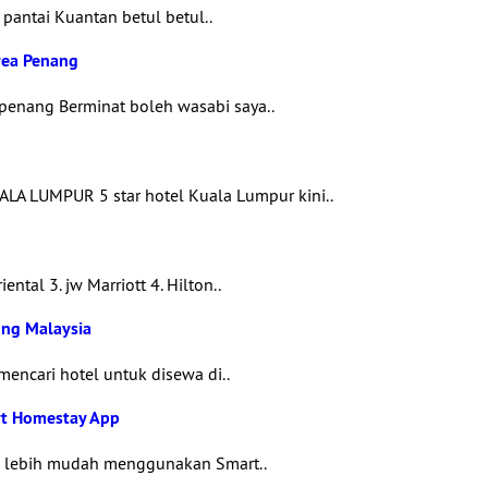
 pantai Kuantan betul betul..
rea Penang
 penang Berminat boleh wasabi saya..
LUMPUR 5 star hotel Kuala Lumpur kini..
ntal 3. jw Marriott 4. Hilton..
ung Malaysia
mencari hotel untuk disewa di..
rt Homestay App
n lebih mudah menggunakan Smart..