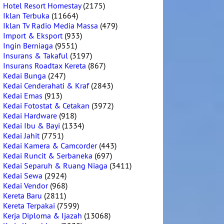
Hotel Resort Homestay
(2175)
Iklan Terbuka
(11664)
Iklan Tv Radio Media Massa
(479)
Import & Eksport
(933)
Ingin Berniaga
(9551)
Insurans & Takaful
(3197)
Insurans Roadtax Kereta
(867)
Kedai Bunga
(247)
Kedai Cenderahati & Kraf
(2843)
Kedai Emas
(913)
Kedai Fotostat & Cetakan
(3972)
Kedai Hardware
(918)
Kedai Ibu & Bayi
(1334)
Kedai Jahit
(7751)
Kedai Kamera & Camcorder
(443)
Kedai Runcit & Serbaneka
(697)
Kedai Separuh & Ruang Niaga
(3411)
Kedai Sewa
(2924)
Kedai Vendor
(968)
Kereta Baru
(2811)
Kereta Terpakai
(7599)
Kerja Diploma & Ijazah
(13068)