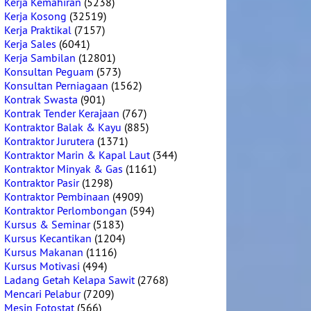
Kerja Kemahiran
(5238)
Kerja Kosong
(32519)
Kerja Praktikal
(7157)
Kerja Sales
(6041)
Kerja Sambilan
(12801)
Konsultan Peguam
(573)
Konsultan Perniagaan
(1562)
Kontrak Swasta
(901)
Kontrak Tender Kerajaan
(767)
Kontraktor Balak & Kayu
(885)
Kontraktor Jurutera
(1371)
Kontraktor Marin & Kapal Laut
(344)
Kontraktor Minyak & Gas
(1161)
Kontraktor Pasir
(1298)
Kontraktor Pembinaan
(4909)
Kontraktor Perlombongan
(594)
Kursus & Seminar
(5183)
Kursus Kecantikan
(1204)
Kursus Makanan
(1116)
Kursus Motivasi
(494)
Ladang Getah Kelapa Sawit
(2768)
Mencari Pelabur
(7209)
Mesin Fotostat
(566)