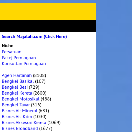
Search Majalah.com (Click Here)
Niche
Persatuan
Pakej Perniagaan
Konsultan Perniagaan
Agen Hartanah
(8108)
Bengkel Basikal
(107)
Bengkel Besi
(729)
Bengkel Kereta
(2600)
Bengkel Motosikal
(488)
Bengkel Tayar
(316)
Bisnes Air Mineral
(681)
Bisnes Ais Krim
(1030)
Bisnes Aksesori Kereta
(1069)
Bisnes Broadband
(1677)