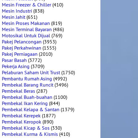
Mesin Freezer & Chiller
(410)
Mesin Industri
(838)
Mesin Jahit
(651)
Mesin Proses Makanan
(819)
Mesin Terminal Bayaran
(486)
Motosikal Untuk Dijual
(769)
Pakej Pelancongan
(3953)
Pakej Perkahwinan
(1555)
Pakej Perniagaan
(2010)
Pasar Basah
(3772)
Pekerja Asing
(3709)
Pelaburan Saham Unit Trust
(1750)
Pembantu Rumah Asing
(4992)
Pembekal Barang Runcit
(3496)
Pembekal Beras
(287)
Pembekal Buah-buahan
(1100)
Pembekal Ikan Kering
(844)
Pembekal Kelapa & Santan
(1379)
Pembekal Kerepek
(1877)
Pembekal Keropok
(890)
Pembekal Kicap & Sos
(330)
Pembekal Kurma & Kismis
(410)