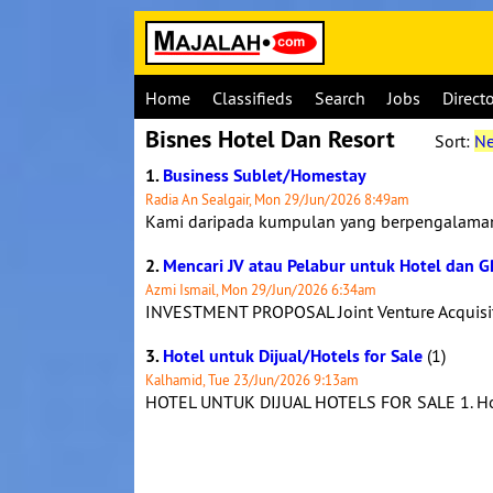
Home
Classifieds
Search
Jobs
Direct
Bisnes Hotel Dan Resort
Sort:
Ne
1.
Business Sublet/Homestay
Radia An Sealgair, Mon 29/Jun/2026 8:49am
Kami daripada kumpulan yang berpengalaman 
2.
Mencari JV atau Pelabur untuk Hotel dan G
Azmi Ismail, Mon 29/Jun/2026 6:34am
INVESTMENT PROPOSAL Joint Venture Acquisitio
3.
Hotel untuk Dijual/Hotels for Sale
(1)
Kalhamid, Tue 23/Jun/2026 9:13am
HOTEL UNTUK DIJUAL HOTELS FOR SALE 1. Hote