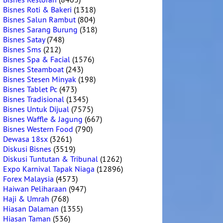
Bisnes Roti & Bakeri
(1318)
Bisnes Salun Rambut
(804)
Bisnes Sarang Burung
(318)
Bisnes Satay
(748)
Bisnes Sms
(212)
Bisnes Spa & Facial
(1576)
Bisnes Steamboat
(243)
Bisnes Stesen Minyak
(198)
Bisnes Tablet Pc
(473)
Bisnes Tradisional
(1345)
Bisnes Untuk Dijual
(7575)
Bisnes Waffle & Jagung
(667)
Bisnes Western Food
(790)
Dewasa 18sx
(3261)
Diskusi Bisnes
(3519)
Diskusi Tuntutan & Tribunal
(1262)
Expo Karnival Tapak Niaga
(12896)
Forex Malaysia
(4573)
Haiwan Peliharaan
(947)
Haji & Umrah
(768)
Hiasan Dalaman
(1355)
Hiasan Taman
(536)