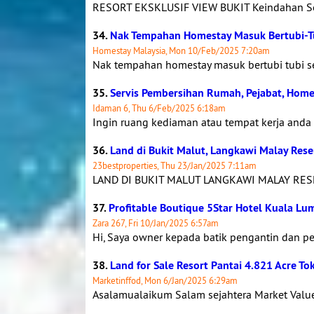
RESORT EKSKLUSIF VIEW BUKIT Keindahan Sem
34.
Nak Tempahan Homestay Masuk Bertubi-Tu
Homestay Malaysia, Mon 10/Feb/2025 7:20am
Nak tempahan homestay masuk bertubi tubi set
35.
Servis Pembersihan Rumah, Pejabat, Home
Idaman 6, Thu 6/Feb/2025 6:18am
Ingin ruang kediaman atau tempat kerja anda ke
36.
Land di Bukit Malut, Langkawi Malay Rese
23bestproperties, Thu 23/Jan/2025 7:11am
LAND DI BUKIT MALUT LANGKAWI MALAY RESE
37.
Profitable Boutique 5Star Hotel Kuala L
Zara 267, Fri 10/Jan/2025 6:57am
Hi, Saya owner kepada batik pengantin dan pe
38.
Land for Sale Resort Pantai 4.821 Acre To
Marketinffod, Mon 6/Jan/2025 6:29am
Asalamualaikum Salam sejahtera Market Value