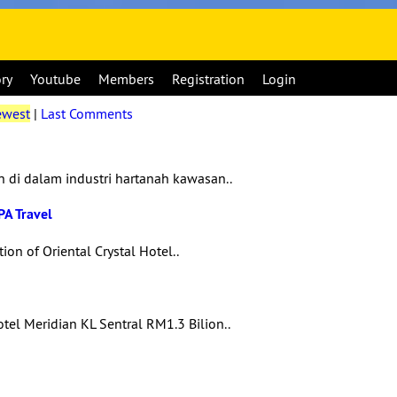
ory
Youtube
Members
Registration
Login
west
|
Last Comments
di dalam industri hartanah kawasan..
PA Travel
n of Oriental Crystal Hotel..
l Meridian KL Sentral RM1.3 Bilion..