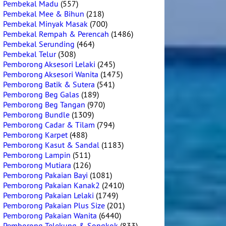
Pembekal Madu
(557)
Pembekal Mee & Bihun
(218)
Pembekal Minyak Masak
(700)
Pembekal Rempah & Perencah
(1486)
Pembekal Serunding
(464)
Pembekal Telur
(308)
Pemborong Aksesori Lelaki
(245)
Pemborong Aksesori Wanita
(1475)
Pemborong Batik & Sutera
(541)
Pemborong Beg Galas
(189)
Pemborong Beg Tangan
(970)
Pemborong Bundle
(1309)
Pemborong Cadar & Tilam
(794)
Pemborong Karpet
(488)
Pemborong Kasut & Sandal
(1183)
Pemborong Lampin
(511)
Pemborong Mutiara
(126)
Pemborong Pakaian Bayi
(1081)
Pemborong Pakaian Kanak2
(2410)
Pemborong Pakaian Lelaki
(1749)
Pemborong Pakaian Plus Size
(201)
Pemborong Pakaian Wanita
(6440)
Pemborong Telekung & Songkok
(833)