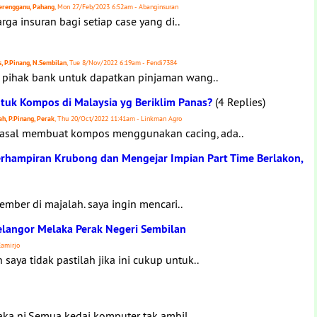
 Terengganu, Pahang
, Mon 27/Feb/2023 6:52am - Abanginsuran
ga insuran bagi setiap case yang di..
s, P.Pinang, N.Sembilan
, Tue 8/Nov/2022 6:19am - Fendi7384
e pihak bank untuk dapatkan pinjaman wang..
ntuk Kompos di Malaysia yg Beriklim Panas?
(4 Replies)
ah, P.Pinang, Perak
, Thu 20/Oct/2022 11:41am - Linkman Agro
asal membuat kompos menggunakan cacing, ada..
erhampiran Krubong dan Mengejar Impian Part Time Berlakon,
mber di majalah. saya ingin mencari..
Selangor Melaka Perak Negeri Sembilan
Eamirjo
ya tidak pastilah jika ini cukup untuk..
aka ni.Semua kedai komputer tak ambil..