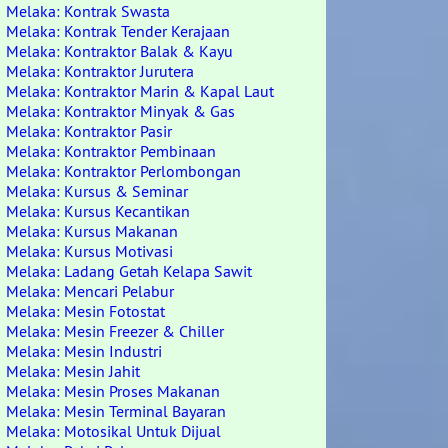
Melaka: Kontrak Swasta
Melaka: Kontrak Tender Kerajaan
Melaka: Kontraktor Balak & Kayu
Melaka: Kontraktor Jurutera
Melaka: Kontraktor Marin & Kapal Laut
Melaka: Kontraktor Minyak & Gas
Melaka: Kontraktor Pasir
Melaka: Kontraktor Pembinaan
Melaka: Kontraktor Perlombongan
Melaka: Kursus & Seminar
Melaka: Kursus Kecantikan
Melaka: Kursus Makanan
Melaka: Kursus Motivasi
Melaka: Ladang Getah Kelapa Sawit
Melaka: Mencari Pelabur
Melaka: Mesin Fotostat
Melaka: Mesin Freezer & Chiller
Melaka: Mesin Industri
Melaka: Mesin Jahit
Melaka: Mesin Proses Makanan
Melaka: Mesin Terminal Bayaran
Melaka: Motosikal Untuk Dijual