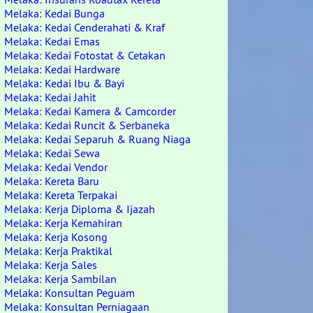
Melaka: Kedai Bunga
Melaka: Kedai Cenderahati & Kraf
Melaka: Kedai Emas
Melaka: Kedai Fotostat & Cetakan
Melaka: Kedai Hardware
Melaka: Kedai Ibu & Bayi
Melaka: Kedai Jahit
Melaka: Kedai Kamera & Camcorder
Melaka: Kedai Runcit & Serbaneka
Melaka: Kedai Separuh & Ruang Niaga
Melaka: Kedai Sewa
Melaka: Kedai Vendor
Melaka: Kereta Baru
Melaka: Kereta Terpakai
Melaka: Kerja Diploma & Ijazah
Melaka: Kerja Kemahiran
Melaka: Kerja Kosong
Melaka: Kerja Praktikal
Melaka: Kerja Sales
Melaka: Kerja Sambilan
Melaka: Konsultan Peguam
Melaka: Konsultan Perniagaan