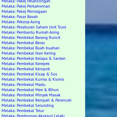
Melaka: Pakej Pelancongan
Melaka: Pakej Perkahwinan
Melaka: Pakej Perniagaan
Melaka: Pasar Basah
Melaka: Pekerja Asing
Melaka: Pelaburan Saham Unit Trust
Melaka: Pembantu Rumah Asing
Melaka: Pembekal Barang Runcit
Melaka: Pembekal Beras
Melaka: Pembekal Buah-buahan
Melaka: Pembekal Ikan Kering
Melaka: Pembekal Kelapa & Santan
Melaka: Pembekal Kerepek
Melaka: Pembekal Keropok
Melaka: Pembekal Kicap & Sos
Melaka: Pembekal Kurma & Kismis
Melaka: Pembekal Madu
Melaka: Pembekal Mee & Bihun
Melaka: Pembekal Minyak Masak
Melaka: Pembekal Rempah & Perencah
Melaka: Pembekal Serunding
Melaka: Pembekal Telur
Melaka: Pemborong Aksesori Lelaki