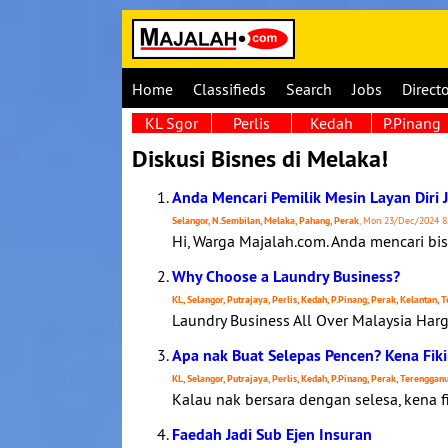
Home
Classifieds
Search
Jobs
Direct
KL Sgor
Perlis
Kedah
P.Pinang
Diskusi Bisnes di Melaka!
Anda Mencari Pemilik Mesin Layan Diri
Selangor, N.Sembilan, Melaka, Pahang, Perak
, Mon 23/Dec/2024 8
Hi, Warga Majalah.com. Anda mencari bi
Why Choose a Laundry Business?
KL, Selangor, Putrajaya, Perlis, Kedah, P.Pinang, Perak, Kelantan,
Laundry Business All Over Malaysia Har
Apa nak Buat Selepas Pencen? Kena Fik
KL, Selangor, Putrajaya, Perlis, Kedah, P.Pinang, Perak, Terenggan
Kalau nak bersara dengan selesa, kena f
Faedah Jadi Sub Ejen Insuran