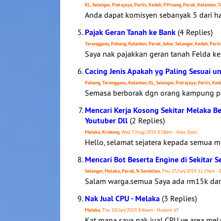
KL, Selangor, Putrajaya, Perlis, Kedah, P.Pinang, Perak, Kelantan,
Anda dapat komisyen sebanyak 5 dari har
Pajak Geran Tanah ke Bank
(4 Replies)
Terengganu, Pahang, Kelantan, Perak, Johor, Selangor, Kedah, Perli
Saya nak pajakkan geran tanah Felda k
Cacing Jenis Apakah yg Paling Sesuai u
Pahang, Terengganu, Kelantan, KL, Selangor, Putrajaya, Perlis, Ked
Semasa berborak dgn orang kampung p
Mencari Kerja Kosong Sekitar Melaka B
Youtuber Dll
(2 Replies)
Melaka, Krubong
, Wed 7/Aug/2019 8:18am - Alex Soon
Hello, selamat sejatera kepada semua me
Mencari Bot Beserta Engine di Sekitar 
Selangor, Melaka, Perak, N.Sembilan
, Thu 27/Jun/2019 11:19am - 
Salam warga.semua Saya ada rm15k dan sa
Nak Jual CPU - Melaka
(3 Replies)
Melaka
, Thu 10/Jan/2019 8:46am - Nuraini 67
Kat mana saya nak jual CPU ye area mel