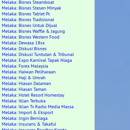
Melaka: Bisnes Steamboat
Melaka: Bisnes Stesen Minyak
Melaka: Bisnes Tablet Pc
Melaka: Bisnes Tradisional
Melaka: Bisnes Untuk Dijual
Melaka: Bisnes Waffle & Jagung
Melaka: Bisnes Western Food
Melaka: Dewasa 18sx
Melaka: Diskusi Bisnes
Melaka: Diskusi Tuntutan & Tribunal
Melaka: Expo Karnival Tapak Niaga
Melaka: Forex Malaysia
Melaka: Haiwan Peliharaan
Melaka: Haji & Umrah
Melaka: Hiasan Dalaman
Melaka: Hiasan Taman
Melaka: Hotel Resort Homestay
Melaka: Iklan Terbuka
Melaka: Iklan Tv Radio Media Massa
Melaka: Import & Eksport
Melaka: Ingin Berniaga
Melaka: Insurans & Takaful
Melaka: Insurans Roadtax Kereta