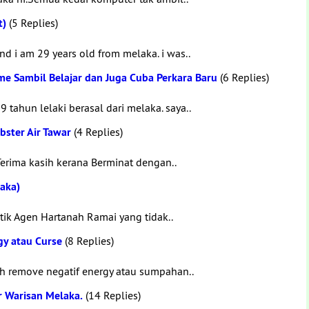
t)
(5 Replies)
d i am 29 years old from melaka. i was..
ime Sambil Belajar dan Juga Cuba Perkara Baru
(6 Replies)
 tahun lelaki berasal dari melaka. saya..
ster Air Tawar
(4 Replies)
erima kasih kerana Berminat dengan..
aka)
ik Agen Hartanah Ramai yang tidak..
gy atau Curse
(8 Replies)
h remove negatif energy atau sumpahan..
r Warisan Melaka.
(14 Replies)