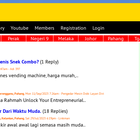
ory
Youtube
Members
Registration
Login
Perak
Negeri 9
Melaka
Johor
Pahang
Tg
 Jenis Snek Combo?
(1 Reply)
:47am - Adi 397
snes vending machine, harga murah,..
 Terengganu, Pahang
, Mon 11/Sep/2023 7:26am - Pengedar Mesin Dobi Layan Diri
ga Rahmah Unlock Your Entrepreneurial..
ir Dari Waktu Muda.
(18 Replies)
u, Kelantan, Pahang
, Sat 29/Jul/2023 6:19pm - Linkman
ikir awal awal lagi semasa masih muda..