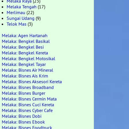
Melaka Raya
(23)
Melaka Tengah
(17)
Merlimau
(22)
Sungai Udang
(9)
Telok Mas
(3)
Melaka: Agen Hartanah
Melaka: Bengkel Basikal
Melaka: Bengkel Besi
Melaka: Bengkel Kereta
Melaka: Bengkel Motosikal
Melaka: Bengkel Tayar
Melaka: Bisnes Air Mineral
Melaka: Bisnes Ais Krim
Melaka: Bisnes Aksesori Kereta
Melaka: Bisnes Broadband
Melaka: Bisnes Burger
Melaka: Bisnes Cermin Mata
Melaka: Bisnes Cuci Kereta
Melaka: Bisnes Cyber Cafe
Melaka: Bisnes Dobi
Melaka: Bisnes Ebook
Melaka: Bisnes Foodtruck