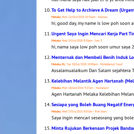
To Get Help to Archieve A Dream (Urgen
Melaka
, Mon 22/Oct/2018 10:31am - Alexlau
hi, good day, my name is low poh soon an
Urgent Saya Ingin Mencari Kerja Part T
Melaka
, Wed 3/Oct/2018 8:50am - Low 3
hi, nama saya low poh soon umur saya 29
Menternak dan Membeli Benih Induk Lob
Melaka, KL
, Tue 10/Jul/2018 10:00am - Mohddanial Yusof
Assalamualaikum Dan Salam sejahtera T
Kelebihan Melantik Agen Hartanah (Mel
Melaka
, Mon 18/Jan/2016 9:27am - Haziqnasir
Agen Hartanah Melaka Kelebihan Melant
Sesiapa yang Boleh Buang Negatif Ener
Melaka
, Wed 7/Oct/2015 8:07am - Poh Soon
Saya ingin mencari seseorang yang bole
Minta Rujukan Berkenaan Projek Banda