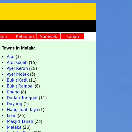
anu
Kelantan
Sarawak
Sabah
Towns in Melaka
Alai
(3)
Alor Gajah
(15)
Ayer Keroh
(28)
Ayer Molek
(3)
Bukit Katil
(11)
Bukit Rambai
(8)
Cheng
(8)
Durian Tunggal
(11)
Duyong
(1)
Hang Tuah Jaya
(1)
Jasin
(25)
Masjid Tanah
(23)
Melaka
(26)