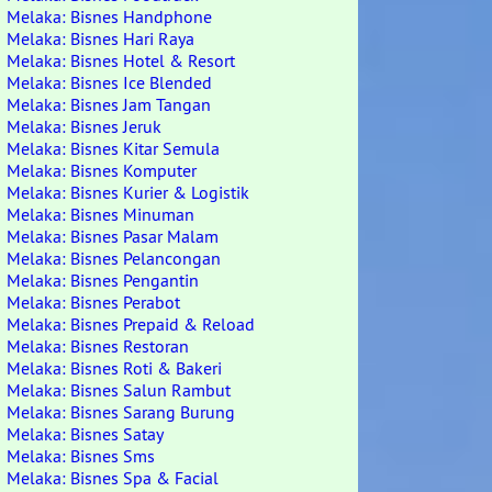
Melaka: Bisnes Handphone
Melaka: Bisnes Hari Raya
Melaka: Bisnes Hotel & Resort
Melaka: Bisnes Ice Blended
Melaka: Bisnes Jam Tangan
Melaka: Bisnes Jeruk
Melaka: Bisnes Kitar Semula
Melaka: Bisnes Komputer
Melaka: Bisnes Kurier & Logistik
Melaka: Bisnes Minuman
Melaka: Bisnes Pasar Malam
Melaka: Bisnes Pelancongan
Melaka: Bisnes Pengantin
Melaka: Bisnes Perabot
Melaka: Bisnes Prepaid & Reload
Melaka: Bisnes Restoran
Melaka: Bisnes Roti & Bakeri
Melaka: Bisnes Salun Rambut
Melaka: Bisnes Sarang Burung
Melaka: Bisnes Satay
Melaka: Bisnes Sms
Melaka: Bisnes Spa & Facial