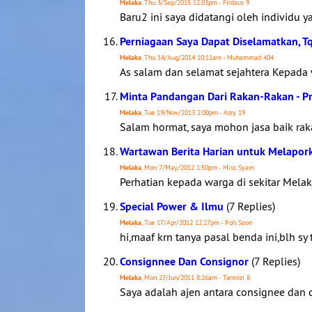
Melaka
, Thu 3/Sep/2015 12:03pm - Firdaus 9
Baru2 ini saya didatangi oleh individu 
Perniagaan Saya Dapat Diselamatkan, T
Melaka
, Thu 14/Aug/2014 10:11am - Muhammad 404
As salam dan selamat sejahtera Kepada 
Minta Pandangan Dari Rakan-Rakan - Pr
Melaka
, Tue 19/Nov/2013 2:00pm - Azry 19
Salam hormat, saya mohon jasa baik ra
Wartawan Berita Harian untuk Melapork
Melaka
, Mon 7/May/2012 1:50pm - Miss Syam
Perhatian kepada warga di sekitar Mela
Special Power & Ilmu
(7 Replies)
Melaka
, Tue 17/Apr/2012 12:27pm - Poh Soon
hi,maaf krn tanya pasal benda ini,blh sy
Consignnee Dan Consignor
(7 Replies)
Melaka
, Mon 27/Jun/2011 8:26am - Tarmizi 8
Saya adalah ajen antara consignee dan 