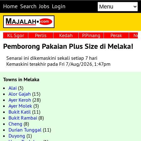
Home
Search
Jobs
Login
KL Sgor
Perlis
Kedah
P.Pinang
Perak
Neg
Pemborong Pakaian Plus Size di Melaka!
Senarai ini dikemaskini sekali setiap 7 hari
Kemaskini terakhir pada Fri 7/Aug/2026, 1:47pm
Towns in Melaka
Alai
(3)
Alor Gajah
(15)
Ayer Keroh
(28)
Ayer Molek
(3)
Bukit Katil
(11)
Bukit Rambai
(8)
Cheng
(8)
Durian Tunggal
(11)
Duyong
(1)