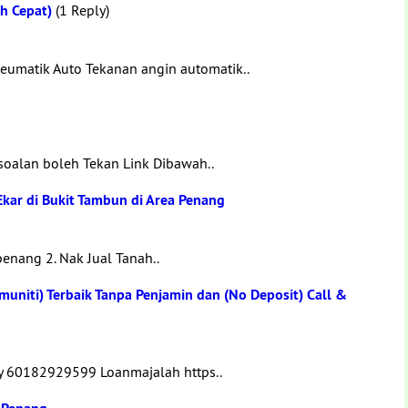
h Cepat)
(1 Reply)
eumatik Auto Tekanan angin automatik..
soalan boleh Tekan Link Dibawah..
kar di Bukit Tambun di Area Penang
penang 2. Nak Jual Tanah..
muniti) Terbaik Tanpa Penjamin dan (No Deposit) Call &
y 60182929599 Loanmajalah https..