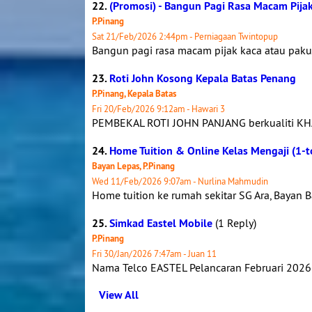
22.
(Promosi) - Bangun Pagi Rasa Macam Pija
P.Pinang
Sat 21/Feb/2026 2:44pm - Perniagaan Twintopup
Bangun pagi rasa macam pijak kaca atau paku? I
23.
Roti John Kosong Kepala Batas Penang
P.Pinang, Kepala Batas
Fri 20/Feb/2026 9:12am - Hawari 3
PEMBEKAL ROTI JOHN PANJANG berkualiti K
24.
Home Tuition & Online Kelas Mengaji (1-t
Bayan Lepas, P.Pinang
Wed 11/Feb/2026 9:07am - Nurlina Mahmudin
Home tuition ke rumah sekitar SG Ara, Bayan B
25.
Simkad Eastel Mobile
(1 Reply)
P.Pinang
Fri 30/Jan/2026 7:47am - Juan 11
Nama Telco EASTEL Pelancaran Februari 2026 
View All