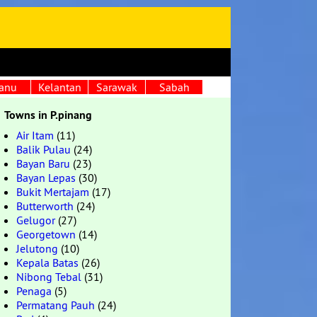
anu
Kelantan
Sarawak
Sabah
Towns in P.pinang
Air Itam
(11)
Balik Pulau
(24)
Bayan Baru
(23)
Bayan Lepas
(30)
Bukit Mertajam
(17)
Butterworth
(24)
Gelugor
(27)
Georgetown
(14)
Jelutong
(10)
Kepala Batas
(26)
Nibong Tebal
(31)
Penaga
(5)
Permatang Pauh
(24)