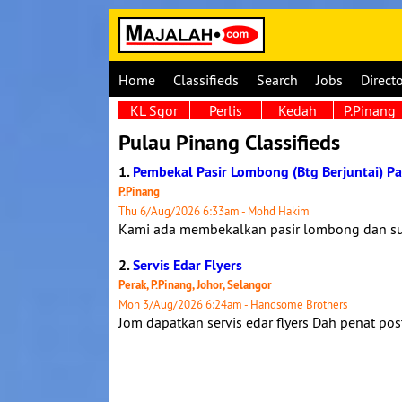
Home
Classifieds
Search
Jobs
Direct
KL Sgor
Perlis
Kedah
P.Pinang
Pulau Pinang Classifieds
1.
Pembekal Pasir Lombong (Btg Berjuntai) Pa
P.Pinang
Thu 6/Aug/2026 6:33am - Mohd Hakim
Kami ada membekalkan pasir lombong dan su
2.
Servis Edar Flyers
Perak, P.Pinang, Johor, Selangor
Mon 3/Aug/2026 6:24am - Handsome Brothers
Jom dapatkan servis edar flyers Dah penat post