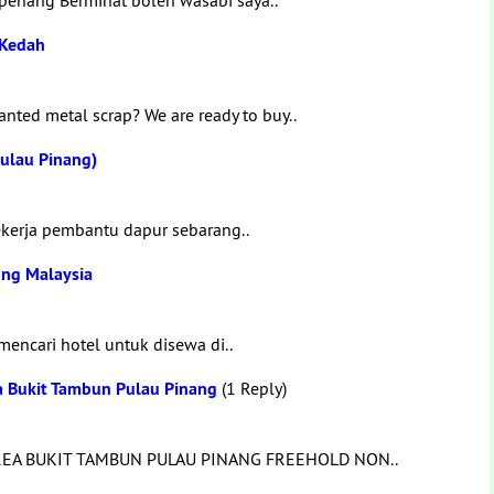
 penang Berminat boleh wasabi saya..
/Kedah
ed metal scrap? We are ready to buy..
Pulau Pinang)
kerja pembantu dapur sebarang..
ung Malaysia
mencari hotel untuk disewa di..
a Bukit Tambun Pulau Pinang
(1 Reply)
EA BUKIT TAMBUN PULAU PINANG FREEHOLD NON..