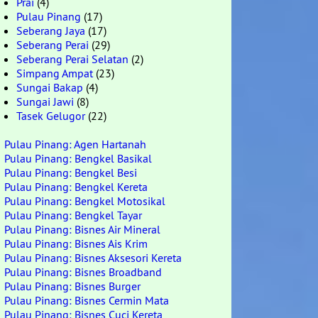
Prai
(4)
Pulau Pinang
(17)
Seberang Jaya
(17)
Seberang Perai
(29)
Seberang Perai Selatan
(2)
Simpang Ampat
(23)
Sungai Bakap
(4)
Sungai Jawi
(8)
Tasek Gelugor
(22)
Pulau Pinang: Agen Hartanah
Pulau Pinang: Bengkel Basikal
Pulau Pinang: Bengkel Besi
Pulau Pinang: Bengkel Kereta
Pulau Pinang: Bengkel Motosikal
Pulau Pinang: Bengkel Tayar
Pulau Pinang: Bisnes Air Mineral
Pulau Pinang: Bisnes Ais Krim
Pulau Pinang: Bisnes Aksesori Kereta
Pulau Pinang: Bisnes Broadband
Pulau Pinang: Bisnes Burger
Pulau Pinang: Bisnes Cermin Mata
Pulau Pinang: Bisnes Cuci Kereta