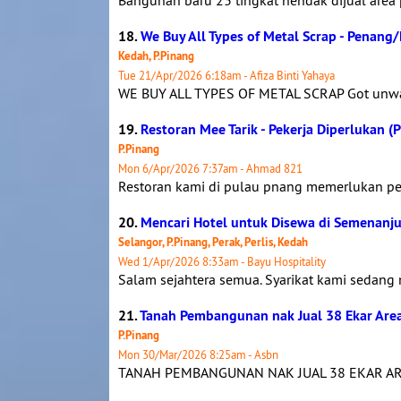
Bangunan baru 23 tingkat hendak dijual area
18.
We Buy All Types of Metal Scrap - Penang
Kedah, P.Pinang
Tue 21/Apr/2026 6:18am - Afiza Binti Yahaya
WE BUY ALL TYPES OF METAL SCRAP Got unwant
19.
Restoran Mee Tarik - Pekerja Diperlukan (
P.Pinang
Mon 6/Apr/2026 7:37am - Ahmad 821
Restoran kami di pulau pnang memerlukan pe
20.
Mencari Hotel untuk Disewa di Semenanj
Selangor, P.Pinang, Perak, Perlis, Kedah
Wed 1/Apr/2026 8:33am - Bayu Hospitality
Salam sejahtera semua. Syarikat kami sedang 
21.
Tanah Pembangunan nak Jual 38 Ekar Are
P.Pinang
Mon 30/Mar/2026 8:25am - Asbn
TANAH PEMBANGUNAN NAK JUAL 38 EKAR AR