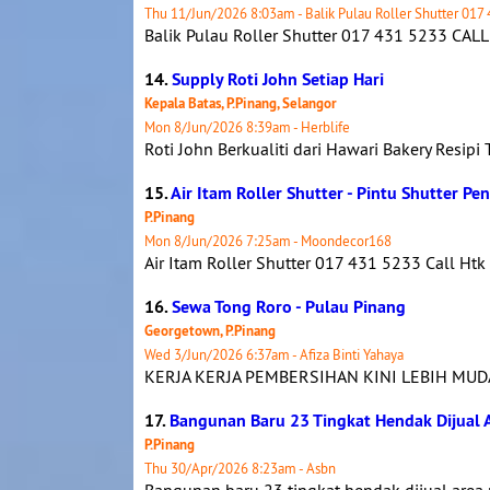
Thu 11/Jun/2026 8:03am - Balik Pulau Roller Shutter 017 
Balik Pulau Roller Shutter 017 431 5233 CALL
14.
Supply Roti John Setiap Hari
Kepala Batas, P.Pinang, Selangor
Mon 8/Jun/2026 8:39am - Herblife
Roti John Berkualiti dari Hawari Bakery Resipi
15.
Air Itam Roller Shutter - Pintu Shutter Pe
P.Pinang
Mon 8/Jun/2026 7:25am - Moondecor168
Air Itam Roller Shutter 017 431 5233 Call Htk 
16.
Sewa Tong Roro - Pulau Pinang
Georgetown, P.Pinang
Wed 3/Jun/2026 6:37am - Afiza Binti Yahaya
KERJA KERJA PEMBERSIHAN KINI LEBIH MUDA
17.
Bangunan Baru 23 Tingkat Hendak Dijual 
P.Pinang
Thu 30/Apr/2026 8:23am - Asbn