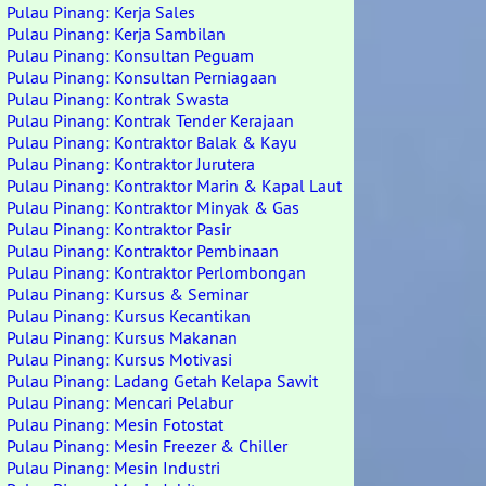
Pulau Pinang: Kerja Sales
Pulau Pinang: Kerja Sambilan
Pulau Pinang: Konsultan Peguam
Pulau Pinang: Konsultan Perniagaan
Pulau Pinang: Kontrak Swasta
Pulau Pinang: Kontrak Tender Kerajaan
Pulau Pinang: Kontraktor Balak & Kayu
Pulau Pinang: Kontraktor Jurutera
Pulau Pinang: Kontraktor Marin & Kapal Laut
Pulau Pinang: Kontraktor Minyak & Gas
Pulau Pinang: Kontraktor Pasir
Pulau Pinang: Kontraktor Pembinaan
Pulau Pinang: Kontraktor Perlombongan
Pulau Pinang: Kursus & Seminar
Pulau Pinang: Kursus Kecantikan
Pulau Pinang: Kursus Makanan
Pulau Pinang: Kursus Motivasi
Pulau Pinang: Ladang Getah Kelapa Sawit
Pulau Pinang: Mencari Pelabur
Pulau Pinang: Mesin Fotostat
Pulau Pinang: Mesin Freezer & Chiller
Pulau Pinang: Mesin Industri