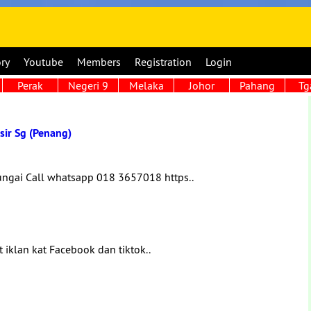
ory
Youtube
Members
Registration
Login
Perak
Negeri 9
Melaka
Johor
Pahang
Tg
sir Sg (Penang)
ngai Call whatsapp 018 3657018 https..
 iklan kat Facebook dan tiktok..