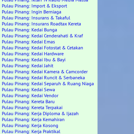
Pulau Pinang: Import & Eksport
Pulau Pinang: Ingin Berniaga
Pulau Pinang: Insurans & Takaful
Pulau Pinang: Insurans Roadtax Kereta
Pulau Pinang: Kedai Bunga
Pulau Pinang: Kedai Cenderahati & Kraf
Pulau Pinang: Kedai Emas
Pulau Pinang: Kedai Fotostat & Cetakan
Pulau Pinang: Kedai Hardware
Pulau Pinang: Kedai Ibu & Bayi
Pulau Pinang: Kedai Jahit
Pulau Pinang: Kedai Kamera & Camcorder
Pulau Pinang: Kedai Runcit & Serbaneka
Pulau Pinang: Kedai Separuh & Ruang Niaga
Pulau Pinang: Kedai Sewa
Pulau Pinang: Kedai Vendor
Pulau Pinang: Kereta Baru
Pulau Pinang: Kereta Terpakai
Pulau Pinang: Kerja Diploma & Ijazah
Pulau Pinang: Kerja Kemahiran
Pulau Pinang: Kerja Kosong
Pulau Pinang: Kerja Praktikal