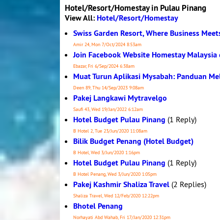
Hotel/Resort/Homestay in Pulau Pinang
View All:
Hotel/Resort/Homestay
Swiss Garden Resort, Where Business Meet
Amir 24, Mon 7/Oct/2024 8:53am
Join Facebook Website Homestay Malaysia
Ebazar, Fri 6/Sep/2024 6:38am
Muat Turun Aplikasi Mysabah: Panduan Me
Deen 89, Thu 14/Sep/2023 9:08am
Pakej Langkawi Mytravelgo
Saufi 43, Wed 19/Jan/2022 6:12am
Hotel Budget Pulau Pinang
(1 Reply)
B Hotel 2, Tue 23/Jun/2020 11:08am
Bilik Budget Penang (Hotel Budget)
B Hotel, Wed 3/Jun/2020 1:16pm
Hotel Budget Pulau Pinang
(1 Reply)
B Hotel Penang, Wed 3/Jun/2020 1:05pm
Pakej Kashmir Shaliza Travel
(2 Replies)
Shaliza Travel, Wed 12/Feb/2020 12:22pm
Bhotel Penang
Norhayati Abd Wahab, Fri 17/Jan/2020 12:31pm