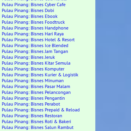
Pulau Pinang: Bisnes Cyber Cafe
Pulau Pinang: Bisnes Dobi
Pulau Pinang: Bisnes Ebook
Pulau Pinang: Bisnes Foodtruck
Pulau Pinang: Bisnes Handphone
Pulau Pinang: Bisnes Hari Raya
Pulau Pinang: Bisnes Hotel & Resort
Pulau Pinang: Bisnes Ice Blended
Pulau Pinang: Bisnes Jam Tangan
Pulau Pinang: Bisnes Jeruk
Pulau Pinang: Bisnes Kitar Semula
Pulau Pinang: Bisnes Komputer
Pulau Pinang: Bisnes Kurier & Logistik
Pulau Pinang: Bisnes Minuman
Pulau Pinang: Bisnes Pasar Malam
Pulau Pinang: Bisnes Pelancongan
Pulau Pinang: Bisnes Pengantin
Pulau Pinang: Bisnes Perabot
Pulau Pinang: Bisnes Prepaid & Reload
Pulau Pinang: Bisnes Restoran
Pulau Pinang: Bisnes Roti & Bakeri
Pulau Pinang: Bisnes Salun Rambut