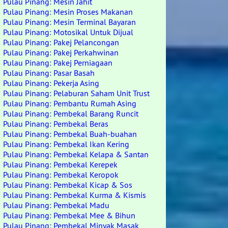
Pulau Pinang: Mesin Jahit
Pulau Pinang: Mesin Proses Makanan
Pulau Pinang: Mesin Terminal Bayaran
Pulau Pinang: Motosikal Untuk Dijual
Pulau Pinang: Pakej Pelancongan
Pulau Pinang: Pakej Perkahwinan
Pulau Pinang: Pakej Perniagaan
Pulau Pinang: Pasar Basah
Pulau Pinang: Pekerja Asing
Pulau Pinang: Pelaburan Saham Unit Trust
Pulau Pinang: Pembantu Rumah Asing
Pulau Pinang: Pembekal Barang Runcit
Pulau Pinang: Pembekal Beras
Pulau Pinang: Pembekal Buah-buahan
Pulau Pinang: Pembekal Ikan Kering
Pulau Pinang: Pembekal Kelapa & Santan
Pulau Pinang: Pembekal Kerepek
Pulau Pinang: Pembekal Keropok
Pulau Pinang: Pembekal Kicap & Sos
Pulau Pinang: Pembekal Kurma & Kismis
Pulau Pinang: Pembekal Madu
Pulau Pinang: Pembekal Mee & Bihun
Pulau Pinang: Pembekal Minyak Masak