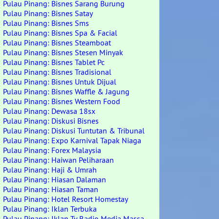
Pulau Pinang: Bisnes Sarang Burung
Pulau Pinang: Bisnes Satay
Pulau Pinang: Bisnes Sms
Pulau Pinang: Bisnes Spa & Facial
Pulau Pinang: Bisnes Steamboat
Pulau Pinang: Bisnes Stesen Minyak
Pulau Pinang: Bisnes Tablet Pc
Pulau Pinang: Bisnes Tradisional
Pulau Pinang: Bisnes Untuk Dijual
Pulau Pinang: Bisnes Waffle & Jagung
Pulau Pinang: Bisnes Western Food
Pulau Pinang: Dewasa 18sx
Pulau Pinang: Diskusi Bisnes
Pulau Pinang: Diskusi Tuntutan & Tribunal
Pulau Pinang: Expo Karnival Tapak Niaga
Pulau Pinang: Forex Malaysia
Pulau Pinang: Haiwan Peliharaan
Pulau Pinang: Haji & Umrah
Pulau Pinang: Hiasan Dalaman
Pulau Pinang: Hiasan Taman
Pulau Pinang: Hotel Resort Homestay
Pulau Pinang: Iklan Terbuka
Pulau Pinang: Iklan Tv Radio Media Massa