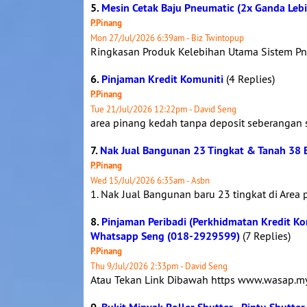
5.
Mesin Cetak Baju Pneumatic (2x Ganda Lebi
P.Pinang
Mon 27/Jul/2026 6:39am - Biz Twintopup
Ringkasan Produk Kelebihan Utama Sistem Pn
6.
Pinjaman Kredit Komuniti
(4 Replies)
P.Pinang
Tue 21/Jul/2026 12:22pm - David Seng
area pinang kedah tanpa deposit seberangan 
7.
Nak Jual Bangunan 23 Tingkat & Tanah 38 E
P.Pinang
Wed 15/Jul/2026 6:35am - Asbn
1. Nak Jual Bangunan baru 23 tingkat di Area 
8.
Pinjaman Peribadi (Perkhidmatan Kredit Ko
Whatsapp Seng (018-2929599)
(7 Replies)
P.Pinang
Thu 9/Jul/2026 2:33pm - David Seng
Atau Tekan Link Dibawah https www.wasap.m