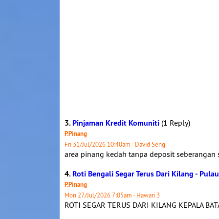
3.
Pinjaman Kredit Komuniti
(1 Reply)
P.Pinang
Fri 31/Jul/2026 10:40am - David Seng
area pinang kedah tanpa deposit seberangan 
4.
Roti Bengali Segar Terus Dari Kilang - Pula
P.Pinang
Mon 27/Jul/2026 7:05am - Hawari 3
ROTI SEGAR TERUS DARI KILANG KEPALA BAT