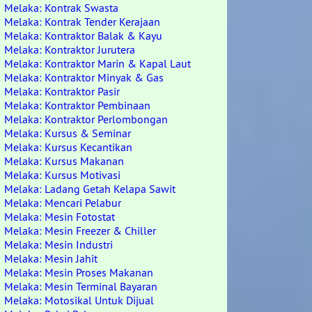
Melaka: Kontrak Swasta
Melaka: Kontrak Tender Kerajaan
Melaka: Kontraktor Balak & Kayu
Melaka: Kontraktor Jurutera
Melaka: Kontraktor Marin & Kapal Laut
Melaka: Kontraktor Minyak & Gas
Melaka: Kontraktor Pasir
Melaka: Kontraktor Pembinaan
Melaka: Kontraktor Perlombongan
Melaka: Kursus & Seminar
Melaka: Kursus Kecantikan
Melaka: Kursus Makanan
Melaka: Kursus Motivasi
Melaka: Ladang Getah Kelapa Sawit
Melaka: Mencari Pelabur
Melaka: Mesin Fotostat
Melaka: Mesin Freezer & Chiller
Melaka: Mesin Industri
Melaka: Mesin Jahit
Melaka: Mesin Proses Makanan
Melaka: Mesin Terminal Bayaran
Melaka: Motosikal Untuk Dijual