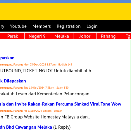
ory
Youtube
Members
Registration
Login
Perak
Negeri 9
Melaka
Johor
Pahang
Tg
epaskan
 Terengganu, Pahang
, Mon 23/Dec/2024 8:37am - Nadiah 145
UTBOUND, TICKETING IOT Untuk diambil alih..
k Dilepaskan
 Terengganu, Pahang
, Tue 15/Oct/2024 7:35am - Syam 530
katuh Lesen dari Kementerian Pelancongan..
sia dan Invite Rakan-Rakan Percuma Simkad Viral Tone Wow
 Terengganu, Pahang
, Fri 6/Sep/2024 6:38am - Ebazar
in FB Group Website Homestay Malaysia dan..
Sdn Bhd Cawangan Melaka
(1 Reply)