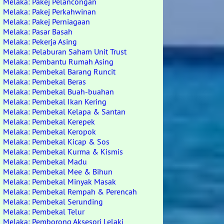
Melaka: Pakej Pelancongan
Melaka: Pakej Perkahwinan
Melaka: Pakej Perniagaan
Melaka: Pasar Basah
Melaka: Pekerja Asing
Melaka: Pelaburan Saham Unit Trust
Melaka: Pembantu Rumah Asing
Melaka: Pembekal Barang Runcit
Melaka: Pembekal Beras
Melaka: Pembekal Buah-buahan
Melaka: Pembekal Ikan Kering
Melaka: Pembekal Kelapa & Santan
Melaka: Pembekal Kerepek
Melaka: Pembekal Keropok
Melaka: Pembekal Kicap & Sos
Melaka: Pembekal Kurma & Kismis
Melaka: Pembekal Madu
Melaka: Pembekal Mee & Bihun
Melaka: Pembekal Minyak Masak
Melaka: Pembekal Rempah & Perencah
Melaka: Pembekal Serunding
Melaka: Pembekal Telur
Melaka: Pemborong Aksesori Lelaki