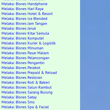
Melaka: Bisnes Handphone
Melaka: Bisnes Hari Raya
Melaka: Bisnes Hotel & Resort
Melaka: Bisnes Ice Blended
Melaka: Bisnes Jam Tangan
Melaka: Bisnes Jeruk
Melaka: Bisnes Kitar Semula
Melaka: Bisnes Komputer
Melaka: Bisnes Kurier & Logistik
Melaka: Bisnes Minuman
Melaka: Bisnes Pasar Malam
Melaka: Bisnes Pelancongan
Melaka: Bisnes Pengantin
Melaka: Bisnes Perabot
Melaka: Bisnes Prepaid & Reload
Melaka: Bisnes Restoran
Melaka: Bisnes Roti & Bakeri
Melaka: Bisnes Salun Rambut
Melaka: Bisnes Sarang Burung
Melaka: Bisnes Satay
Melaka: Bisnes Sms
Melaka: Bisnes Spa & Facial