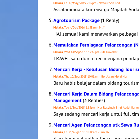
Melaka
, Fri 17/May/2019 2:49pm - Nattour Sdn Bhd
Assalammualaikum warga Majalah Anda 
Agrotourism Package
(1 Reply)
Melaka
, Tue 4/Oct/2016 11:55am - Mtff
HAI semua! kami menawarkan pelbagai akt
Memulakan Perniagaan Pelancongan (Ne
Melaka
, Wed 14/Sep/2016 12:16pm - Mr Traveller
TRAVEL satu dunia free menjana pendap
Mencari Kerja - Kelulusan Bidang Tour
Melaka
, Thu 10/Sep/2015 10:01am - Nor Azian Mohd Nor
Baru habis belajar dalam bidang tourism
Mencari Kerja Dalam Bidang Pelanconga
Management
(3 Replies)
Melaka
, Tue 1/Sep/2015 1:35pm - Nur Rasyiqah Binti Abdul Rah
Saya sedang mencari kerja untul full ti
Mencari Agen Pelancongan utk Sewa Ruan
Melaka
, Fri 21/Aug/2015 10:06am - Erin 16
Saya berminat untk offer sesama agen p