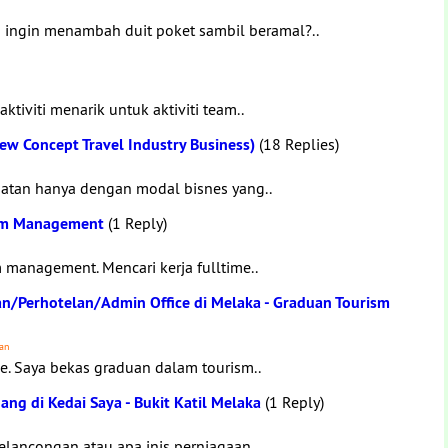
ingin menambah duit poket sambil beramal?..
iviti menarik untuk aktiviti team..
w Concept Travel Industry Business)
(18 Replies)
atan hanya dengan modal bisnes yang..
ism Management
(1 Reply)
 management. Mencari kerja fulltime..
n/Perhotelan/Admin Office di Melaka - Graduan Tourism
man
me. Saya bekas graduan dalam tourism..
g di Kedai Saya - Bukit Katil Melaka
(1 Reply)
elancongan atau apa jnis perniagaan..