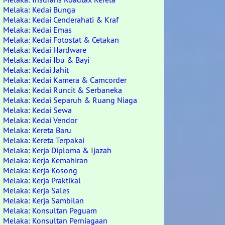
Melaka: Kedai Bunga
Melaka: Kedai Cenderahati & Kraf
Melaka: Kedai Emas
Melaka: Kedai Fotostat & Cetakan
Melaka: Kedai Hardware
Melaka: Kedai Ibu & Bayi
Melaka: Kedai Jahit
Melaka: Kedai Kamera & Camcorder
Melaka: Kedai Runcit & Serbaneka
Melaka: Kedai Separuh & Ruang Niaga
Melaka: Kedai Sewa
Melaka: Kedai Vendor
Melaka: Kereta Baru
Melaka: Kereta Terpakai
Melaka: Kerja Diploma & Ijazah
Melaka: Kerja Kemahiran
Melaka: Kerja Kosong
Melaka: Kerja Praktikal
Melaka: Kerja Sales
Melaka: Kerja Sambilan
Melaka: Konsultan Peguam
Melaka: Konsultan Perniagaan