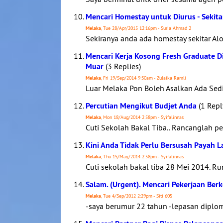
Mencari Homestay untuk Diurus - Sekita
Melaka
, Tue 28/Apr/2015 12:16pm - Suria Ahmad 2
Sekiranya anda ada homestay sekitar Alor
Mencari Kerja Kosong Fresh Graduate D
Muar
(3 Replies)
Melaka
, Fri 19/Sep/2014 9:30am - Zulaika Ramli
Luar Melaka Pon Boleh Asalkan Ada Sed
Percutian Mengikut Budjet Anda
(1 Repl
Melaka
, Mon 18/Aug/2014 2:58pm - Syifalinnas
Cuti Sekolah Bakal Tiba.. Rancanglah per
Kini Anda Tidak Perlu Bersusah Payah L
Melaka
, Thu 15/May/2014 2:58pm - Syifalinnas
Cuti sekolah bakal tiba 28 Mei 2014. Ru
Salam. (Urgent). Mencari Pekerjaan Ber
Melaka
, Tue 4/Sep/2012 2:29pm - Siti 605
-saya berumur 22 tahun -lepasan diplom