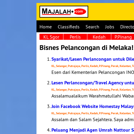
Home
Classifieds
Search
Jobs
Direct
KL Sgor
Perlis
Kedah
P.Pinang
Bisnes Pelancongan di Melaka!
Syarikat/Lesen Perlancongan untuk Dil
KL, Selangor, Putrajaya, Perlis, Kedah, P.Pinang, Perak, Kelantan,
Esen dari Kementerian Pelancongan INO
Lesen Perlancongan/Travel Agency untu
KL, Selangor, Putrajaya, Perlis, Kedah, P.Pinang, Perak, Kelantan,
Assalamualaikum Warahmatullahi Wabara
Join Facebook Website Homestay Malay
KL, Selangor, Putrajaya, Perlis, Kedah, P.Pinang, Perak, Kelantan,
Assalam dan Salam Sejahtera. Saya adm
Peluang Menjadi Agen Umrah Nattour 