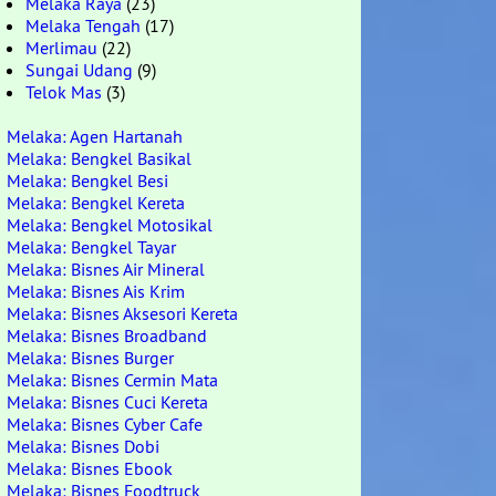
Melaka Raya
(23)
Melaka Tengah
(17)
Merlimau
(22)
Sungai Udang
(9)
Telok Mas
(3)
Melaka: Agen Hartanah
Melaka: Bengkel Basikal
Melaka: Bengkel Besi
Melaka: Bengkel Kereta
Melaka: Bengkel Motosikal
Melaka: Bengkel Tayar
Melaka: Bisnes Air Mineral
Melaka: Bisnes Ais Krim
Melaka: Bisnes Aksesori Kereta
Melaka: Bisnes Broadband
Melaka: Bisnes Burger
Melaka: Bisnes Cermin Mata
Melaka: Bisnes Cuci Kereta
Melaka: Bisnes Cyber Cafe
Melaka: Bisnes Dobi
Melaka: Bisnes Ebook
Melaka: Bisnes Foodtruck