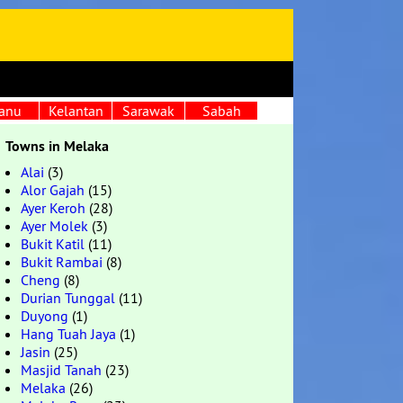
anu
Kelantan
Sarawak
Sabah
Towns in Melaka
Alai
(3)
Alor Gajah
(15)
Ayer Keroh
(28)
Ayer Molek
(3)
Bukit Katil
(11)
Bukit Rambai
(8)
Cheng
(8)
Durian Tunggal
(11)
Duyong
(1)
Hang Tuah Jaya
(1)
Jasin
(25)
Masjid Tanah
(23)
Melaka
(26)