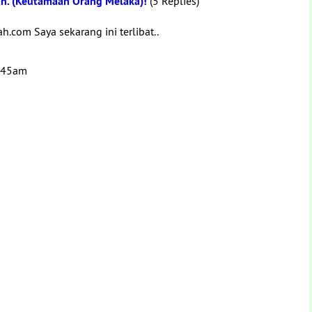
an. (Keutamaan Orang Melaka)!
(5 Replies)
com Saya sekarang ini terlibat..
8:45am