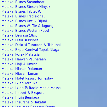
Melaka: Bisnes Steamboat
Melaka: Bisnes Stesen Minyak
Melaka: Bisnes Tablet Pc
Melaka: Bisnes Tradisional
Melaka: Bisnes Untuk Dijual
Melaka: Bisnes Waffle & Jagung
Melaka: Bisnes Western Food
Melaka: Dewasa 18sx
Melaka: Diskusi Bisnes
Melaka: Diskusi Tuntutan & Tribunal
Melaka: Expo Karnival Tapak Niaga
Melaka: Forex Malaysia
Melaka: Haiwan Peliharaan
Melaka: Haji & Umrah
Melaka: Hiasan Dalaman
Melaka: Hiasan Taman
Melaka: Hotel Resort Homestay
Melaka: Iklan Terbuka
Melaka: Iklan Tv Radio Media Massa
Melaka: Import & Eksport
Melaka: Ingin Berniaga
Melaka: Insurans & Takaful
Melaka: Insurans Roadtax Kereta