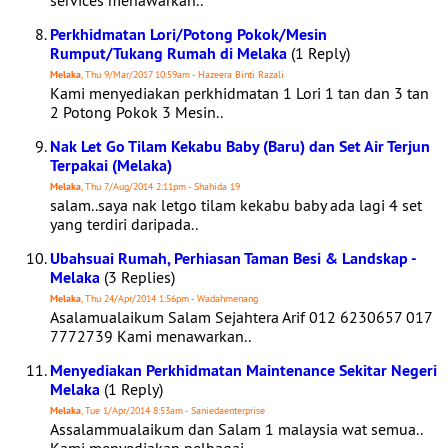
services menawarkan..
Perkhidmatan Lori/Potong Pokok/Mesin
Rumput/Tukang Rumah di Melaka
(1 Reply)
Melaka
, Thu 9/Mar/2017 10:59am - Hazeera Binti Razali
Kami menyediakan perkhidmatan 1 Lori 1 tan dan 3 tan
2 Potong Pokok 3 Mesin..
Nak Let Go Tilam Kekabu Baby (Baru) dan Set Air Terjun
Terpakai (Melaka)
Melaka
, Thu 7/Aug/2014 2:11pm - Shahida 19
salam..saya nak letgo tilam kekabu baby ada lagi 4 set
yang terdiri daripada..
Ubahsuai Rumah, Perhiasan Taman Besi & Landskap -
Melaka
(3 Replies)
Melaka
, Thu 24/Apr/2014 1:56pm - Wadahmenang
Asalamualaikum Salam Sejahtera Arif 012 6230657 017
7772739 Kami menawarkan..
Menyediakan Perkhidmatan Maintenance Sekitar Negeri
Melaka
(1 Reply)
Melaka
, Tue 1/Apr/2014 8:53am - Saniedaenterprise
Assalammualaikum dan Salam 1 malaysia wat semua..