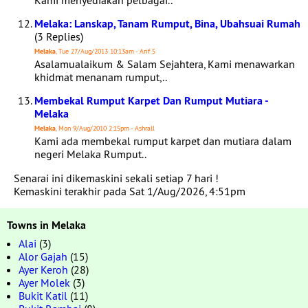
Kami menyediakan pelbagai..
Melaka: Lanskap, Tanam Rumput, Bina, Ubahsuai Rumah
(3 Replies)
Melaka
, Tue 27/Aug/2013 10:13am - Arif 5
Asalamualaikum & Salam Sejahtera, Kami menawarkan
khidmat menanam rumput,..
Membekal Rumput Karpet Dan Rumput Mutiara -
Melaka
Melaka
, Mon 9/Aug/2010 2:15pm - Ashrall
Kami ada membekal rumput karpet dan mutiara dalam
negeri Melaka Rumput..
Senarai ini dikemaskini sekali setiap 7 hari !
Kemaskini terakhir pada Sat 1/Aug/2026, 4:51pm
Towns in Melaka
Alai
(3)
Alor Gajah
(15)
Ayer Keroh
(28)
Ayer Molek
(3)
Bukit Katil
(11)