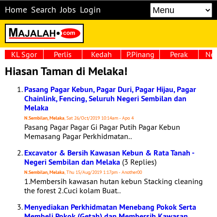
Home
Search
Jobs
Login
KL Sgor
Perlis
Kedah
P.Pinang
Perak
Neg
Hiasan Taman di Melaka!
Pasang Pagar Kebun, Pagar Duri, Pagar Hijau, Pagar
Chainlink, Fencing, Seluruh Negeri Sembilan dan
Melaka
N.Sembilan, Melaka
, Sat 26/Oct/2019 10:14am - Apo 4
Pasang Pagar Pagar Gi Pagar Putih Pagar Kebun
Memasang Pagar Perkhidmatan..
Excavator & Bersih Kawasan Kebun & Rata Tanah -
Negeri Sembilan dan Melaka
(3 Replies)
N.Sembilan, Melaka
, Thu 15/Aug/2019 1:17pm - Another00
1.Membersih kawasan hutan kebun Stacking cleaning
the forest 2.Cuci kolam Buat..
Menyediakan Perkhidmatan Menebang Pokok Serta
Membeli Pokok (Getah) dan Membersih Kawasan