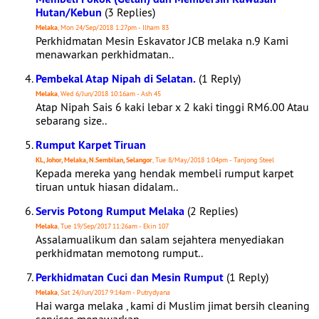
Hutan/Kebun
(3 Replies)
Melaka
, Mon 24/Sep/2018 1:27pm - Ilham 83
Perkhidmatan Mesin Eskavator JCB melaka n.9 Kami
menawarkan perkhidmatan..
Pembekal Atap Nipah di Selatan.
(1 Reply)
Melaka
, Wed 6/Jun/2018 10:16am - Ash 45
Atap Nipah Sais 6 kaki lebar x 2 kaki tinggi RM6.00 Atau
sebarang size..
Rumput Karpet Tiruan
KL, Johor, Melaka, N.Sembilan, Selangor
, Tue 8/May/2018 1:04pm - Tanjong Steel
Kepada mereka yang hendak membeli rumput karpet
tiruan untuk hiasan didalam..
Servis Potong Rumput Melaka
(2 Replies)
Melaka
, Tue 19/Sep/2017 11:26am - Ekin 107
Assalamualikum dan salam sejahtera menyediakan
perkhidmatan memotong rumput..
Perkhidmatan Cuci dan Mesin Rumput
(1 Reply)
Melaka
, Sat 24/Jun/2017 9:14am - Putrydyana
Hai warga melaka , kami di Muslim jimat bersih cleaning