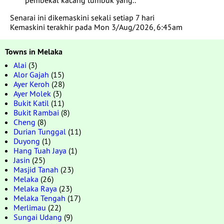
pembekal kacang tumbuk yang..
Senarai ini dikemaskini sekali setiap 7 hari
Kemaskini terakhir pada Mon 3/Aug/2026, 6:45am
Towns in Melaka
Alai
(3)
Alor Gajah
(15)
Ayer Keroh
(28)
Ayer Molek
(3)
Bukit Katil
(11)
Bukit Rambai
(8)
Cheng
(8)
Durian Tunggal
(11)
Duyong
(1)
Hang Tuah Jaya
(1)
Jasin
(25)
Masjid Tanah
(23)
Melaka
(26)
Melaka Raya
(23)
Melaka Tengah
(17)
Merlimau
(22)
Sungai Udang
(9)