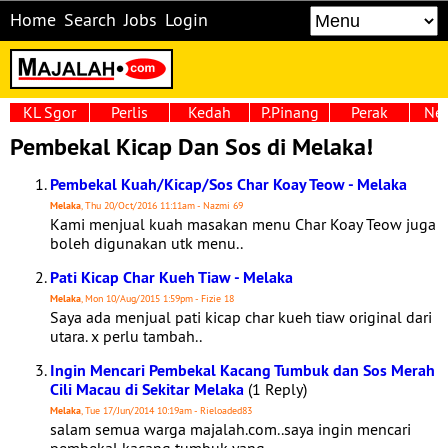
Home
Search
Jobs
Login
KL Sgor
Perlis
Kedah
P.Pinang
Perak
Neg
Pembekal Kicap Dan Sos di Melaka!
Pembekal Kuah/Kicap/Sos Char Koay Teow - Melaka
Melaka
, Thu 20/Oct/2016 11:11am - Nazmi 69
Kami menjual kuah masakan menu Char Koay Teow juga
boleh digunakan utk menu..
Pati Kicap Char Kueh Tiaw - Melaka
Melaka
, Mon 10/Aug/2015 1:59pm - Fizie 18
Saya ada menjual pati kicap char kueh tiaw original dari
utara. x perlu tambah..
Ingin Mencari Pembekal Kacang Tumbuk dan Sos Merah
Cili Macau di Sekitar Melaka
(1 Reply)
Melaka
, Tue 17/Jun/2014 10:19am - Rieloaded83
salam semua warga majalah.com..saya ingin mencari