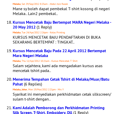
Melaka
, Sat 29/Sep/2012 8:25am - Abdul Aziz Razak
Mane sy boleh dapat pembekal T-shirt kosong di negeri
Melaka.. Lain2 pembekal..
Kursus Mencetak Baju Bertempat MARA Negeri Melaka -
20 May 2012
(1 Reply)
Melaka
, Tue 24/Apr/2012 2:26pm - Kelas Printing
KURSUS MENCETAK BAJU PENDAFTARAN DI BUKA
SEKARANG BERTEMPAT : TINGKAT..
Kursus Mencetak Baju Pada 22 April 2012 Bertempat
Mara Negeri Melaka
Melaka
, Thu 12/Apr/2012 10:21am - Kursus Mencetak T Shirt
Salam sejahtera, kami ada mengadakan kursus asas
mencetak tshirt pada..
Menerima Tempahan Cetak Tshirt di Melaka/Muar/Batu
Pahat
(6 Replies)
Melaka, Johor
, Mon 19/Mar/2012 2:21pm - Mrs Y
Syarikat ini menyediakan perkhidmatan cetak silkscreen/
sulam t-shirt dengan..
Kami Adalah Pemborong dan Perkhidmatan Printing
Silk Screen, T-Shirt, Emboidery, Dll
(1 Reply)