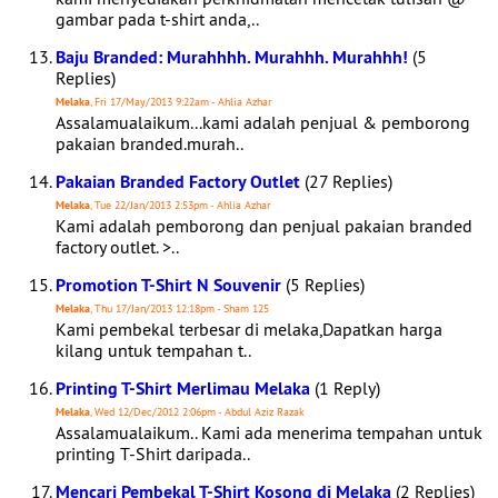
gambar pada t-shirt anda,..
Baju Branded: Murahhhh. Murahhh. Murahhh!
(5
Replies)
Melaka
, Fri 17/May/2013 9:22am - Ahlia Azhar
Assalamualaikum...kami adalah penjual & pemborong
pakaian branded.murah..
Pakaian Branded Factory Outlet
(27 Replies)
Melaka
, Tue 22/Jan/2013 2:53pm - Ahlia Azhar
Kami adalah pemborong dan penjual pakaian branded
factory outlet. >..
Promotion T-Shirt N Souvenir
(5 Replies)
Melaka
, Thu 17/Jan/2013 12:18pm - Sham 125
Kami pembekal terbesar di melaka,Dapatkan harga
kilang untuk tempahan t..
Printing T-Shirt Merlimau Melaka
(1 Reply)
Melaka
, Wed 12/Dec/2012 2:06pm - Abdul Aziz Razak
Assalamualaikum.. Kami ada menerima tempahan untuk
printing T-Shirt daripada..
Mencari Pembekal T-Shirt Kosong di Melaka
(2 Replies)