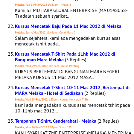
Melaka
, Tue 13/Mar/2012 10:27am - Afique 2
Kami S.I MUTIARA GLOBAL ENTERPRISE (MA 0148038-
T) adalah sebuah syarikat..
Kursus Mencetak Baju Pada 11 Mac 2012 di Melaka
Melaka
, Sun 4/Mar/2012 11:42am - Cetak Baju 2
Salam sejahtera, kami ada mengadakan kursus asas
mencetak tshirt pada..
Kursus Mencetak T-Shirt Pada 11hb Mac 2012 di
Bangunan Mara Melaka
(3 Replies)
Melaka
, Wed 29/Feb/2012 10:12am - Kelas Printing
KURSUS BERTEMPAT DI BANGUNAN MARA NEGERI
MELAKA KURSUS 11 Mac 2012 MASA..
Kursus Mencetak T-Shirt 10-11 Mac 2012, Bertempat di
MARA Melaka - Hotel di Sediakan
(2 Replies)
Melaka
, Wed 15/Feb/2012 1:53pm - Kursus Mencetak T Shirt
kami ada mengadakan kursus asas mencetak tshirt pada
10-11hb mac 2012...
Tempahan T-Shirt, Cenderahati - Melaka
(2 Replies)
Melaka
, Mon 16/Jan/2012 1:03pm - Sham 125
KAMI SYARIKAT ZME ENTERPRISE (MELAKA) MENERIMA