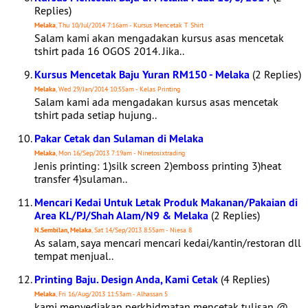
Replies)
Melaka
, Thu 10/Jul/2014 7:16am - Kursus Mencetak T Shirt
Salam kami akan mengadakan kursus asas mencetak
tshirt pada 16 OGOS 2014. Jika..
Kursus Mencetak Baju Yuran RM150 - Melaka
(2 Replies)
Melaka
, Wed 29/Jan/2014 10:55am - Kelas Printing
Salam kami ada mengadakan kursus asas mencetak
tshirt pada setiap hujung..
Pakar Cetak dan Sulaman di Melaka
Melaka
, Mon 16/Sep/2013 7:19am - Ninetosixtrading
Jenis printing: 1)silk screen 2)emboss printing 3)heat
transfer 4)sulaman..
Mencari Kedai Untuk Letak Produk Makanan/Pakaian di
Area KL/PJ/Shah Alam/N9 & Melaka
(2 Replies)
N.Sembilan, Melaka
, Sat 14/Sep/2013 8:55am - Niesa 8
As salam, saya mencari mencari kedai/kantin/restoran dll
tempat menjual..
Printing Baju. Design Anda, Kami Cetak
(4 Replies)
Melaka
, Fri 16/Aug/2013 11:53am - Alhassan 5
kami menyediakan perkhidmatan mencetak tulisan @