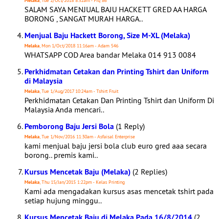
Melaka
, Tue 2/Oct/2018 8:52am - Fiq 86
SALAM SAYA MENJUAL BAJU HACKETT GRED AA HARGA
BORONG , SANGAT MURAH HARGA..
Menjual Baju Hackett Borong, Size M-XL (Melaka)
Melaka
, Mon 1/Oct/2018 11:16am - Adam 546
WHATSAPP COD Area bandar Melaka 014 913 0084
Perkhidmatan Cetakan dan Printing Tshirt dan Uniform
di Malaysia
Melaka
, Tue 1/Aug/2017 10:24am - Tshirt Fruit
Perkhidmatan Cetakan Dan Printing Tshirt dan Uniform Di
Malaysia Anda mencari..
Pemborong Baju Jersi Bola
(1 Reply)
Melaka
, Tue 1/Nov/2016 11:30am - Asfaisal Enterprise
kami menjual baju jersi bola club euro gred aaa secara
borong.. premis kami..
Kursus Mencetak Baju (Melaka)
(2 Replies)
Melaka
, Thu 15/Jan/2015 1:22pm - Kelas Printing
Kami ada mengadakan kursus asas mencetak tshirt pada
setiap hujung minggu..
Kursus Mencetak Baju di Melaka Pada 16/8/2014
(2