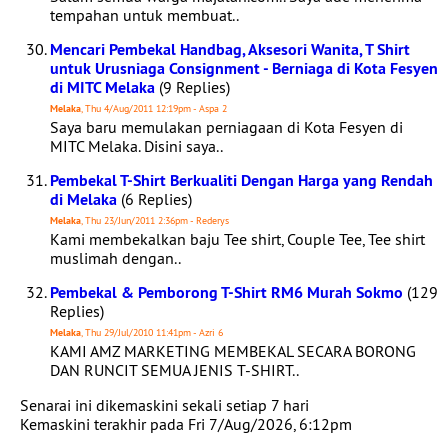
tempahan untuk membuat..
Mencari Pembekal Handbag, Aksesori Wanita, T Shirt
untuk Urusniaga Consignment - Berniaga di Kota Fesyen
di MITC Melaka
(9 Replies)
Melaka
, Thu 4/Aug/2011 12:19pm - Aspa 2
Saya baru memulakan perniagaan di Kota Fesyen di
MITC Melaka. Disini saya..
Pembekal T-Shirt Berkualiti Dengan Harga yang Rendah
di Melaka
(6 Replies)
Melaka
, Thu 23/Jun/2011 2:36pm - Rederys
Kami membekalkan baju Tee shirt, Couple Tee, Tee shirt
muslimah dengan..
Pembekal & Pemborong T-Shirt RM6 Murah Sokmo
(129
Replies)
Melaka
, Thu 29/Jul/2010 11:41pm - Azri 6
KAMI AMZ MARKETING MEMBEKAL SECARA BORONG
DAN RUNCIT SEMUA JENIS T-SHIRT..
Senarai ini dikemaskini sekali setiap 7 hari
Kemaskini terakhir pada Fri 7/Aug/2026, 6:12pm