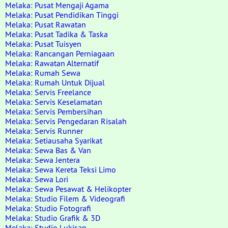
Melaka: Pusat Mengaji Agama
Melaka: Pusat Pendidikan Tinggi
Melaka: Pusat Rawatan
Melaka: Pusat Tadika & Taska
Melaka: Pusat Tuisyen
Melaka: Rancangan Perniagaan
Melaka: Rawatan Alternatif
Melaka: Rumah Sewa
Melaka: Rumah Untuk Dijual
Melaka: Servis Freelance
Melaka: Servis Keselamatan
Melaka: Servis Pembersihan
Melaka: Servis Pengedaran Risalah
Melaka: Servis Runner
Melaka: Setiausaha Syarikat
Melaka: Sewa Bas & Van
Melaka: Sewa Jentera
Melaka: Sewa Kereta Teksi Limo
Melaka: Sewa Lori
Melaka: Sewa Pesawat & Helikopter
Melaka: Studio Filem & Videografi
Melaka: Studio Fotografi
Melaka: Studio Grafik & 3D
Melaka: Studio Lukisan