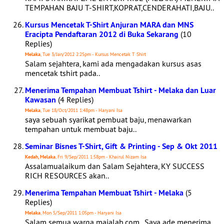
TEMPAHAN BAJU T-SHIRT,KOPRAT,CENDERAHATI,BAJU..
Kursus Mencetak T-Shirt Anjuran MARA dan MNS
Eracipta Pendaftaran 2012 di Buka Sekarang
(10
Replies)
Melaka
, Tue 3/Jan/2012 2:25pm - Kursus Mencetak T Shirt
Salam sejahtera, kami ada mengadakan kursus asas
mencetak tshirt pada..
Menerima Tempahan Membuat Tshirt - Melaka dan Luar
Kawasan
(4 Replies)
Melaka
, Tue 18/Oct/2011 1:48pm - Haryani Isa
saya sebuah syarikat pembuat baju, menawarkan
tempahan untuk membuat baju..
Seminar Bisnes T-Shirt, Gift & Printing - Sep & Okt 2011
Kedah, Melaka
, Fri 9/Sep/2011 1:58pm - Khairul Nizam Isa
Assalamualaikum dan Salam Sejahtera, KY SUCCESS
RICH RESOURCES akan..
Menerima Tempahan Membuat Tshirt - Melaka
(5
Replies)
Melaka
, Mon 5/Sep/2011 1:05pm - Haryani Isa
Salam semua warga majalah.com.. Saya ade menerima