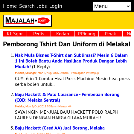
Home
Search
Jobs
Login
KL Sgor
Perlis
Kedah
P.Pinang
Perak
Neg
Pemborong Tshirt Dan Uniform di Melaka!
Nak Mula Bisnes T-Shirt dan Sublimasi? Mesin 6 Dalam
1 Ini Boleh Bantu Anda Hasilkan Produk Dengan Lebih
Mudah!
(1 Reply)
Melaka, Selangor
, Mon 3/Aug/2026 6:38am - Perniagaan Twintopup
CUYI 6 in 1 Combo Heat Press Machine Mesin heat press
serba boleh untuk..
Baju Hackett & Polo Clearance - Pembelian Borong
(COD: Melaka Sentral)
Melaka
, Mon 8/Oct/2018 9:35am - Mansor 44
SAYA INGIN MENJUAL BAJU HACKETT POLO RALPH
LAUREN DENGAN HARGA GILAAA MURAH !..
Baju Hackett (Gred AA) Jual Borong, Melaka