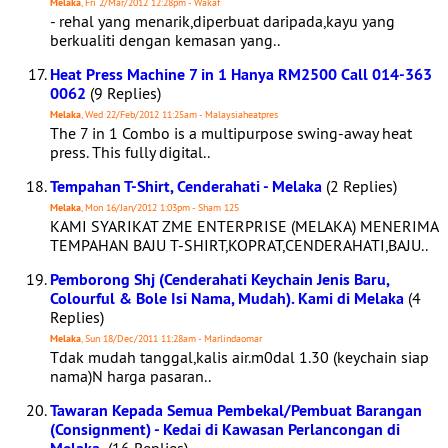
Melaka
, Fri 2/Mar/2012 12:28pm - Wakaf
- rehal yang menarik,diperbuat daripada,kayu yang
berkualiti dengan kemasan yang..
Heat Press Machine 7 in 1 Hanya RM2500 Call 014-363
0062
(9 Replies)
Melaka
, Wed 22/Feb/2012 11:25am - Malaysiaheatpres
The 7 in 1 Combo is a multipurpose swing-away heat
press. This fully digital..
Tempahan T-Shirt, Cenderahati - Melaka
(2 Replies)
Melaka
, Mon 16/Jan/2012 1:03pm - Sham 125
KAMI SYARIKAT ZME ENTERPRISE (MELAKA) MENERIMA
TEMPAHAN BAJU T-SHIRT,KOPRAT,CENDERAHATI,BAJU..
Pemborong Shj (Cenderahati Keychain Jenis Baru,
Colourful & Bole Isi Nama, Mudah). Kami di Melaka
(4
Replies)
Melaka
, Sun 18/Dec/2011 11:28am - Marlindaomar
Tdak mudah tanggal,kalis air.m0dal 1.30 (keychain siap
nama)N harga pasaran..
Tawaran Kepada Semua Pembekal/Pembuat Barangan
(Consignment) - Kedai di Kawasan Perlancongan di