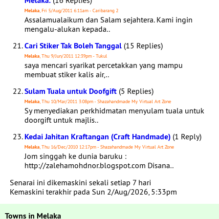
Melaka.
(16 Replies)
Melaka
, Fri 5/Aug/2011 6:11am - Caribarang 2
Assalamualaikum dan Salam sejahtera. Kami ingin
mengalu-alukan kepada..
Cari Stiker Tak Boleh Tanggal
(15 Replies)
Melaka
, Thu 9/Jun/2011 12:39pm - Tukul
saya mencari syarikat percetakkan yang mampu
membuat stiker kalis air,..
Sulam Tuala untuk Doofgift
(5 Replies)
Melaka
, Thu 10/Mar/2011 3:08pm - Shazahandmade My Virtual Art Zone
Sy menyediakan perkhidmatan menyulam tuala untuk
doorgift untuk majlis..
Kedai Jahitan Kraftangan (Craft Handmade)
(1 Reply)
Melaka
, Thu 16/Dec/2010 12:17pm - Shazahandmade My Virtual Art Zone
Jom singgah ke dunia baruku :
http://zalehamohdnor.blogspot.com Disana..
Senarai ini dikemaskini sekali setiap 7 hari
Kemaskini terakhir pada Sun 2/Aug/2026, 5:33pm
Towns in Melaka