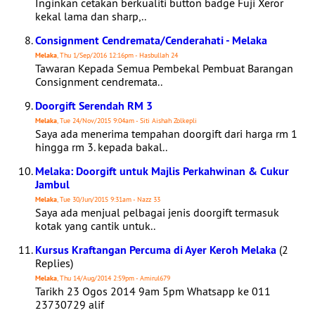
Inginkan cetakan berkualiti button badge Fuji Xeror
kekal lama dan sharp,..
Consignment Cendremata/Cenderahati - Melaka
Melaka
, Thu 1/Sep/2016 12:16pm - Hasbullah 24
Tawaran Kepada Semua Pembekal Pembuat Barangan
Consignment cendremata..
Doorgift Serendah RM 3
Melaka
, Tue 24/Nov/2015 9:04am - Siti Aishah Zolkepli
Saya ada menerima tempahan doorgift dari harga rm 1
hingga rm 3. kepada bakal..
Melaka: Doorgift untuk Majlis Perkahwinan & Cukur
Jambul
Melaka
, Tue 30/Jun/2015 9:31am - Nazz 33
Saya ada menjual pelbagai jenis doorgift termasuk
kotak yang cantik untuk..
Kursus Kraftangan Percuma di Ayer Keroh Melaka
(2
Replies)
Melaka
, Thu 14/Aug/2014 2:59pm - Amirul679
Tarikh 23 Ogos 2014 9am 5pm Whatsapp ke 011
23730729 alif