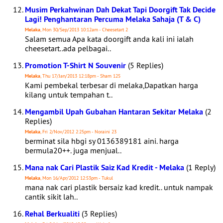
Musim Perkahwinan Dah Dekat Tapi Doorgift Tak Decide
Lagi! Penghantaran Percuma Melaka Sahaja (T & C)
Melaka
, Mon 30/Sep/2013 10:12am - Cheesetart 2
Salam semua Apa kata doorgift anda kali ini ialah
cheesetart..ada pelbagai..
Promotion T-Shirt N Souvenir
(5 Replies)
Melaka
, Thu 17/Jan/2013 12:18pm - Sham 125
Kami pembekal terbesar di melaka,Dapatkan harga
kilang untuk tempahan t..
Mengambil Upah Gubahan Hantaran Sekitar Melaka
(2
Replies)
Melaka
, Fri 2/Nov/2012 2:25pm - Noraini 23
berminat sila hbgi sy 0136389181 aini. harga
bermula20++. juga menjual..
Mana nak Cari Plastik Saiz Kad Kredit - Melaka
(1 Reply)
Melaka
, Mon 16/Apr/2012 12:53pm - Tukul
mana nak cari plastik bersaiz kad kredit.. untuk nampak
cantik sikit lah..
Rehal Berkualiti
(3 Replies)