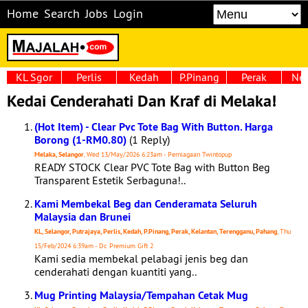
Home
Search
Jobs
Login
KL Sgor
Perlis
Kedah
P.Pinang
Perak
Neg
Kedai Cenderahati Dan Kraf di Melaka!
(Hot Item) - Clear Pvc Tote Bag With Button. Harga
Borong (1-RM0.80)
(1 Reply)
Melaka, Selangor
, Wed 13/May/2026 6:23am - Perniagaan Twintopup
READY STOCK Clear PVC Tote Bag with Button Beg
Transparent Estetik Serbaguna!..
Kami Membekal Beg dan Cenderamata Seluruh
Malaysia dan Brunei
KL, Selangor, Putrajaya, Perlis, Kedah, P.Pinang, Perak, Kelantan, Terengganu, Pahang
, Thu
15/Feb/2024 6:39am - Dc Premium Gift 2
Kami sedia membekal pelabagi jenis beg dan
cenderahati dengan kuantiti yang..
Mug Printing Malaysia/Tempahan Cetak Mug