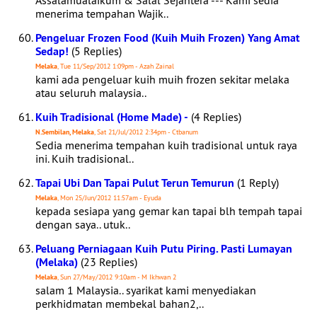
Assalamualaikum & Salal Sejahtera --- Kami sedia
menerima tempahan Wajik..
Pengeluar Frozen Food (Kuih Muih Frozen) Yang Amat
Sedap!
(5 Replies)
Melaka
, Tue 11/Sep/2012 1:09pm - Azah Zainal
kami ada pengeluar kuih muih frozen sekitar melaka
atau seluruh malaysia..
Kuih Tradisional (Home Made) -
(4 Replies)
N.Sembilan, Melaka
, Sat 21/Jul/2012 2:34pm - Ctbanum
Sedia menerima tempahan kuih tradisional untuk raya
ini. Kuih tradisional..
Tapai Ubi Dan Tapai Pulut Terun Temurun
(1 Reply)
Melaka
, Mon 25/Jun/2012 11:57am - Eyuda
kepada sesiapa yang gemar kan tapai blh tempah tapai
dengan saya.. utuk..
Peluang Perniagaan Kuih Putu Piring. Pasti Lumayan
(Melaka)
(23 Replies)
Melaka
, Sun 27/May/2012 9:10am - M Ikhwan 2
salam 1 Malaysia.. syarikat kami menyediakan
perkhidmatan membekal bahan2,..