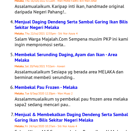
Melaka
, Thu 16/Jun/2022 6:12am - Wan Mohd Fadhil Bin Wan Johar
Assalamualaikum. Karipap inti ikan, handmade original
daripada Negeri Pahang!..
Menjual Daging Dendeng Serta Sambal Garing Ikan Bilis
Sekitar Negeri Melaka
Melaka
, Thu 22/Jul/2021 12:55pm - Siti Nor Azura 4
Salam Warga Majalah.Com Sempena musim PKP ini kami
ingin mempromosi serta..
Membekal Serunding Daging, Ayam dan Ikan - Area
Melaka
Melaka
, Sat 20/Feb/2021 9:32am - Aswari
Assalamualaikum Sesiapa yg berada area MELAKA dan
berminat membeli serunding..
Membekal Pau Frozen - Melaka
Melaka
, Tue 8/Sep/2020 12:20pm - Wan Muaz 2
Assalammualaikum sy pembekal pau frozen area melaka
sapa2 sedang mencari pau..
Menjual & Membekalkan Daging Dendeng Serta Sambal
Garing Ikan Bilis Sekitar Negeri Melaka
Melaka
, Fri 24/Apr/2020 10:27am - Siti Nor Azura 4