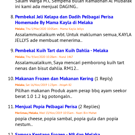
Salam Warga M.C Sempena bulan Ramadhan Al Mubarak
ini kami ada menjual DAGING..
Pembekal Jeli Kelapa dan Dadih Pelbagai Perisa
Homemade By Mama Kayla di Melaka
Melaka
, Thu 5/Mar/2020 10:05am - Mama Kayla Jellys
Assalammualaikum wbt. Untuk makluman semua, KAYLA
JELLYS ade membuat menerima..
Pembekal Kuih Tart dan Kuih Dahlia - Melaka
Melaka
, Thu 9/Jan/2020 10:28am - Nurul 1467
Assalamualaikum, Saya mencari pemborong kuih tart
nenas dan bisut dahlia. RM12..
Makanan Frozen dan Makanan Kering
(1 Reply)
Melaka
, Sat 16/Nov/2019 1:23pm - Atiqah 82
Pilihan makanan Produk ayam perap bbq ayam seekor
berat 1.0 1.2 kg potongaln..
Menjual Popia Pelbagai Perisa
(2 Replies)
Merlimau, Melaka
, Wed 13/Nov/2019 10:55am - Nazri Bin Mahat
popia cheese, popia sambal, popia gula dan popia
nestum..
Samosa Kentang Frozen - N9 dan Melaka