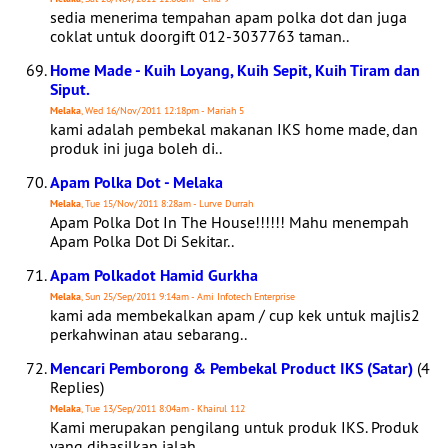
sedia menerima tempahan apam polka dot dan juga
coklat untuk doorgift 012-3037763 taman..
Home Made - Kuih Loyang, Kuih Sepit, Kuih Tiram dan
Siput.
Melaka
, Wed 16/Nov/2011 12:18pm - Mariah 5
kami adalah pembekal makanan IKS home made, dan
produk ini juga boleh di..
Apam Polka Dot - Melaka
Melaka
, Tue 15/Nov/2011 8:28am - Lurve Durrah
Apam Polka Dot In The House!!!!!! Mahu menempah
Apam Polka Dot Di Sekitar..
Apam Polkadot Hamid Gurkha
Melaka
, Sun 25/Sep/2011 9:14am - Ami Infotech Enterprise
kami ada membekalkan apam / cup kek untuk majlis2
perkahwinan atau sebarang..
Mencari Pemborong & Pembekal Product IKS (Satar)
(4
Replies)
Melaka
, Tue 13/Sep/2011 8:04am - Khairul 112
Kami merupakan pengilang untuk produk IKS. Produk
yang dihasilkan ialah..