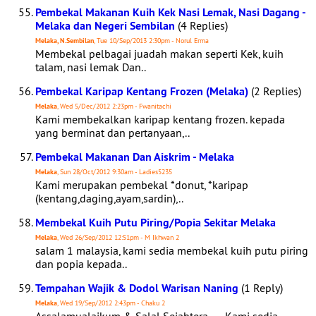
Pembekal Makanan Kuih Kek Nasi Lemak, Nasi Dagang -
Melaka dan Negeri Sembilan
(4 Replies)
Melaka, N.Sembilan
, Tue 10/Sep/2013 2:30pm - Norul Erma
Membekal pelbagai juadah makan seperti Kek, kuih
talam, nasi lemak Dan..
Pembekal Karipap Kentang Frozen (Melaka)
(2 Replies)
Melaka
, Wed 5/Dec/2012 2:23pm - Fwanitachi
Kami membekalkan karipap kentang frozen. kepada
yang berminat dan pertanyaan,..
Pembekal Makanan Dan Aiskrim - Melaka
Melaka
, Sun 28/Oct/2012 9:30am - Ladies5235
Kami merupakan pembekal *donut, *karipap
(kentang,daging,ayam,sardin),..
Membekal Kuih Putu Piring/Popia Sekitar Melaka
Melaka
, Wed 26/Sep/2012 12:51pm - M Ikhwan 2
salam 1 malaysia, kami sedia membekal kuih putu piring
dan popia kepada..
Tempahan Wajik & Dodol Warisan Naning
(1 Reply)
Melaka
, Wed 19/Sep/2012 2:43pm - Chaku 2