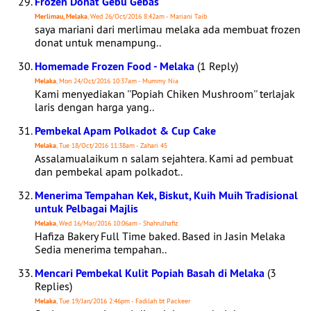
Frozen Donat Gebu Gebas
Merlimau, Melaka
, Wed 26/Oct/2016 8:42am - Mariani Taib
saya mariani dari merlimau melaka ada membuat frozen
donat untuk menampung..
Homemade Frozen Food - Melaka
(1 Reply)
Melaka
, Mon 24/Oct/2016 10:37am - Mummy Nia
Kami menyediakan ''Popiah Chiken Mushroom'' terlajak
laris dengan harga yang..
Pembekal Apam Polkadot & Cup Cake
Melaka
, Tue 18/Oct/2016 11:38am - Zahari 45
Assalamualaikum n salam sejahtera. Kami ad pembuat
dan pembekal apam polkadot..
Menerima Tempahan Kek, Biskut, Kuih Muih Tradisional
untuk Pelbagai Majlis
Melaka
, Wed 16/Mar/2016 10:06am - Shahrulhafiz
Hafiza Bakery Full Time baked. Based in Jasin Melaka
Sedia menerima tempahan..
Mencari Pembekal Kulit Popiah Basah di Melaka
(3
Replies)
Melaka
, Tue 19/Jan/2016 2:46pm - Fadilah bt Packeer