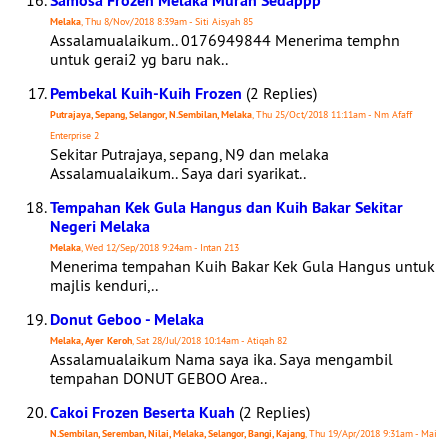
Samosa Frozen Melaka Murah Sedappp
Melaka
, Thu 8/Nov/2018 8:39am - Siti Aisyah 85
Assalamualaikum.. 0176949844 Menerima temphn
untuk gerai2 yg baru nak..
Pembekal Kuih-Kuih Frozen
(2 Replies)
Putrajaya, Sepang, Selangor, N.Sembilan, Melaka
, Thu 25/Oct/2018 11:11am - Nm Afaff
Enterprise 2
Sekitar Putrajaya, sepang, N9 dan melaka
Assalamualaikum.. Saya dari syarikat..
Tempahan Kek Gula Hangus dan Kuih Bakar Sekitar
Negeri Melaka
Melaka
, Wed 12/Sep/2018 9:24am - Intan 213
Menerima tempahan Kuih Bakar Kek Gula Hangus untuk
majlis kenduri,..
Donut Geboo - Melaka
Melaka, Ayer Keroh
, Sat 28/Jul/2018 10:14am - Atiqah 82
Assalamualaikum Nama saya ika. Saya mengambil
tempahan DONUT GEBOO Area..
Cakoi Frozen Beserta Kuah
(2 Replies)
N.Sembilan, Seremban, Nilai, Melaka, Selangor, Bangi, Kajang
, Thu 19/Apr/2018 9:31am - Mai