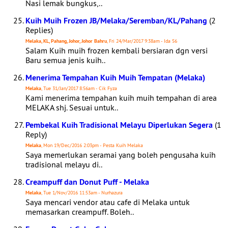
Nasi lemak bungkus,..
Kuih Muih Frozen JB/Melaka/Seremban/KL/Pahang
(2
Replies)
Melaka, KL, Pahang, Johor, Johor Bahru
, Fri 24/Mar/2017 9:38am - Ida 56
Salam Kuih muih frozen kembali bersiaran dgn versi
Baru semua jenis kuih..
Menerima Tempahan Kuih Muih Tempatan (Melaka)
Melaka
, Tue 31/Jan/2017 8:56am - Cik Fyza
Kami menerima tempahan kuih muih tempahan di area
MELAKA shj. Sesuai untuk..
Pembekal Kuih Tradisional Melayu Diperlukan Segera
(1
Reply)
Melaka
, Mon 19/Dec/2016 2:03pm - Pesta Kuih Melaka
Saya memerlukan seramai yang boleh pengusaha kuih
tradisional melayu di..
Creampuff dan Donut Puff - Melaka
Melaka
, Tue 1/Nov/2016 11:53am - Nurhazura
Saya mencari vendor atau cafe di Melaka untuk
memasarkan creampuff. Boleh..