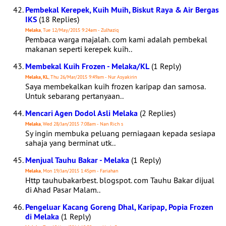
Pembekal Kerepek, Kuih Muih, Biskut Raya & Air Bergas
IKS
(18 Replies)
Melaka
, Tue 12/May/2015 9:24am - Zulhaziq
Pembaca warga majalah. com kami adalah pembekal
makanan seperti kerepek kuih..
Membekal Kuih Frozen - Melaka/KL
(1 Reply)
Melaka, KL
, Thu 26/Mar/2015 9:49am - Nur Asyakirin
Saya membekalkan kuih frozen karipap dan samosa.
Untuk sebarang pertanyaan..
Mencari Agen Dodol Asli Melaka
(2 Replies)
Melaka
, Wed 28/Jan/2015 7:08am - Nan Rich s
Sy ingin membuka peluang perniagaan kepada sesiapa
sahaja yang berminat utk..
Menjual Tauhu Bakar - Melaka
(1 Reply)
Melaka
, Mon 19/Jan/2015 1:45pm - Fariahan
Http tauhubakarbest. blogspot. com Tauhu Bakar dijual
di Ahad Pasar Malam..
Pengeluar Kacang Goreng Dhal, Karipap, Popia Frozen
di Melaka
(1 Reply)