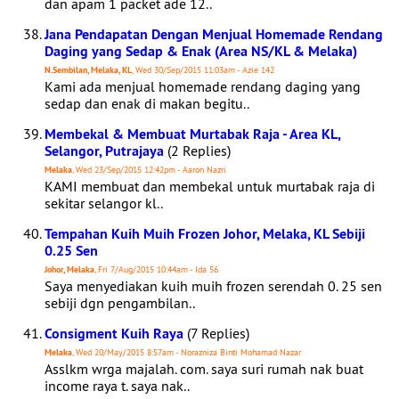
dan apam 1 packet ade 12..
Jana Pendapatan Dengan Menjual Homemade Rendang
Daging yang Sedap & Enak (Area NS/KL & Melaka)
N.Sembilan, Melaka, KL
, Wed 30/Sep/2015 11:03am - Azie 142
Kami ada menjual homemade rendang daging yang
sedap dan enak di makan begitu..
Membekal & Membuat Murtabak Raja - Area KL,
Selangor, Putrajaya
(2 Replies)
Melaka
, Wed 23/Sep/2015 12:42pm - Aaron Nazri
KAMI membuat dan membekal untuk murtabak raja di
sekitar selangor kl..
Tempahan Kuih Muih Frozen Johor, Melaka, KL Sebiji
0.25 Sen
Johor, Melaka
, Fri 7/Aug/2015 10:44am - Ida 56
Saya menyediakan kuih muih frozen serendah 0. 25 sen
sebiji dgn pengambilan..
Consigment Kuih Raya
(7 Replies)
Melaka
, Wed 20/May/2015 8:57am - Norazniza Binti Mohamad Nazar
Asslkm wrga majalah. com. saya suri rumah nak buat
income raya t. saya nak..