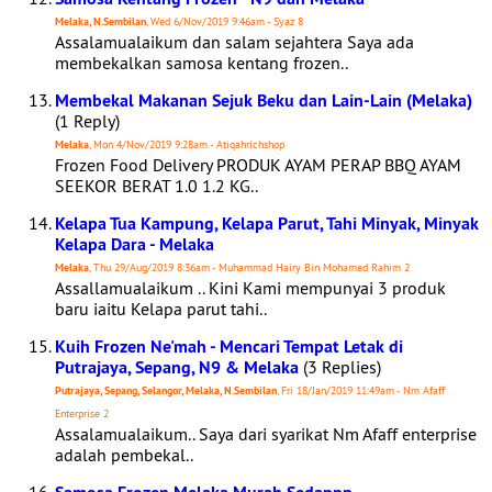
Melaka, N.Sembilan
, Wed 6/Nov/2019 9:46am - Syaz 8
Assalamualaikum dan salam sejahtera Saya ada
membekalkan samosa kentang frozen..
Membekal Makanan Sejuk Beku dan Lain-Lain (Melaka)
(1 Reply)
Melaka
, Mon 4/Nov/2019 9:28am - Atiqahrichshop
Frozen Food Delivery PRODUK AYAM PERAP BBQ AYAM
SEEKOR BERAT 1.0 1.2 KG..
Kelapa Tua Kampung, Kelapa Parut, Tahi Minyak, Minyak
Kelapa Dara - Melaka
Melaka
, Thu 29/Aug/2019 8:36am - Muhammad Hairy Bin Mohamed Rahim 2
Assallamualaikum .. Kini Kami mempunyai 3 produk
baru iaitu Kelapa parut tahi..
Kuih Frozen Ne'mah - Mencari Tempat Letak di
Putrajaya, Sepang, N9 & Melaka
(3 Replies)
Putrajaya, Sepang, Selangor, Melaka, N.Sembilan
, Fri 18/Jan/2019 11:49am - Nm Afaff
Enterprise 2
Assalamualaikum.. Saya dari syarikat Nm Afaff enterprise
adalah pembekal..