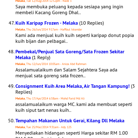
Melaka
, Tue 12/Aug/2014 12:52pm - Nadz 3
Saya membuka peluang kepada sesiapa yang ingin
membeli Kacang Goreng Dhal..
Kuih Karipap Frozen - Melaka
(10 Replies)
Melaka
, Thu 26/Jun/2014 9:17am - Haffizul Iskandar
Kami ada menjual kuih kuih seperti karipap donut popia
kuih bijan dan pelbagai..
Pembekal/Penjual Sata Goreng/Sata Frozen Sekitar
Melaka
(1 Reply)
Melaka
, Thu 12/Jun/2014 10:05am - Aniza Abd Rahman
Assalamualaikum dan Salam Sejahtera Saya ada
menjual sata goreng sata frozen..
Consignment Kuih Area Melaka, Air Tangan Kampung!
(3
Replies)
Melaka
, Thu 17/Apr/2014 6:58am - Mohd Farid Md Ali
assalamualaikum warga MC. kami ada membuat seperti
kuih siput tart nenas kuih..
Tempahan Makanan Untuk Gerai, Kilang Dll Melaka
Melaka
, Tue 25/Mar/2014 9:31am - Ady 125
Menyediakan hidangan seperti Harga sekitar RM 1.00