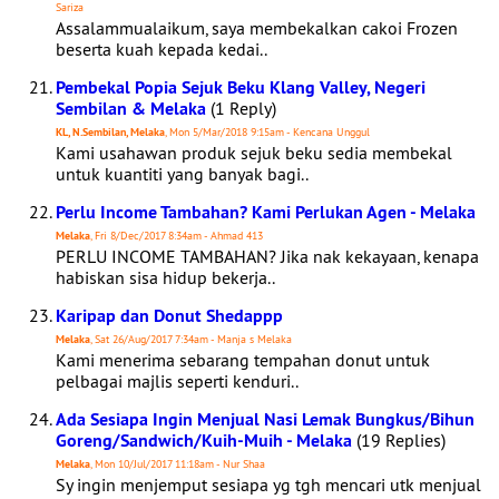
Sariza
Assalammualaikum, saya membekalkan cakoi Frozen
beserta kuah kepada kedai..
Pembekal Popia Sejuk Beku Klang Valley, Negeri
Sembilan & Melaka
(1 Reply)
KL, N.Sembilan, Melaka
, Mon 5/Mar/2018 9:15am - Kencana Unggul
Kami usahawan produk sejuk beku sedia membekal
untuk kuantiti yang banyak bagi..
Perlu Income Tambahan? Kami Perlukan Agen - Melaka
Melaka
, Fri 8/Dec/2017 8:34am - Ahmad 413
PERLU INCOME TAMBAHAN? Jika nak kekayaan, kenapa
habiskan sisa hidup bekerja..
Karipap dan Donut Shedappp
Melaka
, Sat 26/Aug/2017 7:34am - Manja s Melaka
Kami menerima sebarang tempahan donut untuk
pelbagai majlis seperti kenduri..
Ada Sesiapa Ingin Menjual Nasi Lemak Bungkus/Bihun
Goreng/Sandwich/Kuih-Muih - Melaka
(19 Replies)
Melaka
, Mon 10/Jul/2017 11:18am - Nur Shaa
Sy ingin menjemput sesiapa yg tgh mencari utk menjual