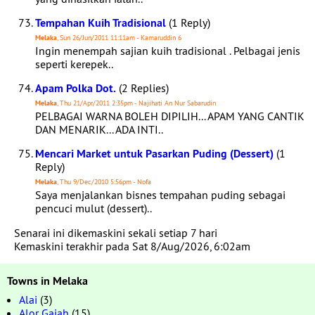
Tempahan Kuih Tradisional
(1 Reply)
Melaka
, Sun 26/Jun/2011 11:11am - Kamaruddin 6
Ingin menempah sajian kuih tradisional . Pelbagai jenis
seperti kerepek..
Apam Polka Dot.
(2 Replies)
Melaka
, Thu 21/Apr/2011 2:35pm - Najihati An Nur Sabarudin
PELBAGAI WARNA BOLEH DIPILIH... APAM YANG CANTIK
DAN MENARIK... ADA INTI..
Mencari Market untuk Pasarkan Puding (Dessert)
(1
Reply)
Melaka
, Thu 9/Dec/2010 5:56pm - Nofa
Saya menjalankan bisnes tempahan puding sebagai
pencuci mulut (dessert)..
Senarai ini dikemaskini sekali setiap 7 hari
Kemaskini terakhir pada Sat 8/Aug/2026, 6:02am
Towns in Melaka
Alai
(3)
Alor Gajah
(15)