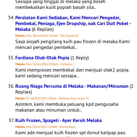
Sesiapa yang tinggal di melaka yang boleh
membekalkan kulit popiah basah sila..
Peralatan Kami Sediakan, Kami Mencari Pengedar,
Pembekal, Peniaga, Ejen Dropship, nak Cari Duit Poket -
Melaka
(6 Replies)
Melaka
, Mon 18/Jan/2016 9:22am - Siti Aisyah 60
Saya aisyah pengilang kuih pau frozen di melaka Kami
mencari pengedar pembekal..
Fardiana Otak-Otak Popia
(1 Reply)
Melaka
, Mon 11/Jan/2016 8:33am - Fardiana 2
Kami memproses membekal dan menjual otak2 popia.
kami sedang mencari sesiapa..
Ruang Niaga Percuma di Melaka - Makanan/Minuman
(2
Replies)
Melaka
, Fri 16/Oct/2015 1:33pm - Restoran Nasi Ayam Ct
Aslmkm. kami membuka peluang kpd pengusaha
makanan atau minuman untuk..
Kuih Frozen, Spageti - Ayer Keroh Melaka
Melaka
, Mon 5/Oct/2015 2:24pm - Emmynadya
Kami ade menjual kuih frozen spt donut karipap pau