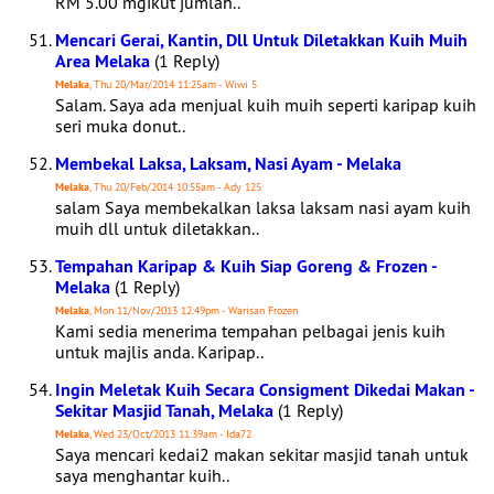
RM 5.00 mgikut jumlah..
Mencari Gerai, Kantin, Dll Untuk Diletakkan Kuih Muih
Area Melaka
(1 Reply)
Melaka
, Thu 20/Mar/2014 11:25am - Wiwi 5
Salam. Saya ada menjual kuih muih seperti karipap kuih
seri muka donut..
Membekal Laksa, Laksam, Nasi Ayam - Melaka
Melaka
, Thu 20/Feb/2014 10:55am - Ady 125
salam Saya membekalkan laksa laksam nasi ayam kuih
muih dll untuk diletakkan..
Tempahan Karipap & Kuih Siap Goreng & Frozen -
Melaka
(1 Reply)
Melaka
, Mon 11/Nov/2013 12:49pm - Warisan Frozen
Kami sedia menerima tempahan pelbagai jenis kuih
untuk majlis anda. Karipap..
Ingin Meletak Kuih Secara Consigment Dikedai Makan -
Sekitar Masjid Tanah, Melaka
(1 Reply)
Melaka
, Wed 23/Oct/2013 11:39am - Ida72
Saya mencari kedai2 makan sekitar masjid tanah untuk
saya menghantar kuih..