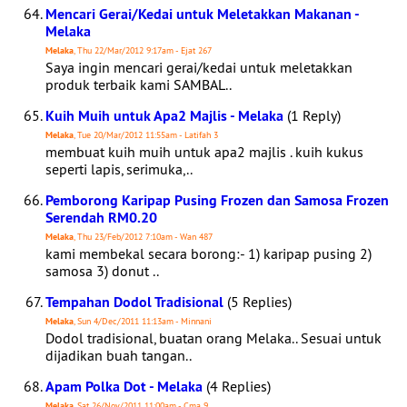
Mencari Gerai/Kedai untuk Meletakkan Makanan -
Melaka
Melaka
, Thu 22/Mar/2012 9:17am - Ejat 267
Saya ingin mencari gerai/kedai untuk meletakkan
produk terbaik kami SAMBAL..
Kuih Muih untuk Apa2 Majlis - Melaka
(1 Reply)
Melaka
, Tue 20/Mar/2012 11:55am - Latifah 3
membuat kuih muih untuk apa2 majlis . kuih kukus
seperti lapis, serimuka,..
Pemborong Karipap Pusing Frozen dan Samosa Frozen
Serendah RM0.20
Melaka
, Thu 23/Feb/2012 7:10am - Wan 487
kami membekal secara borong:- 1) karipap pusing 2)
samosa 3) donut ..
Tempahan Dodol Tradisional
(5 Replies)
Melaka
, Sun 4/Dec/2011 11:13am - Minnani
Dodol tradisional, buatan orang Melaka.. Sesuai untuk
dijadikan buah tangan..
Apam Polka Dot - Melaka
(4 Replies)
Melaka
, Sat 26/Nov/2011 11:00am - Cma 9