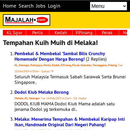
Home
Search
Jobs
Login
KL Sgor
Perlis
Kedah
P.Pinang
Perak
Neg
Tempahan Kuih Muih di Melaka!
Pembekal & Membekal 'Sambal Bilis Crunchy
Homemade' Dengan Harga Borong!
(2 Replies)
KL, Selangor, Putrajaya, Perlis, Kedah, P.Pinang, Perak, Kelantan, Terengganu, Pahang
, Tue
23/Jan/2024 6:35am - Syasya 79
Seluruh Malaysia Termasuk Sabah Sarawak Serta Brunei
Singapore..
Dodol Kiub Melaka Borong
Melaka, KL, Selangor
, Tue 14/Feb/2023 6:21am - Siti Hadjar
DODOL KIUB MAMA Dodol Kiub Mama adalah satu
jenama Dodol yg terkemuka di..
Melaka: Menerima Tempahan & Membekal Karipap Inti
Ikan, Handmade Original Dari Negeri Pahang!