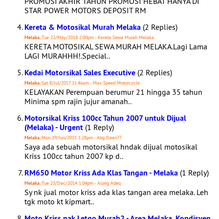
PROMOSI AKHIR TAHUN PROMOSI HEBAT HANYA DI
STAR POWER MOTORS DEPOSIT RM
Kereta & Motosikal Murah Melaka
(2 Replies)
Melaka
, Tue 22/May/2018 2:00pm - Kereta Sewa Murah Melaka
KERETA MOTOSIKAL SEWA MURAH MELAKA.Lagi Lama
LAGI MURAHHH!.Special..
Kedai Motorsikal Sales Executive
(2 Replies)
Melaka
, Sat 8/Jul/2017 11:46am - Max Speed Motorcycle
KELAYAKAN Perempuan berumur 21 hingga 35 tahun
Minima spm rajin jujur amanah..
Motorsikal Kriss 100cc Tahun 2007 untuk Dijual
(Melaka) - Urgent
(1 Reply)
Melaka
, Mon 29/Jun/2015 1:28pm - Abg Deen77
Saya ada sebuah motorsikal hndak dijual motosikal
Kriss 100cc tahun 2007 kp d..
RM650 Motor Kriss Ada Klas Tangan - Melaka
(1 Reply)
Melaka
, Tue 23/Dec/2014 1:04pm - Along Adeq
Sy nk jual motor kriss ada klas tangan area melaka. Leh
tgk moto kt kipmart..
Moto Kriss nak Letgo Murah2 - Area Melaka, Kondisyen