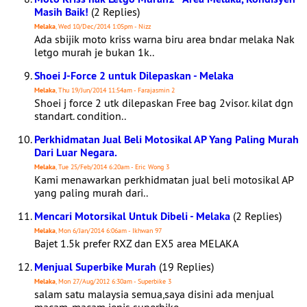
Masih Baik!
(2 Replies)
Melaka
, Wed 10/Dec/2014 1:05pm - Nizz
Ada sbijik moto kriss warna biru area bndar melaka Nak
letgo murah je bukan 1k..
Shoei J-Force 2 untuk Dilepaskan - Melaka
Melaka
, Thu 19/Jun/2014 11:54am - Farajasmin 2
Shoei j force 2 utk dilepaskan Free bag 2visor. kilat dgn
standart. condition..
Perkhidmatan Jual Beli Motosikal AP Yang Paling Murah
Dari Luar Negara.
Melaka
, Tue 25/Feb/2014 6:20am - Eric Wong 3
Kami menawarkan perkhidmatan jual beli motosikal AP
yang paling murah dari..
Mencari Motorsikal Untuk Dibeli - Melaka
(2 Replies)
Melaka
, Mon 6/Jan/2014 6:06am - Ikhwan 97
Bajet 1.5k prefer RXZ dan EX5 area MELAKA
Menjual Superbike Murah
(19 Replies)
Melaka
, Mon 27/Aug/2012 6:30am - Superbike 3
salam satu malaysia semua,saya disini ada menjual