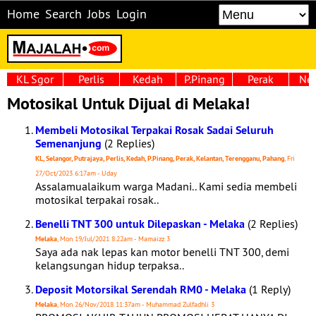
Home
Search
Jobs
Login
KL Sgor
Perlis
Kedah
P.Pinang
Perak
Neg
Motosikal Untuk Dijual di Melaka!
Membeli Motosikal Terpakai Rosak Sadai Seluruh
Semenanjung
(2 Replies)
KL, Selangor, Putrajaya, Perlis, Kedah, P.Pinang, Perak, Kelantan, Terengganu, Pahang
, Fri
27/Oct/2023 6:17am - Uday
Assalamualaikum warga Madani.. Kami sedia membeli
motosikal terpakai rosak..
Benelli TNT 300 untuk Dilepaskan - Melaka
(2 Replies)
Melaka
, Mon 19/Jul/2021 8:22am - Mamaizz 3
Saya ada nak lepas kan motor benelli TNT 300, demi
kelangsungan hidup terpaksa..
Deposit Motorsikal Serendah RM0 - Melaka
(1 Reply)
Melaka
, Mon 26/Nov/2018 11:37am - Muhammad Zulfadhli 3