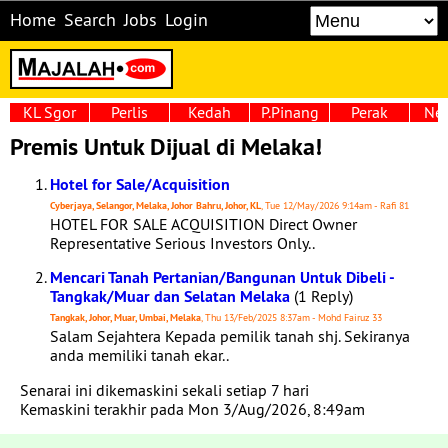
Home
Search
Jobs
Login
KL Sgor
Perlis
Kedah
P.Pinang
Perak
Neg
Premis Untuk Dijual di Melaka!
Hotel for Sale/Acquisition
Cyberjaya, Selangor, Melaka, Johor Bahru, Johor, KL
, Tue 12/May/2026 9:14am - Rafi 81
HOTEL FOR SALE ACQUISITION Direct Owner
Representative Serious Investors Only..
Mencari Tanah Pertanian/Bangunan Untuk Dibeli -
Tangkak/Muar dan Selatan Melaka
(1 Reply)
Tangkak, Johor, Muar, Umbai, Melaka
, Thu 13/Feb/2025 8:37am - Mohd Fairuz 33
Salam Sejahtera Kepada pemilik tanah shj. Sekiranya
anda memiliki tanah ekar..
Senarai ini dikemaskini sekali setiap 7 hari
Kemaskini terakhir pada Mon 3/Aug/2026, 8:49am