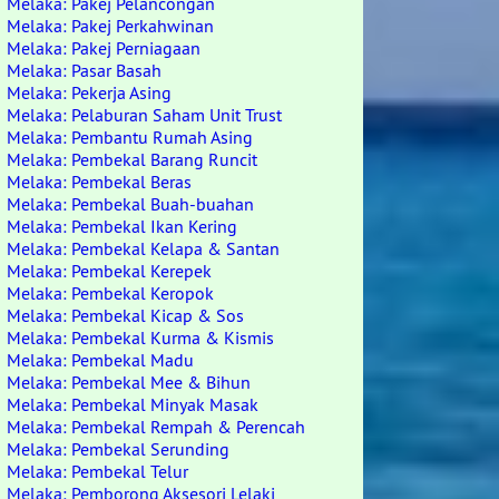
Melaka: Pakej Pelancongan
Melaka: Pakej Perkahwinan
Melaka: Pakej Perniagaan
Melaka: Pasar Basah
Melaka: Pekerja Asing
Melaka: Pelaburan Saham Unit Trust
Melaka: Pembantu Rumah Asing
Melaka: Pembekal Barang Runcit
Melaka: Pembekal Beras
Melaka: Pembekal Buah-buahan
Melaka: Pembekal Ikan Kering
Melaka: Pembekal Kelapa & Santan
Melaka: Pembekal Kerepek
Melaka: Pembekal Keropok
Melaka: Pembekal Kicap & Sos
Melaka: Pembekal Kurma & Kismis
Melaka: Pembekal Madu
Melaka: Pembekal Mee & Bihun
Melaka: Pembekal Minyak Masak
Melaka: Pembekal Rempah & Perencah
Melaka: Pembekal Serunding
Melaka: Pembekal Telur
Melaka: Pemborong Aksesori Lelaki