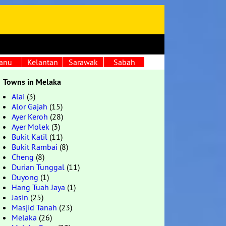
anu
Kelantan
Sarawak
Sabah
Towns in Melaka
Alai
(3)
Alor Gajah
(15)
Ayer Keroh
(28)
Ayer Molek
(3)
Bukit Katil
(11)
Bukit Rambai
(8)
Cheng
(8)
Durian Tunggal
(11)
Duyong
(1)
Hang Tuah Jaya
(1)
Jasin
(25)
Masjid Tanah
(23)
Melaka
(26)