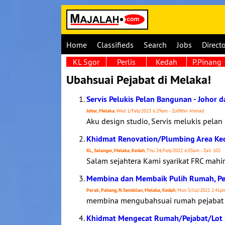
Home
Classifieds
Search
Jobs
Direct
KL Sgor
Perlis
Kedah
P.Pinang
Ubahsuai Pejabat di Melaka!
Servis Pelukis Pelan Bangunan - Johor 
Johor, Melaka
, Wed 1/Feb/2023 6:29am - Zulfithri Ahmad
Aku design studio, Servis melukis pelan
Khidmat Renovation/Plumbing Area Ke
KL, Selangor, Melaka, Kedah
, Thu 24/Feb/2022 6:03am - Zali 102
Salam sejahtera Kami syarikat FRC mahir
Membina dan Membaik Pulih Rumah, Pejaba
Perak, Pahang, N.Sembilan, Melaka, Kedah
, Mon 5/Jul/2021 2:41pm
membina mengubahsuai rumah pejabat D
Khidmat Mengecat Rumah/Pejabat/Lot K