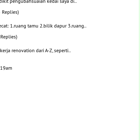
ikit pengubahsuaian kedai saya di..
 Replies)
: 1.ruang tamu 2.bilik dapur 3.ruang..
 Replies)
rja renovation dari A-Z, seperti..
4:19am