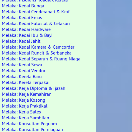
Melaka: Kedai Bunga
Melaka: Kedai Cenderahati & Kraf
Melaka: Kedai Emas
Melaka: Kedai Fotostat & Cetakan
Melaka: Kedai Hardware
Melaka: Kedai Ibu & Bayi
Melaka: Kedai Jahit
Melaka: Kedai Kamera & Camcorder
Melaka: Kedai Runcit & Serbaneka
Melaka: Kedai Separuh & Ruang Niaga
Melaka: Kedai Sewa
Melaka: Kedai Vendor
Melaka: Kereta Baru
Melaka: Kereta Terpakai
Melaka: Kerja Diploma & Ijazah
Melaka: Kerja Kemahiran
Melaka: Kerja Kosong
Melaka: Kerja Praktikal
Melaka: Kerja Sales
Melaka: Kerja Sambilan
Melaka: Konsultan Peguam
Melaka: Konsultan Perniagaan