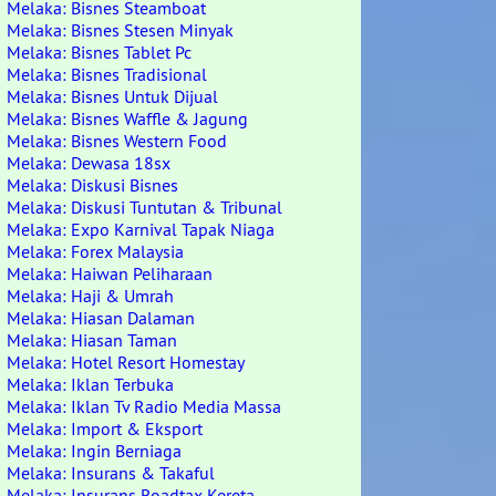
Melaka: Bisnes Steamboat
Melaka: Bisnes Stesen Minyak
Melaka: Bisnes Tablet Pc
Melaka: Bisnes Tradisional
Melaka: Bisnes Untuk Dijual
Melaka: Bisnes Waffle & Jagung
Melaka: Bisnes Western Food
Melaka: Dewasa 18sx
Melaka: Diskusi Bisnes
Melaka: Diskusi Tuntutan & Tribunal
Melaka: Expo Karnival Tapak Niaga
Melaka: Forex Malaysia
Melaka: Haiwan Peliharaan
Melaka: Haji & Umrah
Melaka: Hiasan Dalaman
Melaka: Hiasan Taman
Melaka: Hotel Resort Homestay
Melaka: Iklan Terbuka
Melaka: Iklan Tv Radio Media Massa
Melaka: Import & Eksport
Melaka: Ingin Berniaga
Melaka: Insurans & Takaful
Melaka: Insurans Roadtax Kereta