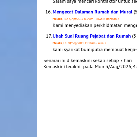
Salam saya mencari kontraktor untuk sed
Mengecat Dalaman Rumah dan Mural
(5
Melaka
, Tue 3/Apr/2012 8:34am - Zuwairi Rahman 2
Kami menyediakan perkhidmatan mengecat
Ubah Suai Ruang Pejabat dan Rumah
(3
Melaka
, Fri 30/Sep/2011 11:18am - Wira 2
kami syarikat bumiputra membuat kerja-ke
Senarai ini dikemaskini sekali setiap 7 hari
Kemaskini terakhir pada Mon 3/Aug/2026, 