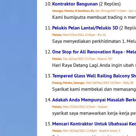
Kontraktor Bangunan
(2 Replies)
Selangor, Melaka, N.Sembilan, KL
, Sat 19/Aug/2017 2:22pm - Zali 
Kami bumiputra membuat trading n me
Pelukis Pelan Lantai/Pelukis 3D
(2 Repli
Melaka
, Wed 5/Oct/2016 12:41pm - Ris 16
Saya menyediakan perkhidmatan 1. Meluk
One Stop for All Renovation Raya - Mel
Melaka
, Tue 16/Jun/2015 12:27pm - Khairul 767
Hari Raya Datang Lagi. Anda ingin ubah
Tempered Glass Wall Railing Balcony 
Pahang, Melaka, Selangor
, Wed 20/May/2015 10:29am - Eddy 88
Syarikat kami membekal dan memasang k
Adakah Anda Mempunyai Masalah Berke
Melaka
, Wed 17/Oct/2012 6:31am - Haslam
syarikat saya menawarkan kerja-kerja pemb
Mencari Kontraktor Untuk Ubahsuai Ked
Melaka
, Mon 10/Sep/2012 12:40pm - Ibrahim Ismail 3