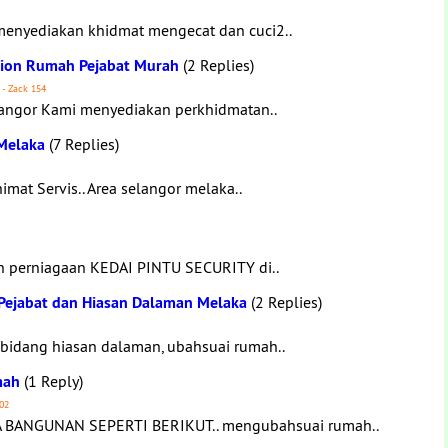
 menyediakan khidmat mengecat dan cuci2..
vation Rumah Pejabat Murah
(2 Replies)
 - Zack 154
elangor Kami menyediakan perkhidmatan..
Melaka
(7 Replies)
mat Servis.. Area selangor melaka..
ah perniagaan KEDAI PINTU SECURITY di..
 Pejabat dan Hiasan Dalaman Melaka
(2 Replies)
 bidang hiasan dalaman, ubahsuai rumah..
mah
(1 Reply)
102
BANGUNAN SEPERTI BERIKUT.. mengubahsuai rumah..