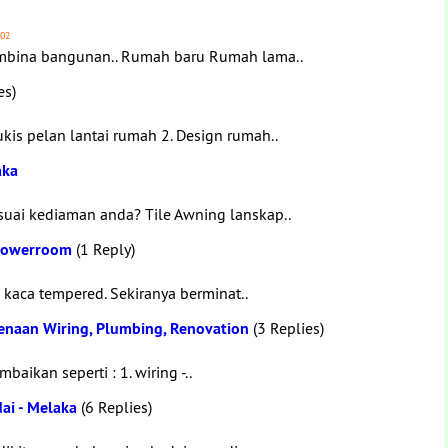
102
mbina bangunan.. Rumah baru Rumah lama..
es)
is pelan lantai rumah 2. Design rumah..
aka
 suai kediaman anda? Tile Awning lanskap..
Showerroom
(1 Reply)
aca tempered. Sekiranya berminat..
naan Wiring, Plumbing, Renovation
(3 Replies)
aikan seperti : 1. wiring -..
ai - Melaka
(6 Replies)