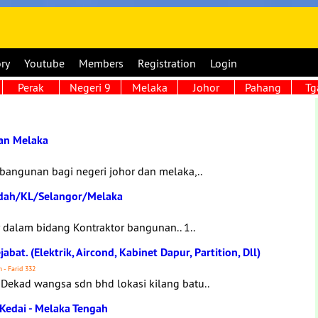
ory
Youtube
Members
Registration
Login
Perak
Negeri 9
Melaka
Johor
Pahang
Tg
dan Melaka
 bangunan bagi negeri johor dan melaka,..
dah/KL/Selangor/Melaka
 dalam bidang Kontraktor bangunan.. 1..
t. (Elektrik, Aircond, Kabinet Dapur, Partition, Dll)
 - Farid 332
ekad wangsa sdn bhd lokasi kilang batu..
edai - Melaka Tengah