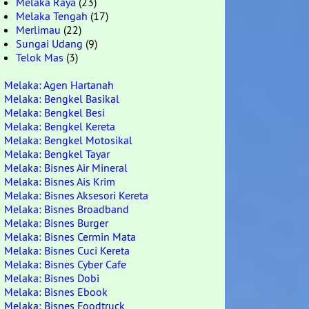
Melaka Raya
(23)
Melaka Tengah
(17)
Merlimau
(22)
Sungai Udang
(9)
Telok Mas
(3)
Melaka: Agen Hartanah
Melaka: Bengkel Basikal
Melaka: Bengkel Besi
Melaka: Bengkel Kereta
Melaka: Bengkel Motosikal
Melaka: Bengkel Tayar
Melaka: Bisnes Air Mineral
Melaka: Bisnes Ais Krim
Melaka: Bisnes Aksesori Kereta
Melaka: Bisnes Broadband
Melaka: Bisnes Burger
Melaka: Bisnes Cermin Mata
Melaka: Bisnes Cuci Kereta
Melaka: Bisnes Cyber Cafe
Melaka: Bisnes Dobi
Melaka: Bisnes Ebook
Melaka: Bisnes Foodtruck