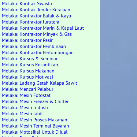
Melaka: Kontrak Swasta
Melaka: Kontrak Tender Kerajaan
Melaka: Kontraktor Balak & Kayu
Melaka: Kontraktor Jurutera
Melaka: Kontraktor Marin & Kapal Laut
Melaka: Kontraktor Minyak & Gas
Melaka: Kontraktor Pasir
Melaka: Kontraktor Pembinaan
Melaka: Kontraktor Perlombongan
Melaka: Kursus & Seminar
Melaka: Kursus Kecantikan
Melaka: Kursus Makanan
Melaka: Kursus Motivasi
Melaka: Ladang Getah Kelapa Sawit
Melaka: Mencari Pelabur
Melaka: Mesin Fotostat
Melaka: Mesin Freezer & Chiller
Melaka: Mesin Industri
Melaka: Mesin Jahit
Melaka: Mesin Proses Makanan
Melaka: Mesin Terminal Bayaran
Melaka: Motosikal Untuk Dijual