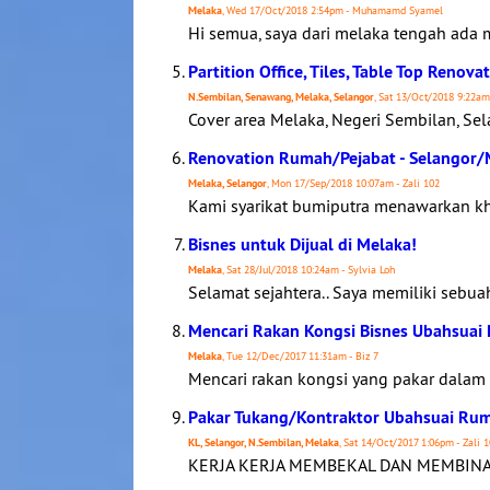
Melaka
, Wed 17/Oct/2018 2:54pm - Muhamamd Syamel
Hi semua, saya dari melaka tengah ada
Partition Office, Tiles, Table Top Reno
N.Sembilan, Senawang, Melaka, Selangor
, Sat 13/Oct/2018 9:22am
Cover area Melaka, Negeri Sembilan, S
Renovation Rumah/Pejabat - Selangor/
Melaka, Selangor
, Mon 17/Sep/2018 10:07am - Zali 102
Kami syarikat bumiputra menawarkan khi
Bisnes untuk Dijual di Melaka!
Melaka
, Sat 28/Jul/2018 10:24am - Sylvia Loh
Selamat sejahtera.. Saya memiliki sebu
Mencari Rakan Kongsi Bisnes Ubahsuai
Melaka
, Tue 12/Dec/2017 11:31am - Biz 7
Mencari rakan kongsi yang pakar dalam
Pakar Tukang/Kontraktor Ubahsuai Ru
KL, Selangor, N.Sembilan, Melaka
, Sat 14/Oct/2017 1:06pm - Zali 
KERJA KERJA MEMBEKAL DAN MEMBINA 