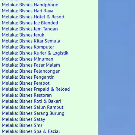
Melaka: Bisnes Handphone
Melaka: Bisnes Hari Raya
Melaka: Bisnes Hotel & Resort
Melaka: Bisnes Ice Blended
Melaka: Bisnes Jam Tangan
Melaka: Bisnes Jeruk
Melaka: Bisnes Kitar Semula
Melaka: Bisnes Komputer
Melaka: Bisnes Kurier & Logistik
Melaka: Bisnes Minuman
Melaka: Bisnes Pasar Malam
Melaka: Bisnes Pelancongan
Melaka: Bisnes Pengantin
Melaka: Bisnes Perabot
Melaka: Bisnes Prepaid & Reload
Melaka: Bisnes Restoran
Melaka: Bisnes Roti & Bakeri
Melaka: Bisnes Salun Rambut
Melaka: Bisnes Sarang Burung
Melaka: Bisnes Satay
Melaka: Bisnes Sms
Melaka: Bisnes Spa & Facial