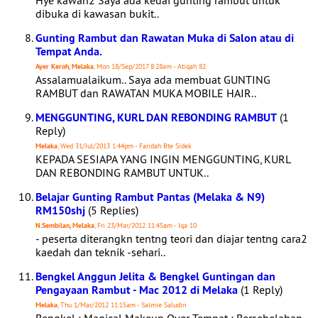
Hye kawan2 Saya ada kedai gunting rambut untuk
dibuka di kawasan bukit..
Gunting Rambut dan Rawatan Muka di Salon atau di
Tempat Anda.
Ayer Keroh, Melaka
, Mon 18/Sep/2017 8:28am - Atiqah 82
Assalamualaikum.. Saya ada membuat GUNTING
RAMBUT dan RAWATAN MUKA MOBILE HAIR..
MENGGUNTING, KURL DAN REBONDING RAMBUT
(1
Reply)
Melaka
, Wed 31/Jul/2013 1:44pm - Faridah Bte Sidek
KEPADA SESIAPA YANG INGIN MENGGUNTING, KURL
DAN REBONDING RAMBUT UNTUK..
Belajar Gunting Rambut Pantas (Melaka & N9)
RM150shj
(5 Replies)
N.Sembilan, Melaka
, Fri 23/Mar/2012 11:45am - Iqa 10
- peserta diterangkn tentng teori dan diajar tentng cara2
kaedah dan teknik -sehari..
Bengkel Anggun Jelita & Bengkel Guntingan dan
Pengayaan Rambut - Mac 2012 di Melaka
(1 Reply)
Melaka
, Thu 1/Mar/2012 11:15am - Salmie Saludin