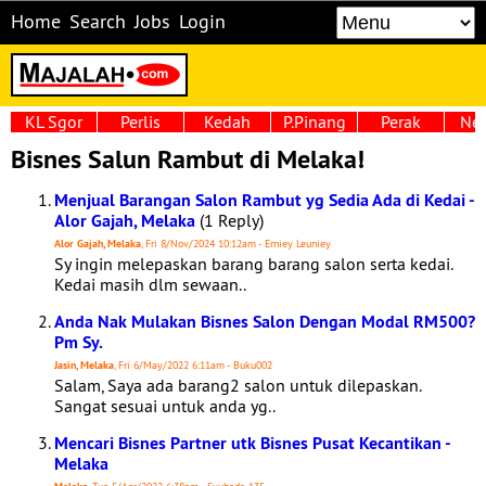
Home
Search
Jobs
Login
KL Sgor
Perlis
Kedah
P.Pinang
Perak
Neg
Bisnes Salun Rambut di Melaka!
Menjual Barangan Salon Rambut yg Sedia Ada di Kedai -
Alor Gajah, Melaka
(1 Reply)
Alor Gajah, Melaka
, Fri 8/Nov/2024 10:12am - Erniey Leuniey
Sy ingin melepaskan barang barang salon serta kedai.
Kedai masih dlm sewaan..
Anda Nak Mulakan Bisnes Salon Dengan Modal RM500?
Pm Sy.
Jasin, Melaka
, Fri 6/May/2022 6:11am - Buku002
Salam, Saya ada barang2 salon untuk dilepaskan.
Sangat sesuai untuk anda yg..
Mencari Bisnes Partner utk Bisnes Pusat Kecantikan -
Melaka