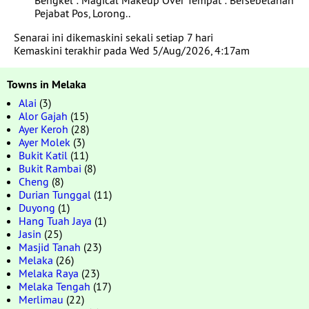
Bengkel : Magical Makeup Over Tempat : Bersebelahan
Pejabat Pos, Lorong..
Senarai ini dikemaskini sekali setiap 7 hari
Kemaskini terakhir pada Wed 5/Aug/2026, 4:17am
Towns in Melaka
Alai
(3)
Alor Gajah
(15)
Ayer Keroh
(28)
Ayer Molek
(3)
Bukit Katil
(11)
Bukit Rambai
(8)
Cheng
(8)
Durian Tunggal
(11)
Duyong
(1)
Hang Tuah Jaya
(1)
Jasin
(25)
Masjid Tanah
(23)
Melaka
(26)
Melaka Raya
(23)
Melaka Tengah
(17)
Merlimau
(22)