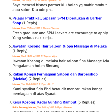
Melaka
, Tue 5/Apr/2022 6:38am - Syuhada 135
Saya mencari bisnes partner klu boleh yg mahir rambut
atau salon. Klu xde pn..
Pelajar Praktikal, Lepasan SPM Diperlukan di Barber
Shop
(1 Reply)
Melaka
, Mon 20/Dec/2021 6:27am - Clamour
Fresh graduate and SPM leavers are encourage to apply.
Yang serious nak kerja..
Jawatan Kosong Hair Saloon & Spa Massage di Melaka
(1 Reply)
Melaka
, Wed 14/Nov/2018 12:16pm - Vijian
Jawatan Kosong di melaka hair saloon Spa Massage Ada
Pengalaman boleh Bincang..
Rakan Kongsi Perniagaan Saloon dan Barbershop
(Melaka)
(2 Replies)
Melaka
, Tue 17/Jul/2018 2:10pm - Biz 7
Kami syarikat Sdn Bhd beraudit mencari rakan kongsi
perniagaan di atas Syarat..
Kerja Kosong: Kedai Gunting Rambut
(6 Replies)
Bukit Beruang, Melaka
, Tue 7/Nov/2017 2:07pm - Dwaraz