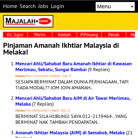
Home
Search
Jobs
Login
KL Sgor
Perlis
Kedah
P.Pinang
Perak
Neg
Pinjaman Amanah Ikhtiar Malaysia di
Melaka!
Mencari Ahli/Sahabat Baru Amanah Ikhtiar di Kawasan
Merlimau, Sebatu, Sungai Rambai
(9 Replies)
Melaka
, Mon 17/Jun/2013 10:04am - Elly 72
SESIAPA BERMINAT DALAM DUNIA PERNIAGAAN..TAPI
TIADA MODAL?? JOM JOIN AMANAH..
Mencari Ahli/Sahabat Baru AIM di Air Tawar Merlimau,
Melaka
(7 Replies)
Melaka
, Thu 14/Mar/2013 1:46pm - Elly 72
BERMINAT SILA HUBUNGI SAYA 012-2139464...YANG
BERMINAT NAK TAMBAH PENDAPATAN..
Amanah Ikhtiar Malaysia (AIM) di Semabok, Melaka
(21