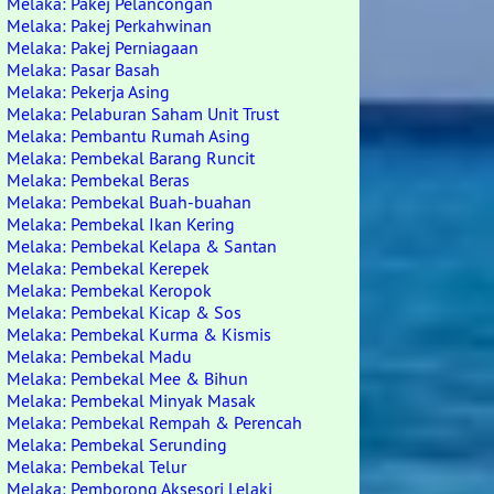
Melaka: Pakej Pelancongan
Melaka: Pakej Perkahwinan
Melaka: Pakej Perniagaan
Melaka: Pasar Basah
Melaka: Pekerja Asing
Melaka: Pelaburan Saham Unit Trust
Melaka: Pembantu Rumah Asing
Melaka: Pembekal Barang Runcit
Melaka: Pembekal Beras
Melaka: Pembekal Buah-buahan
Melaka: Pembekal Ikan Kering
Melaka: Pembekal Kelapa & Santan
Melaka: Pembekal Kerepek
Melaka: Pembekal Keropok
Melaka: Pembekal Kicap & Sos
Melaka: Pembekal Kurma & Kismis
Melaka: Pembekal Madu
Melaka: Pembekal Mee & Bihun
Melaka: Pembekal Minyak Masak
Melaka: Pembekal Rempah & Perencah
Melaka: Pembekal Serunding
Melaka: Pembekal Telur
Melaka: Pemborong Aksesori Lelaki