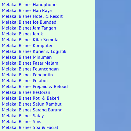
Melaka: Bisnes Handphone
Melaka: Bisnes Hari Raya
Melaka: Bisnes Hotel & Resort
Melaka: Bisnes Ice Blended
Melaka: Bisnes Jam Tangan
Melaka: Bisnes Jeruk
Melaka: Bisnes Kitar Semula
Melaka: Bisnes Komputer
Melaka: Bisnes Kurier & Logistik
Melaka: Bisnes Minuman
Melaka: Bisnes Pasar Malam
Melaka: Bisnes Pelancongan
Melaka: Bisnes Pengantin
Melaka: Bisnes Perabot
Melaka: Bisnes Prepaid & Reload
Melaka: Bisnes Restoran
Melaka: Bisnes Roti & Bakeri
Melaka: Bisnes Salun Rambut
Melaka: Bisnes Sarang Burung
Melaka: Bisnes Satay
Melaka: Bisnes Sms
Melaka: Bisnes Spa & Facial