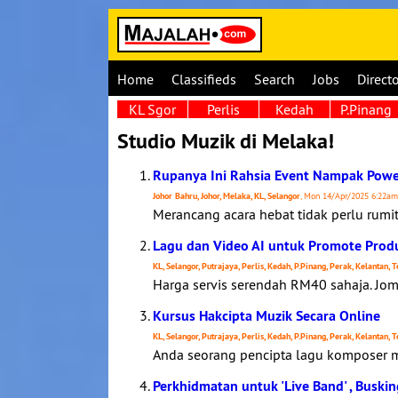
Home
Classifieds
Search
Jobs
Direct
KL Sgor
Perlis
Kedah
P.Pinang
Studio Muzik di Melaka!
Rupanya Ini Rahsia Event Nampak Powe
Johor Bahru, Johor, Melaka, KL, Selangor
, Mon 14/Apr/2025 6:22am 
Merancang acara hebat tidak perlu rumi
Lagu dan Video AI untuk Promote Prod
KL, Selangor, Putrajaya, Perlis, Kedah, P.Pinang, Perak, Kelantan,
Harga servis serendah RM40 sahaja. Jom
Kursus Hakcipta Muzik Secara Online
KL, Selangor, Putrajaya, Perlis, Kedah, P.Pinang, Perak, Kelantan,
Anda seorang pencipta lagu komposer m
Perkhidmatan untuk 'Live Band' , Busk