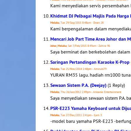
Kami menyediakan servis persembahan ba
Khidmat DJ Pelbagai Majlis Pada Harga
Melaka
, Tue 29/Sep/2015 8:48am - Dean 28
Kami berpengalaman dalam menyediakan
Mencari Job Part Time Area Johor dan 
Johor, Melaka
, Sat 7/Feb/2015 8:49am - Zahira 96
Saya berminat dan berkebolehan dalam 
Saringan Pertandingan Karaoke K-Prop
Melaka
, Tue 25/Nov/2014 2:48pm - Amirul679
YURAN RM35 lagu. hadiah rm1000 tunai
Sewaan Sistem P.A. (Deejay)
(1 Reply)
Melaka
, Thu 26/Jan/2012 2:49pm - Arieanie Entertainment
Saya menyediakan sewaan sistem P.A. bag
PSR-E223 Yamaha Keyboard untuk Dijua
Melaka
, Tue 27/Dec/2011 2:41pm - Ijam 3
-model baru yamaha PSR-E223 -berfungsi