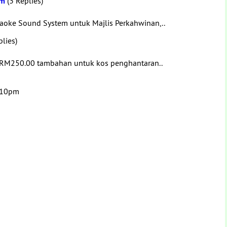
em
(3 Replies)
oke Sound System untuk Majlis Perkahwinan,..
lies)
 RM250.00 tambahan untuk kos penghantaran..
5:10pm