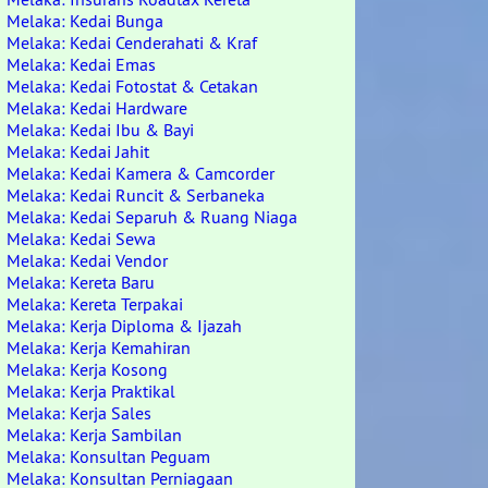
Melaka: Kedai Bunga
Melaka: Kedai Cenderahati & Kraf
Melaka: Kedai Emas
Melaka: Kedai Fotostat & Cetakan
Melaka: Kedai Hardware
Melaka: Kedai Ibu & Bayi
Melaka: Kedai Jahit
Melaka: Kedai Kamera & Camcorder
Melaka: Kedai Runcit & Serbaneka
Melaka: Kedai Separuh & Ruang Niaga
Melaka: Kedai Sewa
Melaka: Kedai Vendor
Melaka: Kereta Baru
Melaka: Kereta Terpakai
Melaka: Kerja Diploma & Ijazah
Melaka: Kerja Kemahiran
Melaka: Kerja Kosong
Melaka: Kerja Praktikal
Melaka: Kerja Sales
Melaka: Kerja Sambilan
Melaka: Konsultan Peguam
Melaka: Konsultan Perniagaan