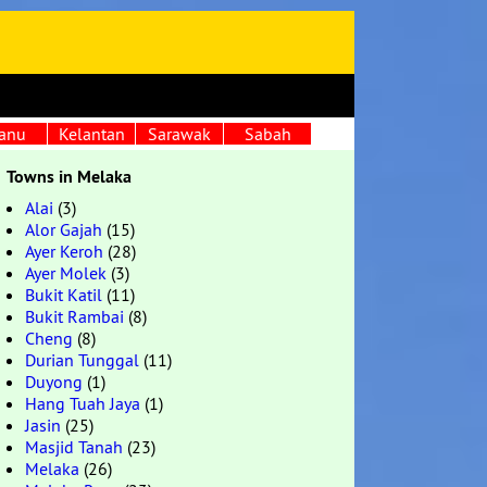
anu
Kelantan
Sarawak
Sabah
Towns in Melaka
Alai
(3)
Alor Gajah
(15)
Ayer Keroh
(28)
Ayer Molek
(3)
Bukit Katil
(11)
Bukit Rambai
(8)
Cheng
(8)
Durian Tunggal
(11)
Duyong
(1)
Hang Tuah Jaya
(1)
Jasin
(25)
Masjid Tanah
(23)
Melaka
(26)