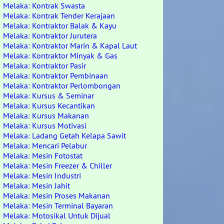
Melaka: Kontrak Swasta
Melaka: Kontrak Tender Kerajaan
Melaka: Kontraktor Balak & Kayu
Melaka: Kontraktor Jurutera
Melaka: Kontraktor Marin & Kapal Laut
Melaka: Kontraktor Minyak & Gas
Melaka: Kontraktor Pasir
Melaka: Kontraktor Pembinaan
Melaka: Kontraktor Perlombongan
Melaka: Kursus & Seminar
Melaka: Kursus Kecantikan
Melaka: Kursus Makanan
Melaka: Kursus Motivasi
Melaka: Ladang Getah Kelapa Sawit
Melaka: Mencari Pelabur
Melaka: Mesin Fotostat
Melaka: Mesin Freezer & Chiller
Melaka: Mesin Industri
Melaka: Mesin Jahit
Melaka: Mesin Proses Makanan
Melaka: Mesin Terminal Bayaran
Melaka: Motosikal Untuk Dijual