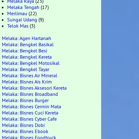
Melaka Raya
(23)
Melaka Tengah
(17)
Merlimau
(22)
Sungai Udang
(9)
Telok Mas
(3)
Melaka: Agen Hartanah
Melaka: Bengkel Basikal
Melaka: Bengkel Besi
Melaka: Bengkel Kereta
Melaka: Bengkel Motosikal
Melaka: Bengkel Tayar
Melaka: Bisnes Air Mineral
Melaka: Bisnes Ais Krim
Melaka: Bisnes Aksesori Kereta
Melaka: Bisnes Broadband
Melaka: Bisnes Burger
Melaka: Bisnes Cermin Mata
Melaka: Bisnes Cuci Kereta
Melaka: Bisnes Cyber Cafe
Melaka: Bisnes Dobi
Melaka: Bisnes Ebook
Melaka: Bisnes Foodtruck