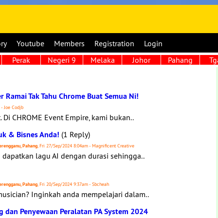
ory
Youtube
Members
Registration
Login
Perak
Negeri 9
Melaka
Johor
Pahang
Tg
r Ramai Tak Tahu Chrome Buat Semua Ni!
- Joe Codjb
t. Di CHROME Event Empire, kami bukan..
uk & Bisnes Anda!
(1 Reply)
 Terengganu, Pahang
, Fri 27/Sep/2024 8:04am - Magnificent Creative
 dapatkan lagu AI dengan durasi sehingga..
 Terengganu, Pahang
, Fri 20/Sep/2024 9:37am - Sbcheah
usician? Inginkah anda mempelajari dalam..
ing dan Penyewaan Peralatan PA System 2024