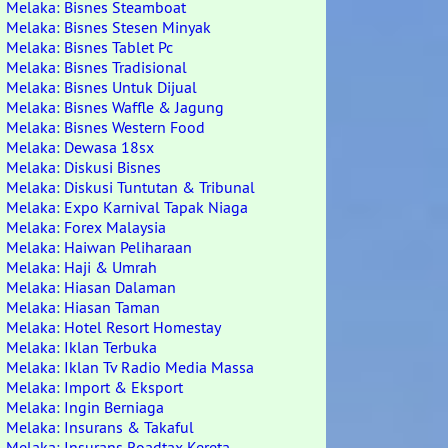
Melaka: Bisnes Steamboat
Melaka: Bisnes Stesen Minyak
Melaka: Bisnes Tablet Pc
Melaka: Bisnes Tradisional
Melaka: Bisnes Untuk Dijual
Melaka: Bisnes Waffle & Jagung
Melaka: Bisnes Western Food
Melaka: Dewasa 18sx
Melaka: Diskusi Bisnes
Melaka: Diskusi Tuntutan & Tribunal
Melaka: Expo Karnival Tapak Niaga
Melaka: Forex Malaysia
Melaka: Haiwan Peliharaan
Melaka: Haji & Umrah
Melaka: Hiasan Dalaman
Melaka: Hiasan Taman
Melaka: Hotel Resort Homestay
Melaka: Iklan Terbuka
Melaka: Iklan Tv Radio Media Massa
Melaka: Import & Eksport
Melaka: Ingin Berniaga
Melaka: Insurans & Takaful
Melaka: Insurans Roadtax Kereta