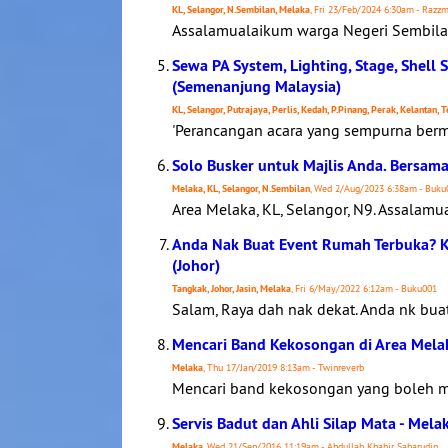
KL, Selangor, N.Sembilan, Melaka
, Fri 23/Feb/2024 6:30am - Razz
Assalamualaikum warga Negeri Sembila
Sewa PA System, Lighting, Stage, Shell 
(Semenanjung Malaysia)
KL, Selangor, Putrajaya, Perlis, Kedah, P.Pinang, Perak, Kelantan,
'Perancangan acara yang sempurna bermul
Solo Busker untuk Majlis Anda. Bersa
Melaka, KL, Selangor, N.Sembilan
, Wed 2/Aug/2023 6:38am - Buku
Area Melaka, KL, Selangor, N9. Assalam
Anda Nak Buat Event Rumah Terbuka? K
(Johor)
Tangkak, Johor, Jasin, Melaka
, Fri 6/May/2022 6:12am - Buku001
Salam, Raya dah nak dekat. Anda nk bua
Mencari Band Kekosongan di Area Melak
Melaka
, Thu 17/Jan/2019 8:13am - Twinreverb
Mencari band kekosongan yang boleh meng
Servis Badut dan Ahli Silap Mata - Mela
Melaka
, Wed 21/Sep/2016 11:19am - Abdullah Khabir Saharudin