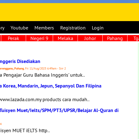
ory
Youtube
Members
Registration
Login
Perak
Negeri 9
Melaka
Johor
Pahang
Tg
nggeris Disediakan
 Terengganu, Pahang
, Fri 11/Aug/2023 6:49am - Sirr 2
Pengajar Guru Bahasa Inggeris' untuk..
sa Korea, Mandarin, Jepun, Sepanyol Dan Filipina
 www.lazada.com.my products cara mudah..
 Tuisyen Muet/Ielts/SPM/PT3/UPSR/Belajar Al-Quran di
14
isyen MUET iELTS http..