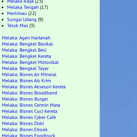
Melaka Raya
(23)
Melaka Tengah
(17)
Merlimau
(22)
Sungai Udang
(9)
Telok Mas
(3)
Melaka: Agen Hartanah
Melaka: Bengkel Basikal
Melaka: Bengkel Besi
Melaka: Bengkel Kereta
Melaka: Bengkel Motosikal
Melaka: Bengkel Tayar
Melaka: Bisnes Air Mineral
Melaka: Bisnes Ais Krim
Melaka: Bisnes Aksesori Kereta
Melaka: Bisnes Broadband
Melaka: Bisnes Burger
Melaka: Bisnes Cermin Mata
Melaka: Bisnes Cuci Kereta
Melaka: Bisnes Cyber Cafe
Melaka: Bisnes Dobi
Melaka: Bisnes Ebook
Melaka: Bisnes Foodtruck