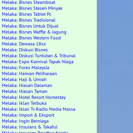
Melaka: Bisnes Steamboat
Melaka: Bisnes Stesen Minyak
Melaka: Bisnes Tablet Pc
Melaka: Bisnes Tradisional
Melaka: Bisnes Untuk Dijual
Melaka: Bisnes Waffle & Jagung
Melaka: Bisnes Western Food
Melaka: Dewasa 18sx
Melaka: Diskusi Bisnes
Melaka: Diskusi Tuntutan & Tribunal
Melaka: Expo Karnival Tapak Niaga
Melaka: Forex Malaysia
Melaka: Haiwan Peliharaan
Melaka: Haji & Umrah
Melaka: Hiasan Dalaman
Melaka: Hiasan Taman
Melaka: Hotel Resort Homestay
Melaka: Iklan Terbuka
Melaka: Iklan Tv Radio Media Massa
Melaka: Import & Eksport
Melaka: Ingin Berniaga
Melaka: Insurans & Takaful
Melaka: Insurans Roadtax Kereta