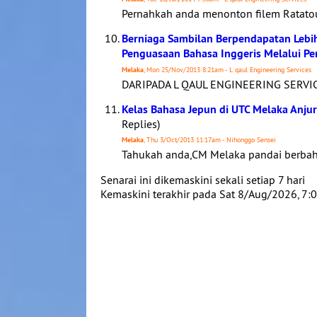
Pernahkah anda menonton filem Ratatoui
Berniaga Sambilan Berpendapatan Lebi
Penguasaan Bahasa Inggeris Melalui 
Melaka
, Mon 25/Nov/2013 8:21am - L qaul Engineering Services
DARIPADA L QAUL ENGINEERING SERVIC
Kelas Bahasa Jepun di UTC Melaka Anju
Replies)
Melaka
, Thu 3/Oct/2013 11:17am - Nihonggo Sensei
Tahukah anda,CM Melaka pandai berbah
Senarai ini dikemaskini sekali setiap 7 hari
Kemaskini terakhir pada Sat 8/Aug/2026, 7