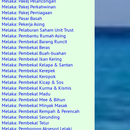
Melaka: Pakej Pelancongan
Melaka: Pakej Perkahwinan
Melaka: Pakej Perniagaan
Melaka: Pasar Basah
Melaka: Pekerja Asing
Melaka: Pelaburan Saham Unit Trust
Melaka: Pembantu Rumah Asing
Melaka: Pembekal Barang Runcit
Melaka: Pembekal Beras
Melaka: Pembekal Buah-buahan
Melaka: Pembekal Ikan Kering
Melaka: Pembekal Kelapa & Santan
Melaka: Pembekal Kerepek
Melaka: Pembekal Keropok
Melaka: Pembekal Kicap & Sos
Melaka: Pembekal Kurma & Kismis
Melaka: Pembekal Madu
Melaka: Pembekal Mee & Bihun
Melaka: Pembekal Minyak Masak
Melaka: Pembekal Rempah & Perencah
Melaka: Pembekal Serunding
Melaka: Pembekal Telur
Melaka: Pemborong Aksesori Lelaki