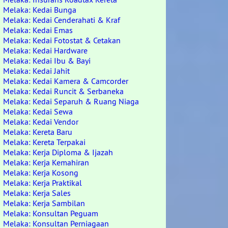
Melaka: Kedai Bunga
Melaka: Kedai Cenderahati & Kraf
Melaka: Kedai Emas
Melaka: Kedai Fotostat & Cetakan
Melaka: Kedai Hardware
Melaka: Kedai Ibu & Bayi
Melaka: Kedai Jahit
Melaka: Kedai Kamera & Camcorder
Melaka: Kedai Runcit & Serbaneka
Melaka: Kedai Separuh & Ruang Niaga
Melaka: Kedai Sewa
Melaka: Kedai Vendor
Melaka: Kereta Baru
Melaka: Kereta Terpakai
Melaka: Kerja Diploma & Ijazah
Melaka: Kerja Kemahiran
Melaka: Kerja Kosong
Melaka: Kerja Praktikal
Melaka: Kerja Sales
Melaka: Kerja Sambilan
Melaka: Konsultan Peguam
Melaka: Konsultan Perniagaan