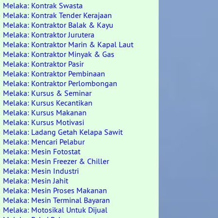
Melaka: Kontrak Swasta
Melaka: Kontrak Tender Kerajaan
Melaka: Kontraktor Balak & Kayu
Melaka: Kontraktor Jurutera
Melaka: Kontraktor Marin & Kapal Laut
Melaka: Kontraktor Minyak & Gas
Melaka: Kontraktor Pasir
Melaka: Kontraktor Pembinaan
Melaka: Kontraktor Perlombongan
Melaka: Kursus & Seminar
Melaka: Kursus Kecantikan
Melaka: Kursus Makanan
Melaka: Kursus Motivasi
Melaka: Ladang Getah Kelapa Sawit
Melaka: Mencari Pelabur
Melaka: Mesin Fotostat
Melaka: Mesin Freezer & Chiller
Melaka: Mesin Industri
Melaka: Mesin Jahit
Melaka: Mesin Proses Makanan
Melaka: Mesin Terminal Bayaran
Melaka: Motosikal Untuk Dijual