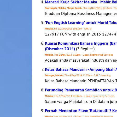
Mencari Kerja Sekitar Melaka - Mahir B
Alor Gajah, Melaka, Masjid Tanah
, Thu 10/Nov/2016 10:58am - Nu
Graduan Diploma Bussiness Management.
'Fun English Learning' untuk Murid Tah
Melaka
, Fri 11/Dec/2015 10:51am - Amli 3
127917 FUN with english 2015 127474 
Kuasai Komunikasi Bahasa Inggeris (B
(Disember 2014)
(2 Replies)
Melaka
, Tue 2/Dec/2014 1:10pm - L qaul Engineering Services
Adakah anda masyarakat industri dan in
Kelas Bahasa Mandarin - Ampang Shah 
Selangor, Melaka
, Thu 4/Sep/2014 11:33am - S H O Learning
Kelas Bahasa Mandarin PENDAFTARAN T
Perunding Pemasaran Sambilan untuk Be
Melaka
, Thu 17/Jul/2014 10:00am - L qaul Engineering Services
Salam warga Majalah.com Di dalam jurnal
Pernah Menonton Filem 'Ratatoulli'? Ke
Melaka
, Tue 10/Jun/2014 7:30am - L qaul Engineering Services