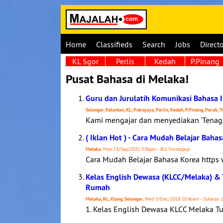
Home
Classifieds
Search
Jobs
Direct
KL Sgor
Perlis
Kedah
P.Pinang
Pusat Bahasa di Melaka!
Guru dan Jurulatih Komunikasi Bahasa I
Selangor, Kelantan, KL, Putrajaya, Perlis, Kedah, P.Pinang, Perak,
Kami mengajar dan menyediakan 'Tenaga 
( Iklan Hot ) - Cara Mudah Belajar Baha
Melaka
, Mon 13/Sep/2021 3:06pm - Biz Twintopup
Cara Mudah Belajar Bahasa Korea https
Kelas English Dewasa (KLCC/Melaka) &
Rumah
Melaka, KL, Klang, Selangor
, Wed 5/Dec/2018 10:46am - Suhaiza 
1. Kelas English Dewasa KLCC Melaka Tu