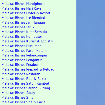
Melaka: Bisnes Handphone
Melaka: Bisnes Hari Raya
Melaka: Bisnes Hotel & Resort
Melaka: Bisnes Ice Blended
Melaka: Bisnes Jam Tangan
Melaka: Bisnes Jeruk
Melaka: Bisnes Kitar Semula
Melaka: Bisnes Komputer
Melaka: Bisnes Kurier & Logistik
Melaka: Bisnes Minuman
Melaka: Bisnes Pasar Malam
Melaka: Bisnes Pelancongan
Melaka: Bisnes Pengantin
Melaka: Bisnes Perabot
Melaka: Bisnes Prepaid & Reload
Melaka: Bisnes Restoran
Melaka: Bisnes Roti & Bakeri
Melaka: Bisnes Salun Rambut
Melaka: Bisnes Sarang Burung
Melaka: Bisnes Satay
Melaka: Bisnes Sms
Melaka: Bisnes Spa & Facial