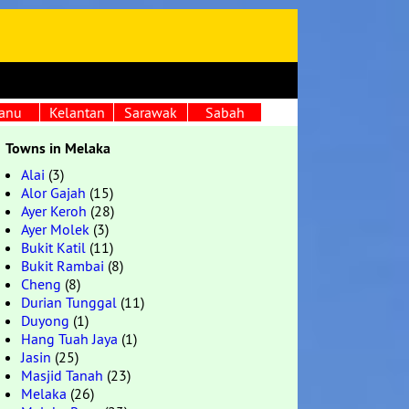
anu
Kelantan
Sarawak
Sabah
Towns in Melaka
Alai
(3)
Alor Gajah
(15)
Ayer Keroh
(28)
Ayer Molek
(3)
Bukit Katil
(11)
Bukit Rambai
(8)
Cheng
(8)
Durian Tunggal
(11)
Duyong
(1)
Hang Tuah Jaya
(1)
Jasin
(25)
Masjid Tanah
(23)
Melaka
(26)