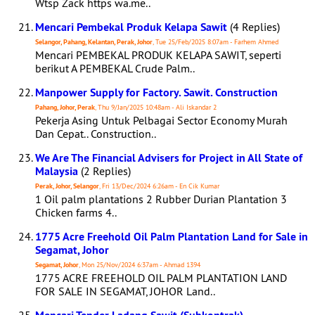
Wtsp Zack https wa.me..
Mencari Pembekal Produk Kelapa Sawit
(4 Replies)
Selangor, Pahang, Kelantan, Perak, Johor
, Tue 25/Feb/2025 8:07am - Farhem Ahmed
Mencari PEMBEKAL PRODUK KELAPA SAWIT, seperti
berikut A PEMBEKAL Crude Palm..
Manpower Supply for Factory. Sawit. Construction
Pahang, Johor, Perak
, Thu 9/Jan/2025 10:48am - Ali Iskandar 2
Pekerja Asing Untuk Pelbagai Sector Economy Murah
Dan Cepat.. Construction..
We Are The Financial Advisers for Project in All State of
Malaysia
(2 Replies)
Perak, Johor, Selangor
, Fri 13/Dec/2024 6:26am - En Cik Kumar
1 Oil palm plantations 2 Rubber Durian Plantation 3
Chicken farms 4..
1775 Acre Freehold Oil Palm Plantation Land for Sale in
Segamat, Johor
Segamat, Johor
, Mon 25/Nov/2024 6:37am - Ahmad 1394
1775 ACRE FREEHOLD OIL PALM PLANTATION LAND
FOR SALE IN SEGAMAT, JOHOR Land..