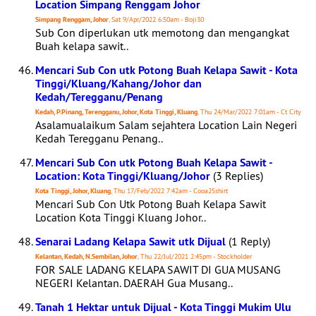
Location Simpang Renggam Johor
Simpang Renggam, Johor
, Sat 9/Apr/2022 6:50am - Boji30
Sub Con diperlukan utk memotong dan mengangkat
Buah kelapa sawit..
Mencari Sub Con utk Potong Buah Kelapa Sawit - Kota
Tinggi/Kluang/Kahang/Johor dan
Kedah/Teregganu/Penang
Kedah, P.Pinang, Terengganu, Johor, Kota Tinggi, Kluang
, Thu 24/Mar/2022 7:01am - Ct City
Asalamualaikum Salam sejahtera Location Lain Negeri
Kedah Teregganu Penang..
Mencari Sub Con utk Potong Buah Kelapa Sawit -
Location: Kota Tinggi/Kluang/Johor
(3 Replies)
Kota Tinggi, Johor, Kluang
, Thu 17/Feb/2022 7:42am - Cooa25shirt
Mencari Sub Con Utk Potong Buah Kelapa Sawit
Location Kota Tinggi Kluang Johor..
Senarai Ladang Kelapa Sawit utk Dijual
(1 Reply)
Kelantan, Kedah, N.Sembilan, Johor
, Thu 22/Jul/2021 2:45pm - Stockholder
FOR SALE LADANG KELAPA SAWIT DI GUA MUSANG
NEGERI Kelantan. DAERAH Gua Musang..
Tanah 1 Hektar untuk Dijual - Kota Tinggi Mukim Ulu