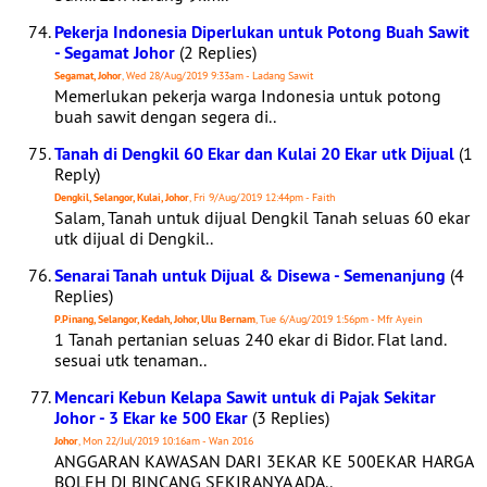
Pekerja Indonesia Diperlukan untuk Potong Buah Sawit
- Segamat Johor
(2 Replies)
Segamat, Johor
, Wed 28/Aug/2019 9:33am - Ladang Sawit
Memerlukan pekerja warga Indonesia untuk potong
buah sawit dengan segera di..
Tanah di Dengkil 60 Ekar dan Kulai 20 Ekar utk Dijual
(1
Reply)
Dengkil, Selangor, Kulai, Johor
, Fri 9/Aug/2019 12:44pm - Faith
Salam, Tanah untuk dijual Dengkil Tanah seluas 60 ekar
utk dijual di Dengkil..
Senarai Tanah untuk Dijual & Disewa - Semenanjung
(4
Replies)
P.Pinang, Selangor, Kedah, Johor, Ulu Bernam
, Tue 6/Aug/2019 1:56pm - Mfr Ayein
1 Tanah pertanian seluas 240 ekar di Bidor. Flat land.
sesuai utk tenaman..
Mencari Kebun Kelapa Sawit untuk di Pajak Sekitar
Johor - 3 Ekar ke 500 Ekar
(3 Replies)
Johor
, Mon 22/Jul/2019 10:16am - Wan 2016
ANGGARAN KAWASAN DARI 3EKAR KE 500EKAR HARGA
BOLEH DI BINCANG SEKIRANYA ADA..