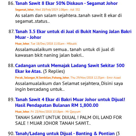
Tanah Sawit 8 Ekar 50% Diskaun - Segamat Johor
Segamat, Johor
, Wed 20/Feb/2019 1:08pm - Adi 332
As salam dan salam sejahtera..tanah sawit 8 ekar di
segamat..status..
Tanah 3.5 Ekar untuk di Jual di Bukit Naning Jalan Bakri
Muar - Johor
Muar, Johor
, Tue 18/Dec/2018 11:01am - Mfauzik
Assalamualaikum semua.. tanah untuk di jual di
kawasan bkit naning jalan bakri..
Cadangan untuk Memajak Ladang Sawit Sekitar 500
Ekar ke Atas.
(3 Replies)
Perak, Selangor, N.Sembilan, Pahang, Johor
, Thu 29/Nov/2018 12:25pm - Emir Aizad
Assalamualaikum dan Selamat sejahtera, Disini saya
ingin bercadang untuk..
Tanah Sawit 4 Ekar di Bakri Muar Johor untuk Dijual!
Hasil Pendapatan Bulanan RM 1,800.00
Muar, Johor
, Fri 23/Nov/2018 10:18pm - Mr Qayyum
TANAH SAWIT UNTUK DIJUAL ! PALM OIL LAND FOR
SALE ! MUAR JOHOR TANAH SAWIT..
Tanah/Ladang untuk Dijual - Banting & Pontian
(3