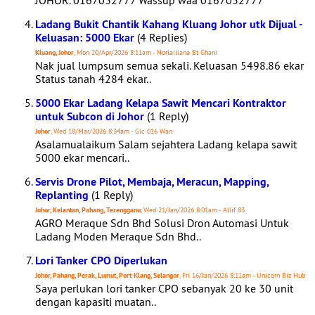
JOHOR. 0167032777 Wassup waa 0167032777
Ladang Bukit Chantik Kahang Kluang Johor utk Dijual -
Keluasan: 5000 Ekar
(4 Replies)
Kluang, Johor
, Mon 20/Apr/2026 8:11am - Norlailiana Bt Ghani
Nak jual lumpsum semua sekali. Keluasan 5498.86 ekar
Status tanah 4284 ekar..
5000 Ekar Ladang Kelapa Sawit Mencari Kontraktor
untuk Subcon di Johor
(1 Reply)
Johor
, Wed 18/Mar/2026 8:34am - Glc 016 Wan
Asalamualaikum Salam sejahtera Ladang kelapa sawit
5000 ekar mencari..
Servis Drone Pilot, Membaja, Meracun, Mapping,
Replanting
(1 Reply)
Johor, Kelantan, Pahang, Terengganu
, Wed 21/Jan/2026 8:01am - Allif 83
AGRO Meraque Sdn Bhd Solusi Dron Automasi Untuk
Ladang Moden Meraque Sdn Bhd..
Lori Tanker CPO Diperlukan
Johor, Pahang, Perak, Lumut, Port Klang, Selangor
, Fri 16/Jan/2026 8:11am - Unicorn Biz Hub
Saya perlukan lori tanker CPO sebanyak 20 ke 30 unit
dengan kapasiti muatan..