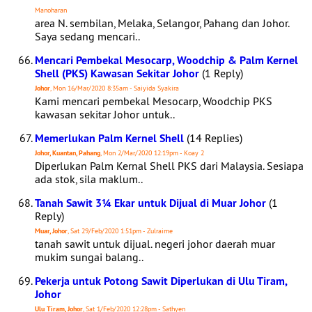
Manoharan
area N. sembilan, Melaka, Selangor, Pahang dan Johor.
Saya sedang mencari..
Mencari Pembekal Mesocarp, Woodchip & Palm Kernel
Shell (PKS) Kawasan Sekitar Johor
(1 Reply)
Johor
, Mon 16/Mar/2020 8:35am - Saiyida Syakira
Kami mencari pembekal Mesocarp, Woodchip PKS
kawasan sekitar Johor untuk..
Memerlukan Palm Kernel Shell
(14 Replies)
Johor, Kuantan, Pahang
, Mon 2/Mar/2020 12:19pm - Koay 2
Diperlukan Palm Kernal Shell PKS dari Malaysia. Sesiapa
ada stok, sila maklum..
Tanah Sawit 3¼ Ekar untuk Dijual di Muar Johor
(1
Reply)
Muar, Johor
, Sat 29/Feb/2020 1:51pm - Zulraime
tanah sawit untuk dijual. negeri johor daerah muar
mukim sungai balang..
Pekerja untuk Potong Sawit Diperlukan di Ulu Tiram,
Johor
Ulu Tiram, Johor
, Sat 1/Feb/2020 12:28pm - Sathyen