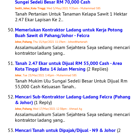
Sungei Sedeli Besar RM 70,000 Cash
Sedili, Johor, Kota Tinggi
, Wed 5/May/2021 9:35am - Muhammad 585
Tanah Pertanian Untuk Tanaman Kelapa Sawit 1 Hektar
2.47 Ekar Lapisan Ke 2..
Memerlukan Kontraktor Ladang untuk Kerja Potong
Buah Sawit di Pahang/Johor - Felcra
Johor, Pahang
, Thu 15/Apr/2021 11:19am - Johordthartanah
Assalamualaikum Salam Sejahtera Saya sedang mencari
kontraktor ladang yang..
Tanah 2.47 Ekar untuk Dijual RM 55,000 Cash - Area
Kota Tinggi Batu 14 Jalan Mersing
(2 Replies)
Johor
, Tue 23/Mar/2021 1:45pm - Muhammad 585
Tanah Mukim Ulu Sungai Sedeli Besar Untuk Dijual Rm
55,000 Cash Keluasan Tanah..
Mencari Sub-Kontraktor Ladang-Ladang Felcra (Pahang
& Johor)
(1 Reply)
Johor, Pahang
, Wed 17/Mar/2021 12:38pm - Ahmad Ag
Assalamualaikum Salam Sejahtera Saya sedang mencari
kontraktor ladang yang..
Mencari Tanah untuk Dipajak/Dijual - N9 & Johor
(2