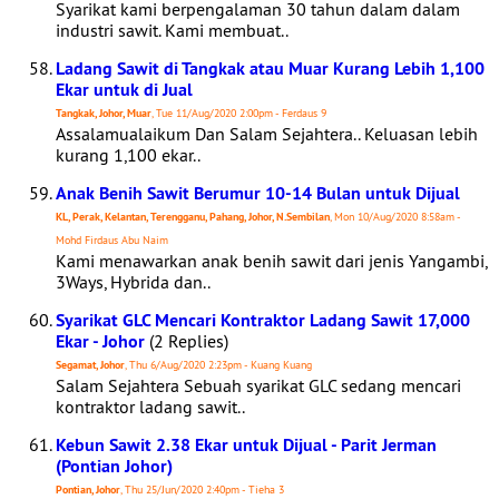
Syarikat kami berpengalaman 30 tahun dalam dalam
industri sawit. Kami membuat..
Ladang Sawit di Tangkak atau Muar Kurang Lebih 1,100
Ekar untuk di Jual
Tangkak, Johor, Muar
, Tue 11/Aug/2020 2:00pm - Ferdaus 9
Assalamualaikum Dan Salam Sejahtera.. Keluasan lebih
kurang 1,100 ekar..
Anak Benih Sawit Berumur 10-14 Bulan untuk Dijual
KL, Perak, Kelantan, Terengganu, Pahang, Johor, N.Sembilan
, Mon 10/Aug/2020 8:58am -
Mohd Firdaus Abu Naim
Kami menawarkan anak benih sawit dari jenis Yangambi,
3Ways, Hybrida dan..
Syarikat GLC Mencari Kontraktor Ladang Sawit 17,000
Ekar - Johor
(2 Replies)
Segamat, Johor
, Thu 6/Aug/2020 2:23pm - Kuang Kuang
Salam Sejahtera Sebuah syarikat GLC sedang mencari
kontraktor ladang sawit..
Kebun Sawit 2.38 Ekar untuk Dijual - Parit Jerman
(Pontian Johor)
Pontian, Johor
, Thu 25/Jun/2020 2:40pm - Tieha 3