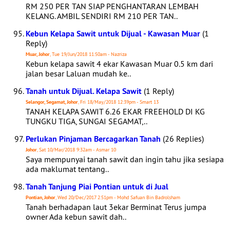
RM 250 PER TAN SIAP PENGHANTARAN LEMBAH
KELANG. AMBIL SENDIRI RM 210 PER TAN..
Kebun Kelapa Sawit untuk Dijual - Kawasan Muar
(1
Reply)
Muar, Johor
, Tue 19/Jun/2018 11:50am - Nazriza
Kebun kelapa sawit 4 ekar Kawasan Muar 0.5 km dari
jalan besar Laluan mudah ke..
Tanah untuk Dijual. Kelapa Sawit
(1 Reply)
Selangor, Segamat, Johor
, Fri 18/May/2018 12:39pm - Smart 13
TANAH KELAPA SAWIT 6.26 EKAR FREEHOLD DI KG
TUNGKU TIGA, SUNGAI SEGAMAT,..
Perlukan Pinjaman Bercagarkan Tanah
(26 Replies)
Johor
, Sat 10/Mar/2018 9:32am - Asmar 10
Saya mempunyai tanah sawit dan ingin tahu jika sesiapa
ada maklumat tentang..
Tanah Tanjung Piai Pontian untuk di Jual
Pontian, Johor
, Wed 20/Dec/2017 2:51pm - Mohd Safuan Bin Badrolsham
Tanah berhadapan laut 3ekar Berminat Terus jumpa
owner Ada kebun sawit dah..