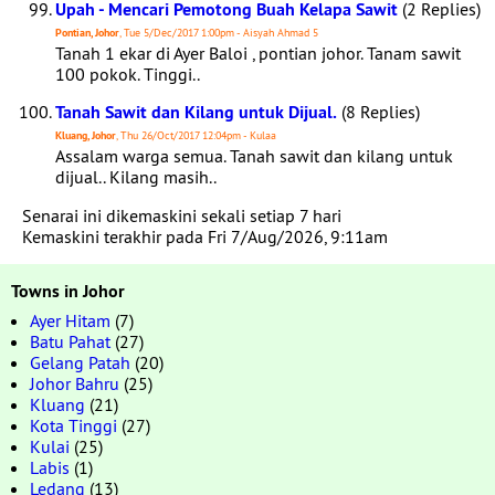
Upah - Mencari Pemotong Buah Kelapa Sawit
(2 Replies)
Pontian, Johor
, Tue 5/Dec/2017 1:00pm - Aisyah Ahmad 5
Tanah 1 ekar di Ayer Baloi , pontian johor. Tanam sawit
100 pokok. Tinggi..
Tanah Sawit dan Kilang untuk Dijual.
(8 Replies)
Kluang, Johor
, Thu 26/Oct/2017 12:04pm - Kulaa
Assalam warga semua. Tanah sawit dan kilang untuk
dijual.. Kilang masih..
Senarai ini dikemaskini sekali setiap 7 hari
Kemaskini terakhir pada Fri 7/Aug/2026, 9:11am
Towns in Johor
Ayer Hitam
(7)
Batu Pahat
(27)
Gelang Patah
(20)
Johor Bahru
(25)
Kluang
(21)
Kota Tinggi
(27)
Kulai
(25)
Labis
(1)
Ledang
(13)