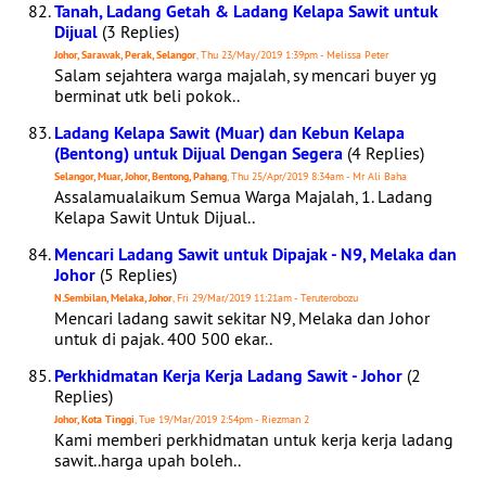
Tanah, Ladang Getah & Ladang Kelapa Sawit untuk
Dijual
(3 Replies)
Johor, Sarawak, Perak, Selangor
, Thu 23/May/2019 1:39pm - Melissa Peter
Salam sejahtera warga majalah, sy mencari buyer yg
berminat utk beli pokok..
Ladang Kelapa Sawit (Muar) dan Kebun Kelapa
(Bentong) untuk Dijual Dengan Segera
(4 Replies)
Selangor, Muar, Johor, Bentong, Pahang
, Thu 25/Apr/2019 8:34am - Mr Ali Baha
Assalamualaikum Semua Warga Majalah, 1. Ladang
Kelapa Sawit Untuk Dijual..
Mencari Ladang Sawit untuk Dipajak - N9, Melaka dan
Johor
(5 Replies)
N.Sembilan, Melaka, Johor
, Fri 29/Mar/2019 11:21am - Teruterobozu
Mencari ladang sawit sekitar N9, Melaka dan Johor
untuk di pajak. 400 500 ekar..
Perkhidmatan Kerja Kerja Ladang Sawit - Johor
(2
Replies)
Johor, Kota Tinggi
, Tue 19/Mar/2019 2:54pm - Riezman 2
Kami memberi perkhidmatan untuk kerja kerja ladang
sawit..harga upah boleh..