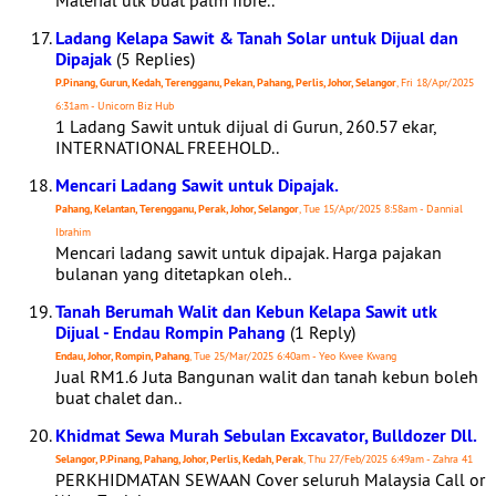
Material utk buat palm fibre..
Ladang Kelapa Sawit & Tanah Solar untuk Dijual dan
Dipajak
(5 Replies)
P.Pinang, Gurun, Kedah, Terengganu, Pekan, Pahang, Perlis, Johor, Selangor
, Fri 18/Apr/2025
6:31am - Unicorn Biz Hub
1 Ladang Sawit untuk dijual di Gurun, 260.57 ekar,
INTERNATIONAL FREEHOLD..
Mencari Ladang Sawit untuk Dipajak.
Pahang, Kelantan, Terengganu, Perak, Johor, Selangor
, Tue 15/Apr/2025 8:58am - Dannial
Ibrahim
Mencari ladang sawit untuk dipajak. Harga pajakan
bulanan yang ditetapkan oleh..
Tanah Berumah Walit dan Kebun Kelapa Sawit utk
Dijual - Endau Rompin Pahang
(1 Reply)
Endau, Johor, Rompin, Pahang
, Tue 25/Mar/2025 6:40am - Yeo Kwee Kwang
Jual RM1.6 Juta Bangunan walit dan tanah kebun boleh
buat chalet dan..
Khidmat Sewa Murah Sebulan Excavator, Bulldozer Dll.
Selangor, P.Pinang, Pahang, Johor, Perlis, Kedah, Perak
, Thu 27/Feb/2025 6:49am - Zahra 41
PERKHIDMATAN SEWAAN Cover seluruh Malaysia Call or