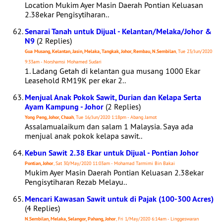
Location Mukim Ayer Masin Daerah Pontian Keluasan
2.38ekar Pengisytiharan..
Senarai Tanah untuk Dijual - Kelantan/Melaka/Johor &
N9
(2 Replies)
Gua Musang, Kelantan, Jasin, Melaka, Tangkak, Johor, Rembau, N.Sembilan
, Tue 23/Jun/2020
9:33am - Norshamsi Mohamed Sudari
1. Ladang Getah di kelantan gua musang 1000 Ekar
Leasehold RM19K per ekar 2..
Menjual Anak Pokok Sawit, Durian dan Kelapa Serta
Ayam Kampung - Johor
(2 Replies)
Yong Peng, Johor, Chaah
, Tue 16/Jun/2020 1:18pm - Abang Jamot
Assalamualaikum dan salam 1 Malaysia. Saya ada
menjual anak pokok kelapa sawit..
Kebun Sawit 2.38 Ekar untuk Dijual - Pontian Johor
Pontian, Johor
, Sat 30/May/2020 11:03am - Mohamad Tarmimi Bin Bakai
Mukim Ayer Masin Daerah Pontian Keluasan 2.38ekar
Pengisytiharan Rezab Melayu..
Mencari Kawasan Sawit untuk di Pajak (100-300 Acres)
(4 Replies)
N.Sembilan, Melaka, Selangor, Pahang, Johor
, Fri 1/May/2020 6:14am - Linggeswaran