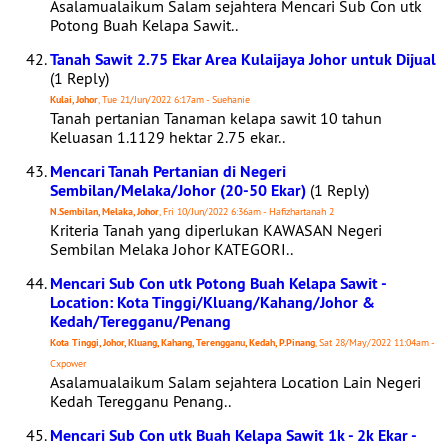
Asalamualaikum Salam sejahtera Mencari Sub Con utk
Potong Buah Kelapa Sawit..
Tanah Sawit 2.75 Ekar Area Kulaijaya Johor untuk Dijual
(1 Reply)
Kulai, Johor
, Tue 21/Jun/2022 6:17am - Suehanie
Tanah pertanian Tanaman kelapa sawit 10 tahun
Keluasan 1.1129 hektar 2.75 ekar..
Mencari Tanah Pertanian di Negeri
Sembilan/Melaka/Johor (20-50 Ekar)
(1 Reply)
N.Sembilan, Melaka, Johor
, Fri 10/Jun/2022 6:36am - Hafizhartanah 2
Kriteria Tanah yang diperlukan KAWASAN Negeri
Sembilan Melaka Johor KATEGORI..
Mencari Sub Con utk Potong Buah Kelapa Sawit -
Location: Kota Tinggi/Kluang/Kahang/Johor &
Kedah/Teregganu/Penang
Kota Tinggi, Johor, Kluang, Kahang, Terengganu, Kedah, P.Pinang
, Sat 28/May/2022 11:04am -
Cxpower
Asalamualaikum Salam sejahtera Location Lain Negeri
Kedah Teregganu Penang..
Mencari Sub Con utk Buah Kelapa Sawit 1k - 2k Ekar -