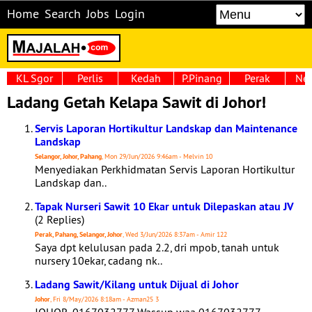
Home
Search
Jobs
Login
KL Sgor
Perlis
Kedah
P.Pinang
Perak
Neg
Ladang Getah Kelapa Sawit di Johor!
Servis Laporan Hortikultur Landskap dan Maintenance
Landskap
Selangor, Johor, Pahang
, Mon 29/Jun/2026 9:46am - Melvin 10
Menyediakan Perkhidmatan Servis Laporan Hortikultur
Landskap dan..
Tapak Nurseri Sawit 10 Ekar untuk Dilepaskan atau JV
(2 Replies)
Perak, Pahang, Selangor, Johor
, Wed 3/Jun/2026 8:37am - Amir 122
Saya dpt kelulusan pada 2.2, dri mpob, tanah untuk
nursery 10ekar, cadang nk..
Ladang Sawit/Kilang untuk Dijual di Johor
Johor
, Fri 8/May/2026 8:18am - Azman25 3