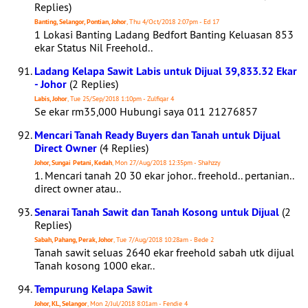
Replies)
Banting, Selangor, Pontian, Johor
, Thu 4/Oct/2018 2:07pm - Ed 17
1 Lokasi Banting Ladang Bedfort Banting Keluasan 853
ekar Status Nil Freehold..
Ladang Kelapa Sawit Labis untuk Dijual 39,833.32 Ekar
- Johor
(2 Replies)
Labis, Johor
, Tue 25/Sep/2018 1:10pm - Zulfiqar 4
Se ekar rm35,000 Hubungi saya 011 21276857
Mencari Tanah Ready Buyers dan Tanah untuk Dijual
Direct Owner
(4 Replies)
Johor, Sungai Petani, Kedah
, Mon 27/Aug/2018 12:35pm - Shahzzy
1. Mencari tanah 20 30 ekar johor.. freehold.. pertanian..
direct owner atau..
Senarai Tanah Sawit dan Tanah Kosong untuk Dijual
(2
Replies)
Sabah, Pahang, Perak, Johor
, Tue 7/Aug/2018 10:28am - Bede 2
Tanah sawit seluas 2640 ekar freehold sabah utk dijual
Tanah kosong 1000 ekar..
Tempurung Kelapa Sawit
Johor, KL, Selangor
, Mon 2/Jul/2018 8:01am - Fendie 4