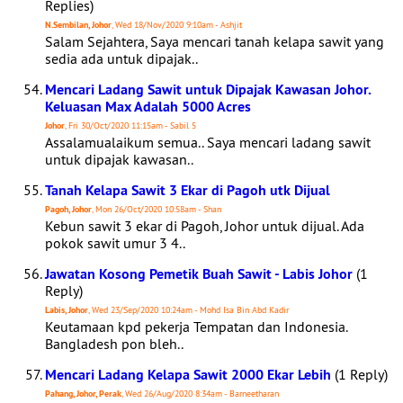
Replies)
N.Sembilan, Johor
, Wed 18/Nov/2020 9:10am - Ashjit
Salam Sejahtera, Saya mencari tanah kelapa sawit yang
sedia ada untuk dipajak..
Mencari Ladang Sawit untuk Dipajak Kawasan Johor.
Keluasan Max Adalah 5000 Acres
Johor
, Fri 30/Oct/2020 11:15am - Sabil 5
Assalamualaikum semua.. Saya mencari ladang sawit
untuk dipajak kawasan..
Tanah Kelapa Sawit 3 Ekar di Pagoh utk Dijual
Pagoh, Johor
, Mon 26/Oct/2020 10:58am - Shan
Kebun sawit 3 ekar di Pagoh, Johor untuk dijual. Ada
pokok sawit umur 3 4..
Jawatan Kosong Pemetik Buah Sawit - Labis Johor
(1
Reply)
Labis, Johor
, Wed 23/Sep/2020 10:24am - Mohd Isa Bin Abd Kadir
Keutamaan kpd pekerja Tempatan dan Indonesia.
Bangladesh pon bleh..
Mencari Ladang Kelapa Sawit 2000 Ekar Lebih
(1 Reply)
Pahang, Johor, Perak
, Wed 26/Aug/2020 8:34am - Barneetharan