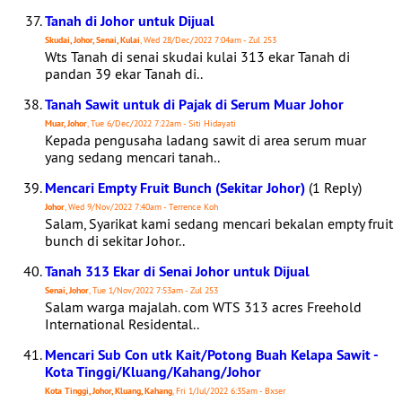
Tanah di Johor untuk Dijual
Skudai, Johor, Senai, Kulai
, Wed 28/Dec/2022 7:04am - Zul 253
Wts Tanah di senai skudai kulai 313 ekar Tanah di
pandan 39 ekar Tanah di..
Tanah Sawit untuk di Pajak di Serum Muar Johor
Muar, Johor
, Tue 6/Dec/2022 7:22am - Siti Hidayati
Kepada pengusaha ladang sawit di area serum muar
yang sedang mencari tanah..
Mencari Empty Fruit Bunch (Sekitar Johor)
(1 Reply)
Johor
, Wed 9/Nov/2022 7:40am - Terrence Koh
Salam, Syarikat kami sedang mencari bekalan empty fruit
bunch di sekitar Johor..
Tanah 313 Ekar di Senai Johor untuk Dijual
Senai, Johor
, Tue 1/Nov/2022 7:53am - Zul 253
Salam warga majalah. com WTS 313 acres Freehold
International Residental..
Mencari Sub Con utk Kait/Potong Buah Kelapa Sawit -
Kota Tinggi/Kluang/Kahang/Johor
Kota Tinggi, Johor, Kluang, Kahang
, Fri 1/Jul/2022 6:35am - Bxser