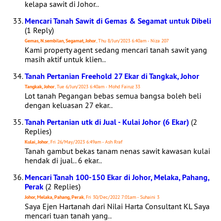
kelapa sawit di Johor..
Mencari Tanah Sawit di Gemas & Segamat untuk Dibeli
(1 Reply)
Gemas, N.sembilan, Segamat, Johor
, Thu 8/Jun/2023 6:40am - Niza 207
Kami property agent sedang mencari tanah sawit yang
masih aktif untuk klien..
Tanah Pertanian Freehold 27 Ekar di Tangkak, Johor
Tangkak, Johor
, Tue 6/Jun/2023 6:40am - Mohd Fairuz 33
Lot tanah Pegangan bebas semua bangsa boleh beli
dengan keluasan 27 ekar..
Tanah Pertanian utk di Jual - Kulai Johor (6 Ekar)
(2
Replies)
Kulai, Johor
, Fri 26/May/2023 6:49am - Ash Rraf
Tanah gambut bekas tanam nenas sawit kawasan kulai
hendak di jual.. 6 ekar..
Mencari Tanah 100-150 Ekar di Johor, Melaka, Pahang,
Perak
(2 Replies)
Johor, Melaka, Pahang, Perak
, Fri 30/Dec/2022 7:01am - Suhaini 3
Saya Ejen Hartanah dari Nilai Harta Consultant KL Saya
mencari tuan tanah yang..