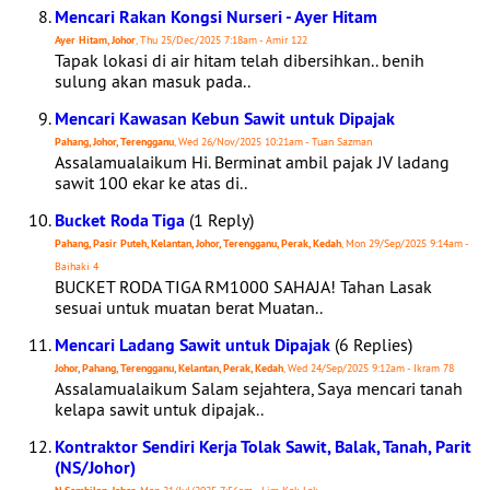
Mencari Rakan Kongsi Nurseri - Ayer Hitam
Ayer Hitam, Johor
, Thu 25/Dec/2025 7:18am - Amir 122
Tapak lokasi di air hitam telah dibersihkan.. benih
sulung akan masuk pada..
Mencari Kawasan Kebun Sawit untuk Dipajak
Pahang, Johor, Terengganu
, Wed 26/Nov/2025 10:21am - Tuan Sazman
Assalamualaikum Hi. Berminat ambil pajak JV ladang
sawit 100 ekar ke atas di..
Bucket Roda Tiga
(1 Reply)
Pahang, Pasir Puteh, Kelantan, Johor, Terengganu, Perak, Kedah
, Mon 29/Sep/2025 9:14am -
Baihaki 4
BUCKET RODA TIGA RM1000 SAHAJA! Tahan Lasak
sesuai untuk muatan berat Muatan..
Mencari Ladang Sawit untuk Dipajak
(6 Replies)
Johor, Pahang, Terengganu, Kelantan, Perak, Kedah
, Wed 24/Sep/2025 9:12am - Ikram 78
Assalamualaikum Salam sejahtera, Saya mencari tanah
kelapa sawit untuk dipajak..
Kontraktor Sendiri Kerja Tolak Sawit, Balak, Tanah, Parit
(NS/Johor)