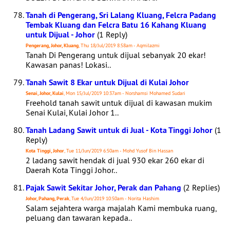
Tanah di Pengerang, Sri Lalang Kluang, Felcra Padang
Tembak Kluang dan Felcra Batu 16 Kahang Kluang
untuk Dijual - Johor
(1 Reply)
Pengerang, Johor, Kluang
, Thu 18/Jul/2019 8:58am - Aqmilazmi
Tanah Di Pengerang untuk dijual sebanyak 20 ekar!
Kawasan panas! Lokasi..
Tanah Sawit 8 Ekar untuk Dijual di Kulai Johor
Senai, Johor, Kulai
, Mon 15/Jul/2019 10:37am - Norshamsi Mohamed Sudari
Freehold tanah sawit untuk dijual di kawasan mukim
Senai Kulai, Kulai Johor 1..
Tanah Ladang Sawit untuk di Jual - Kota Tinggi Johor
(1
Reply)
Kota Tinggi, Johor
, Tue 11/Jun/2019 6:50am - Mohd Yusof Bin Hassan
2 ladang sawit hendak di jual 930 ekar 260 ekar di
Daerah Kota Tinggi Johor..
Pajak Sawit Sekitar Johor, Perak dan Pahang
(2 Replies)
Johor, Pahang, Perak
, Tue 4/Jun/2019 10:50am - Norita Hashim
Salam sejahtera warga majalah Kami membuka ruang,
peluang dan tawaran kepada..