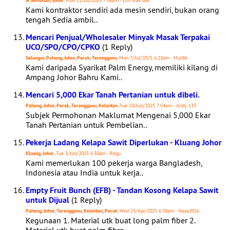
N.Sembilan, Johor
, Mon 21/Jul/2025 7:56am - Lim Kok Lek
Kami kontraktor sendiri ada mesin sendiri, bukan orang
tengah Sedia ambil..
Mencari Penjual/Wholesaler Minyak Masak Terpakai
UCO/SPO/CPO/CPKO
(1 Reply)
Selangor, Pahang, Johor, Perak, Terengganu
, Mon 7/Jul/2025 6:23am - Mus86
Kami daripada Syarikat Palm Energy, memiliki kilang di
Ampang Johor Bahru Kami..
Mencari 5,000 Ekar Tanah Pertanian untuk dibeli.
Pahang, Johor, Perak, Terengganu, Kelantan
, Tue 10/Jun/2025 7:54am - Andy 133
Subjek Permohonan Maklumat Mengenai 5,000 Ekar
Tanah Pertanian untuk Pembelian..
Pekerja Ladang Kelapa Sawit Diperlukan - Kluang Johor
Kluang, Johor
, Tue 3/Jun/2025 6:30am - Regu
Kami memerlukan 100 pekerja warga Bangladesh,
Indonesia atau India untuk kerja..
Empty Fruit Bunch (EFB) - Tandan Kosong Kelapa Sawit
untuk Dijual
(1 Reply)
Pahang, Johor, Terengganu, Kelantan, Perak
, Wed 23/Apr/2025 6:38am - Naza2016
Kegunaan 1. Material utk buat long palm fiber 2.