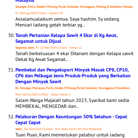
Malaysia
Selangor, Perlis, Kedah, P.Pinang, Perak, Kelantan, Terengganu, Pahang, N.Sembilan, Melaka
,
Fri 30/Aug/2024 9:12am - Hashim 50
Assalamualaikum semua. Saya hashim. Sy sedang
Mencari ladang getah terbiar yg..
Tanah Pertanian Kelapa Sawit 4 Ekar di Kg Awat,
Segamat untuk Dijual
Segamat, Johor
, Fri 22/Mar/2024 6:57am - Arman 21
Tanah berkeluasan 4 ekar Ditanam dengan Kelapa sawit
Dekat Kg Awat Segamat..
Pembekal dan Pengeksport Minyak Masak CP8, CP10,
CP6 dan Pelbagai Jenis Produk-Produk yang Berkaitan
Dengan Minyak Sawit
KL, Selangor, Putrajaya, Perlis, Kedah, P.Pinang, Perak, Kelantan, Terengganu, N.Sembilan
,
Mon 16/Oct/2023 6:39am - Azizul Azman 2
Salam Warga Majalah tahun 2023, Syarikat kami sedia
MEMBEKAL, MENGEDAR dan..
Pelaburan Dengan Keuntungan 50% Setahun - Cepat
Cepat Cepat
Johor
, Tue 4/Jul/2023 6:21am - Nik Abdul Halim Bin Nik Mohamed
Tuan Puan, Kami memerlukan pelabur untuk ladang