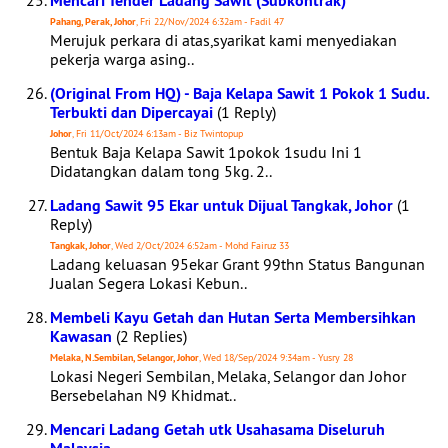
Mencari Tender Ladang Sawit (Subkontrak)
Pahang, Perak, Johor
, Fri 22/Nov/2024 6:32am - Fadil 47
Merujuk perkara di atas,syarikat kami menyediakan
pekerja warga asing..
(Original From HQ) - Baja Kelapa Sawit 1 Pokok 1 Sudu.
Terbukti dan Dipercayai
(1 Reply)
Johor
, Fri 11/Oct/2024 6:13am - Biz Twintopup
Bentuk Baja Kelapa Sawit 1pokok 1sudu Ini 1
Didatangkan dalam tong 5kg. 2..
Ladang Sawit 95 Ekar untuk Dijual Tangkak, Johor
(1
Reply)
Tangkak, Johor
, Wed 2/Oct/2024 6:52am - Mohd Fairuz 33
Ladang keluasan 95ekar Grant 99thn Status Bangunan
Jualan Segera Lokasi Kebun..
Membeli Kayu Getah dan Hutan Serta Membersihkan
Kawasan
(2 Replies)
Melaka, N.Sembilan, Selangor, Johor
, Wed 18/Sep/2024 9:34am - Yusry 28
Lokasi Negeri Sembilan, Melaka, Selangor dan Johor
Bersebelahan N9 Khidmat..
Mencari Ladang Getah utk Usahasama Diseluruh