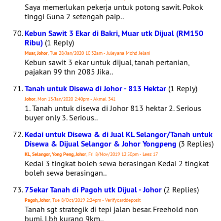
Saya memerlukan pekerja untuk potong sawit. Pokok
tinggi Guna 2 setengah paip..
Kebun Sawit 3 Ekar di Bakri, Muar utk Dijual (RM150
Ribu)
(1 Reply)
Muar, Johor
, Tue 28/Jan/2020 10:32am - Juleyana Mohd Jelani
Kebun sawit 3 ekar untuk dijual, tanah pertanian,
pajakan 99 thn 2085 Jika..
Tanah untuk Disewa di Johor - 813 Hektar
(1 Reply)
Johor
, Mon 13/Jan/2020 2:40pm - Akmal 341
1. Tanah untuk disewa di Johor 813 hektar 2. Serious
buyer only 3. Serious..
Kedai untuk Disewa & di Jual KL Selangor/Tanah untuk
Disewa & Dijual Selangor & Johor Yongpeng
(3 Replies)
KL, Selangor, Yong Peng, Johor
, Fri 8/Nov/2019 12:50pm - Leez 17
Kedai 3 tingkat boleh sewa berasingan Kedai 2 tingkat
boleh sewa berasingan..
75ekar Tanah di Pagoh utk Dijual - Johor
(2 Replies)
Pagoh, Johor
, Tue 8/Oct/2019 2:24pm - Verifycarddeposit
Tanah sgt strategik di tepi jalan besar. Freehold non
bumi. Lbh kurang 9km..