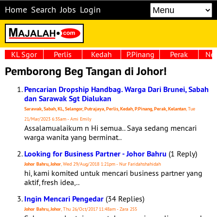
Home
Search
Jobs
Login
KL Sgor
Perlis
Kedah
P.Pinang
Perak
Neg
Pemborong Beg Tangan di Johor!
Pencarian Dropship Handbag. Warga Dari Brunei, Sabah
dan Sarawak Sgt Dialukan
Sarawak, Sabah, KL, Selangor, Putrajaya, Perlis, Kedah, P.Pinang, Perak, Kelantan
, Tue
21/Mar/2023 6:35am - Ami Emily
Assalamualaikum n Hi semua.. Saya sedang mencari
warga wanita yang berminat..
Looking for Business Partner - Johor Bahru
(1 Reply)
Johor Bahru, Johor
, Wed 29/Aug/2018 1:21pm - Nur Faridahshahidah
hi, kami komited untuk mencari business partner yang
aktif, fresh idea,..
Ingin Mencari Pengedar
(34 Replies)
Johor Bahru, Johor
, Thu 26/Oct/2017 11:48am - Zara 255