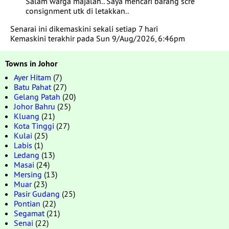
Salam warga majalah.. Saya mencari barang scre
consignment utk di letakkan..
Senarai ini dikemaskini sekali setiap 7 hari
Kemaskini terakhir pada Sun 9/Aug/2026, 6:46pm
Towns in Johor
Ayer Hitam
(7)
Batu Pahat
(27)
Gelang Patah
(20)
Johor Bahru
(25)
Kluang
(21)
Kota Tinggi
(27)
Kulai
(25)
Labis
(1)
Ledang
(13)
Masai
(24)
Mersing
(13)
Muar
(23)
Pasir Gudang
(25)
Pontian
(22)
Segamat
(21)
Senai
(22)