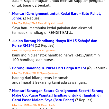
Salam, saya bertujuan untuk mencari supplier pengedar
untuk barang2 berikut..
Mencari Consignment untuk Kedai Baru - Batu Pahat,
Johor.
(2 Replies)
Johor
, Tue 10/Jun/2014 8:56am - Roby Abd Hamid
Saya baru membuka kedai pakaian dan aksesori
termasuk handbag di RENGIT BATU..
Jualan Borong Handbang Hanya RM15 Sahaja! dan
Purse RM14!
(12 Replies)
Johor
, Tue 20/Aug/2013 1:43pm - Queshima
kami ingin clear stok handbag hanya RM15/unit min
100 handbag..dan purse..
Borong Handbag & Purse Dari Harga RM15!
(69 Replies)
Johor
, Tue 13/Nov/2012 12:38pm - Queshima
barang dari kilang terus ke rumah
anda!murah2!sekarang kami ada cawangan..
Mencari Barangan Secara Consignment Seperti Barang
Make Up, Purse Wanita, Handbag untuk di Tambah di
Gerai Pasar Malam Saya (Batu Pahat)
(7 Replies)
Johor
, Mon 14/May/2012 10:19am - Illa Ain