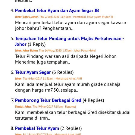
kecilan..
Pembekal Telur Ayam dan Ayam Segar JB
Johor Bahru, Johor
, Thu 2/Sep/2021 11:45am - Pembekal Telur Ayam Murah Jb
Mencari pembekal telur ayam dan ayam segar kawasn
johor bahru? Penghantaran..
Tempahan Telur Pindang untuk Majlis Perkahwinan -
Johor
(1 Reply)
Johor, Johor Bahru
, Thu 14/May/2020 1:57pm - Jebat Putra Mohd
Telur Pindang warisan asli daripada Negeri Johor.
Menerima juga tempahan..
Telur Ayam Segar
(6 Replies)
Johor
, Tue 6/Jun/2017 11:31am - Mohamad Ainul Ariff
Kami ada menjual telur ayam murah grade c sahaja
dengan harga rm7.50. sesiapa..
Pemborong Telur Berbagai Gred
(4 Replies)
Skudai, Johor
, Thu 9/Mar/2017 9:15am - Eggsnest
Kami membekalkan telur berbagai Gred disekitar skudai
terutama di tmn..
Pembekal Telur Ayam
(2 Replies)
Johor
, Fri 13/Jan/2017 7:55am - Mohamad Ainul Ariff