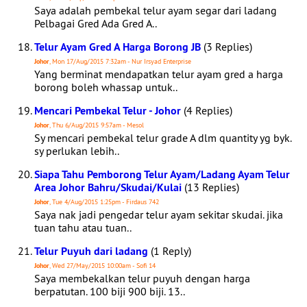
Saya adalah pembekal telur ayam segar dari ladang
Pelbagai Gred Ada Gred A..
Telur Ayam Gred A Harga Borong JB
(3 Replies)
Johor
, Mon 17/Aug/2015 7:32am - Nur Irsyad Enterprise
Yang berminat mendapatkan telur ayam gred a harga
borong boleh whassap untuk..
Mencari Pembekal Telur - Johor
(4 Replies)
Johor
, Thu 6/Aug/2015 9:57am - Mesol
Sy mencari pembekal telur grade A dlm quantity yg byk.
sy perlukan lebih..
Siapa Tahu Pemborong Telur Ayam/Ladang Ayam Telur
Area Johor Bahru/Skudai/Kulai
(13 Replies)
Johor
, Tue 4/Aug/2015 1:25pm - Firdaus 742
Saya nak jadi pengedar telur ayam sekitar skudai. jika
tuan tahu atau tuan..
Telur Puyuh dari ladang
(1 Reply)
Johor
, Wed 27/May/2015 10:00am - Sofi 14
Saya membekalkan telur puyuh dengan harga
berpatutan. 100 biji 900 biji. 13..