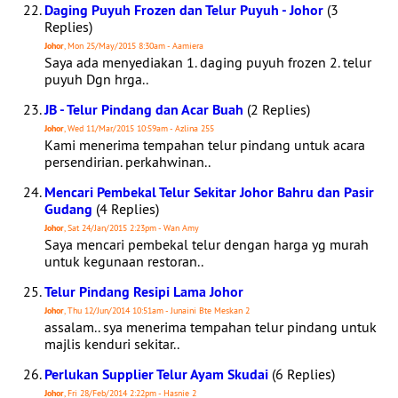
Daging Puyuh Frozen dan Telur Puyuh - Johor
(3
Replies)
Johor
, Mon 25/May/2015 8:30am - Aamiera
Saya ada menyediakan 1. daging puyuh frozen 2. telur
puyuh Dgn hrga..
JB - Telur Pindang dan Acar Buah
(2 Replies)
Johor
, Wed 11/Mar/2015 10:59am - Azlina 255
Kami menerima tempahan telur pindang untuk acara
persendirian. perkahwinan..
Mencari Pembekal Telur Sekitar Johor Bahru dan Pasir
Gudang
(4 Replies)
Johor
, Sat 24/Jan/2015 2:23pm - Wan Amy
Saya mencari pembekal telur dengan harga yg murah
untuk kegunaan restoran..
Telur Pindang Resipi Lama Johor
Johor
, Thu 12/Jun/2014 10:51am - Junaini Bte Meskan 2
assalam.. sya menerima tempahan telur pindang untuk
majlis kenduri sekitar..
Perlukan Supplier Telur Ayam Skudai
(6 Replies)
Johor
, Fri 28/Feb/2014 2:22pm - Hasnie 2