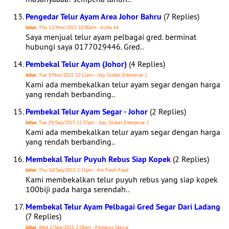
Pengedar Telur Ayam Area Johor Bahru
(7 Replies)
Johor
, Thu 12/Nov/2015 10:00am - Aisha 64
Saya menjual telur ayam pelbagai gred. berminat
hubungi saya 0177029446. Gred..
Pembekal Telur Ayam (Johor)
(4 Replies)
Johor
, Tue 3/Nov/2015 10:12am - Izzy Global Enterprise 2
Kami ada membekalkan telur ayam segar dengan harga
yang rendah berbanding..
Pembekal Telur Ayam Segar - Johor
(2 Replies)
Johor
, Tue 29/Sep/2015 12:37pm - Izzy Global Enterprise 2
Kami ada membekalkan telur ayam segar dengan harga
yang rendah berbanding..
Membekal Telur Puyuh Rebus Siap Kopek
(2 Replies)
Johor
, Thu 10/Sep/2015 2:11pm - Anr Fresh Food
Kami membekalkan telur puyuh rebus yang siap kopek
100biji pada harga serendah..
Membekal Telur Ayam Pelbagai Gred Segar Dari Ladang
(7 Replies)
Johor
, Wed 2/Sep/2015 2:58pm - Pemanis Stevia