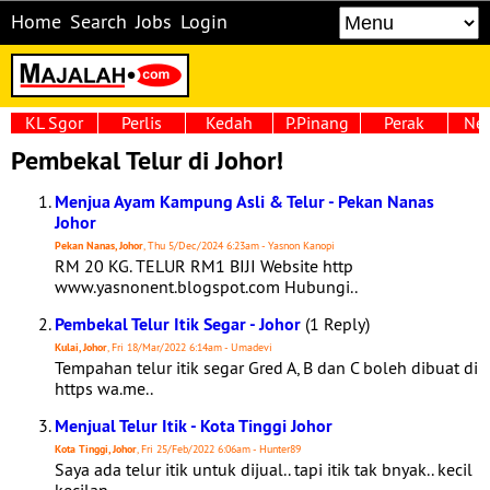
Home
Search
Jobs
Login
KL Sgor
Perlis
Kedah
P.Pinang
Perak
Neg
Pembekal Telur di Johor!
Menjua Ayam Kampung Asli & Telur - Pekan Nanas
Johor
Pekan Nanas, Johor
, Thu 5/Dec/2024 6:23am - Yasnon Kanopi
RM 20 KG. TELUR RM1 BIJI Website http
www.yasnonent.blogspot.com Hubungi..
Pembekal Telur Itik Segar - Johor
(1 Reply)
Kulai, Johor
, Fri 18/Mar/2022 6:14am - Umadevi
Tempahan telur itik segar Gred A, B dan C boleh dibuat di
https wa.me..
Menjual Telur Itik - Kota Tinggi Johor
Kota Tinggi, Johor
, Fri 25/Feb/2022 6:06am - Hunter89
Saya ada telur itik untuk dijual.. tapi itik tak bnyak.. kecil