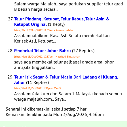
Salam warga Majalah.. saya perlukan supplier telur gred
B belian harga secara..
Telur Pindang, Ketupat, Telur Rebus, Telur Asin &
Ketupat Original
(1 Reply)
Johor
, Thu 22/Nov/2012 11:35am - Rasaasliselalu
Assalamualaikum, Rasa Asli Selalu membekalkan
Kerisek Asli, Ketupat,..
Pembekal Telur - Johor Bahru
(27 Replies)
Johor
, Mon 15/Oct/2012 12:37pm - Nazrizad Bin Jasman
saya ada membekal telur pelbagai grade area johor
ahru,sila tinggalkan..
Telur Itik Segar & Telur Masin Dari Ladang di Kluang,
Johor
(11 Replies)
Johor
, Wed 12/Oct/2011 1:39pm - Zan 9
Assalamu'alaikum dan Salam 1 Malaysia kepada semua
warga majalah.com.. Saya..
Senarai ini dikemaskini sekali setiap 7 hari
Kemaskini terakhir pada Mon 3/Aug/2026, 4:36pm