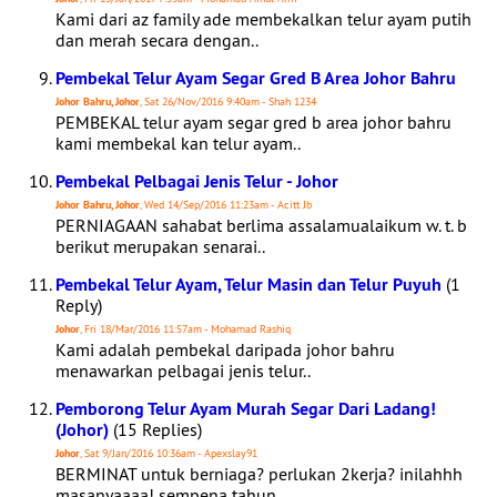
Kami dari az family ade membekalkan telur ayam putih
dan merah secara dengan..
Pembekal Telur Ayam Segar Gred B Area Johor Bahru
Johor Bahru, Johor
, Sat 26/Nov/2016 9:40am - Shah 1234
PEMBEKAL telur ayam segar gred b area johor bahru
kami membekal kan telur ayam..
Pembekal Pelbagai Jenis Telur - Johor
Johor Bahru, Johor
, Wed 14/Sep/2016 11:23am - Acitt Jb
PERNIAGAAN sahabat berlima assalamualaikum w. t. b
berikut merupakan senarai..
Pembekal Telur Ayam, Telur Masin dan Telur Puyuh
(1
Reply)
Johor
, Fri 18/Mar/2016 11:57am - Mohamad Rashiq
Kami adalah pembekal daripada johor bahru
menawarkan pelbagai jenis telur..
Pemborong Telur Ayam Murah Segar Dari Ladang!
(Johor)
(15 Replies)
Johor
, Sat 9/Jan/2016 10:36am - Apexslay91
BERMINAT untuk berniaga? perlukan 2kerja? inilahhh
masanyaaaa! sempena tahun..