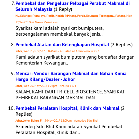
Pembekal dan Pengeluar Pelbagai Perabut Makmal di
Seluruh Malaysia
(1 Reply)
KL, Selangor, Putrajaya, Perlis, Kedah, P.Pinang, Perak, Kelantan, Terengganu, Pahang
, Mon
22/Jan/2024 6:36am - Zaiimhazir
Syarikat kami adalah syarikat bumiputera,
berpengalaman membekal banyak jenis..
Pembekal Alatan dan Kelengkapan Hospital
(2 Replies)
Johor
, Wed 28/Nov/2018 8:46am - Al Balad Al Amin Resources 2
Kami adalah syarikat bumiputera yang berdaftar dengan
Kementerian Kewangan..
Mencari Vendor Barangan Makmal dan Bahan Kimia
Harga Kilang/Dealer - Johor
Johor
, Wed 22/Nov/2017 1:22pm - Khairul 1174
SALAM, KAMI DARI TRICELL BIOSCIENCE, SYARIKAT
PEMBEKAL BARANGAN MAKMAL DAN..
Pembekal Peralatan Hospital, Klinik dan Makmal
(2
Replies)
Johor, Johor Bahru
, Fri 5/May/2017 12:09pm - Azmedeq Sdn Bhd
Azmedeq Sdn Bhd Kami adalah Syarikat Pembekal
Peralatan Hospital, klinik dan..