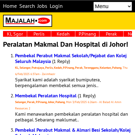
Home
Search
Jobs
Login
KL Sgor
Perlis
Kedah
P.Pinang
Perak
Neg
Peralatan Makmal Dan Hospital di Johor!
Pembekal Perabut Makmal Sekolah/Pejabat dan Kolej
Seluruh Malaysia
(1 Reply)
KL, Selangor, Putrajaya, Perlis, Kedah, P.Pinang, Perak, Terengganu, Kelantan, Pahang
, Thu
6/Feb/2025 6:37am - Zaiimhazir
Syarikat kami adalah syarikat bumiputera,
berpengalaman membekal semua jenis..
Membekal Peralatan Hospital
(1 Reply)
Selangor, Perak, P.Pinang, Johor, Pahang
, Mon 3/Feb/2025 6:26am - Al Balad Al Amin
Resources 2
Kami menawarkan pembekalan peralatan hospital dan
pelbagai. Sebarang maklumat..
Pembekal Perabut Makmal & Almari Besi Sekolah/Kolej