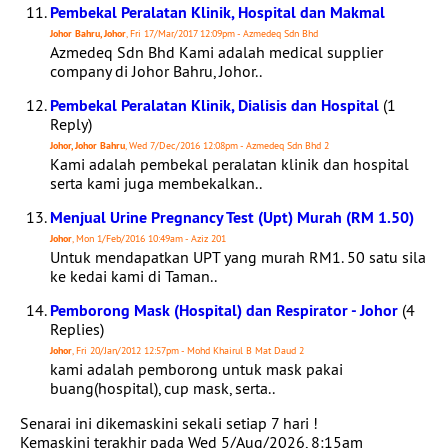
Pembekal Peralatan Klinik, Hospital dan Makmal
Johor Bahru, Johor
, Fri 17/Mar/2017 12:09pm - Azmedeq Sdn Bhd
Azmedeq Sdn Bhd Kami adalah medical supplier
company di Johor Bahru, Johor..
Pembekal Peralatan Klinik, Dialisis dan Hospital
(1
Reply)
Johor, Johor Bahru
, Wed 7/Dec/2016 12:08pm - Azmedeq Sdn Bhd 2
Kami adalah pembekal peralatan klinik dan hospital
serta kami juga membekalkan..
Menjual Urine Pregnancy Test (Upt) Murah (RM 1.50)
Johor
, Mon 1/Feb/2016 10:49am - Aziz 201
Untuk mendapatkan UPT yang murah RM1. 50 satu sila
ke kedai kami di Taman..
Pemborong Mask (Hospital) dan Respirator - Johor
(4
Replies)
Johor
, Fri 20/Jan/2012 12:57pm - Mohd Khairul B Mat Daud 2
kami adalah pemborong untuk mask pakai
buang(hospital), cup mask, serta..
Senarai ini dikemaskini sekali setiap 7 hari !
Kemaskini terakhir pada Wed 5/Aug/2026, 8:15am