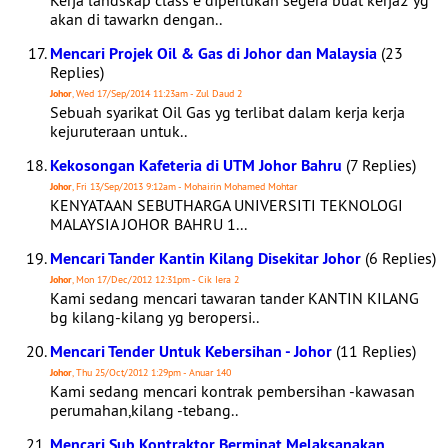
Kerja landskap class e diperlukan segera buat kerja2 yg
akan di tawarkn dengan..
Mencari Projek Oil & Gas di Johor dan Malaysia
(23
Replies)
Johor
, Wed 17/Sep/2014 11:23am - Zul Daud 2
Sebuah syarikat Oil Gas yg terlibat dalam kerja kerja
kejuruteraan untuk..
Kekosongan Kafeteria di UTM Johor Bahru
(7 Replies)
Johor
, Fri 13/Sep/2013 9:12am - Mohairin Mohamed Mohtar
KENYATAAN SEBUTHARGA UNIVERSITI TEKNOLOGI
MALAYSIA JOHOR BAHRU 1...
Mencari Tander Kantin Kilang Disekitar Johor
(6 Replies)
Johor
, Mon 17/Dec/2012 12:31pm - Cik Iera 2
Kami sedang mencari tawaran tander KANTIN KILANG
bg kilang-kilang yg beropersi..
Mencari Tender Untuk Kebersihan - Johor
(11 Replies)
Johor
, Thu 25/Oct/2012 1:29pm - Anuar 140
Kami sedang mencari kontrak pembersihan -kawasan
perumahan,kilang -tebang..
Mencari Sub Kontraktor Berminat Melaksanakan