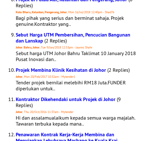
Replies)
Kota Bharu, Kelantan, Pengerang, Johor
, Mon 16/Jul/2018 12:40pm - Shad76
Bagi pihak yang serius dan berminat sahaja. Projek
genuine.Kontraktor yang..
Sebut Harga UTM Pembersihan, Pencucian Bangunan
dan Lanskap
(2 Replies)
Johor Bahru, Johor
, Tue 9/Jan/2018 12:53pm - Jaanns Shahr
Sebut harga UTM Johor Bahru Taklimat 10 January 2018
Pusat Inovasi dan..
Projek Membina Klinik Kesihatan di Johor
(2 Replies)
Johor
, Mon 20/Feb/2017 10:32am - Mytender1
Tender projek bernilai melebihi RM18 Juta.FUNDER
diperlukan untuk..
Kontraktor Dikehendaki untuk Projek di Johor
(9
Replies)
Johor
, Thu 20/Oct/2016 11:37am - Mytender
Hi dan assalamualaikum kepada semua warga majalah.
Tawaran terbuka kepada mana..
Penawaran Kontrak Kerja-Kerja Membina dan
Menyiapkan Lebuhraya Machang ke Kuala Krai,