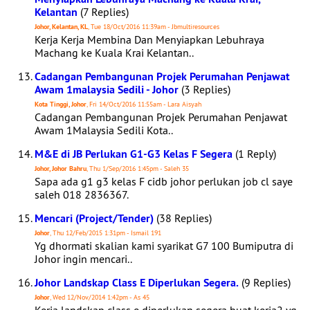
Kelantan
(7 Replies)
Johor, Kelantan, KL
, Tue 18/Oct/2016 11:39am - Jbmultiresources
Kerja Kerja Membina Dan Menyiapkan Lebuhraya
Machang ke Kuala Krai Kelantan..
Cadangan Pembangunan Projek Perumahan Penjawat
Awam 1malaysia Sedili - Johor
(3 Replies)
Kota Tinggi, Johor
, Fri 14/Oct/2016 11:55am - Lara Aisyah
Cadangan Pembangunan Projek Perumahan Penjawat
Awam 1Malaysia Sedili Kota..
M&E di JB Perlukan G1-G3 Kelas F Segera
(1 Reply)
Johor, Johor Bahru
, Thu 1/Sep/2016 1:45pm - Saleh 35
Sapa ada g1 g3 kelas F cidb johor perlukan job cl saye
saleh 018 2836367.
Mencari (Project/Tender)
(38 Replies)
Johor
, Thu 12/Feb/2015 1:31pm - Ismail 191
Yg dhormati skalian kami syarikat G7 100 Bumiputra di
Johor ingin mencari..
Johor Landskap Class E Diperlukan Segera.
(9 Replies)
Johor
, Wed 12/Nov/2014 1:42pm - As 45