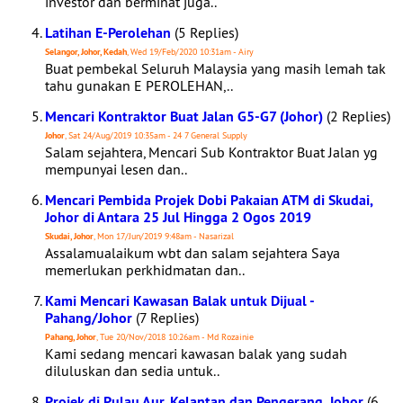
investor dan berminat juga..
Latihan E-Perolehan
(5 Replies)
Selangor, Johor, Kedah
, Wed 19/Feb/2020 10:31am - Airy
Buat pembekal Seluruh Malaysia yang masih lemah tak
tahu gunakan E PEROLEHAN,..
Mencari Kontraktor Buat Jalan G5-G7 (Johor)
(2 Replies)
Johor
, Sat 24/Aug/2019 10:35am - 24 7 General Supply
Salam sejahtera, Mencari Sub Kontraktor Buat Jalan yg
mempunyai lesen dan..
Mencari Pembida Projek Dobi Pakaian ATM di Skudai,
Johor di Antara 25 Jul Hingga 2 Ogos 2019
Skudai, Johor
, Mon 17/Jun/2019 9:48am - Nasarizal
Assalamualaikum wbt dan salam sejahtera Saya
memerlukan perkhidmatan dan..
Kami Mencari Kawasan Balak untuk Dijual -
Pahang/Johor
(7 Replies)
Pahang, Johor
, Tue 20/Nov/2018 10:26am - Md Rozainie
Kami sedang mencari kawasan balak yang sudah
diluluskan dan sedia untuk..
Projek di Pulau Aur, Kelantan dan Pengerang, Johor
(6