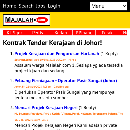
Home
Search
Jobs
Login
KL Sgor
Perlis
Kedah
P.Pinang
Perak
Neg
Kontrak Tender Kerajaan di Johor!
Projek Kerajaan dan Pengurusan Hartanah
(1 Reply)
Selangor, Johor
, Wed 10/Sep/2025 10:02am - Mint 6
Assalam warga Majalah.com 1. Sesiapa yg ada tersedia
project kjaan dan sedang..
Peluang Perniagaan - Operator Pasir Sungai (Johor)
Johor
, Fri 22/Aug/2025 9:05am - Careline ptg
Diperlukan Operator Pasir Sungai yang mempunyai
jentera mesin serta sumber..
Mencari Projek Kerajaan Negeri
(1 Reply)
KL, Selangor, Putrajaya, Perlis, Kedah, P.Pinang, Perak, Kelantan, Terengganu, Pahang
, Thu
15/Dec/2022 6:55am - Jal 5
Mencari Projek Kerajaan Negeri Kami adalah private