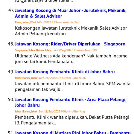
Al Quran, tajwid diperlukan..
Jawatang Kosong di Muar Johor - Juruteknik, Mekanik,
Admin & Sales Advisor
Muar, Johor
, Wed 5/Oct/2022 6:29am - Astri Lia Sari
Kekosongan jawatan Juruteknik Mekanik Sales Advisor
Admin Peluang kenaikan..
Jatawan Kosong: Rider/Driver Diperlukan - Singapore
Singapore, Johor Bahru, Johor
, Fri 23/Sep/2022 7:54am - Izzati 189
Ultimate Wellness Ada kenderaan? Nak tambah income
jom sertai kami. Pendapatan..
Jawatan Kosong Pembantu Klinik di Johor Bahru
Johor Bahru, Johor
, Wed 21/Sep/2022 6:22am - Azalea 16
Jawatan utk pembantu klinik di Johor Bahru. SPM wanita
pengalaman tak wajib..
Jawatan Kosong Pembantu Klinik - Area Plaza Pelangi,
Johor Bahru
Johor Bahru, Johor
, Sun 18/Sep/2022 9:01am - Allen Ang
Pembantu Klinik wanita diperlukan. Dekat Plaza Pelangi
JB. Pengalaman tak..
Jawatan Kosong di Mutiara Rini Johor Bahru - Pembantu