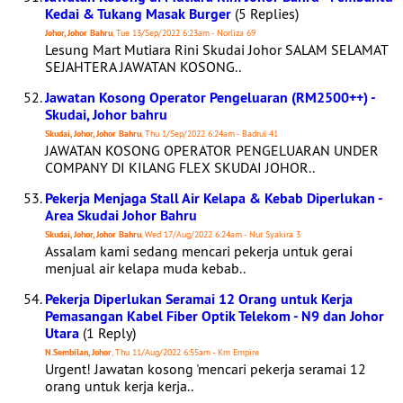
Kedai & Tukang Masak Burger
(5 Replies)
Johor, Johor Bahru
, Tue 13/Sep/2022 6:23am - Norliza 69
Lesung Mart Mutiara Rini Skudai Johor SALAM SELAMAT
SEJAHTERA JAWATAN KOSONG..
Jawatan Kosong Operator Pengeluaran (RM2500++) -
Skudai, Johor bahru
Skudai, Johor, Johor Bahru
, Thu 1/Sep/2022 6:24am - Badrul 41
JAWATAN KOSONG OPERATOR PENGELUARAN UNDER
COMPANY DI KILANG FLEX SKUDAI JOHOR..
Pekerja Menjaga Stall Air Kelapa & Kebab Diperlukan -
Area Skudai Johor Bahru
Skudai, Johor, Johor Bahru
, Wed 17/Aug/2022 6:24am - Nur Syakira 3
Assalam kami sedang mencari pekerja untuk gerai
menjual air kelapa muda kebab..
Pekerja Diperlukan Seramai 12 Orang untuk Kerja
Pemasangan Kabel Fiber Optik Telekom - N9 dan Johor
Utara
(1 Reply)
N.Sembilan, Johor
, Thu 11/Aug/2022 6:55am - Km Empire
Urgent! Jawatan kosong 'mencari pekerja seramai 12
orang untuk kerja kerja..