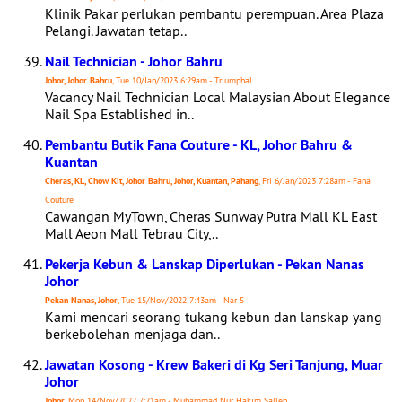
Klinik Pakar perlukan pembantu perempuan. Area Plaza
Pelangi. Jawatan tetap..
Nail Technician - Johor Bahru
Johor, Johor Bahru
, Tue 10/Jan/2023 6:29am - Triumphal
Vacancy Nail Technician Local Malaysian About Elegance
Nail Spa Established in..
Pembantu Butik Fana Couture - KL, Johor Bahru &
Kuantan
Cheras, KL, Chow Kit, Johor Bahru, Johor, Kuantan, Pahang
, Fri 6/Jan/2023 7:28am - Fana
Couture
Cawangan MyTown, Cheras Sunway Putra Mall KL East
Mall Aeon Mall Tebrau City,..
Pekerja Kebun & Lanskap Diperlukan - Pekan Nanas
Johor
Pekan Nanas, Johor
, Tue 15/Nov/2022 7:43am - Nar 5
Kami mencari seorang tukang kebun dan lanskap yang
berkebolehan menjaga dan..
Jawatan Kosong - Krew Bakeri di Kg Seri Tanjung, Muar
Johor
Johor
, Mon 14/Nov/2022 7:21am - Muhammad Nur Hakim Salleh