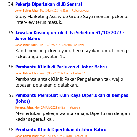
Pekerja Diperlukan di JB Sentral
Johor Bahru, Johor
, Tue 2/Jan/2024 6:53am - Rubeneswaran
Glory Marketing Asiawide Group Saya mencari pekerja.
interview terus masuk..
Jawatan Kosong untuk di Isi Sebelum 31/10/2023 -
Johor Bahru
Johor, Johor Bahru
, Thu 19/Oct/2023 6:12am - Afullszy
Kami mencari pekerja yang berkelayakan untuk mengisi
kekosongan jawatan 1..
Pembantu Klinik di Perlukan di Johor Bahru
Johor Bahru, Johor
, Wed 7/Jun/2023 6:25am - Azalea 16
Pembantu untuk Klinik Pakar Pengalaman tak wajib
lepasan pelajaran digalakkan..
Pembantu Membuat Kuih Raya Diperlukan di Kempas
(Johor)
Kempas, Johor
, Mon 27/Feb/2023 6:46am - Yusree 6
Memerlukan pekerja wanita sahaja. Diperlukan dengan
kadar segera. Jika..
Pembantu Klinik Diperlukan di Johor Bahru
Johor Bahru, Johor
, Mon 13/Feb/2023 6:30am - Azalea 16