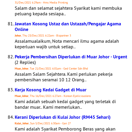
31/Dec/2021 6:29am - Hms Media Printing
Salam dan selamat sejahtera Syarikat kami membuka
peluang kepada sesiapa..
Jawatan Kosong Ustaz dan Ustazah/Pengajar Agama
Online
Johor
, Thu 23/Dec/2021 6:22am - Bizpartner 3
Assalamualaikum, Nota mencari ilmu agama adalah
keperluan wajib untuk setiap..
Pekerja Pembersihan Diperlukan di Muar Johor - Urgent
(2 Replies)
Muar, Johor
, Tue 21/Dec/2021 6:01am - Ged Center Sdn Bhd
Assalam Salam Sejahtera. Kami perlukan pekerja
pembersihan seramai 10 12 Orang..
Kerja Kosong Kedai Gadget di Muar
Muar, Johor
, Thu 16/Dec/2021 6:27am - Korean Eyeliciouslens
Kami adalah sebuah kedai gadget yang terletak di
bandar muar.. Kami memerlukan..
Kerani Diperlukan di Kulai Johor (RM45 Sehari)
Kulai, Johor
, Sun 5/Dec/2021 6:30am - Gan 27
Kami adalah Syarikat Pemborong Beras yang akan