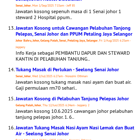
Senai, Johor
, Mon 1/Sep/2025 7:15am - Jeff 85
Jawatan kosong sepenuh masa di 1 Senai johor 1
steward 2 Hospital ppum..
Jawatan Kosong untuk Cawangan Pelabuhan Tanjong
Pelepas, Senai Johor dan PPUM Petaling Jaya Selangor
Johor Bahru, Johor, Gelang Patah, Senai, Petaling Jaya, Selangor
, Fri 1/Aug/2025 6:25am -
Jeppery
Info Kerja sebagai PEMBANTU DAPUR DAN STEWARD
KANTIN DI PELABUHAN TANJUNG..
Tukang Masak di Perlukan - Seelong Senai Johor
Senai, Johor
, Wed 2/Jul/2025 6:27am - Norazmi Othman
Jawatan kosong tukang masak nasi ayam dan buat air.
Gaji permulaan rm70 sehari..
Jawatan Kosong di Pelabuhan Tanjung Pelepas Johor
Gelang Patah, Johor
, Thu 12/Jun/2025 6:24am - Jeppery 2
Jawatan kosong 10.6.2025 cawangan johor pelabuhan
tanjung pelepas johor. 1. 6..
Jawatan Tukang Masak Nasi Ayam Nasi Lemak dan Buat
Air - Seelong Senai Johor