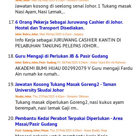
Senai, Johor
, Wed 28/May/2025 6:11am - Norazmi Othman
Jawatan kosong di seelong senai Johor. 1 Tukang masak
Nasi Ayam, Nasi Lemak,..
6 Orang Pekerja Sebagai Juruwang Cashier di Johor.
Hostel dan Transport Disediakan.
Johor Bahru, Johor
, Wed 30/Apr/2025 6:21am - Jeppery
Info Kerja sebagai JURUWANG CASHIER KANTIN DI
PELABUHAN TANJUNG PELEPAS JOHOR..
Guru Mengaji di Perlukan JB & Pasir Gudang
Johor Bahru, Johor, Pasir Gudang
, Fri 28/Feb/2025 6:24am - Abdul Yazid Bin Ab Rahman
AKADEMI BUMI HIJAU 002992079 V Guru mengaji Fardu
Ain rumah ke rumah..
Jawatan Kosong Tukang Masak Goreng2 - Taman
University Skudai Johor
Skudai, Johor
, Thu 27/Feb/2025 6:42am - Norazmi Othman
Tukang masak diperlukan Goreng2, nasi kukus ayam
berempah, nasi lemak Gaji rm..
Pembantu Kedai Perabot Terpakai Diperlukan - Area
Masai/Pasir Gudang
Pasir Gudang, Johor, Masai
, Thu 27/Feb/2025 6:29am - Ikeaa Buddy Shop