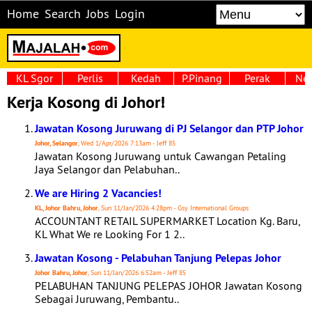
Home
Search
Jobs
Login
KL Sgor
Perlis
Kedah
P.Pinang
Perak
Neg
Kerja Kosong di Johor!
Jawatan Kosong Juruwang di PJ Selangor dan PTP Johor
Johor, Selangor
, Wed 1/Apr/2026 7:13am - Jeff 85
Jawatan Kosong Juruwang untuk Cawangan Petaling
Jaya Selangor dan Pelabuhan..
We are Hiring 2 Vacancies!
KL, Johor Bahru, Johor
, Sun 11/Jan/2026 4:28pm - Gsy International Groups
ACCOUNTANT RETAIL SUPERMARKET Location Kg. Baru,
KL What We re Looking For 1 2..
Jawatan Kosong - Pelabuhan Tanjung Pelepas Johor
Johor Bahru, Johor
, Sun 11/Jan/2026 6:52am - Jeff 85
PELABUHAN TANJUNG PELEPAS JOHOR Jawatan Kosong
Sebagai Juruwang, Pembantu..