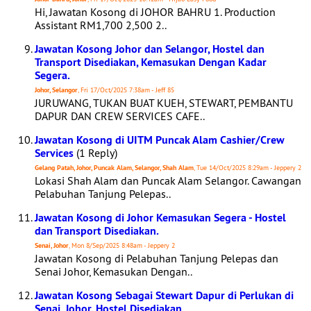
Hi, Jawatan Kosong di JOHOR BAHRU 1. Production
Assistant RM1,700 2,500 2..
Jawatan Kosong Johor dan Selangor, Hostel dan
Transport Disediakan, Kemasukan Dengan Kadar
Segera.
Johor, Selangor
, Fri 17/Oct/2025 7:38am - Jeff 85
JURUWANG, TUKAN BUAT KUEH, STEWART, PEMBANTU
DAPUR DAN CREW SERVICES CAFE..
Jawatan Kosong di UITM Puncak Alam Cashier/Crew
Services
(1 Reply)
Gelang Patah, Johor, Puncak Alam, Selangor, Shah Alam
, Tue 14/Oct/2025 8:29am - Jeppery 2
Lokasi Shah Alam dan Puncak Alam Selangor. Cawangan
Pelabuhan Tanjung Pelepas..
Jawatan Kosong di Johor Kemasukan Segera - Hostel
dan Transport Disediakan.
Senai, Johor
, Mon 8/Sep/2025 8:48am - Jeppery 2
Jawatan Kosong di Pelabuhan Tanjung Pelepas dan
Senai Johor, Kemasukan Dengan..
Jawatan Kosong Sebagai Stewart Dapur di Perlukan di
Senai, Johor. Hostel Disediakan