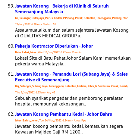
Jawatan Kosong - Bekerja di Klinik di Seluruh
Semenanjung Malaysia
KL, Selangor, Putrajaya, Perlis, Kedah, P.Pinang, Perak, Kelantan, Terengganu, Pahang
, Mon
27/Jun/2022 6:28am - Shahrin 51
Assalamualaikum dan salam sejahtera Jawatan Kosong
di QUALITAS MEDICAL GROUP a..
Pekerja Kontractor Diperlukan - Johor
Batu Pahat, Johor
, Wed 15/Jun/2022 6:42am - Zuranim
Lokasi Site di Batu Pahat Johor Salam Kami memerlukan
pekerja warga Malaysia..
Jawatan Kosong - Pemandu Lori (Subang Jaya) & Sales
Executive di Semenanjung
Usj, Selangor, Subang Jaya, Terengganu, Kelantan, Melaka, Johor, N.Sembilan, Perak, Kedah
,
Thu 9/Jun/2022 6:23am - Ary 42
Sebuah syarikat pengedar dan pemborong peralatan
hospital mempunyai kekosongan..
Jawatan Kosong Pembantu Kedai - Johor Bahru
Johor Bahru, Johor
, Tue 24/May/2022 6:24am - Awas Ppe
Jawatan kosong pembantu kedai, kemasukan segera
Kawasan Majidee Gaji RM 1200..