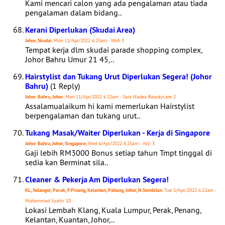
Kami mencari calon yang ada pengalaman atau tiada
pengalaman dalam bidang..
Kerani Diperlukan (Skudai Area)
Johor, Skudai
, Mon 11/Apr/2022 6:25am - Wah 3
Tempat kerja dlm skudai parade shopping complex,
Johor Bahru Umur 21 45,..
Hairstylist dan Tukang Urut Diperlukan Segera! (Johor
Bahru)
(1 Reply)
Johor Bahru, Johor
, Mon 11/Apr/2022 6:22am - Sara Nadea Beautycare 2
Assalamualaikum hi kami memerlukan Hairstylist
berpengalaman dan tukang urut..
Tukang Masak/Waiter Diperlukan - Kerja di Singapore
Johor Bahru, Johor, Singapore
, Wed 6/Apr/2022 6:25am - Asli 3
Gaji lebih RM3000 Bonus setiap tahun Tmpt tinggal di
sedia kan Berminat sila..
Cleaner & Pekerja Am Diperlukan Segera!
KL, Selangor, Perak, P.Pinang, Kelantan, Pahang, Johor, N.Sembilan
, Tue 5/Apr/2022 6:22am -
Muhammad Syahir 10
Lokasi Lembah Klang, Kuala Lumpur, Perak, Penang,
Kelantan, Kuantan, Johor,..