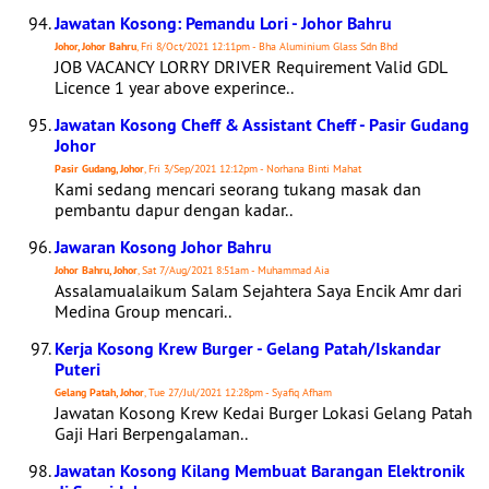
Jawatan Kosong: Pemandu Lori - Johor Bahru
Johor, Johor Bahru
, Fri 8/Oct/2021 12:11pm - Bha Aluminium Glass Sdn Bhd
JOB VACANCY LORRY DRIVER Requirement Valid GDL
Licence 1 year above experince..
Jawatan Kosong Cheff & Assistant Cheff - Pasir Gudang
Johor
Pasir Gudang, Johor
, Fri 3/Sep/2021 12:12pm - Norhana Binti Mahat
Kami sedang mencari seorang tukang masak dan
pembantu dapur dengan kadar..
Jawaran Kosong Johor Bahru
Johor Bahru, Johor
, Sat 7/Aug/2021 8:51am - Muhammad Aia
Assalamualaikum Salam Sejahtera Saya Encik Amr dari
Medina Group mencari..
Kerja Kosong Krew Burger - Gelang Patah/Iskandar
Puteri
Gelang Patah, Johor
, Tue 27/Jul/2021 12:28pm - Syafiq Afham
Jawatan Kosong Krew Kedai Burger Lokasi Gelang Patah
Gaji Hari Berpengalaman..
Jawatan Kosong Kilang Membuat Barangan Elektronik