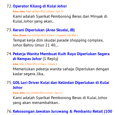
Operator Kilang di Kulai Johor
Kulai, Johor
, Wed 16/Mar/2022 6:26am - Gan 27
Kami adalah Syarikat Pemborong Beras dan Minyak di
Kulai, Johor yang akan..
Kerani Diperlukan (Area Skudai, JB)
Johor, Skudai
, Tue 15/Mar/2022 6:24am - Cappedia Sdn Bhd 2
Tempat kerja dlm skudai parade shopping complex,
Johor Bahru Umur 21 40,..
Pekerja Wanita Membuat Kuih Raya Diperlukan Segera
di Kempas Johor
(1 Reply)
Johor
, Wed 2/Mar/2022 6:25am - Yusree 6
Memerlukan pekerja wanita sahaja. Diperlukan dengan
kadar segera. Jika..
GDL Lori Driver Kulai dan Kelindan Diperlukan di Kulai
Johor
Kulai, Johor
, Sun 13/Feb/2022 6:21am - Gan 27
Kami adalah Syarikat Pemborong Beras di Kulai, Johor
yang akan menambahkan..
Kekosongan Jawatan Juruwang & Pembantu Retail (100