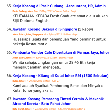
Kerja Kosong di Pasir Gudang - Accountant, HR, Admin
Pasir Gudang, Johor
, Tue 10/May/2022 6:36am - Zailiah Zauji
KEUTAMAAN KEPADA Fresh Graduate amat dialu alukan
Sijil Diploma English..
Jawatan Kosong Bekerja di Singapore
(1 Reply)
Johor Bahru, Johor, Singapore
, Mon 9/May/2022 11:01am - Mps
Hi, sesiapa lelaki dan perempuan Yang berminat untuk
bekerja Restaurant di..
Pembantu Vendor Cafe Diperlukan di Permas Jaya, Johor
Johor Bahru, Johor
, Fri 6/May/2022 6:25am - Shafina Yusof
Wanita sahaja. Lingkungan umur 28 45 Blh kerja
mengikut arahan. menepati..
Kerja Kosong - Kilang di Kulai Johor RM (1500 Sebulan)
Kulai, Johor
, Fri 29/Apr/2022 6:24am - Gan 27
Kami adalah Syarikat Pemborong Beras dan Minyak di
Kulai, Johor yang akan..
Jawatan Kosong Pemasang Tinted Cermin & Mekanik
Aircond Kereta - Batu Pahat Johor
Batu Pahat, Johor
, Fri 22/Apr/2022 6:27am - Siti Aminah Jamaluddin 2