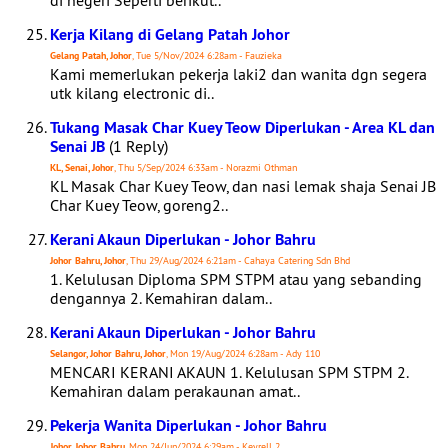
di negeri Seperti berikut..
Kerja Kilang di Gelang Patah Johor
Gelang Patah, Johor
, Tue 5/Nov/2024 6:28am - Fauzieka
Kami memerlukan pekerja laki2 dan wanita dgn segera
utk kilang electronic di..
Tukang Masak Char Kuey Teow Diperlukan - Area KL dan
Senai JB
(1 Reply)
KL, Senai, Johor
, Thu 5/Sep/2024 6:33am - Norazmi Othman
KL Masak Char Kuey Teow, dan nasi lemak shaja Senai JB
Char Kuey Teow, goreng2..
Kerani Akaun Diperlukan - Johor Bahru
Johor Bahru, Johor
, Thu 29/Aug/2024 6:21am - Cahaya Catering Sdn Bhd
1. Kelulusan Diploma SPM STPM atau yang sebanding
dengannya 2. Kemahiran dalam..
Kerani Akaun Diperlukan - Johor Bahru
Selangor, Johor Bahru, Johor
, Mon 19/Aug/2024 6:28am - Ady 110
MENCARI KERANI AKAUN 1. Kelulusan SPM STPM 2.
Kemahiran dalam perakaunan amat..
Pekerja Wanita Diperlukan - Johor Bahru
Johor, Johor Bahru
, Mon 24/Jun/2024 6:29am - Keyrell 2