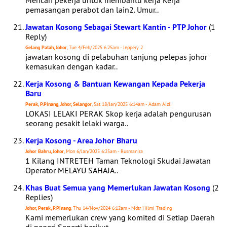
Mencari pekerja untuk membantu kerja Kerja
pemasangan perabot dan lain2. Umur..
Jawatan Kosong Sebagai Stewart Kantin - PTP Johor
(1
Reply)
Gelang Patah, Johor
, Tue 4/Feb/2025 6:25am - Jeppery 2
jawatan kosong di pelabuhan tanjung pelepas johor
kemasukan dengan kadar..
Kerja Kosong & Bantuan Kewangan Kepada Pekerja
Baru
Perak, P.Pinang, Johor, Selangor
, Sat 18/Jan/2025 6:14am - Adam Aizli
LOKASI LELAKI PERAK Skop kerja adalah pengurusan
seorang pesakit lelaki warga..
Kerja Kosong - Area Johor Bharu
Johor Bahru, Johor
, Mon 6/Jan/2025 6:25am - Rusmanira
1 Kilang INTRETEH Taman Teknologi Skudai Jawatan
Operator MELAYU SAHAJA..
Khas Buat Semua yang Memerlukan Jawatan Kosong
(2
Replies)
Johor, Perak, P.Pinang
, Thu 14/Nov/2024 6:12am - Mdtr Hilmi Trading
Kami memerlukan crew yang komited di Setiap Daerah