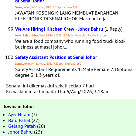
di Senai Johor
Senai, Johor
, Sat 19/Jun/2021 12:22pm - Hairi 196
JAWATAN KOSONG KILANG MEMBUAT BARANGAN
ELEKTRONIK Di SENAI JOHOR Masa bekerja..
We Are Hiring! Kitchen Crew - Johor Bahru
(1 Reply)
Johor Bahru, Johor
, Wed 16/Jun/2021 11:24am - Meet Eat Foodie Station
We are a food company who running food truck kiosk
business at masai johor,..
Safety Assistant Position at Senai Johor
Senai, Johor
, Fri 21/May/2021 9:53am - Syuhada 160
Safety Assistant Requirements 1. Male Female 2. Diploma
degree 3. 1 3 years of..
Senarai ini dikemaskini sekali setiap 7 hari
Kemaskini terakhir pada Thu 6/Aug/2026, 3:18am
Towns in Johor
Ayer Hitam
(7)
Batu Pahat
(27)
Gelang Patah
(20)
Johor Bahru
(25)