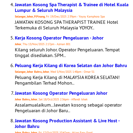
Jawatan Kosong Spa Therapist & Trainee di Hotel Kuala
Lumpur & Seluruh Malaysia
Selangor, Johor, P.Pinang
, Fri 19/Dec/2025 2:39pm - Yoyoy Kamphora Spa
JAWATAN KOSONG SPA THERAPIST TRAINEE Hotel
Terkemuka di Seluruh Malaysia YOYOY..
Kerja Kosong Operator Pengeluaran - Johor
Johor
, Thu 13/Nov/2025 2:17pm - Azman 801
Kilang seluruh Johor. Operator Pengeluaran. Tempat
tinggal disediakan. SPM..
Peluang Kerja Kilang di Korea Selatan dan Johor Bahru
Selangor, Johor Bahru, Johor
, Wed 5/Nov/2025 1:48pm - Omar 51
Peluang Kerja Kilang di MALAYSIA KOREA SELATAN!
Pengambilan Terhad Mohon..
Jawatan Kosong Operator Pengeluaran Johor
Johor Bahru, Johor
, Sat 18/Oct/2025 2:36pm - Affandi Ishak
Assalamualaikum.. Jawatan kosong sebagai operator
Pengeluaran di Johor Baru..
Jawatan Kosong Production Assistant & Live Host -
Johor Bahru
Johor Bahru, Johor
, Fri 17/Oct/2025 10:42am - Hijao Easy Food