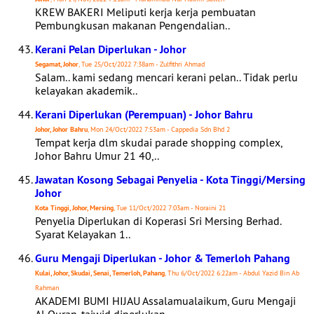
KREW BAKERI Meliputi kerja kerja pembuatan
Pembungkusan makanan Pengendalian..
Kerani Pelan Diperlukan - Johor
Segamat, Johor
, Tue 25/Oct/2022 7:38am - Zulfithri Ahmad
Salam.. kami sedang mencari kerani pelan.. Tidak perlu
kelayakan akademik..
Kerani Diperlukan (Perempuan) - Johor Bahru
Johor, Johor Bahru
, Mon 24/Oct/2022 7:53am - Cappedia Sdn Bhd 2
Tempat kerja dlm skudai parade shopping complex,
Johor Bahru Umur 21 40,..
Jawatan Kosong Sebagai Penyelia - Kota Tinggi/Mersing
Johor
Kota Tinggi, Johor, Mersing
, Tue 11/Oct/2022 7:03am - Noraini 21
Penyelia Diperlukan di Koperasi Sri Mersing Berhad.
Syarat Kelayakan 1..
Guru Mengaji Diperlukan - Johor & Temerloh Pahang
Kulai, Johor, Skudai, Senai, Temerloh, Pahang
, Thu 6/Oct/2022 6:22am - Abdul Yazid Bin Ab
Rahman
AKADEMI BUMI HIJAU Assalamualaikum, Guru Mengaji