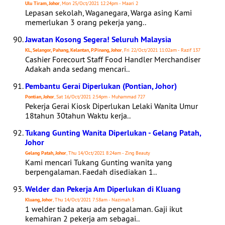
Ulu Tiram, Johor
, Mon 25/Oct/2021 12:24pm - Maari 2
Lepasan sekolah, Waganegara, Warga asing Kami
memerlukan 3 orang pekerja yang..
Jawatan Kosong Segera! Seluruh Malaysia
KL, Selangor, Pahang, Kelantan, P.Pinang, Johor
, Fri 22/Oct/2021 11:02am - Razif 137
Cashier Forecourt Staff Food Handler Merchandiser
Adakah anda sedang mencari..
Pembantu Gerai Diperlukan (Pontian, Johor)
Pontian, Johor
, Sat 16/Oct/2021 2:54pm - Muhammad 727
Pekerja Gerai Kiosk Diperlukan Lelaki Wanita Umur
18tahun 30tahun Waktu kerja..
Tukang Gunting Wanita Diperlukan - Gelang Patah,
Johor
Gelang Patah, Johor
, Thu 14/Oct/2021 8:24am - Zing Beauty
Kami mencari Tukang Gunting wanita yang
berpengalaman. Faedah disediakan 1..
Welder dan Pekerja Am Diperlukan di Kluang
Kluang, Johor
, Thu 14/Oct/2021 7:58am - Nazimah 3
1 welder tiada atau ada pengalaman. Gaji ikut
kemahiran 2 pekerja am sebagai..