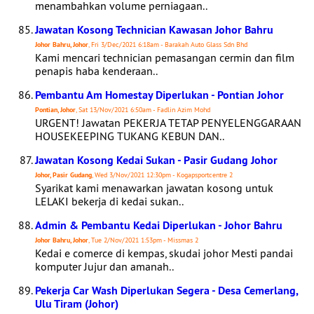
menambahkan volume perniagaan..
Jawatan Kosong Technician Kawasan Johor Bahru
Johor Bahru, Johor
, Fri 3/Dec/2021 6:18am - Barakah Auto Glass Sdn Bhd
Kami mencari technician pemasangan cermin dan film
penapis haba kenderaan..
Pembantu Am Homestay Diperlukan - Pontian Johor
Pontian, Johor
, Sat 13/Nov/2021 6:50am - Fadlin Azim Mohd
URGENT! Jawatan PEKERJA TETAP PENYELENGGARAAN
HOUSEKEEPING TUKANG KEBUN DAN..
Jawatan Kosong Kedai Sukan - Pasir Gudang Johor
Johor, Pasir Gudang
, Wed 3/Nov/2021 12:30pm - Kogapsportcentre 2
Syarikat kami menawarkan jawatan kosong untuk
LELAKI bekerja di kedai sukan..
Admin & Pembantu Kedai Diperlukan - Johor Bahru
Johor Bahru, Johor
, Tue 2/Nov/2021 1:53pm - Missmas 2
Kedai e comerce di kempas, skudai johor Mesti pandai
komputer Jujur dan amanah..
Pekerja Car Wash Diperlukan Segera - Desa Cemerlang,
Ulu Tiram (Johor)