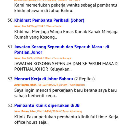
Kami memerlukan pekerja wanita sebagai pembantu
khidmat awam di Johor Bahru..
Khidmat Pembantu Peribadi (Johor)
Johor
, Tue 14/May/2024 6:39am - Enola
Khidmat Menjaga Warga Emas Kanak Kanak Menjaga
Rumah yang Kosong..
Jawatan Kosong Sepenuh dan Separuh Masa - di
Pontian, Johor
Johor
, Tue 16/Apr/2024 6:28am - Yasnon Kanopi
JAWATAN KOSONG SEPENUH DAN SEPARUH MASA DI
PONTIAN, JOHOR Kelayakan..
Mencari Kerja di Johor Baharu
(2 Replies)
Johor Bahru, Johor
, Tue 12/Mar/2024 6:24am - Yusnitajahari
Saya ingin mencari perkerjaan baru kerana saya baru
sahaja berhenti kerja..
Pembantu Klinik diperlukan di JB
Johor Bahru, Johor
, Wed 14/Feb/2024 6:23am - Allen Ang
Klinik Pakar perlukan pembantu klinik full time. Kerja
office hours saja..