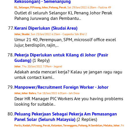
Kekosongan) - Semenanjung
KL, Selangor, P.Pinang, Johor, Pahang, Perak
, Sat 29/Jan/2022 6:28am - Fazlina 49
Outlet di seluruh Selangor KL Penang Johor Perak
Pahang Juruwang dan Pembantu..
Kerani Diperlukan (Skudai Area)
Johor, Skudai
, Sun 23/Jan/2022 6:23am - Cappedia Sdn Bhd 2
Umur 21 40, Perempuan, SPM, microsolf office excel
Jujur, berdisplin, rajin,..
Pekerja Diperlukan untuk Kilang di Johor (Pasir
Gudang)
(1 Reply)
Johor
, Thu 20/Jan/2022 7:09am - Jegand
Adakah anda mencari kerja? Kalau ye jangan ragu ragu
untuk contact kami..
Manpower/Recruitment Foreign Worker - Johor
Johor, Johor Bahru
, Tue 18/Jan/2022 6:01am - Jah Desa
Dear HR Manager PIC Workers Are you having problems
looking for suitable..
Peluang Pekerjaan Sebagai Pekerja Am Pemasangan
Panel Solar (Seluruh Malaysia)
(2 Replies)
Perlis, Kedah, P.Pinang, Perak, Kelantan, Terengganu, Pahang, N.Sembilan, Melaka, Johor
, Fri