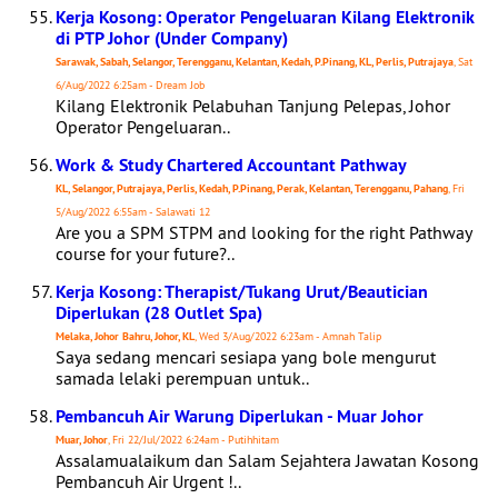
Kerja Kosong: Operator Pengeluaran Kilang Elektronik
di PTP Johor (Under Company)
Sarawak, Sabah, Selangor, Terengganu, Kelantan, Kedah, P.Pinang, KL, Perlis, Putrajaya
, Sat
6/Aug/2022 6:25am - Dream Job
Kilang Elektronik Pelabuhan Tanjung Pelepas, Johor
Operator Pengeluaran..
Work & Study Chartered Accountant Pathway
KL, Selangor, Putrajaya, Perlis, Kedah, P.Pinang, Perak, Kelantan, Terengganu, Pahang
, Fri
5/Aug/2022 6:55am - Salawati 12
Are you a SPM STPM and looking for the right Pathway
course for your future?..
Kerja Kosong: Therapist/Tukang Urut/Beautician
Diperlukan (28 Outlet Spa)
Melaka, Johor Bahru, Johor, KL
, Wed 3/Aug/2022 6:23am - Amnah Talip
Saya sedang mencari sesiapa yang bole mengurut
samada lelaki perempuan untuk..
Pembancuh Air Warung Diperlukan - Muar Johor
Muar, Johor
, Fri 22/Jul/2022 6:24am - Putihhitam
Assalamualaikum dan Salam Sejahtera Jawatan Kosong
Pembancuh Air Urgent !..