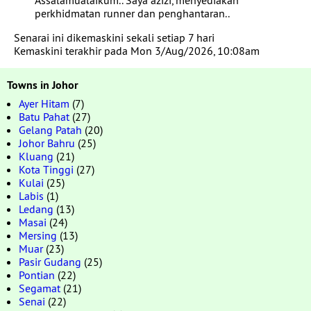
Assalamualaikum.. Saya azizi, menyediakan
perkhidmatan runner dan penghantaran..
Senarai ini dikemaskini sekali setiap 7 hari
Kemaskini terakhir pada Mon 3/Aug/2026, 10:08am
Towns in Johor
Ayer Hitam
(7)
Batu Pahat
(27)
Gelang Patah
(20)
Johor Bahru
(25)
Kluang
(21)
Kota Tinggi
(27)
Kulai
(25)
Labis
(1)
Ledang
(13)
Masai
(24)
Mersing
(13)
Muar
(23)
Pasir Gudang
(25)
Pontian
(22)
Segamat
(21)
Senai
(22)