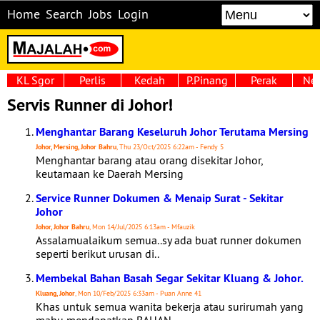
Home
Search
Jobs
Login
KL Sgor
Perlis
Kedah
P.Pinang
Perak
Neg
Servis Runner di Johor!
Menghantar Barang Keseluruh Johor Terutama Mersing
Johor, Mersing, Johor Bahru
, Thu 23/Oct/2025 6:22am - Fendy 5
Menghantar barang atau orang disekitar Johor,
keutamaan ke Daerah Mersing
Service Runner Dokumen & Menaip Surat - Sekitar
Johor
Johor, Johor Bahru
, Mon 14/Jul/2025 6:13am - Mfauzik
Assalamualaikum semua..sy ada buat runner dokumen
seperti berikut urusan di..
Membekal Bahan Basah Segar Sekitar Kluang & Johor.
Kluang, Johor
, Mon 10/Feb/2025 6:33am - Puan Anne 41
Khas untuk semua wanita bekerja atau surirumah yang