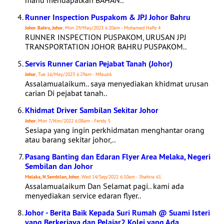
mahu mendapatkan BAHAN..
Runner Inspection Puspakom & JPJ Johor Bahru
Johor Bahru, Johor
, Mon 29/May/2023 6:20am - Mohamed Hafiz 4
RUNNER INSPECTION PUSPAKOM, URUSAN JPJ
TRANSPORTATION JOHOR BAHRU PUSPAKOM..
Servis Runner Carian Pejabat Tanah (Johor)
Johor
, Tue 16/May/2023 6:29am - Mfauzik
Assalamualaikum.. saya menyediakan khidmat urusan
carian Di pejabat tanah..
Khidmat Driver Sambilan Sekitar Johor
Johor
, Mon 7/Nov/2022 6:08am - Fendy 5
Sesiapa yang ingin perkhidmatan menghantar orang
atau barang sekitar johor,..
Pasang Banting dan Edaran Flyer Area Melaka, Negeri
Sembilan dan Johor
Melaka, N.Sembilan, Johor
, Wed 14/Sep/2022 6:10am - Shahira 61
Assalamualaikum Dan Selamat pagi.. kami ada
menyediakan service edaran flyer..
Johor - Berita Baik Kepada Suri Rumah @ Suami Isteri
yang Berkerjaya dan Pelajar2 Kolej yang Ada