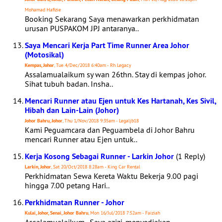
Mohamad Hafizie
Booking Sekarang Saya menawarkan perkhidmatan
urusan PUSPAKOM JPJ antaranya..
Saya Mencari Kerja Part Time Runner Area Johor
(Motosikal)
Kempas, Johor
, Tue 4/Dec/2018 6:40am - Rh Legacy
Assalamualaikum sy wan 26thn. Stay di kempas johor.
Sihat tubuh badan. Insha..
Mencari Runner atau Ejen untuk Kes Hartanah, Kes Sivil,
Hibah dan Lain-Lain (Johor)
Johor Bahru, Johor
, Thu 1/Nov/2018 9:35am - Legaljb18
Kami Peguamcara dan Peguambela di Johor Bahru
mencari Runner atau Ejen untuk..
Kerja Kosong Sebagai Runner - Larkin Johor
(1 Reply)
Larkin, Johor
, Sat 20/Oct/2018 8:28am - King Car Rental
Perkhidmatan Sewa Kereta Waktu Bekerja 9.00 pagi
hingga 7.00 petang Hari..
Perkhidmatan Runner - Johor
Kulai, Johor, Senai, Johor Bahru
, Mon 16/Jul/2018 7:52am - Faiziah