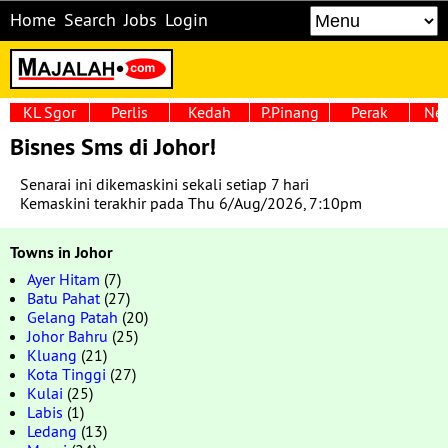
Home
Search
Jobs
Login
KL Sgor
Perlis
Kedah
P.Pinang
Perak
Neg
Bisnes Sms di Johor!
Senarai ini dikemaskini sekali setiap 7 hari
Kemaskini terakhir pada Thu 6/Aug/2026, 7:10pm
Towns in Johor
Ayer Hitam
(7)
Batu Pahat
(27)
Gelang Patah
(20)
Johor Bahru
(25)
Kluang
(21)
Kota Tinggi
(27)
Kulai
(25)
Labis
(1)
Ledang
(13)