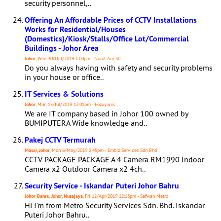
security personnel,..
Offering An Affordable Prices of CCTV Installations
Works for Residential/Houses
(Domestics)/Kiosk/Stalls/Office Lot/Commercial
Buildings - Johor Area
Johor
, Wed 30/Oct/2019 1:00pm - Nurul Ain 30
Do you always having with safety and security problems
in your house or office..
IT Services & Solutions
Johor
, Mon 15/Jul/2019 12:01pm - Fozuyanis
We are IT company based in Johor 100 owned by
BUMIPUTERA Wide knowledge and..
Pakej CCTV Termurah
Masai, Johor
, Mon 6/May/2019 2:45pm - Embiz Services Sdn Bhd
CCTV PACKAGE PACKAGE A 4 Camera RM1990 Indoor
Camera x2 Outdoor Camera x2 4ch..
Security Service - Iskandar Puteri Johor Bahru
Johor Bahru, Johor, Nusajaya
, Fri 12/Apr/2019 12:13pm - Safwan Metro
Hi I'm from Metro Security Services Sdn. Bhd. Iskandar
Puteri Johor Bahru..