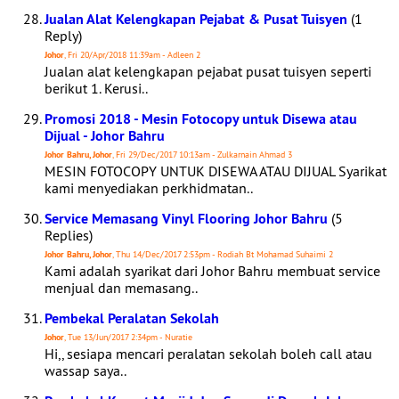
Jualan Alat Kelengkapan Pejabat & Pusat Tuisyen
(1
Reply)
Johor
, Fri 20/Apr/2018 11:39am - Adleen 2
Jualan alat kelengkapan pejabat pusat tuisyen seperti
berikut 1. Kerusi..
Promosi 2018 - Mesin Fotocopy untuk Disewa atau
Dijual - Johor Bahru
Johor Bahru, Johor
, Fri 29/Dec/2017 10:13am - Zulkarnain Ahmad 3
MESIN FOTOCOPY UNTUK DISEWA ATAU DIJUAL Syarikat
kami menyediakan perkhidmatan..
Service Memasang Vinyl Flooring Johor Bahru
(5
Replies)
Johor Bahru, Johor
, Thu 14/Dec/2017 2:53pm - Rodiah Bt Mohamad Suhaimi 2
Kami adalah syarikat dari Johor Bahru membuat service
menjual dan memasang..
Pembekal Peralatan Sekolah
Johor
, Tue 13/Jun/2017 2:34pm - Nuratie
Hi,, sesiapa mencari peralatan sekolah boleh call atau
wassap saya..