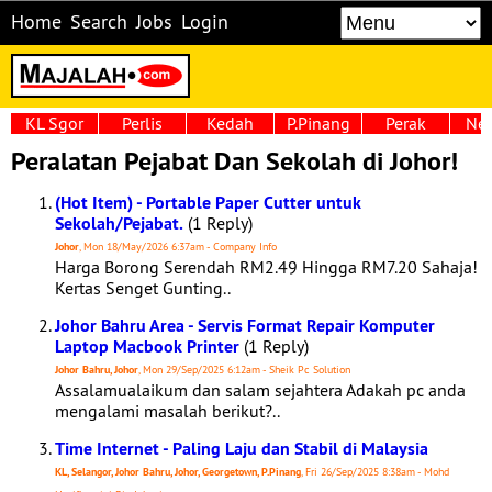
Home
Search
Jobs
Login
KL Sgor
Perlis
Kedah
P.Pinang
Perak
Neg
Peralatan Pejabat Dan Sekolah di Johor!
(Hot Item) - Portable Paper Cutter untuk
Sekolah/Pejabat.
(1 Reply)
Johor
, Mon 18/May/2026 6:37am - Company Info
Harga Borong Serendah RM2.49 Hingga RM7.20 Sahaja!
Kertas Senget Gunting..
Johor Bahru Area - Servis Format Repair Komputer
Laptop Macbook Printer
(1 Reply)
Johor Bahru, Johor
, Mon 29/Sep/2025 6:12am - Sheik Pc Solution
Assalamualaikum dan salam sejahtera Adakah pc anda
mengalami masalah berikut?..
Time Internet - Paling Laju dan Stabil di Malaysia
KL, Selangor, Johor Bahru, Johor, Georgetown, P.Pinang
, Fri 26/Sep/2025 8:38am - Mohd