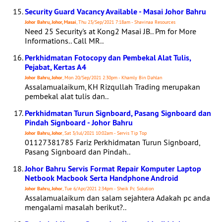
Security Guard Vacancy Available - Masai Johor Bahru
Johor Bahru, Johor, Masai
, Thu 23/Sep/2021 7:18am - Shavinaa Resources
Need 25 Security's at Kong2 Masai JB.. Pm for More
Informations.. Call MR..
Perkhidmatan Fotocopy dan Pembekal Alat Tulis,
Pejabat, Kertas A4
Johor Bahru, Johor
, Mon 20/Sep/2021 2:30pm - Khamly Bin Dahlan
Assalamualaikum, KH Rizqullah Trading merupakan
pembekal alat tulis dan..
Perkhidmatan Turun Signboard, Pasang Signboard dan
Pindah Signboard - Johor Bahru
Johor Bahru, Johor
, Sat 3/Jul/2021 10:02am - Servis Tip Top
01127381785 Fariz Perkhidmatan Turun Signboard,
Pasang Signboard dan Pindah..
Johor Bahru Servis Format Repair Komputer Laptop
Netbook Macbook Serta Handphone Android
Johor Bahru, Johor
, Tue 6/Apr/2021 2:34pm - Sheik Pc Solution
Assalamualaikum dan salam sejahtera Adakah pc anda
mengalami masalah berikut?..