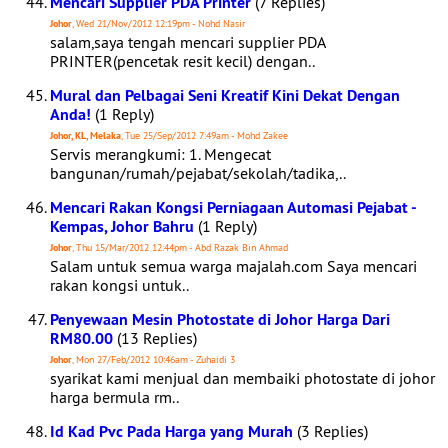
Mencari Supplier PDA Printer
(7 Replies)
Johor
, Wed 21/Nov/2012 12:19pm - Nohd Nasir
salam,saya tengah mencari supplier PDA
PRINTER(pencetak resit kecil) dengan..
Mural dan Pelbagai Seni Kreatif Kini Dekat Dengan
Anda!
(1 Reply)
Johor, KL, Melaka
, Tue 25/Sep/2012 7:49am - Mohd Zakee
Servis merangkumi: 1. Mengecat
bangunan/rumah/pejabat/sekolah/tadika,..
Mencari Rakan Kongsi Perniagaan Automasi Pejabat -
Kempas, Johor Bahru
(1 Reply)
Johor
, Thu 15/Mar/2012 12:44pm - Abd Razak Bin Ahmad
Salam untuk semua warga majalah.com Saya mencari
rakan kongsi untuk..
Penyewaan Mesin Photostate di Johor Harga Dari
RM80.00
(13 Replies)
Johor
, Mon 27/Feb/2012 10:46am - Zuhaidi 3
syarikat kami menjual dan membaiki photostate di johor
harga bermula rm..
Id Kad Pvc Pada Harga yang Murah
(3 Replies)