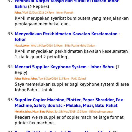
Pembekal Karpet Masjid dan Surau di Daerah Johor
Bahru
(3 Replies)
Johor
, Wed 12/Oct/2016 2:49pm - Imran Fareeth
KAMI merupakan syarikat bumiputera yang menjalankan
perniagaan membekal dan..
Menyediakan Perkhidmatan Kawalan Keselamatan -
Johor
Masai, Johor
, Wed 14/Sep/2016 2:40pm - Ellie Fazlin Mohd Sarian
KAMI menyediakan perkhidmatan kawalan keselamatan
1 static guard 2 petrolling..
Mencari Supplier Keyphone System - Johor Bahru
(1
Reply)
Johor Bahru, Johor
, Tue 6/Sep/2016 11:58am - Fadli Zainal
Saya memerlukan supplier bagi keyphone system di area
Johor Bahru. Untuk..
Supplier Copier Machine, Plotter, Paper Shredder, Fax
Machine, Safety Box Etc - Melaka, Muar, Batu Pahat
Melaka, Johor, Muar, Batu Pahat
, Sat 28/Nov/2015 12:03pm - Offixbusinesscenter
Readers we re supplier of copier machine large format
printer fax machine..