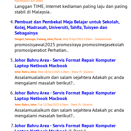
Hasifhusaini Bin Johani
Langgan TIME, internet kediaman paling laju dan paling
stabil di Malaysia..
Pembuat dan Pembekal Meja Belajar untuk Sekolah,
Kolej, Madrasah, Universiti, Tahfiz, Tuisyen dan
Sebagainya
Dengkil, Selangor, Pahang, Johor, Perak
, Wed 9/Apr/2025 6:33am - Salesfurniture
promosisyawal2025 promosiraya promosimejasekolah
promosiperabot Perhatian..
Johor Bahru Area - Servis Format Repair Komputer
Laptop Netbook Macbook
Johor Bahru, Johor
, Wed 18/Oct/2023 6:28am - Sheik Pc Solution
Assalamualaikum dan salam sejahtera Adakah pc anda
mengalami masalah berikut?..
Johor Bahru Area - Servis Format Repair Komputer
Laptop Netbook Macbook
Johor Bahru, Johor
, Tue 12/Sep/2023 6:24am - Sheik Pc Solution
Assalamualaikum dan salam sejahtera Adakah pc anda
mengalami masalah berikut?..
Johor Bahru Area - Servis Format Repair Komputer