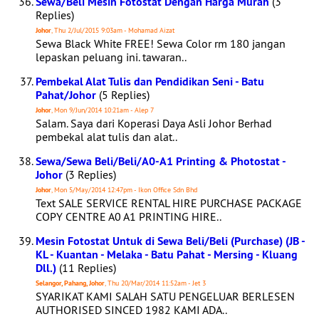
Sewa/Beli Mesin Fotostat Dengan Harga Murah
(3
Replies)
Johor
, Thu 2/Jul/2015 9:03am - Mohamad Aizat
Sewa Black White FREE! Sewa Color rm 180 jangan
lepaskan peluang ini. tawaran..
Pembekal Alat Tulis dan Pendidikan Seni - Batu
Pahat/Johor
(5 Replies)
Johor
, Mon 9/Jun/2014 10:21am - Alep 7
Salam. Saya dari Koperasi Daya Asli Johor Berhad
pembekal alat tulis dan alat..
Sewa/Sewa Beli/Beli/A0-A1 Printing & Photostat -
Johor
(3 Replies)
Johor
, Mon 5/May/2014 12:47pm - Ikon Office Sdn Bhd
Text SALE SERVICE RENTAL HIRE PURCHASE PACKAGE
COPY CENTRE A0 A1 PRINTING HIRE..
Mesin Fotostat Untuk di Sewa Beli/Beli (Purchase) (JB -
KL - Kuantan - Melaka - Batu Pahat - Mersing - Kluang
Dll.)
(11 Replies)
Selangor, Pahang, Johor
, Thu 20/Mar/2014 11:52am - Jet 3
SYARIKAT KAMI SALAH SATU PENGELUAR BERLESEN
AUTHORISED SINCED 1982 KAMI ADA..