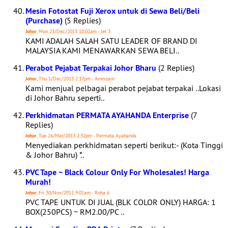
Mesin Fotostat Fuji Xerox untuk di Sewa Beli/Beli
(Purchase)
(5 Replies)
Johor
, Mon 23/Dec/2013 10:02am - Jet 3
KAMI ADALAH SALAH SATU LEADER OF BRAND DI
MALAYSIA KAMI MENAWARKAN SEWA BELI..
Perabot Pejabat Terpakai Johor Bharu
(2 Replies)
Johor
, Thu 5/Dec/2013 2:37pm - Arnnizam
Kami menjual pelbagai perabot pejabat terpakai ..Lokasi
di Johor Bahru seperti..
Perkhidmatan PERMATA AYAHANDA Enterprise
(7
Replies)
Johor
, Tue 26/Mar/2013 2:32pm - Permata Ayahanda
Menyediakan perkhidmatan seperti berikut:- (Kota Tinggi
& Johor Bahru) *..
PVC Tape ~ Black Colour Only For Wholesales! Harga
Murah!
Johor
, Fri 30/Nov/2012 9:01am - Roha 6
PVC TAPE UNTUK DI JUAL (BLK COLOR ONLY) HARGA: 1
BOX(250PCS) ~ RM2.00/PC ..