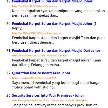
Pembekal Karpet Surau dan Karpet Masjid Johor
Johor
, Tue 1/Dec/2020 9:30am - Waniyummy
Kami merupakan syarikat bumiputera yang menjalankan
perniagaan membekal dan..
Pembekal Karpet Surau dan Karpet Masjid Johor
(1
Reply)
Johor
, Tue 22/Sep/2020 10:33am - Sukur Ibrahim
Pembekal karpet surau dan karpet masjid Tuan dan puan
berurusan direct dengan..
Pembekal Karpet Surau dan Karpet Masjid Dari Johor
Johor
, Wed 17/Jun/2020 10:23am - Mohd Sukur Ibrahim
Pembekal karpet surau dan karpet masjid murah Kami
dari kilang. Pelanggan mahu..
Quotation Notice Board Area Johor
Johor
, Thu 2/Jan/2020 10:27am - Afiqah 119
Saya mencari pembekal yang boleh bagi sebut harga
'notice board with sliding..
Security Services Into Your Premises - Johor
Johor Bahru, Johor
, Wed 6/Nov/2019 11:30am - Mohd Hafiz Bin Abdol Hadi
The principal activity of the company is provision of