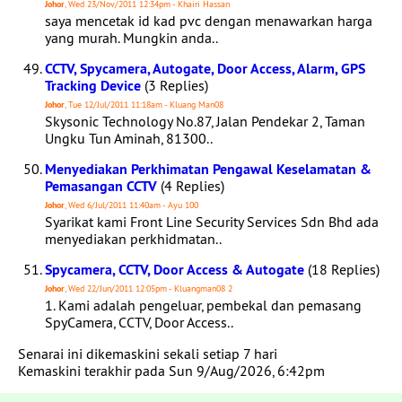
Johor
, Wed 23/Nov/2011 12:34pm - Khairi Hassan
saya mencetak id kad pvc dengan menawarkan harga
yang murah. Mungkin anda..
CCTV, Spycamera, Autogate, Door Access, Alarm, GPS
Tracking Device
(3 Replies)
Johor
, Tue 12/Jul/2011 11:18am - Kluang Man08
Skysonic Technology No.87, Jalan Pendekar 2, Taman
Ungku Tun Aminah, 81300..
Menyediakan Perkhimatan Pengawal Keselamatan &
Pemasangan CCTV
(4 Replies)
Johor
, Wed 6/Jul/2011 11:40am - Ayu 100
Syarikat kami Front Line Security Services Sdn Bhd ada
menyediakan perkhidmatan..
Spycamera, CCTV, Door Access & Autogate
(18 Replies)
Johor
, Wed 22/Jun/2011 12:05pm - Kluangman08 2
1. Kami adalah pengeluar, pembekal dan pemasang
SpyCamera, CCTV, Door Access..
Senarai ini dikemaskini sekali setiap 7 hari
Kemaskini terakhir pada Sun 9/Aug/2026, 6:42pm