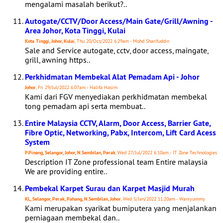
mengalami masalah berikut?..
Autogate/CCTV/Door Access/Main Gate/Grill/Awning -
Area Johor, Kota Tinggi, Kulai
Kota Tinggi, Johor, Kulai
, Thu 20/Oct/2022 6:29am - Mohd Sharifuddin
Sale and Service autogate, cctv, door access, maingate,
grill, awning https..
Perkhidmatan Membekal Alat Pemadam Api - Johor
Johor
, Fri 29/Jul/2022 6:07am - Halifa Hasim
Kami dari FGV menyediakan perkhidmatan membekal
tong pemadam api serta membuat..
Entire Malaysia CCTV, Alarm, Door Access, Barrier Gate,
Fibre Optic, Networking, Pabx, Intercom, Lift Card Acess
System
P.Pinang, Selangor, Johor, N.Sembilan, Perak
, Wed 27/Jul/2022 6:10am - IT Zone Technologies
Description IT Zone professional team Entire malaysia
We are providing entire..
Pembekal Karpet Surau dan Karpet Masjid Murah
KL, Selangor, Perak, Pahang, N.Sembilan, Johor
, Wed 5/Jan/2022 11:20am - Waniyummy
Kami merupakan syarikat bumiputera yang menjalankan
perniagaan membekal dan..