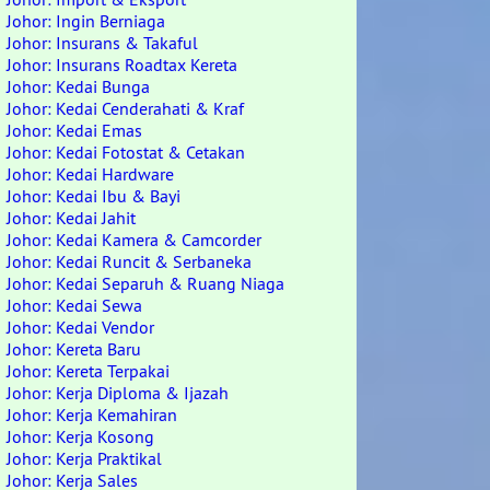
Johor: Ingin Berniaga
Johor: Insurans & Takaful
Johor: Insurans Roadtax Kereta
Johor: Kedai Bunga
Johor: Kedai Cenderahati & Kraf
Johor: Kedai Emas
Johor: Kedai Fotostat & Cetakan
Johor: Kedai Hardware
Johor: Kedai Ibu & Bayi
Johor: Kedai Jahit
Johor: Kedai Kamera & Camcorder
Johor: Kedai Runcit & Serbaneka
Johor: Kedai Separuh & Ruang Niaga
Johor: Kedai Sewa
Johor: Kedai Vendor
Johor: Kereta Baru
Johor: Kereta Terpakai
Johor: Kerja Diploma & Ijazah
Johor: Kerja Kemahiran
Johor: Kerja Kosong
Johor: Kerja Praktikal
Johor: Kerja Sales