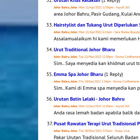
Urutan Khas Kelakian
(1 Reply)
Johor Bahru, Johor
, Mon 11/Apr/2022 12:06pm - Asyraf 265
area Johor Bahru, Pasir Gudang, Kulai 
Hairstylist dan Tukang Urut Diperlukan 
Johor Bahru, Johor
, Mon 11/Apr/2022 6:22am - Sara Nadea Beauty
Assalamualaikum hi kami memerlukan Ha
Urut Traditional Johor Bharu
Johor Bahru, Johor
, Tue 22/Mar/2022 12:30pm - Emma Confinemen
Slm.. Saya menyedia kan khidmat urut tr
Emma Spa Johor Bharu
(1 Reply)
Johor Bahru, Johor
, Thu 20/Jan/2022 1:54pm - Emma Confinement
Slm.. Kami di Emma spa menyedia kan pe
Urutan Batin Lelaki - Johor Bahru
Johor Bahru, Johor
, Wed 12/Jan/2022 11:50am - Asyraf 265
Anda rasa lemah badan apabila balik dar
Pusat Rawatan Terapi Urut Tradisional 
Johor Bahru, Johor
, Thu 30/Dec/2021 9:32am - Terapi Urut
Pakar Urutan Tradisional Seluruh Badan