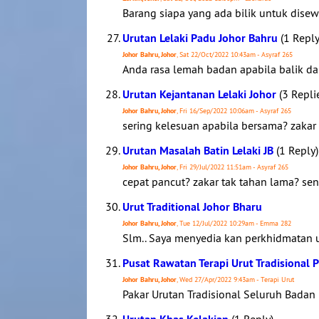
Barang siapa yang ada bilik untuk dise
Urutan Lelaki Padu Johor Bahru
(1 Reply
Johor Bahru, Johor
, Sat 22/Oct/2022 10:43am - Asyraf 265
Anda rasa lemah badan apabila balik dar
Urutan Kejantanan Lelaki Johor
(3 Repli
Johor Bahru, Johor
, Fri 16/Sep/2022 10:06am - Asyraf 265
sering kelesuan apabila bersama? zakar
Urutan Masalah Batin Lelaki JB
(1 Reply)
Johor Bahru, Johor
, Fri 29/Jul/2022 11:51am - Asyraf 265
cepat pancut? zakar tak tahan lama? se
Urut Traditional Johor Bharu
Johor Bahru, Johor
, Tue 12/Jul/2022 10:29am - Emma 282
Slm.. Saya menyedia kan perkhidmatan ur
Pusat Rawatan Terapi Urut Tradisional 
Johor Bahru, Johor
, Wed 27/Apr/2022 9:43am - Terapi Urut
Pakar Urutan Tradisional Seluruh Badan