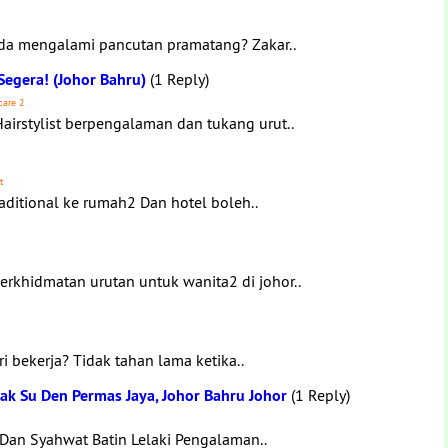
Anda mengalami pancutan pramatang? Zakar..
Segera! (Johor Bahru)
(1 Reply)
care 2
irstylist berpengalaman dan tukang urut..
t
aditional ke rumah2 Dan hotel boleh..
rkhidmatan urutan untuk wanita2 di johor..
i bekerja? Tidak tahan lama ketika..
Pak Su Den Permas Jaya, Johor Bahru Johor
(1 Reply)
 Dan Syahwat Batin Lelaki Pengalaman..