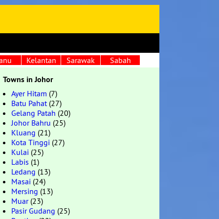
anu
Kelantan
Sarawak
Sabah
Towns in Johor
Ayer Hitam
(7)
Batu Pahat
(27)
Gelang Patah
(20)
Johor Bahru
(25)
Kluang
(21)
Kota Tinggi
(27)
Kulai
(25)
Labis
(1)
Ledang
(13)
Masai
(24)
Mersing
(13)
Muar
(23)
Pasir Gudang
(25)