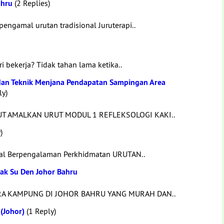
ahru
(2 Replies)
engamal urutan tradisional Juruterapi..
i bekerja? Tidak tahan lama ketika..
 dan Teknik Menjana Pendapatan Sampingan Area
ly)
UT AMALKAN URUT MODUL 1 REFLEKSOLOGI KAKI..
)
ional Berpengalaman Perkhidmatan URUTAN..
Pak Su Den Johor Bahru
RA KAMPUNG DI JOHOR BAHRU YANG MURAH DAN..
 (Johor)
(1 Reply)