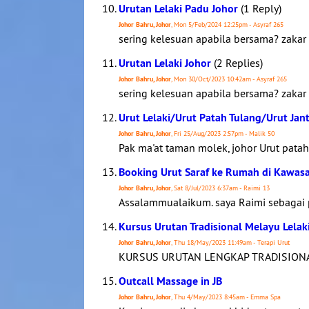
Urutan Lelaki Padu Johor
(1 Reply)
Johor Bahru, Johor
, Mon 5/Feb/2024 12:25pm - Asyraf 265
sering kelesuan apabila bersama? zakar
Urutan Lelaki Johor
(2 Replies)
Johor Bahru, Johor
, Mon 30/Oct/2023 10:42am - Asyraf 265
sering kelesuan apabila bersama? zakar
Urut Lelaki/Urut Patah Tulang/Urut Jan
Johor Bahru, Johor
, Fri 25/Aug/2023 2:57pm - Malik 50
Pak ma'at taman molek, johor Urut patah
Booking Urut Saraf ke Rumah di Kawas
Johor Bahru, Johor
, Sat 8/Jul/2023 6:37am - Raimi 13
Assalammualaikum. saya Raimi sebagai p
Kursus Urutan Tradisional Melayu Lelak
Johor Bahru, Johor
, Thu 18/May/2023 11:49am - Terapi Urut
KURSUS URUTAN LENGKAP TRADISIONAL
Outcall Massage in JB
Johor Bahru, Johor
, Thu 4/May/2023 8:45am - Emma Spa