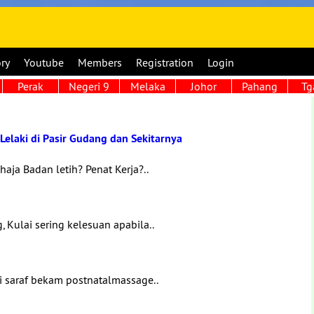
ory
Youtube
Members
Registration
Login
Perak
Negeri 9
Melaka
Johor
Pahang
Tg
elaki di Pasir Gudang dan Sekitarnya
aja Badan letih? Penat Kerja?..
, Kulai sering kelesuan apabila..
di saraf bekam postnatalmassage..