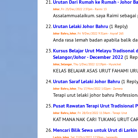
Urutan Dari Rumah ke Rumah - Johor B
Johor
, Fri 23/Dec/2022 2:37pm - Raimi 13
Assalammualaikum. saya Raimi sebagai p
Urutan Lelaki Johor Bahru
(1 Reply)
Johor Bahru, Johor
, Fri 9/Dec/2022 9:31am - Asyraf 265
Anda rasa lemah badan apabila balik dar
Kursus Belajar Urut Melayu Tradisonal
Selangor/Johor - December 2022
(1 Rep
Johor, Selangor
, Thu 1/Dec/2022 12:19pm - Hyunckel
KELAS BELAJAR ASAS URUT FAHAMI UR
Urutan Saraf Lelaki Johor Bahru
(1 Reply
Johor Bahru, Johor
, Thu 17/Nov/2022 1:02pm - Zamera
Terapi urut lelaki johor bahru Profess
Pusat Rawatan Terapi Urut Tradisional 
Johor Bahru, Johor
, Fri 28/Oct/2022 11:34am - Terapi Urut
KAT MANA NAK CARI TUKANG URUT CA
Mencari Bilik Sewa untuk Urut di Larkin
Larkin, Johor
, Sat 22/Oct/2022 12:50pm - Leonardo