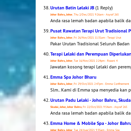
Urutan Batin Lelaki JB
(1 Reply)
Johor Bahru, Johor
, Thu 2/Dec/2021 9:26am - Asyraf 265
Anda rasa lemah badan apabila balik dar
Pusat Rawatan Terapi Urut Tradisional 
Johor Bahru, Johor
, Fri 26/Nov/2021 11:31am - Terapi Urut
Pakar Urutan Tradisional Seluruh Badan 
Terapi Lelaki dan Perempuan Diperlukan
Johor Bahru, Johor
, Tue 16/Nov/2021 2:24pm - Rozani 4
Jawatan kosong terapi Lelaki dan perem
Emma Spa Johor Bharu
Johor Bahru, Johor
, Fri 29/Oct/2021 2:47pm - Emma Confinement
Slm.. Kami di Emma spa menyedia kan p
Urutan Padu Lelaki - Johor Bahru, Skuda
Skudai, Johor, Johor Bahru
, Fri 22/Oct/2021 9:54am - Asyraf 265
Anda rasa lemah badan apabila balik dar
Emma Home & Mobile Spa - Johor Bahr
Johor Bahru, Johor
, Tue 24/Aug/2021 9:35am - Emma Spa