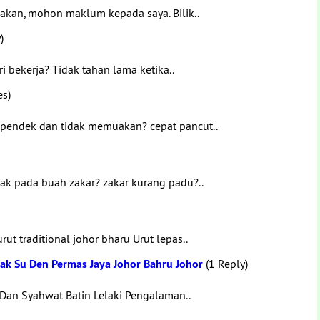
wakan, mohon maklum kepada saya. Bilik..
)
i bekerja? Tidak tahan lama ketika..
es)
 pendek dan tidak memuakan? cepat pancut..
nak pada buah zakar? zakar kurang padu?..
ut traditional johor bharu Urut lepas..
Pak Su Den Permas Jaya Johor Bahru Johor
(1 Reply)
 Dan Syahwat Batin Lelaki Pengalaman..