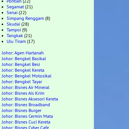
Pontian
(22)
Segamat
(21)
Senai
(22)
Simpang Renggam
(8)
Skudai
(28)
Tampoi
(9)
Tangkak
(21)
Ulu Tiram
(17)
Johor: Agen Hartanah
Johor: Bengkel Basikal
Johor: Bengkel Besi
Johor: Bengkel Kereta
Johor: Bengkel Motosikal
Johor: Bengkel Tayar
Johor: Bisnes Air Mineral
Johor: Bisnes Ais Krim
Johor: Bisnes Aksesori Kereta
Johor: Bisnes Broadband
Johor: Bisnes Burger
Johor: Bisnes Cermin Mata
Johor: Bisnes Cuci Kereta
Johor: Bisnes Cyber Cafe