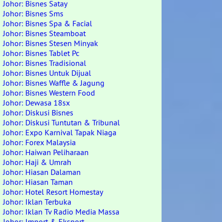
Johor: Bisnes Satay
Johor: Bisnes Sms
Johor: Bisnes Spa & Facial
Johor: Bisnes Steamboat
Johor: Bisnes Stesen Minyak
Johor: Bisnes Tablet Pc
Johor: Bisnes Tradisional
Johor: Bisnes Untuk Dijual
Johor: Bisnes Waffle & Jagung
Johor: Bisnes Western Food
Johor: Dewasa 18sx
Johor: Diskusi Bisnes
Johor: Diskusi Tuntutan & Tribunal
Johor: Expo Karnival Tapak Niaga
Johor: Forex Malaysia
Johor: Haiwan Peliharaan
Johor: Haji & Umrah
Johor: Hiasan Dalaman
Johor: Hiasan Taman
Johor: Hotel Resort Homestay
Johor: Iklan Terbuka
Johor: Iklan Tv Radio Media Massa
Johor: Import & Eksport