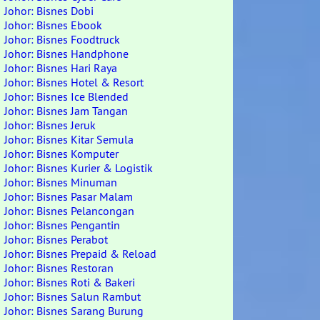
Johor: Bisnes Dobi
Johor: Bisnes Ebook
Johor: Bisnes Foodtruck
Johor: Bisnes Handphone
Johor: Bisnes Hari Raya
Johor: Bisnes Hotel & Resort
Johor: Bisnes Ice Blended
Johor: Bisnes Jam Tangan
Johor: Bisnes Jeruk
Johor: Bisnes Kitar Semula
Johor: Bisnes Komputer
Johor: Bisnes Kurier & Logistik
Johor: Bisnes Minuman
Johor: Bisnes Pasar Malam
Johor: Bisnes Pelancongan
Johor: Bisnes Pengantin
Johor: Bisnes Perabot
Johor: Bisnes Prepaid & Reload
Johor: Bisnes Restoran
Johor: Bisnes Roti & Bakeri
Johor: Bisnes Salun Rambut
Johor: Bisnes Sarang Burung