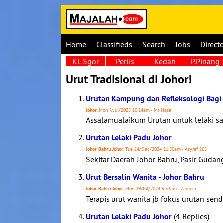
Home
Classifieds
Search
Jobs
Direct
KL Sgor
Perlis
Kedah
P.Pinang
Urut Tradisional di Johor!
Urutan Kampung dan Refleksologi Bagi L
Johor
, Mon 7/Jul/2025 10:14am - Mr Hase
Assalamualaikum Urutan untuk lelaki sah
Urutan Lelaki Padu Johor
Johor Bahru, Johor
, Tue 24/Dec/2024 11:50am - Asyraf 265
Sekitar Daerah Johor Bahru, Pasir Gudang
Urut Bersalin Wanita - Johor Bahru
Johor Bahru, Johor
, Mon 29/Jul/2024 9:33am - Zamera
Terapis urut wanita jb fokus urutan sen
Urutan Lelaki Padu Johor
(4 Replies)