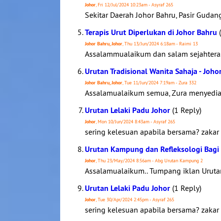
Johor
, Fri 12/Jul/2024 10:23am - Asyraf 265
Sekitar Daerah Johor Bahru, Pasir Gudang
Terapis Urut Diperlukan di Johor Bahru
(
Johor Bahru, Johor
, Thu 13/Jun/2024 6:18am - Raimi 13
Assalammualaikum dan salam sejahtera. K
Urutan Tradisional Wanita Sahaja - Joho
Johor Bahru, Johor
, Tue 11/Jun/2024 7:19am - Zura 332
Assalamualaikum semua, Zura menyediaka
Urutan Lelaki Padu Johor
(1 Reply)
Johor
, Mon 10/Jun/2024 8:43am - Asyraf 265
sering kelesuan apabila bersama? zakar
Urutan Kampung dan Refleksologi Bagi L
Johor
, Thu 23/May/2024 8:56am - Abg Urutan Kampung 2
Assalamualaikum.. Tumpang iklan Urutan 
Urutan Lelaki Padu Johor
(1 Reply)
Johor
, Tue 30/Apr/2024 2:45pm - Asyraf 265
sering kelesuan apabila bersama? zakar