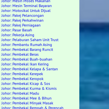
Johor: Mesin Proses Makanan
Johor: Mesin Terminal Bayaran
Johor: Motosikal Untuk Dijual
Johor: Pakej Pelancongan
Johor: Pakej Perkahwinan
Johor: Pakej Perniagaan
Johor: Pasar Basah
Johor: Pekerja Asing
Johor: Pelaburan Saham Unit Trust
Johor: Pembantu Rumah Asing
Johor: Pembekal Barang Runcit
Johor: Pembekal Beras
Johor: Pembekal Buah-buahan
Johor: Pembekal Ikan Kering
Johor: Pembekal Kelapa & Santan
Johor: Pembekal Kerepek
Johor: Pembekal Keropok
Johor: Pembekal Kicap & Sos
Johor: Pembekal Kurma & Kismis
Johor: Pembekal Madu
Johor: Pembekal Mee & Bihun
Johor: Pembekal Minyak Masak
Johor: Pembekal Rempah & Perencah