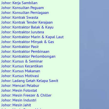
Johor: Kerja Sambilan
Johor: Konsultan Peguam
Johor: Konsultan Perniagaan
Johor: Kontrak Swasta
Johor: Kontrak Tender Kerajaan
Johor: Kontraktor Balak & Kayu
Johor: Kontraktor Jurutera
Johor: Kontraktor Marin & Kapal Laut
Johor: Kontraktor Minyak & Gas
Johor: Kontraktor Pasir
Johor: Kontraktor Pembinaan
Johor: Kontraktor Perlombongan
Johor: Kursus & Seminar
Johor: Kursus Kecantikan
Johor: Kursus Makanan
Johor: Kursus Motivasi
Johor: Ladang Getah Kelapa Sawit
Johor: Mencari Pelabur
Johor: Mesin Fotostat
Johor: Mesin Freezer & Chiller
Johor: Mesin Industri
Johor: Mesin Jahit