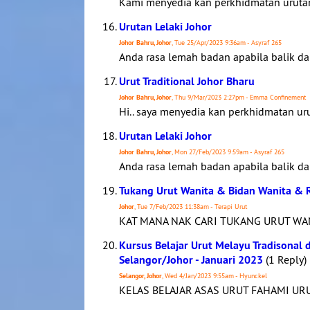
Kami menyedia kan perkhidmatan urutan u
Urutan Lelaki Johor
Johor Bahru, Johor
, Tue 25/Apr/2023 9:36am - Asyraf 265
Anda rasa lemah badan apabila balik dar
Urut Traditional Johor Bharu
Johor Bahru, Johor
, Thu 9/Mar/2023 2:27pm - Emma Confinement
Hi.. saya menyedia kan perkhidmatan urut
Urutan Lelaki Johor
Johor Bahru, Johor
, Mon 27/Feb/2023 9:59am - Asyraf 265
Anda rasa lemah badan apabila balik dar
Tukang Urut Wanita & Bidan Wanita & R
Johor
, Tue 7/Feb/2023 11:38am - Terapi Urut
KAT MANA NAK CARI TUKANG URUT WAN
Kursus Belajar Urut Melayu Tradisonal
Selangor/Johor - Januari 2023
(1 Reply)
Selangor, Johor
, Wed 4/Jan/2023 9:55am - Hyunckel
KELAS BELAJAR ASAS URUT FAHAMI UR