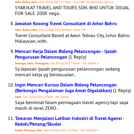
Johor Bahru, Johor
, Wed 10/Jul/2019 11:18am - Accurate Transportation Service
SYARIKAT TRAVEL AND TOURS SDN. BHD UNTUK DIJUAL
FOR SALE 200K nego..
Jawatan Kosong Travel Consultant di Johor Bahru
Johor Bahru, Johor
, Thu 15/Sep/2016 10:58am - Faris 178
Travel Consultant Based at Aeon Tebrau City, Johor Bahru
Malaysian, with..
Mencari Kerja Dalam Bidang Pelancongan - Ijazah
Pengurusan Pelancongan
(1 Reply)
Selangor, Johor, Terengganu
, Tue 28/Jul/2015 7:45am - Siti Soleha 4
Sy lepasan ijazah pengurusan pelancongan sedang
mencari kerja yg bersesuaian..
Ingin Mencari Kursus Dalam Bidang Pelancongan
(Berkongsi Pengalaman Juga Amat Digalakkan)
(1 Reply)
Johor
, Thu 23/Jul/2015 6:33am - Am Sahaja
Saya berminat falam perniagaan travel agency tapi saya
masih di level ZERO..
Tawaran Menjalani Latihan Industri di Travel Agensi -
Kedah/Penang/Skudai
Kedah, P.Pinang, Johor
, Wed 20/May/2015 12:47pm - Nor Solehah 4