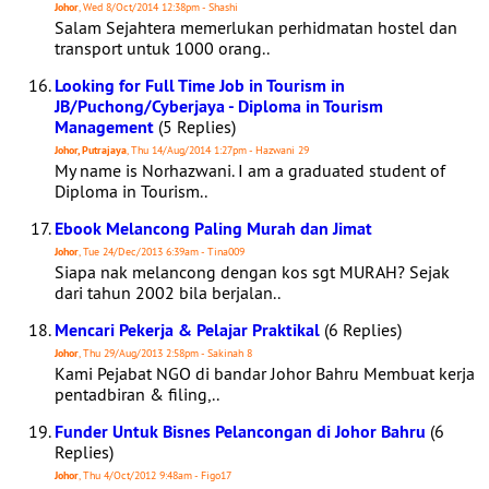
Johor
, Wed 8/Oct/2014 12:38pm - Shashi
Salam Sejahtera memerlukan perhidmatan hostel dan
transport untuk 1000 orang..
Looking for Full Time Job in Tourism in
JB/Puchong/Cyberjaya - Diploma in Tourism
Management
(5 Replies)
Johor, Putrajaya
, Thu 14/Aug/2014 1:27pm - Hazwani 29
My name is Norhazwani. I am a graduated student of
Diploma in Tourism..
Ebook Melancong Paling Murah dan Jimat
Johor
, Tue 24/Dec/2013 6:39am - Tina009
Siapa nak melancong dengan kos sgt MURAH? Sejak
dari tahun 2002 bila berjalan..
Mencari Pekerja & Pelajar Praktikal
(6 Replies)
Johor
, Thu 29/Aug/2013 2:58pm - Sakinah 8
Kami Pejabat NGO di bandar Johor Bahru Membuat kerja
pentadbiran & filing,..
Funder Untuk Bisnes Pelancongan di Johor Bahru
(6
Replies)
Johor
, Thu 4/Oct/2012 9:48am - Figo17