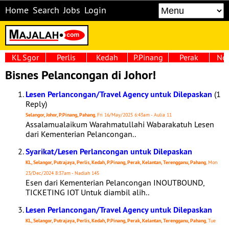
Home
Search
Jobs
Login
KL Sgor
Perlis
Kedah
P.Pinang
Perak
Neg
Bisnes Pelancongan di Johor!
Lesen Perlancongan/Travel Agency untuk Dilepaskan
(1
Reply)
Selangor, Johor, P.Pinang, Pahang
, Fri 16/May/2025 6:43am - Aulia 11
Assalamualaikum Warahmatullahi Wabarakatuh Lesen
dari Kementerian Pelancongan..
Syarikat/Lesen Perlancongan untuk Dilepaskan
KL, Selangor, Putrajaya, Perlis, Kedah, P.Pinang, Perak, Kelantan, Terengganu, Pahang
, Mon
23/Dec/2024 8:37am - Nadiah 145
Esen dari Kementerian Pelancongan INOUTBOUND,
TICKETING IOT Untuk diambil alih..
Lesen Perlancongan/Travel Agency untuk Dilepaskan
KL, Selangor, Putrajaya, Perlis, Kedah, P.Pinang, Perak, Kelantan, Terengganu, Pahang
, Tue