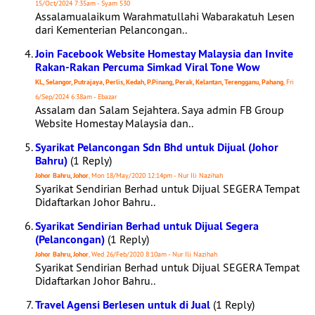
15/Oct/2024 7:35am - Syam 530
Assalamualaikum Warahmatullahi Wabarakatuh Lesen
dari Kementerian Pelancongan..
Join Facebook Website Homestay Malaysia dan Invite
Rakan-Rakan Percuma Simkad Viral Tone Wow
KL, Selangor, Putrajaya, Perlis, Kedah, P.Pinang, Perak, Kelantan, Terengganu, Pahang
, Fri
6/Sep/2024 6:38am - Ebazar
Assalam dan Salam Sejahtera. Saya admin FB Group
Website Homestay Malaysia dan..
Syarikat Pelancongan Sdn Bhd untuk Dijual (Johor
Bahru)
(1 Reply)
Johor Bahru, Johor
, Mon 18/May/2020 12:14pm - Nur Ili Nazihah
Syarikat Sendirian Berhad untuk Dijual SEGERA Tempat
Didaftarkan Johor Bahru..
Syarikat Sendirian Berhad untuk Dijual Segera
(Pelancongan)
(1 Reply)
Johor Bahru, Johor
, Wed 26/Feb/2020 8:10am - Nur Ili Nazihah
Syarikat Sendirian Berhad untuk Dijual SEGERA Tempat
Didaftarkan Johor Bahru..
Travel Agensi Berlesen untuk di Jual
(1 Reply)