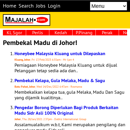
Home
Search
Jobs
Login
KL Sgor
Perlis
Kedah
P.Pinang
Perak
Neg
Pembekal Madu di Johor!
Honeybee Malaysia Kluang untuk Dilepaskan
Kluang, Johor
, Fri 17/Feb/2023 6:55am - Mr Ijan 4
Perniagaan Honeybee Malaysia Kluang untuk dijual
Pelanggan tetap sedia ada dan..
Pembekal Kelapa, Gula Melaka, Madu & Sagu
Batu Pahat, Johor
, Wed 14/Dec/2022 6:47am - Rosmawa
Membekalkan kelapa tua, gula Melaka, Madu Dan Sagu
yang dijamik kualitinya..
Pengedar Borong Diperlukan Bagi Produk Berkaitan
Madu Sidr Asli 100% Original
Johor
, Thu 28/Jan/2021 2:37pm - Dabliz International Group
Assalamualaikum w.b.t, Kami merupakan pengilang dan