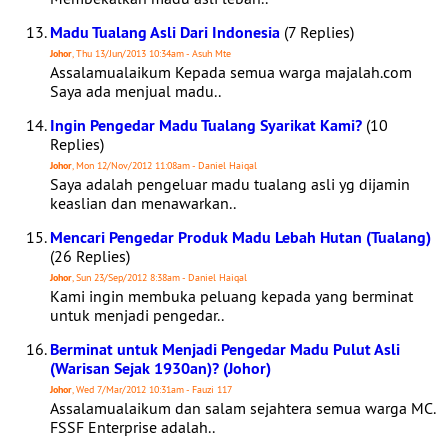
Madu Tualang Asli Dari Indonesia
(7 Replies)
Johor
, Thu 13/Jun/2013 10:34am - Asuh Mte
Assalamualaikum Kepada semua warga majalah.com
Saya ada menjual madu..
Ingin Pengedar Madu Tualang Syarikat Kami?
(10
Replies)
Johor
, Mon 12/Nov/2012 11:08am - Daniel Haiqal
Saya adalah pengeluar madu tualang asli yg dijamin
keaslian dan menawarkan..
Mencari Pengedar Produk Madu Lebah Hutan (Tualang)
(26 Replies)
Johor
, Sun 23/Sep/2012 8:38am - Daniel Haiqal
Kami ingin membuka peluang kepada yang berminat
untuk menjadi pengedar..
Berminat untuk Menjadi Pengedar Madu Pulut Asli
(Warisan Sejak 1930an)? (Johor)
Johor
, Wed 7/Mar/2012 10:31am - Fauzi 117
Assalamualaikum dan salam sejahtera semua warga MC.
FSSF Enterprise adalah..