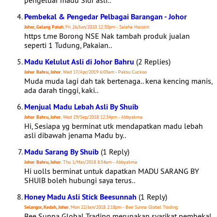
pengeluar madu Sidr asli..
Pembekal & Pengedar Pelbagai Barangan - Johor
Johor, Gelang Patah
, Fri 26/Jun/2020 12:30pm - Saleha Hassim
https t.me Borong NSE Nak tambah produk jualan
seperti 1 Tudung, Pakaian..
Madu Kelulut Asli di Johor Bahru
(2 Replies)
Johor Bahru, Johor
, Wed 17/Apr/2019 6:03am - Paksu Cuckoo
Muda muda lagi dah tak bertenaga.. kena kencing manis,
ada darah tinggi, kaki..
Menjual Madu Lebah Asli By Shuib
Johor Bahru, Johor
, Wed 19/Sep/2018 12:34pm - Abbyakma
Hi, Sesiapa yg berminat utk mendapatkan madu lebah
asli dibawah jenama Madu by..
Madu Sarang By Shuib
(1 Reply)
Johor Bahru, Johor
, Thu 1/Mar/2018 8:54am - Abbyakma
Hi uolls berminat untuk dapatkan MADU SARANG BY
SHUIB boleh hubungi saya terus..
Honey Madu Asli Stick Beesunnah
(1 Reply)
Selangor, Kedah, Johor
, Mon 22/Jan/2018 2:18pm - Bee Sunna Global Trading
Bee Sunna Global Trading merupakan syarikat pembekal