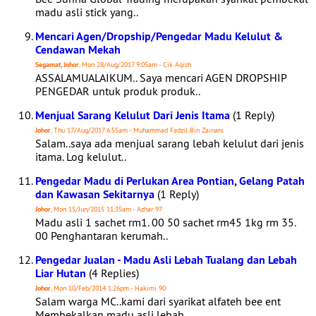
madu asli stick yang..
Mencari Agen/Dropship/Pengedar Madu Kelulut &
Cendawan Mekah
Segamat, Johor
, Mon 28/Aug/2017 9:05am - Cik Aqish
ASSALAMUALAIKUM.. Saya mencari AGEN DROPSHIP
PENGEDAR untuk produk produk..
Menjual Sarang Kelulut Dari Jenis Itama
(1 Reply)
Johor
, Thu 17/Aug/2017 6:55am - Muhammad Fadzil Bin Zainani
Salam..saya ada menjual sarang lebah kelulut dari jenis
itama. Log kelulut..
Pengedar Madu di Perlukan Area Pontian, Gelang Patah
dan Kawasan Sekitarnya
(1 Reply)
Johor
, Mon 15/Jun/2015 11:35am - Azhar 97
Madu asli 1 sachet rm1. 00 50 sachet rm45 1kg rm 35.
00 Penghantaran kerumah..
Pengedar Jualan - Madu Asli Lebah Tualang dan Lebah
Liar Hutan
(4 Replies)
Johor
, Mon 10/Feb/2014 1:26pm - Hakimi 90
Salam warga MC..kami dari syarikat alfateh bee ent
Membekalkan madu asli lebah..