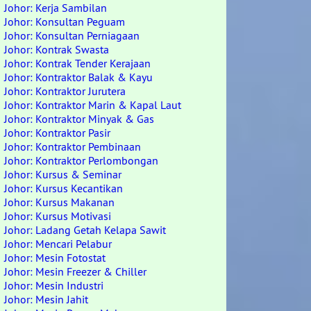
Johor: Kerja Sambilan
Johor: Konsultan Peguam
Johor: Konsultan Perniagaan
Johor: Kontrak Swasta
Johor: Kontrak Tender Kerajaan
Johor: Kontraktor Balak & Kayu
Johor: Kontraktor Jurutera
Johor: Kontraktor Marin & Kapal Laut
Johor: Kontraktor Minyak & Gas
Johor: Kontraktor Pasir
Johor: Kontraktor Pembinaan
Johor: Kontraktor Perlombongan
Johor: Kursus & Seminar
Johor: Kursus Kecantikan
Johor: Kursus Makanan
Johor: Kursus Motivasi
Johor: Ladang Getah Kelapa Sawit
Johor: Mencari Pelabur
Johor: Mesin Fotostat
Johor: Mesin Freezer & Chiller
Johor: Mesin Industri
Johor: Mesin Jahit