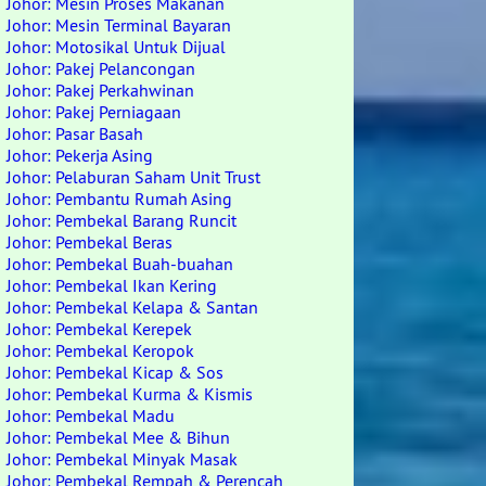
Johor: Mesin Proses Makanan
Johor: Mesin Terminal Bayaran
Johor: Motosikal Untuk Dijual
Johor: Pakej Pelancongan
Johor: Pakej Perkahwinan
Johor: Pakej Perniagaan
Johor: Pasar Basah
Johor: Pekerja Asing
Johor: Pelaburan Saham Unit Trust
Johor: Pembantu Rumah Asing
Johor: Pembekal Barang Runcit
Johor: Pembekal Beras
Johor: Pembekal Buah-buahan
Johor: Pembekal Ikan Kering
Johor: Pembekal Kelapa & Santan
Johor: Pembekal Kerepek
Johor: Pembekal Keropok
Johor: Pembekal Kicap & Sos
Johor: Pembekal Kurma & Kismis
Johor: Pembekal Madu
Johor: Pembekal Mee & Bihun
Johor: Pembekal Minyak Masak
Johor: Pembekal Rempah & Perencah