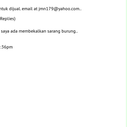
ntuk dijual. email at jmn179@yahoo.com..
Replies)
 saya ada membekalkan sarang burung..
12:36pm