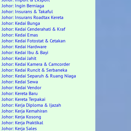
Johor: Ingin Berniaga
Johor: Insurans & Takaful
Johor: Insurans Roadtax Kereta
Johor: Kedai Bunga
Johor: Kedai Cenderahati & Kraf
Johor: Kedai Emas
Johor: Kedai Fotostat & Cetakan
Johor: Kedai Hardware
Johor: Kedai Ibu & Bayi
Johor: Kedai Jahit
Johor: Kedai Kamera & Camcorder
Johor: Kedai Runcit & Serbaneka
Johor: Kedai Separuh & Ruang Niaga
Johor: Kedai Sewa
Johor: Kedai Vendor
Johor: Kereta Baru
Johor: Kereta Terpakai
Johor: Kerja Diploma & Ijazah
Johor: Kerja Kemahiran
Johor: Kerja Kosong
Johor: Kerja Praktikal
Johor: Kerja Sales