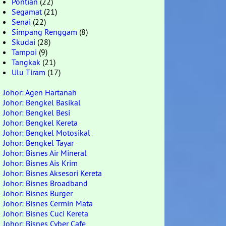
Pontian
(22)
Segamat
(21)
Senai
(22)
Simpang Renggam
(8)
Skudai
(28)
Tampoi
(9)
Tangkak
(21)
Ulu Tiram
(17)
Johor: Agen Hartanah
Johor: Bengkel Basikal
Johor: Bengkel Besi
Johor: Bengkel Kereta
Johor: Bengkel Motosikal
Johor: Bengkel Tayar
Johor: Bisnes Air Mineral
Johor: Bisnes Ais Krim
Johor: Bisnes Aksesori Kereta
Johor: Bisnes Broadband
Johor: Bisnes Burger
Johor: Bisnes Cermin Mata
Johor: Bisnes Cuci Kereta
Johor: Bisnes Cyber Cafe