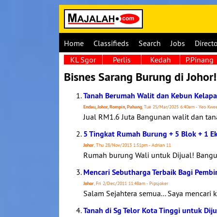
Home
Classifieds
Search
Jobs
Direct
KL Sgor
Perlis
Kedah
P.Pinang
Bisnes Sarang Burung di Johor!
Tanah Berumah Walit dan Kebun Kelapa 
Endau, Johor, Rompin, Pahang
, Tue 25/Mar/2025 6:40am - Yeo Kw
Jual RM1.6 Juta Bangunan walit dan tan
5 Tingkat Rumah Burung + 5 Blok + 1 Ek
Johor
, Thu 28/Nov/2013 1:51pm - Adrian 11
Rumah burung Wali untuk Dijual! Bangun
Mencari Sebutharga Terbaik Bagi Pemb
Johor
, Fri 2/Dec/2011 11:48am - Pipsjoker
Salam Sejahtera semua... Saya mencari 
Tanah di Sg Telor Kota Tinggi untuk Diju