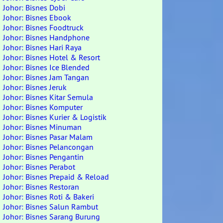
Johor: Bisnes Dobi
Johor: Bisnes Ebook
Johor: Bisnes Foodtruck
Johor: Bisnes Handphone
Johor: Bisnes Hari Raya
Johor: Bisnes Hotel & Resort
Johor: Bisnes Ice Blended
Johor: Bisnes Jam Tangan
Johor: Bisnes Jeruk
Johor: Bisnes Kitar Semula
Johor: Bisnes Komputer
Johor: Bisnes Kurier & Logistik
Johor: Bisnes Minuman
Johor: Bisnes Pasar Malam
Johor: Bisnes Pelancongan
Johor: Bisnes Pengantin
Johor: Bisnes Perabot
Johor: Bisnes Prepaid & Reload
Johor: Bisnes Restoran
Johor: Bisnes Roti & Bakeri
Johor: Bisnes Salun Rambut
Johor: Bisnes Sarang Burung