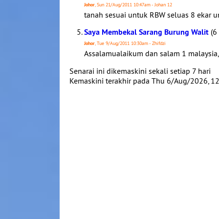
Johor
, Sun 21/Aug/2011 10:47am - Johan 12
tanah sesuai untuk RBW seluas 8 ekar u
Saya Membekal Sarang Burung Walit
(6 
Johor
, Tue 9/Aug/2011 10:30am - Zhifdzi
Assalamualaikum dan salam 1 malaysia,
Senarai ini dikemaskini sekali setiap 7 hari
Kemaskini terakhir pada Thu 6/Aug/2026, 