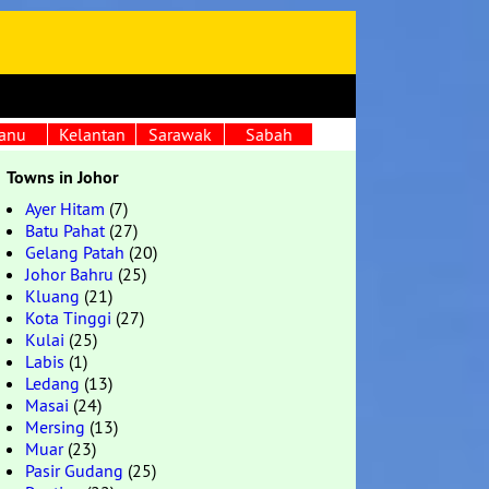
anu
Kelantan
Sarawak
Sabah
Towns in Johor
Ayer Hitam
(7)
Batu Pahat
(27)
Gelang Patah
(20)
Johor Bahru
(25)
Kluang
(21)
Kota Tinggi
(27)
Kulai
(25)
Labis
(1)
Ledang
(13)
Masai
(24)
Mersing
(13)
Muar
(23)
Pasir Gudang
(25)