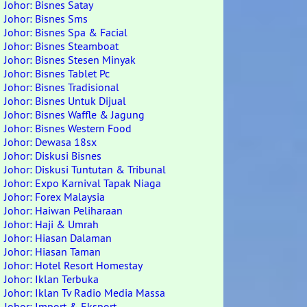
Johor: Bisnes Satay
Johor: Bisnes Sms
Johor: Bisnes Spa & Facial
Johor: Bisnes Steamboat
Johor: Bisnes Stesen Minyak
Johor: Bisnes Tablet Pc
Johor: Bisnes Tradisional
Johor: Bisnes Untuk Dijual
Johor: Bisnes Waffle & Jagung
Johor: Bisnes Western Food
Johor: Dewasa 18sx
Johor: Diskusi Bisnes
Johor: Diskusi Tuntutan & Tribunal
Johor: Expo Karnival Tapak Niaga
Johor: Forex Malaysia
Johor: Haiwan Peliharaan
Johor: Haji & Umrah
Johor: Hiasan Dalaman
Johor: Hiasan Taman
Johor: Hotel Resort Homestay
Johor: Iklan Terbuka
Johor: Iklan Tv Radio Media Massa
Johor: Import & Eksport