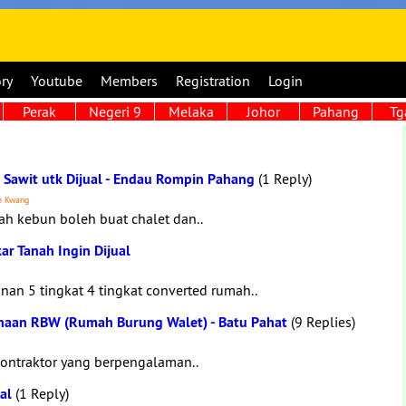
ory
Youtube
Members
Registration
Login
Perak
Negeri 9
Melaka
Johor
Pahang
Tg
Sawit utk Dijual - Endau Rompin Pahang
(1 Reply)
ee Kwang
ah kebun boleh buat chalet dan..
ar Tanah Ingin Dijual
an 5 tingkat 4 tingkat converted rumah..
inaan RBW (Rumah Burung Walet) - Batu Pahat
(9 Replies)
kontraktor yang berpengalaman..
al
(1 Reply)