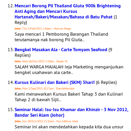
Mencari Borong Pil Thailand Gluta 900k Brightening
Anti Aging dan Mencari Kursus
Hartanah/Bakeri/Masakan/Bahasa di Batu Pahat
(1
Reply)
Johor
, Thu 5/Feb/2015 1:46pm - Marissa Wage
Saya mencari 1 Pemborong Barangan Thailand
terutamanya nak borong Pil Gluta..
Bengkel Masakan Ala - Carte Tomyam Seafood
(9
Replies)
Johor
, Wed 18/Dec/2013 2:19pm - Razak 55
SALAM WARGA MAJALAH Ieja Marketing menganjurkan
bengkel usahawan ala carte..
Kursus Kulinari dan Bakeri (SKM) 5hari!
(6 Replies)
Johor
, Mon 2/Sep/2013 10:17am - Sharifahfaridah
Kami menawarkan Kursus Bakeri Tahap 3 dan Kulinari
Tahap 2 di bawah Sijil..
Seminar Halal: Isu-Isu Khamar dan Khinzir - 3 Nov 2012,
Bandar Seri Alam (Johor)
Johor
, Sun 28/Oct/2012 11:32am - Nur Adhlina Ishak
Seminar ini akan mendedahkan kepada kita dua unsur