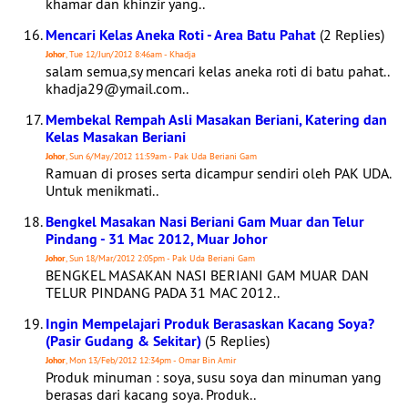
khamar dan khinzir yang..
Mencari Kelas Aneka Roti - Area Batu Pahat
(2 Replies)
Johor
, Tue 12/Jun/2012 8:46am - Khadja
salam semua,sy mencari kelas aneka roti di batu pahat..
khadja29@ymail.com..
Membekal Rempah Asli Masakan Beriani, Katering dan
Kelas Masakan Beriani
Johor
, Sun 6/May/2012 11:59am - Pak Uda Beriani Gam
Ramuan di proses serta dicampur sendiri oleh PAK UDA.
Untuk menikmati..
Bengkel Masakan Nasi Beriani Gam Muar dan Telur
Pindang - 31 Mac 2012, Muar Johor
Johor
, Sun 18/Mar/2012 2:05pm - Pak Uda Beriani Gam
BENGKEL MASAKAN NASI BERIANI GAM MUAR DAN
TELUR PINDANG PADA 31 MAC 2012..
Ingin Mempelajari Produk Berasaskan Kacang Soya?
(Pasir Gudang & Sekitar)
(5 Replies)
Johor
, Mon 13/Feb/2012 12:34pm - Omar Bin Amir
Produk minuman : soya, susu soya dan minuman yang
berasas dari kacang soya. Produk..