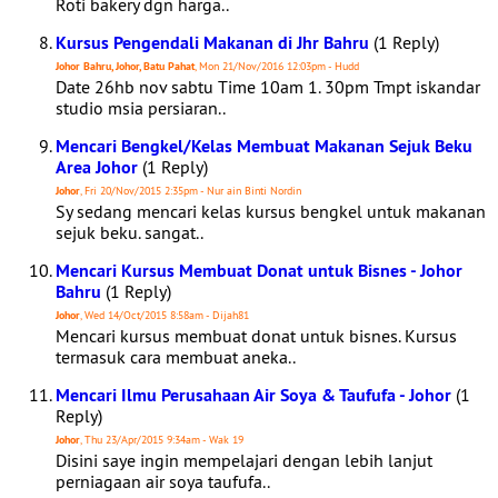
Roti bakery dgn harga..
Kursus Pengendali Makanan di Jhr Bahru
(1 Reply)
Johor Bahru, Johor, Batu Pahat
, Mon 21/Nov/2016 12:03pm - Hudd
Date 26hb nov sabtu Time 10am 1. 30pm Tmpt iskandar
studio msia persiaran..
Mencari Bengkel/Kelas Membuat Makanan Sejuk Beku
Area Johor
(1 Reply)
Johor
, Fri 20/Nov/2015 2:35pm - Nur ain Binti Nordin
Sy sedang mencari kelas kursus bengkel untuk makanan
sejuk beku. sangat..
Mencari Kursus Membuat Donat untuk Bisnes - Johor
Bahru
(1 Reply)
Johor
, Wed 14/Oct/2015 8:58am - Dijah81
Mencari kursus membuat donat untuk bisnes. Kursus
termasuk cara membuat aneka..
Mencari Ilmu Perusahaan Air Soya & Taufufa - Johor
(1
Reply)
Johor
, Thu 23/Apr/2015 9:34am - Wak 19
Disini saye ingin mempelajari dengan lebih lanjut
perniagaan air soya taufufa..