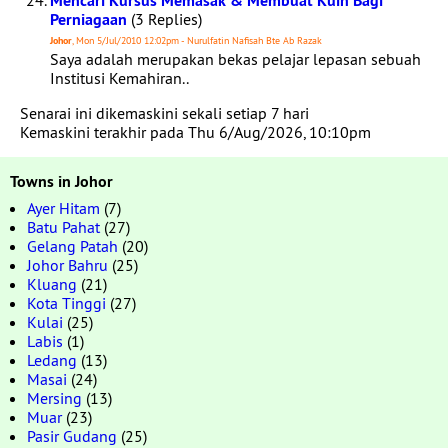
Mencari Kursus Memasak & Membuat Kuih Bagi
Perniagaan
(3 Replies)
Johor
, Mon 5/Jul/2010 12:02pm - Nurulfatin Nafisah Bte Ab Razak
Saya adalah merupakan bekas pelajar lepasan sebuah
Institusi Kemahiran..
Senarai ini dikemaskini sekali setiap 7 hari
Kemaskini terakhir pada Thu 6/Aug/2026, 10:10pm
Towns in Johor
Ayer Hitam
(7)
Batu Pahat
(27)
Gelang Patah
(20)
Johor Bahru
(25)
Kluang
(21)
Kota Tinggi
(27)
Kulai
(25)
Labis
(1)
Ledang
(13)
Masai
(24)
Mersing
(13)
Muar
(23)
Pasir Gudang
(25)