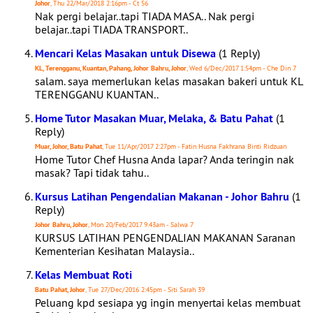
Johor
, Thu 22/Mar/2018 2:16pm - Ct 56
Nak pergi belajar..tapi TIADA MASA.. Nak pergi
belajar..tapi TIADA TRANSPORT..
Mencari Kelas Masakan untuk Disewa
(1 Reply)
KL, Terengganu, Kuantan, Pahang, Johor Bahru, Johor
, Wed 6/Dec/2017 1:54pm - Che Din 7
salam. saya memerlukan kelas masakan bakeri untuk KL
TERENGGANU KUANTAN..
Home Tutor Masakan Muar, Melaka, & Batu Pahat
(1
Reply)
Muar, Johor, Batu Pahat
, Tue 11/Apr/2017 2:27pm - Fatin Husna Fakhrana Binti Ridzuan
Home Tutor Chef Husna Anda lapar? Anda teringin nak
masak? Tapi tidak tahu..
Kursus Latihan Pengendalian Makanan - Johor Bahru
(1
Reply)
Johor Bahru, Johor
, Mon 20/Feb/2017 9:43am - Salwa 7
KURSUS LATIHAN PENGENDALIAN MAKANAN Saranan
Kementerian Kesihatan Malaysia..
Kelas Membuat Roti
Batu Pahat, Johor
, Tue 27/Dec/2016 2:45pm - Siti Sarah 39
Peluang kpd sesiapa yg ingin menyertai kelas membuat