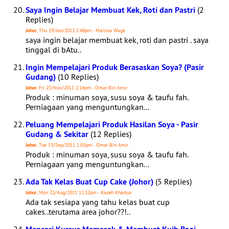
Saya Ingin Belajar Membuat Kek, Roti dan Pastri
(2
Replies)
Johor
, Thu 19/Jan/2012 1:48pm - Marissa Wage
saya ingin belajar membuat kek, roti dan pastri . saya
tinggal di bAtu..
Ingin Mempelajari Produk Berasaskan Soya? (Pasir
Gudang)
(10 Replies)
Johor
, Fri 25/Nov/2011 1:14pm - Omar Bin Amir
Produk : minuman soya, susu soya & taufu fah.
Perniagaan yang menguntungkan...
Peluang Mempelajari Produk Hasilan Soya - Pasir
Gudang & Sekitar
(12 Replies)
Johor
, Tue 13/Sep/2011 1:05pm - Omar Bin Amir
Produk : minuman soya, susu soya & taufu fah.
Perniagaan yang menguntungkan...
Ada Tak Kelas Buat Cup Cake (Johor)
(5 Replies)
Johor
, Mon 22/Aug/2011 12:32pm - Kaseh Khadija
Ada tak sesiapa yang tahu kelas buat cup
cakes..terutama area johor??!..