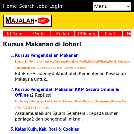
Home
Search
Jobs
Login
KL Sgor
Perlis
Kedah
P.Pinang
Perak
Neg
Kursus Makanan di Johor!
Kursus Pengendalian Makanan
Bandar Sri Permaisuri, Wp KL, Selangor, Putrajaya, Perlis, Kedah, P.Pinang, Perak, Kelantan,
Terengganu
, Tue 19/Sep/2023 9:22am - Edufree Academy
EduFree Academy diiktiraf oleh Kementerian Kesihatan
Malaysia untuk..
Kursus Pengendali Makanan KKM Secara Online &
Offline
(2 Replies)
KL, Selangor, Putrajaya, Perlis, Kedah, P.Pinang, Perak, Kelantan, Terengganu, Pahang
, Tue
17/Jan/2023 6:33am - Hudd
Assalamualaikum Salam Sejahtera.. Kepada sumer
peniaga2 dan pengendali mknn..
Kelas Kuih, Kek, Roti & Cookies