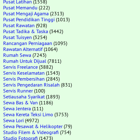
Pusat Latihan
(1558)
Pusat Memandu
(222)
Pusat Mengaji Agama
(2313)
Pusat Pendidikan Tinggi
(1013)
Pusat Rawatan
(928)
Pusat Tadika & Taska
(3442)
Pusat Tuisyen
(3254)
Rancangan Perniagaan
(1095)
Rawatan Alternatif
(1064)
Rumah Sewa
(7243)
Rumah Untuk Dijual
(7811)
Servis Freelance
(3882)
Servis Keselamatan
(1543)
Servis Pembersihan
(2845)
Servis Pengedaran Risalah
(831)
Servis Runner
(100)
Setiausaha Syarikat
(1893)
Sewa Bas & Van
(1186)
Sewa Jentera
(111)
Sewa Kereta Teksi Limo
(3753)
Sewa Lori
(4972)
Sewa Pesawat & Helikopter
(79)
Studio Filem & Videografi
(754)
Studio Fotografi
(1473)