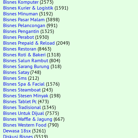
Bisnes Komputer
(2573)
Bisnes Kurier & Logistik
(1591)
Bisnes Minuman
(3192)
Bisnes Pasar Malam
(3898)
Bisnes Pelancongan
(991)
Bisnes Pengantin
(1325)
Bisnes Perabot
(1930)
Bisnes Prepaid & Reload
(2049)
Bisnes Restoran
(8463)
Bisnes Roti & Bakeri
(1318)
Bisnes Salun Rambut
(804)
Bisnes Sarang Burung
(318)
Bisnes Satay
(748)
Bisnes Sms
(212)
Bisnes Spa & Facial
(1576)
Bisnes Steamboat
(243)
Bisnes Stesen Minyak
(198)
Bisnes Tablet Pc
(473)
Bisnes Tradisional
(1345)
Bisnes Untuk Dijual
(7575)
Bisnes Waffle & Jagung
(667)
Bisnes Western Food
(790)
Dewasa 18sx
(3261)
Diskusi Bisnes
(3519)