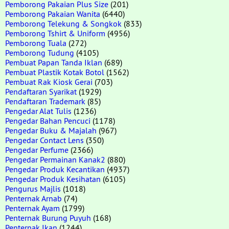
Pemborong Pakaian Plus Size
(201)
Pemborong Pakaian Wanita
(6440)
Pemborong Telekung & Songkok
(833)
Pemborong Tshirt & Uniform
(4956)
Pemborong Tuala
(272)
Pemborong Tudung
(4105)
Pembuat Papan Tanda Iklan
(689)
Pembuat Plastik Kotak Botol
(1562)
Pembuat Rak Kiosk Gerai
(703)
Pendaftaran Syarikat
(1929)
Pendaftaran Trademark
(85)
Pengedar Alat Tulis
(1236)
Pengedar Bahan Pencuci
(1178)
Pengedar Buku & Majalah
(967)
Pengedar Contact Lens
(350)
Pengedar Perfume
(2366)
Pengedar Permainan Kanak2
(880)
Pengedar Produk Kecantikan
(4937)
Pengedar Produk Kesihatan
(6105)
Pengurus Majlis
(1018)
Penternak Arnab
(74)
Penternak Ayam
(1799)
Penternak Burung Puyuh
(168)
Penternak Ikan
(1244)