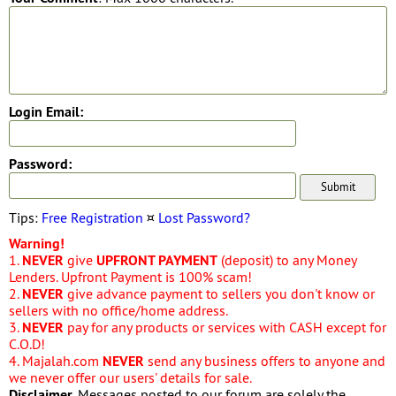
Login Email:
Password:
Tips:
Free Registration
¤
Lost Password?
Warning!
1.
NEVER
give
UPFRONT PAYMENT
(deposit) to any Money
Lenders. Upfront Payment is 100% scam!
2.
NEVER
give advance payment to sellers you don't know or
sellers with no office/home address.
3.
NEVER
pay for any products or services with CASH except for
C.O.D!
4. Majalah.com
NEVER
send any business offers to anyone and
we never offer our users' details for sale.
Disclaimer
. Messages posted to our forum are solely the