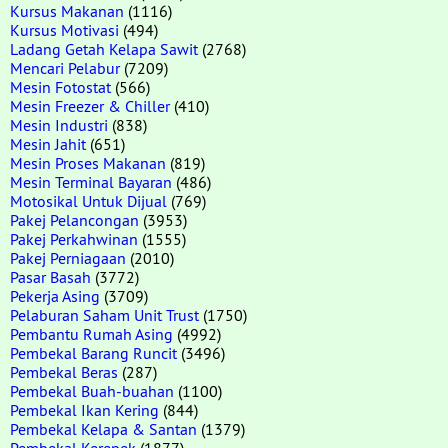
Kursus Makanan
(1116)
Kursus Motivasi
(494)
Ladang Getah Kelapa Sawit
(2768)
Mencari Pelabur
(7209)
Mesin Fotostat
(566)
Mesin Freezer & Chiller
(410)
Mesin Industri
(838)
Mesin Jahit
(651)
Mesin Proses Makanan
(819)
Mesin Terminal Bayaran
(486)
Motosikal Untuk Dijual
(769)
Pakej Pelancongan
(3953)
Pakej Perkahwinan
(1555)
Pakej Perniagaan
(2010)
Pasar Basah
(3772)
Pekerja Asing
(3709)
Pelaburan Saham Unit Trust
(1750)
Pembantu Rumah Asing
(4992)
Pembekal Barang Runcit
(3496)
Pembekal Beras
(287)
Pembekal Buah-buahan
(1100)
Pembekal Ikan Kering
(844)
Pembekal Kelapa & Santan
(1379)
Pembekal Kerepek
(1877)