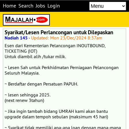
Home
Search
Jobs
Login
Syarikat/Lesen Perlancongan untuk Dilepaskan
Nadiah 145
-
Updated: Mon 23/Dec/2024 8:37am
Esen dari Kementerian Pelancongan INOUTBOUND,
TICKETING (IOT)
Untuk diambil alih /tukar milik.
~ Lesen Sah untuk Perkhidmatan Perniagaan Pelancongan
Seluruh Malaysia.
~ Berdaftar dengan Persatuan PAPUH.
~ lesen sehingga 2025.
(next renew 3tahun)
~ Jika ingin tambah bidang UMRAH kami akan bantu
upgrade dalam tempoh sebulan (maksimum 45 hari)
~ Syarikat tidak memiliki apa-apa loan dengan mana-mana