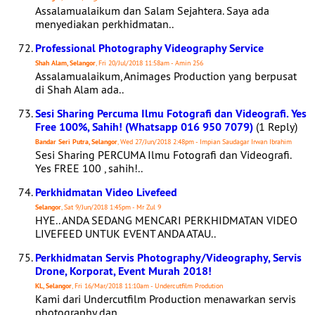
Assalamualaikum dan Salam Sejahtera. Saya ada
menyediakan perkhidmatan..
Professional Photography Videography Service
Shah Alam, Selangor
, Fri 20/Jul/2018 11:58am - Amin 256
Assalamualaikum, Animages Production yang berpusat
di Shah Alam ada..
Sesi Sharing Percuma Ilmu Fotografi dan Videografi. Yes
Free 100%, Sahih! (Whatsapp 016 950 7079)
(1 Reply)
Bandar Seri Putra, Selangor
, Wed 27/Jun/2018 2:48pm - Impian Saudagar Irwan Ibrahim
Sesi Sharing PERCUMA Ilmu Fotografi dan Videografi.
Yes FREE 100 , sahih!..
Perkhidmatan Video Livefeed
Selangor
, Sat 9/Jun/2018 1:45pm - Mr Zul 9
HYE.. ANDA SEDANG MENCARI PERKHIDMATAN VIDEO
LIVEFEED UNTUK EVENT ANDA ATAU..
Perkhidmatan Servis Photography/Videography, Servis
Drone, Korporat, Event Murah 2018!
KL, Selangor
, Fri 16/Mar/2018 11:10am - Undercutfilm Prodution
Kami dari Undercutfilm Production menawarkan servis
photography dan..