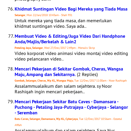
Khidmat Suntingan Video Bagi Mereka yang Tiada Masa
Selangor
, Mon 22/Jan/2018 10:43am - Shah 931
Untuk mereka yang tiada masa, dan memerlukan
khidmat suntingan video. Saya ada..
Membuat Video & Editing/Juga Video Dari Handphone
Anda/Majlis/Berkelah & Lain2
Petaling Jaya, Selangor
, Wed 27/Dec/2017 2:49pm - Menulis Skrip
Video korporat video animasi video montaj video editing
video pelancaran video..
Mencari Pekerjaan di Sekitar Gombak, Cheras, Wangsa
Maju, Ampang dan Sekitarnya.
(2 Replies)
Gombak, Selangor, Cheras, Wp KL, Wangsa Maju
, Tue 12/Dec/2017 11:00am - Noor Rashiqah
Assalammualaikum dan salam sejahtera. sy Noor
Rashiqah ingin mencari pekerjaan..
Mencari Pekerjaan Sekitar Batu Caves - Damansara -
Puchong - Petaling Jaya-Putrajaya - Cyberjaya - Selangor
- Seremban
Batu Caves, Selangor, Damansara, Wp KL, Cyberjaya
, Tue 12/Dec/2017 10:56am - Ezzatul
Afifah
Assalammualaikum dan salam sejahtera. Saya Nur