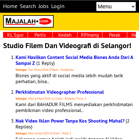
Home
Search
Jobs
Login
KL Sgor
Perlis
Kedah
P.Pinang
Perak
Neg
Studio Filem Dan Videografi di Selangor!
Kami Hasilkan Content Social Media Bisnes Anda Dari A
Sampai Z
(1 Reply)
Selangor
, Tue 9/Jun/2026 8:08am - Kontenika
Bisnes yang aktif di social media lebih mudah tarik
perhatian, bina..
Perkhidmatan Videographer Professional
Selangor
, Wed 6/May/2026 11:15am - Bahadur Films 2
Kami dari BAHADUR FILMS menyediakan perkhidmatan
pembikinan video professional..
Nak Video Iklan Power Tanpa Kos Shooting Mahal?
(2
Replies)
Selangor
, Mon 6/Apr/2026 8:35am - Rietz 2