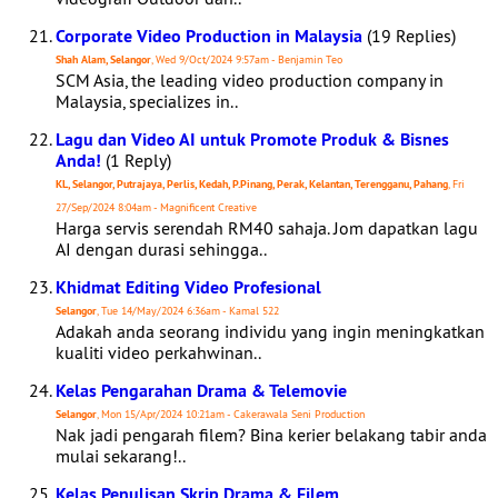
Corporate Video Production in Malaysia
(19 Replies)
Shah Alam, Selangor
, Wed 9/Oct/2024 9:57am - Benjamin Teo
SCM Asia, the leading video production company in
Malaysia, specializes in..
Lagu dan Video AI untuk Promote Produk & Bisnes
Anda!
(1 Reply)
KL, Selangor, Putrajaya, Perlis, Kedah, P.Pinang, Perak, Kelantan, Terengganu, Pahang
, Fri
27/Sep/2024 8:04am - Magnificent Creative
Harga servis serendah RM40 sahaja. Jom dapatkan lagu
AI dengan durasi sehingga..
Khidmat Editing Video Profesional
Selangor
, Tue 14/May/2024 6:36am - Kamal 522
Adakah anda seorang individu yang ingin meningkatkan
kualiti video perkahwinan..
Kelas Pengarahan Drama & Telemovie
Selangor
, Mon 15/Apr/2024 10:21am - Cakerawala Seni Production
Nak jadi pengarah filem? Bina kerier belakang tabir anda
mulai sekarang!..
Kelas Penulisan Skrip Drama & Filem