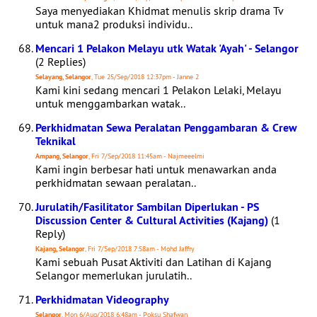
Saya menyediakan Khidmat menulis skrip drama Tv
untuk mana2 produksi individu..
Mencari 1 Pelakon Melayu utk Watak 'Ayah' - Selangor
(2 Replies)
Selayang, Selangor
, Tue 25/Sep/2018 12:37pm - Janne 2
Kami kini sedang mencari 1 Pelakon Lelaki, Melayu
untuk menggambarkan watak..
Perkhidmatan Sewa Peralatan Penggambaran & Crew
Teknikal
Ampang, Selangor
, Fri 7/Sep/2018 11:45am - Najmeeelmi
Kami ingin berbesar hati untuk menawarkan anda
perkhidmatan sewaan peralatan..
Jurulatih/Fasilitator Sambilan Diperlukan - PS
Discussion Center & Cultural Activities (Kajang)
(1
Reply)
Kajang, Selangor
, Fri 7/Sep/2018 7:58am - Mohd Jaffry
Kami sebuah Pusat Aktiviti dan Latihan di Kajang
Selangor memerlukan jurulatih..
Perkhidmatan Videography
Selangor
, Mon 6/Aug/2018 6:48am - Poksu Shafwan