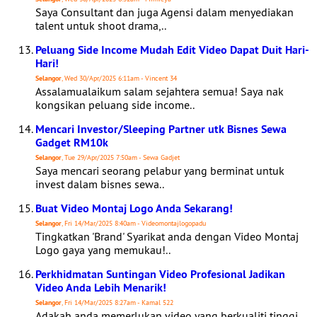
Saya Consultant dan juga Agensi dalam menyediakan
talent untuk shoot drama,..
Peluang Side Income Mudah Edit Video Dapat Duit Hari-
Hari!
Selangor
, Wed 30/Apr/2025 6:11am - Vincent 34
Assalamualaikum salam sejahtera semua! Saya nak
kongsikan peluang side income..
Mencari Investor/Sleeping Partner utk Bisnes Sewa
Gadget RM10k
Selangor
, Tue 29/Apr/2025 7:50am - Sewa Gadjet
Saya mencari seorang pelabur yang berminat untuk
invest dalam bisnes sewa..
Buat Video Montaj Logo Anda Sekarang!
Selangor
, Fri 14/Mar/2025 8:40am - Videomontajlogopadu
Tingkatkan 'Brand' Syarikat anda dengan Video Montaj
Logo gaya yang memukau!..
Perkhidmatan Suntingan Video Profesional Jadikan
Video Anda Lebih Menarik!
Selangor
, Fri 14/Mar/2025 8:27am - Kamal 522
Adakah anda memerlukan video yang berkualiti tinggi,