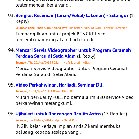
teater mencari kerja yang..
Bengkel Kesenian (Tarian/Vokal/Lakonan) - Selangor
(1
Reply)
Selangor, Bangi, Shah Alam, Kelana Jaya
, Tue 8/Dec/2015 10:32am - Bengkel Kesenian
Tumpang iklan untuk projek BENGKEL seni
persembahan yang akan diadakan di..
Mencari Servis Videographer untuk Program Ceramah
Perdana Surau di Setia Alam
(1 Reply)
Selangor
, Thu 20/Aug/2015 9:26am - Hafiz Izfarudin Alias
Mencari Servis Videographer Untuk Program Ceramah
Perdana Surau di Setia Alam..
Video Perkahwinan, Harijadi, Seminar Dll.
Selangor
, Sat 25/Apr/2015 9:45am - Rizal 554
Murah berkuality FULL hd bermula rm 880 service video
perkahwinan merangkumi..
Ujibakat untuk Rancangan Reality Astro
(15 Replies)
Selangor
, Tue 18/Nov/2014 2:32pm - Myryl Point
INGIN kejar kerjaya impian anda.? kami membuka
peluang kepada sesiapa yang..