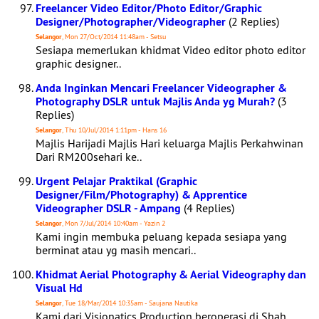
Freelancer Video Editor/Photo Editor/Graphic
Designer/Photographer/Videographer
(2 Replies)
Selangor
, Mon 27/Oct/2014 11:48am - Setsu
Sesiapa memerlukan khidmat Video editor photo editor
graphic designer..
Anda Inginkan Mencari Freelancer Videographer &
Photography DSLR untuk Majlis Anda yg Murah?
(3
Replies)
Selangor
, Thu 10/Jul/2014 1:11pm - Hans 16
Majlis Harijadi Majlis Hari keluarga Majlis Perkahwinan
Dari RM200sehari ke..
Urgent Pelajar Praktikal (Graphic
Designer/Film/Photography) & Apprentice
Videographer DSLR - Ampang
(4 Replies)
Selangor
, Mon 7/Jul/2014 10:40am - Yazin 2
Kami ingin membuka peluang kepada sesiapa yang
berminat atau yg masih mencari..
Khidmat Aerial Photography & Aerial Videography dan
Visual Hd
Selangor
, Tue 18/Mar/2014 10:35am - Saujana Nautika
Kami dari Visionatics Production beroperasi di Shah