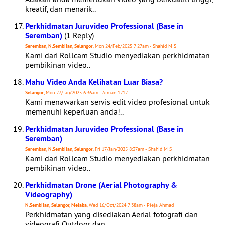
kreatif, dan menarik..
Perkhidmatan Juruvideo Professional (Base in
Seremban)
(1 Reply)
Seremban, N.Sembilan, Selangor
, Mon 24/Feb/2025 7:27am - Shahid M S
Kami dari Rollcam Studio menyediakan perkhidmatan
pembikinan video..
Mahu Video Anda Kelihatan Luar Biasa?
Selangor
, Mon 27/Jan/2025 6:36am - Aiman 1212
Kami menawarkan servis edit video profesional untuk
memenuhi keperluan anda!..
Perkhidmatan Juruvideo Professional (Base in
Seremban)
Seremban, N.Sembilan, Selangor
, Fri 17/Jan/2025 8:37am - Shahid M S
Kami dari Rollcam Studio menyediakan perkhidmatan
pembikinan video..
Perkhidmatan Drone (Aerial Photography &
Videography)
N.Sembilan, Selangor, Melaka
, Wed 16/Oct/2024 7:38am - Pieja Ahmad
Perkhidmatan yang disediakan Aerial fotografi dan
videografi Outdoor dan..