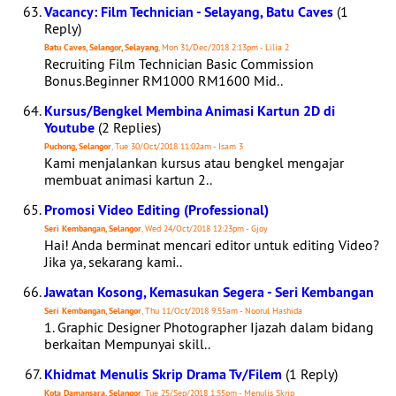
Vacancy: Film Technician - Selayang, Batu Caves
(1
Reply)
Batu Caves, Selangor, Selayang
, Mon 31/Dec/2018 2:13pm - Lilia 2
Recruiting Film Technician Basic Commission
Bonus.Beginner RM1000 RM1600 Mid..
Kursus/Bengkel Membina Animasi Kartun 2D di
Youtube
(2 Replies)
Puchong, Selangor
, Tue 30/Oct/2018 11:02am - Isam 3
Kami menjalankan kursus atau bengkel mengajar
membuat animasi kartun 2..
Promosi Video Editing (Professional)
Seri Kembangan, Selangor
, Wed 24/Oct/2018 12:23pm - Gjoy
Hai! Anda berminat mencari editor untuk editing Video?
Jika ya, sekarang kami..
Jawatan Kosong, Kemasukan Segera - Seri Kembangan
Seri Kembangan, Selangor
, Thu 11/Oct/2018 9:55am - Noorul Hashida
1. Graphic Designer Photographer Ijazah dalam bidang
berkaitan Mempunyai skill..
Khidmat Menulis Skrip Drama Tv/Filem
(1 Reply)
Kota Damansara, Selangor
, Tue 25/Sep/2018 1:55pm - Menulis Skrip