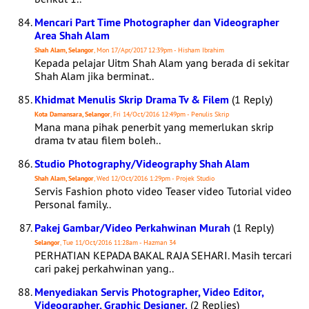
Mencari Part Time Photographer dan Videographer
Area Shah Alam
Shah Alam, Selangor
, Mon 17/Apr/2017 12:39pm - Hisham Ibrahim
Kepada pelajar Uitm Shah Alam yang berada di sekitar
Shah Alam jika berminat..
Khidmat Menulis Skrip Drama Tv & Filem
(1 Reply)
Kota Damansara, Selangor
, Fri 14/Oct/2016 12:49pm - Penulis Skrip
Mana mana pihak penerbit yang memerlukan skrip
drama tv atau filem boleh..
Studio Photography/Videography Shah Alam
Shah Alam, Selangor
, Wed 12/Oct/2016 1:29pm - Projek Studio
Servis Fashion photo video Teaser video Tutorial video
Personal family..
Pakej Gambar/Video Perkahwinan Murah
(1 Reply)
Selangor
, Tue 11/Oct/2016 11:28am - Hazman 34
PERHATIAN KEPADA BAKAL RAJA SEHARI. Masih tercari
cari pakej perkahwinan yang..
Menyediakan Servis Photographer, Video Editor,
Videographer, Graphic Designer.
(2 Replies)