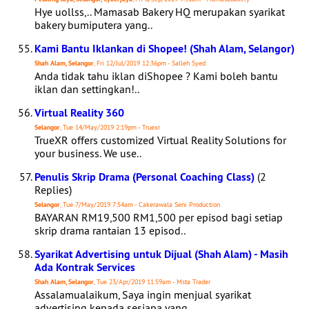
Hye uollss,.. Mamasab Bakery HQ merupakan syarikat
bakery bumiputera yang..
Kami Bantu Iklankan di Shopee! (Shah Alam, Selangor)
Shah Alam, Selangor
, Fri 12/Jul/2019 12:36pm - Salleh Syed
Anda tidak tahu iklan diShopee ? Kami boleh bantu
iklan dan settingkan!..
Virtual Reality 360
Selangor
, Tue 14/May/2019 2:19pm - Truexr
TrueXR offers customized Virtual Reality Solutions for
your business. We use..
Penulis Skrip Drama (Personal Coaching Class)
(2
Replies)
Selangor
, Tue 7/May/2019 7:54am - Cakerawala Seni Production
BAYARAN RM19,500 RM1,500 per episod bagi setiap
skrip drama rantaian 13 episod..
Syarikat Advertising untuk Dijual (Shah Alam) - Masih
Ada Kontrak Services
Shah Alam, Selangor
, Tue 23/Apr/2019 11:59am - Msta Trader
Assalamualaikum, Saya ingin menjual syarikat
advertising kepada sesiapa yang..