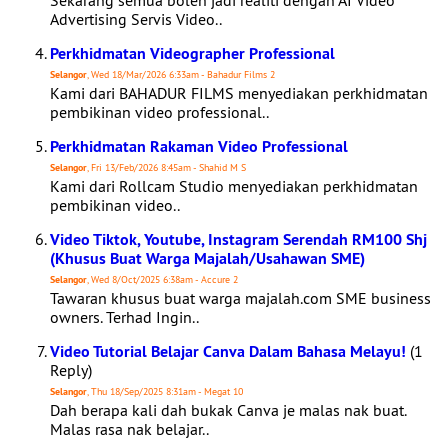
Sekarang semua boleh jadi realiti dengan AI Video
Advertising Servis Video..
Perkhidmatan Videographer Professional
Selangor
, Wed 18/Mar/2026 6:33am - Bahadur Films 2
Kami dari BAHADUR FILMS menyediakan perkhidmatan
pembikinan video professional..
Perkhidmatan Rakaman Video Professional
Selangor
, Fri 13/Feb/2026 8:45am - Shahid M S
Kami dari Rollcam Studio menyediakan perkhidmatan
pembikinan video..
Video Tiktok, Youtube, Instagram Serendah RM100 Shj
(Khusus Buat Warga Majalah/Usahawan SME)
Selangor
, Wed 8/Oct/2025 6:38am - Accure 2
Tawaran khusus buat warga majalah.com SME business
owners. Terhad Ingin..
Video Tutorial Belajar Canva Dalam Bahasa Melayu!
(1
Reply)
Selangor
, Thu 18/Sep/2025 8:31am - Megat 10
Dah berapa kali dah bukak Canva je malas nak buat.
Malas rasa nak belajar..