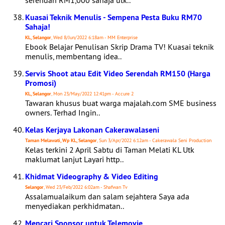
serendah RM1,000 sahaja utk..
Kuasai Teknik Menulis - Sempena Pesta Buku RM70
Sahaja!
KL, Selangor
, Wed 8/Jun/2022 6:18am - MM Enterprise
Ebook Belajar Penulisan Skrip Drama TV! Kuasai teknik
menulis, membentang idea..
Servis Shoot atau Edit Video Serendah RM150 (Harga
Promosi)
KL, Selangor
, Mon 23/May/2022 12:41pm - Accure 2
Tawaran khusus buat warga majalah.com SME business
owners. Terhad Ingin..
Kelas Kerjaya Lakonan Cakerawalaseni
Taman Melawati, Wp KL, Selangor
, Sun 3/Apr/2022 6:12am - Cakerawala Seni Production
Kelas terkini 2 April Sabtu di Taman Melati KL Utk
maklumat lanjut Layari http..
Khidmat Videography & Video Editing
Selangor
, Wed 23/Feb/2022 6:02am - Shafwan Tv
Assalamualaikum dan salam sejahtera Saya ada
menyediakan perkhidmatan..
Mencari Sponsor untuk Telemovie