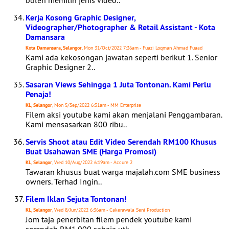
boleh memilih jenis video..
Kerja Kosong Graphic Designer,
Videographer/Photographer & Retail Assistant - Kota
Damansara
Kota Damansara, Selangor
, Mon 31/Oct/2022 7:36am - Fuazi Loqman Ahmad Fuaad
Kami ada kekosongan jawatan seperti berikut 1. Senior
Graphic Designer 2..
Sasaran Views Sehingga 1 Juta Tontonan. Kami Perlu
Penaja!
KL, Selangor
, Mon 5/Sep/2022 6:31am - MM Enterprise
Filem aksi youtube kami akan menjalani Penggambaran.
Kami mensasarkan 800 ribu..
Servis Shoot atau Edit Video Serendah RM100 Khusus
Buat Usahawan SME (Harga Promosi)
KL, Selangor
, Wed 10/Aug/2022 6:19am - Accure 2
Tawaran khusus buat warga majalah.com SME business
owners. Terhad Ingin..
Filem Iklan Sejuta Tontonan!
KL, Selangor
, Wed 8/Jun/2022 6:36am - Cakerawala Seni Production
Jom taja penerbitan filem pendek youtube kami