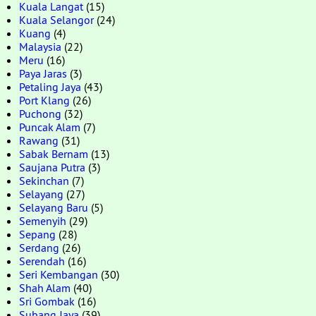
Kuala Langat
(15)
Kuala Selangor
(24)
Kuang
(4)
Malaysia
(22)
Meru
(16)
Paya Jaras
(3)
Petaling Jaya
(43)
Port Klang
(26)
Puchong
(32)
Puncak Alam
(7)
Rawang
(31)
Sabak Bernam
(13)
Saujana Putra
(3)
Sekinchan
(7)
Selayang
(27)
Selayang Baru
(5)
Semenyih
(29)
Sepang
(28)
Serdang
(26)
Serendah
(16)
Seri Kembangan
(30)
Shah Alam
(40)
Sri Gombak
(16)
Subang Jaya
(39)