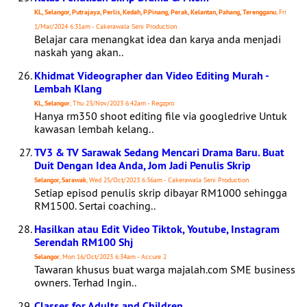
KL, Selangor, Putrajaya, Perlis, Kedah, P.Pinang, Perak, Kelantan, Pahang, Terengganu
, Fri
1/Mar/2024 6:31am - Cakerawala Seni Production
Belajar cara menangkat idea dan karya anda menjadi
naskah yang akan..
Khidmat Videographer dan Video Editing Murah -
Lembah Klang
KL, Selangor
, Thu 23/Nov/2023 6:42am - Regzpro
Hanya rm350 shoot editing file via googledrive Untuk
kawasan lembah kelang..
TV3 & TV Sarawak Sedang Mencari Drama Baru. Buat
Duit Dengan Idea Anda, Jom Jadi Penulis Skrip
Selangor, Sarawak
, Wed 25/Oct/2023 6:36am - Cakerawala Seni Production
Setiap episod penulis skrip dibayar RM1000 sehingga
RM1500. Sertai coaching..
Hasilkan atau Edit Video Tiktok, Youtube, Instagram
Serendah RM100 Shj
Selangor
, Mon 16/Oct/2023 6:34am - Accure 2
Tawaran khusus buat warga majalah.com SME business
owners. Terhad Ingin..
Classes for Adults and Children