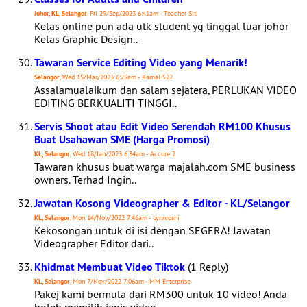
Johor, KL, Selangor
, Fri 29/Sep/2023 6:41am - Teacher Siti
Kelas online pun ada utk student yg tinggal luar johor
Kelas Graphic Design..
Tawaran Service Editing Video yang Menarik!
Selangor
, Wed 15/Mar/2023 6:25am - Kamal 522
Assalamualaikum dan salam sejatera, PERLUKAN VIDEO
EDITING BERKUALITI TINGGI..
Servis Shoot atau Edit Video Serendah RM100 Khusus
Buat Usahawan SME (Harga Promosi)
KL, Selangor
, Wed 18/Jan/2023 6:34am - Accure 2
Tawaran khusus buat warga majalah.com SME business
owners. Terhad Ingin..
Jawatan Kosong Videographer & Editor - KL/Selangor
KL, Selangor
, Mon 14/Nov/2022 7:46am - Lynnrosni
Kekosongan untuk di isi dengan SEGERA! Jawatan
Videographer Editor dari..
Khidmat Membuat Video Tiktok
(1 Reply)
KL, Selangor
, Mon 7/Nov/2022 7:06am - MM Enterprise
Pakej kami bermula dari RM300 untuk 10 video! Anda