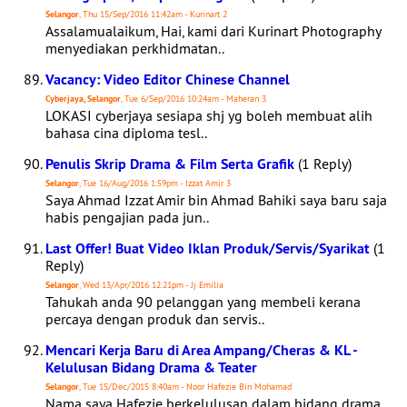
Selangor
, Thu 15/Sep/2016 11:42am - Kurinart 2
Assalamualaikum, Hai, kami dari Kurinart Photography
menyediakan perkhidmatan..
Vacancy: Video Editor Chinese Channel
Cyberjaya, Selangor
, Tue 6/Sep/2016 10:24am - Maheran 3
LOKASI cyberjaya sesiapa shj yg boleh membuat alih
bahasa cina diploma tesl..
Penulis Skrip Drama & Film Serta Grafik
(1 Reply)
Selangor
, Tue 16/Aug/2016 1:59pm - Izzat Amir 3
Saya Ahmad Izzat Amir bin Ahmad Bahiki saya baru saja
habis pengajian pada jun..
Last Offer! Buat Video Iklan Produk/Servis/Syarikat
(1
Reply)
Selangor
, Wed 13/Apr/2016 12:21pm - Jj Emilia
Tahukah anda 90 pelanggan yang membeli kerana
percaya dengan produk dan servis..
Mencari Kerja Baru di Area Ampang/Cheras & KL -
Kelulusan Bidang Drama & Teater
Selangor
, Tue 15/Dec/2015 8:40am - Noor Hafezie Bin Mohamad
Nama saya Hafezie berkelulusan dalam bidang drama