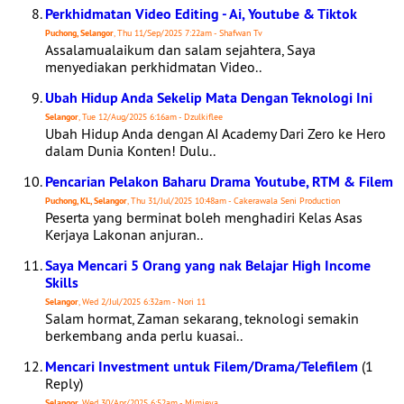
Perkhidmatan Video Editing - Ai, Youtube & Tiktok
Puchong, Selangor
, Thu 11/Sep/2025 7:22am - Shafwan Tv
Assalamualaikum dan salam sejahtera, Saya
menyediakan perkhidmatan Video..
Ubah Hidup Anda Sekelip Mata Dengan Teknologi Ini
Selangor
, Tue 12/Aug/2025 6:16am - Dzulkiflee
Ubah Hidup Anda dengan AI Academy Dari Zero ke Hero
dalam Dunia Konten! Dulu..
Pencarian Pelakon Baharu Drama Youtube, RTM & Filem
Puchong, KL, Selangor
, Thu 31/Jul/2025 10:48am - Cakerawala Seni Production
Peserta yang berminat boleh menghadiri Kelas Asas
Kerjaya Lakonan anjuran..
Saya Mencari 5 Orang yang nak Belajar High Income
Skills
Selangor
, Wed 2/Jul/2025 6:32am - Nori 11
Salam hormat, Zaman sekarang, teknologi semakin
berkembang anda perlu kuasai..
Mencari Investment untuk Filem/Drama/Telefilem
(1
Reply)
Selangor
, Wed 30/Apr/2025 6:52am - Mimieya