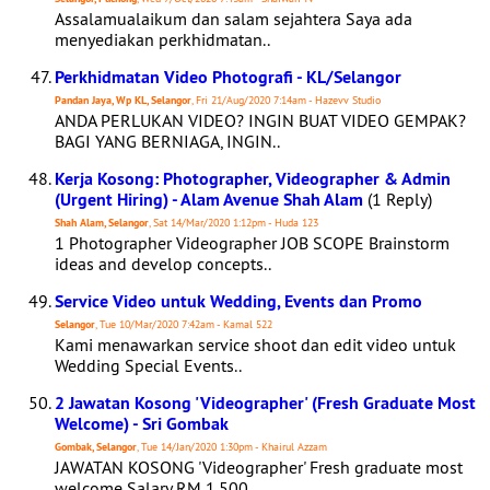
Assalamualaikum dan salam sejahtera Saya ada
menyediakan perkhidmatan..
Perkhidmatan Video Photografi - KL/Selangor
Pandan Jaya, Wp KL, Selangor
, Fri 21/Aug/2020 7:14am - Hazevv Studio
ANDA PERLUKAN VIDEO? INGIN BUAT VIDEO GEMPAK?
BAGI YANG BERNIAGA, INGIN..
Kerja Kosong: Photographer, Videographer & Admin
(Urgent Hiring) - Alam Avenue Shah Alam
(1 Reply)
Shah Alam, Selangor
, Sat 14/Mar/2020 1:12pm - Huda 123
1 Photographer Videographer JOB SCOPE Brainstorm
ideas and develop concepts..
Service Video untuk Wedding, Events dan Promo
Selangor
, Tue 10/Mar/2020 7:42am - Kamal 522
Kami menawarkan service shoot dan edit video untuk
Wedding Special Events..
2 Jawatan Kosong 'Videographer' (Fresh Graduate Most
Welcome) - Sri Gombak
Gombak, Selangor
, Tue 14/Jan/2020 1:30pm - Khairul Azzam
JAWATAN KOSONG 'Videographer' Fresh graduate most
welcome Salary RM 1,500..