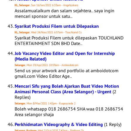
KL, Selangor
, Sun 16/Jan/2022 6:33am - Angahjokerz
Assalamualaikum dan salam sejahtera.. saya ingin
mencari sponsor untuk satu..
Syarikat Produksi Filem untuk Dilepaskan
KL, Selangor
, Wed 24/Nov/2021 6:57am - Touchland Cs
Syarikat Produksi Filem untuk dilepaskan TOUCHLAND
ENTERTAINMENT SDN BHD Date..
Job Vacancy Video Editor and Open for Internship
(Media Related)
Selangor
, Mon 19/Apr/2021 10:59am - Amboidotcom
Send us your artwork and portfolio at amboidotcom
gmail.com Video Editor Age..
Mencari Sifu yang Boleh Ajarkan Buat Video Motion
Animasi Personal Class (Area Selangor) - Urgent
(2
Replies)
Selangor
, Mon 8/Mar/2021 1:42pm - Kuqasyieda 2
Boleh whatsapp 018 2686754 SHA waa 018 2686754
Area selangor shaja
Perkhidmatan Videography & Video Editing
(1 Reply)
Selangor, Puchong
, Wed 7/Oct/2020 7:43am - Shafwan Tv