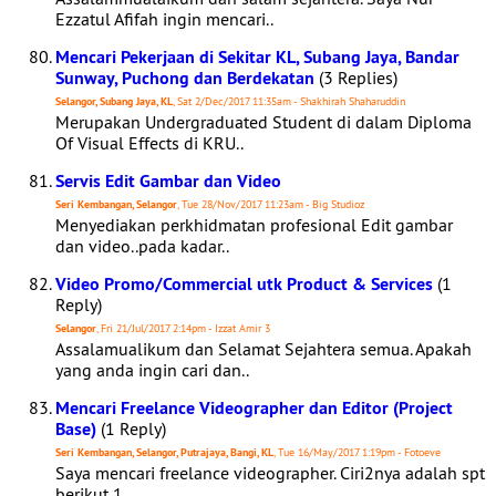
Ezzatul Afifah ingin mencari..
Mencari Pekerjaan di Sekitar KL, Subang Jaya, Bandar
Sunway, Puchong dan Berdekatan
(3 Replies)
Selangor, Subang Jaya, KL
, Sat 2/Dec/2017 11:35am - Shakhirah Shaharuddin
Merupakan Undergraduated Student di dalam Diploma
Of Visual Effects di KRU..
Servis Edit Gambar dan Video
Seri Kembangan, Selangor
, Tue 28/Nov/2017 11:23am - Big Studioz
Menyediakan perkhidmatan profesional Edit gambar
dan video..pada kadar..
Video Promo/Commercial utk Product & Services
(1
Reply)
Selangor
, Fri 21/Jul/2017 2:14pm - Izzat Amir 3
Assalamualikum dan Selamat Sejahtera semua. Apakah
yang anda ingin cari dan..
Mencari Freelance Videographer dan Editor (Project
Base)
(1 Reply)
Seri Kembangan, Selangor, Putrajaya, Bangi, KL
, Tue 16/May/2017 1:19pm - Fotoeve
Saya mencari freelance videographer. Ciri2nya adalah spt
berikut 1..