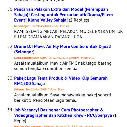
Pencarian Pelakon Extra dan Model (Perempuan
Sahaja)! Casting untuk Pencarian utk Drama/Filem
Event! Klang Valley Sahaja!
(2 Replies)
KL, Selangor
, Thu 2/Jan/2020 8:58am - Mfvista
KAMI SEDANG MECARI PELAKON MODEL EXTRA UNTUK
FILEM DRAMA AKAN DATANG. JUGA..
Drone DJI Mavic Air Fly More Combo untuk Dijual!
(Selangor)
Klang, Selangor, Shah Alam
, Tue 12/Nov/2019 12:03pm - Messyuk10
Assalamualaikum, Mavic Air FMC nak letgo, barang
semua lengkap condition semua..
Pakej: Lagu Tema Produk & Video Klip Semurah
RM1500 Sahaja
Selangor
, Tue 12/Nov/2019 7:19am - Piko
Assalamualaikum, Saya menawarkan pakej seperti
berikut 1. Penciptaan lagu tema..
Job Vacancy! Desingner Cum Photographer &
Videogragrapher dan Kitchen Krew - PJ/Cyberjaya
(1
Reply)
Petaling Jaya, Selangor, Cyberjaya
, Fri 6/Sep/2019 9:31am - Mamasabakery