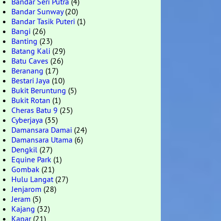
Bandar Seri Putra
(4)
Bandar Sunway
(20)
Bandar Tasik Puteri
(1)
Bangi
(26)
Banting
(23)
Batang Kali
(29)
Batu Caves
(26)
Beranang
(17)
Bestari Jaya
(10)
Bukit Beruntung
(5)
Bukit Rotan
(1)
Cheras Batu 9
(25)
Cyberjaya
(35)
Damansara Damai
(24)
Damansara Utama
(6)
Dengkil
(27)
Equine Park
(1)
Gombak
(21)
Hulu Langat
(27)
Jenjarom
(28)
Jeram
(5)
Kajang
(32)
Kapar
(21)