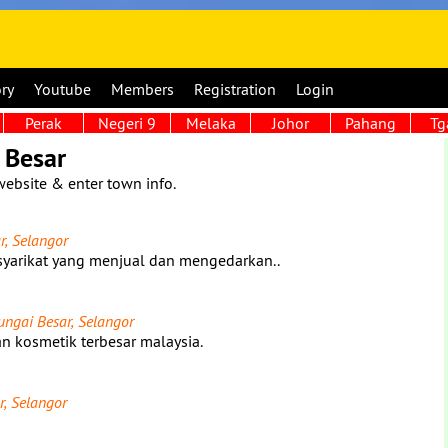
ory
Youtube
Members
Registration
Login
Perak
Negeri 9
Melaka
Johor
Pahang
Tg
 Besar
website & enter town info.
r, Selangor
syarikat yang menjual dan mengedarkan..
ungai Besar, Selangor
 kosmetik terbesar malaysia.
r, Selangor