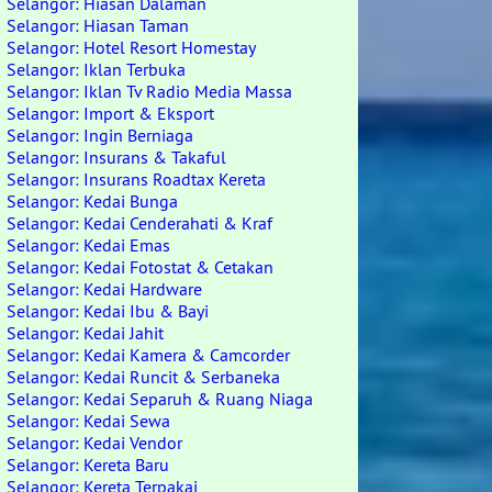
Selangor: Hiasan Dalaman
Selangor: Hiasan Taman
Selangor: Hotel Resort Homestay
Selangor: Iklan Terbuka
Selangor: Iklan Tv Radio Media Massa
Selangor: Import & Eksport
Selangor: Ingin Berniaga
Selangor: Insurans & Takaful
Selangor: Insurans Roadtax Kereta
Selangor: Kedai Bunga
Selangor: Kedai Cenderahati & Kraf
Selangor: Kedai Emas
Selangor: Kedai Fotostat & Cetakan
Selangor: Kedai Hardware
Selangor: Kedai Ibu & Bayi
Selangor: Kedai Jahit
Selangor: Kedai Kamera & Camcorder
Selangor: Kedai Runcit & Serbaneka
Selangor: Kedai Separuh & Ruang Niaga
Selangor: Kedai Sewa
Selangor: Kedai Vendor
Selangor: Kereta Baru
Selangor: Kereta Terpakai