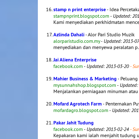
stamp n print enterprise
- Idea Perceta
stampnprint.blogspot.com
-
Updated: 20
Kami menyediakan perkhidmatan menceta
Azlinda Dahali
- Alor Pari Studio Muzik
alorparistudio.com.my
-
Updated: 2013-07
menyediakan dan menyewa peralatan p.a 
Jai Aliena Enterprise
facebook.com
-
Updated: 2013-03-20
- Sun
Mahier Business & Marketing
- Peluang
mysunnahshop.blogspot.com
-
Updated:
Menjalankan perniagaan minuman atau 
Mofard Agrotech Farm
- Penternakan P
mofardagro.blogspot.com
-
Updated: 201
Pakar Jahit Tudung
facebook.com
-
Updated: 2013-02-24
- Sun
Kepakaran kami ialah menjahit tudung u