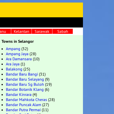
anu
Kelantan
Sarawak
Sabah
Towns in Selangor
Ampang
(32)
Ampang Jaya
(28)
Ara Damansara
(10)
Ara Jaya
(1)
Balakong
(25)
Bandar Baru Bangi
(31)
Bandar Baru Selayang
(9)
Bandar Baru Sg Buloh
(19)
Bandar Botanik Klang
(6)
Bandar Kinrara
(4)
Bandar Mahkota Cheras
(28)
Bandar Puncak Alam
(27)
Bandar Putra Permai
(11)