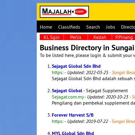
Home
Classifieds
Search
Jobs
Direct
KL Sgor
Perlis
Kedah
P.Pinang
Business Directory in Sungai
To be listed here, please login & submit your 
Sejagat Global Sdn Bhd
https:
-
Updated: 2022-03-25
- Sungai Besa
Sejagat Global Sdn Bhd adalah sebuah 
Sejagat Global
- Sejagat Supplement
Sejagat.com.my
-
Updated: 2020-10-23
- S
Pengilang dan pembekal supplement dan
Forever Harvest S/B
https:
-
Updated: 2019-07-22
- Sungai Besa
MYL Global Sdn Bhd