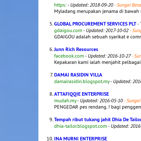
https:
-
Updated: 2018-09-20
- Sungai Besa
Myladang merupakan jenama di bawah sy
GLOBAL PROCUREMENT SERVICES PLT
- 
gdaigou.com
-
Updated: 2017-10-02
- Sung
GDAIGOU adalah sebuah syarikat e comm
Junn Rich Resources
facebook.com
-
Updated: 2016-10-27
- Sun
Kepakaran kami ialah menjahit pelbagai
DAMAI RASIDIN VILLA
damairasidin.blogspot.my
-
Updated: 201
ATTAFIQQIE ENTERPRISE
mudah.my
-
Updated: 2016-05-10
- Sungai
PENGEDAR pes rendang. ! bagi penggema
Tempah ribut tukang jahit Dhia De Tailo
dhia-tailor.blogspot.com
-
Updated: 2016
INA MURNI ENTERPRISE