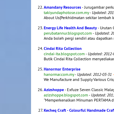
Amandany Resources
- Jurugambar per
takiyundaphotose.com.my
-
Updated: 201
About Us(Perkhidmatan sekitar lembah 
Energy Life Health And Beauty
- Urutan 
perubatannur.blogspot.com
-
Updated: 2
Anda boleh pergi sendiri atau dapatkan r
Cindai Rita Collection
cindai-ita.blogspot.com
-
Updated: 2012-
Butik Cindai Rita Collection menyediak
Hanormar Enterprise
hanormar.com.my
-
Updated: 2012-03-31
-
We Manufacture and Supply Various Crisp
Azizshoppe
- Exfuze Seven Classic Mala
azizshoppe.blogspot.com
-
Updated: 201
"Memperkenalkan Minuman PERTAMA di 
Kecheq Craft - Colourful Handmade Craf