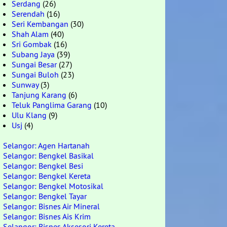
Serdang
(26)
Serendah
(16)
Seri Kembangan
(30)
Shah Alam
(40)
Sri Gombak
(16)
Subang Jaya
(39)
Sungai Besar
(27)
Sungai Buloh
(23)
Sunway
(3)
Tanjung Karang
(6)
Teluk Panglima Garang
(10)
Ulu Klang
(9)
Usj
(4)
Selangor: Agen Hartanah
Selangor: Bengkel Basikal
Selangor: Bengkel Besi
Selangor: Bengkel Kereta
Selangor: Bengkel Motosikal
Selangor: Bengkel Tayar
Selangor: Bisnes Air Mineral
Selangor: Bisnes Ais Krim
Selangor: Bisnes Aksesori Kereta