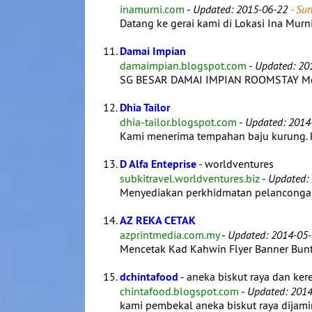
inamurni.com
-
Updated: 2015-06-22
- Sun
Datang ke gerai kami di Lokasi Ina Murni E
Damai Impian
damaimpian.blogspot.com
-
Updated: 20
SG BESAR DAMAI IMPIAN ROOMSTAY Memp
Dhia Tailor
dhia-tailor.blogspot.com
-
Updated: 2014
Kami menerima tempahan baju kurung. 
D Alfa Enteprise
- worldventures
subkitravel.worldventures.biz
-
Updated:
Menyediakan perkhidmatan pelanconga
AZ REKA CETAK
azprintmedia.com.my
-
Updated: 2014-05-
Mencetak Kad Kahwin Flyer Banner Bunt
dchintafood
- aneka biskut raya dan ker
chintafood.blogspot.com
-
Updated: 201
kami pembekal aneka biskut raya dijami