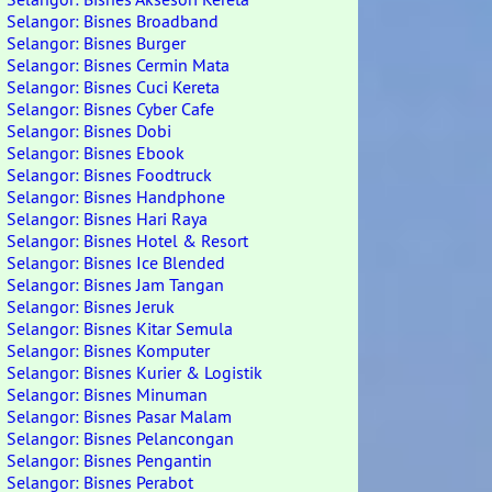
Selangor: Bisnes Broadband
Selangor: Bisnes Burger
Selangor: Bisnes Cermin Mata
Selangor: Bisnes Cuci Kereta
Selangor: Bisnes Cyber Cafe
Selangor: Bisnes Dobi
Selangor: Bisnes Ebook
Selangor: Bisnes Foodtruck
Selangor: Bisnes Handphone
Selangor: Bisnes Hari Raya
Selangor: Bisnes Hotel & Resort
Selangor: Bisnes Ice Blended
Selangor: Bisnes Jam Tangan
Selangor: Bisnes Jeruk
Selangor: Bisnes Kitar Semula
Selangor: Bisnes Komputer
Selangor: Bisnes Kurier & Logistik
Selangor: Bisnes Minuman
Selangor: Bisnes Pasar Malam
Selangor: Bisnes Pelancongan
Selangor: Bisnes Pengantin
Selangor: Bisnes Perabot