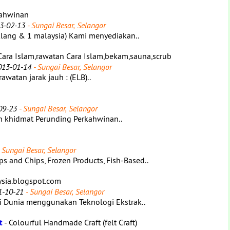
kahwinan
3-02-13
- Sungai Besar, Selangor
klang & 1 malaysia) Kami menyediakan..
Cara Islam,rawatan Cara Islam,bekam,sauna,scrub
013-01-14
- Sungai Besar, Selangor
awatan jarak jauh : (ELB)..
09-23
- Sungai Besar, Selangor
an khidmat Perunding Perkahwinan..
 Sungai Besar, Selangor
s and Chips, Frozen Products, Fish-Based..
ysia.blogspot.com
1-10-21
- Sungai Besar, Selangor
Dunia menggunakan Teknologi Ekstrak..
t
- Colourful Handmade Craft (felt Craft)