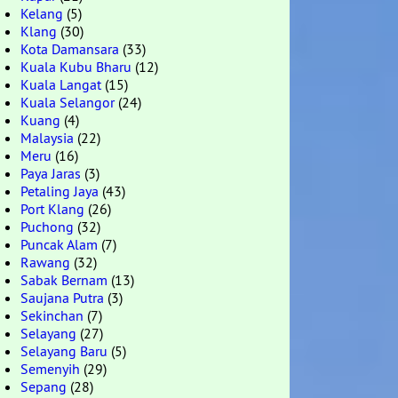
Kelang
(5)
Klang
(30)
Kota Damansara
(33)
Kuala Kubu Bharu
(12)
Kuala Langat
(15)
Kuala Selangor
(24)
Kuang
(4)
Malaysia
(22)
Meru
(16)
Paya Jaras
(3)
Petaling Jaya
(43)
Port Klang
(26)
Puchong
(32)
Puncak Alam
(7)
Rawang
(32)
Sabak Bernam
(13)
Saujana Putra
(3)
Sekinchan
(7)
Selayang
(27)
Selayang Baru
(5)
Semenyih
(29)
Sepang
(28)