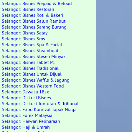
Selangor: Bisnes Prepaid & Reload
Selangor: Bisnes Restoran
Selangor: Bisnes Roti & Bakeri
Selangor: Bisnes Salun Rambut
Selangor: Bisnes Sarang Burung
Selangor: Bisnes Satay
Selangor: Bisnes Sms
Selangor: Bisnes Spa & Facial
Selangor: Bisnes Steamboat
Selangor: Bisnes Stesen Minyak
Selangor: Bisnes Tablet Pc
Selangor: Bisnes Tradisional
Selangor: Bisnes Untuk Dijual
Selangor: Bisnes Waffle & Jagung
Selangor: Bisnes Western Food
Selangor: Dewasa 18sx
Selangor: Diskusi Bisnes
Selangor: Diskusi Tuntutan & Tribunal
Selangor: Expo Karnival Tapak Niaga
Selangor: Forex Malaysia
Selangor: Haiwan Peliharaan
Selangor: Haji & Umrah