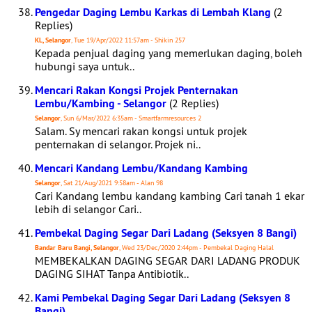
Pengedar Daging Lembu Karkas di Lembah Klang
(2
Replies)
KL, Selangor
, Tue 19/Apr/2022 11:57am - Shikin 257
Kepada penjual daging yang memerlukan daging, boleh
hubungi saya untuk..
Mencari Rakan Kongsi Projek Penternakan
Lembu/Kambing - Selangor
(2 Replies)
Selangor
, Sun 6/Mar/2022 6:35am - Smartfarmresources 2
Salam. Sy mencari rakan kongsi untuk projek
penternakan di selangor. Projek ni..
Mencari Kandang Lembu/Kandang Kambing
Selangor
, Sat 21/Aug/2021 9:58am - Alan 98
Cari Kandang lembu kandang kambing Cari tanah 1 ekar
lebih di selangor Cari..
Pembekal Daging Segar Dari Ladang (Seksyen 8 Bangi)
Bandar Baru Bangi, Selangor
, Wed 23/Dec/2020 2:44pm - Pembekal Daging Halal
MEMBEKALKAN DAGING SEGAR DARI LADANG PRODUK
DAGING SIHAT Tanpa Antibiotik..
Kami Pembekal Daging Segar Dari Ladang (Seksyen 8
Bangi)