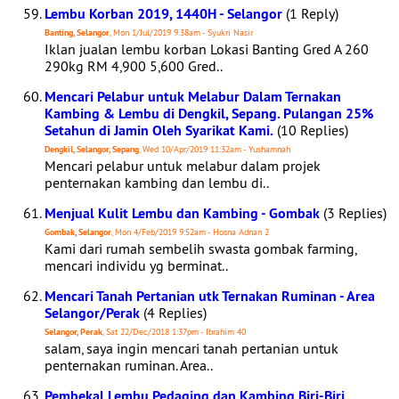
Lembu Korban 2019, 1440H - Selangor
(1 Reply)
Banting, Selangor
, Mon 1/Jul/2019 9:38am - Syukri Nasir
Iklan jualan lembu korban Lokasi Banting Gred A 260
290kg RM 4,900 5,600 Gred..
Mencari Pelabur untuk Melabur Dalam Ternakan
Kambing & Lembu di Dengkil, Sepang. Pulangan 25%
Setahun di Jamin Oleh Syarikat Kami.
(10 Replies)
Dengkil, Selangor, Sepang
, Wed 10/Apr/2019 11:32am - Yushamnah
Mencari pelabur untuk melabur dalam projek
penternakan kambing dan lembu di..
Menjual Kulit Lembu dan Kambing - Gombak
(3 Replies)
Gombak, Selangor
, Mon 4/Feb/2019 9:52am - Hosna Adnan 2
Kami dari rumah sembelih swasta gombak farming,
mencari individu yg berminat..
Mencari Tanah Pertanian utk Ternakan Ruminan - Area
Selangor/Perak
(4 Replies)
Selangor, Perak
, Sat 22/Dec/2018 1:37pm - Ibrahim 40
salam, saya ingin mencari tanah pertanian untuk
penternakan ruminan. Area..
Pembekal Lembu Pedaging dan Kambing Biri-Biri