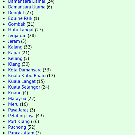
Damansara Damai
(24)
Damansara Utama
(6)
Dengkil
(27)
Equine Park
(1)
Gombak
(21)
Hulu Langat
(27)
Jenjarom
(28)
Jeram
(5)
Kajang
(32)
Kapar
(21)
Kelang
(5)
Klang
(30)
Kota Damansara
(33)
Kuala Kubu Bharu
(12)
Kuala Langat
(15)
Kuala Selangor
(24)
Kuang
(4)
Malaysia
(22)
Meru
(16)
Paya Jaras
(3)
Petaling Jaya
(43)
Port Klang
(26)
Puchong
(32)
Puncak Alam
(7)