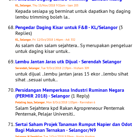
KL, Selangor
, Thu 15/Nov/2018 9:32am - Izan 203
Kepada sesiapa yg berminat untuk dapatkan hg daging
lembu trimming boleh la..
Pengedar Daging Kisar untuk F&B - KL/Selangor
(3
Replies)
KL, Selangor
, Fri 12/Oct/2018 1:46pm - Adi 332
As salam dan salam sejahtera.. Sy merupakan pengeluar
untuk daging kisar untuk..
Lembu Jantan Jaras utk Dijual - Serendah Selangor
Serendah, Selangor
, Tue 9/Oct/2018 2:19pm - Hisham 309
untuk dijual ..lembu jantan jaras 15 ekor ..lembu sihat
sihat ..sesuai untuk..
Persidangan Memperkasa Industri Ruminan Negara
(PERMIR 2018) - Selangor
(1 Reply)
Petaling Jaya, Selangor
, Mon 8/Oct/2018 1:03pm - Ravindran 6
Salam Sejahtera kpd Rakan Agropreneour Penternak
Penternak, Pelajar Universiti..
Sertai Saham Projek Tanaman Rumput Napier dan Odot
Bagi Makanan Ternakan - Selangor/N9
Selangor, N.Sembilan
, Tue 2/Oct/2018 9:39am - Norita Hashim