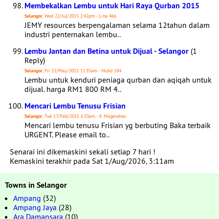
Membekalkan Lembu untuk Hari Raya Qurban 2015
Selangor
, Wed 22/Jul/2015 2:42pm - Lina 466
JEMY resources berpengalaman selama 12tahun dalam
industri penternakan lembu..
Lembu Jantan dan Betina untuk Dijual - Selangor
(1
Reply)
Selangor
, Fri 22/May/2015 11:35am - Muhd 184
Lembu untuk kenduri peniaga qurban dan aqiqah untuk
dijual. harga RM1 800 RM 4..
Mencari Lembu Tenusu Frisian
Selangor
, Tue 17/Feb/2015 6:33am - K Magendran
Mencari lembu tenusu Frisian yg berbuting Baka terbaik
URGENT. Please email to..
Senarai ini dikemaskini sekali setiap 7 hari !
Kemaskini terakhir pada Sat 1/Aug/2026, 3:11am
Towns in Selangor
Ampang
(32)
Ampang Jaya
(28)
Ara Damansara
(10)