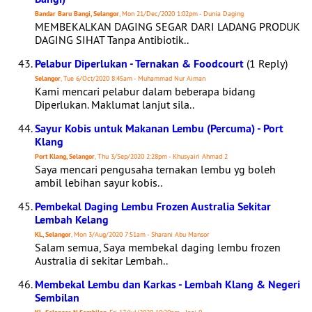
Bandar Baru Bangi, Selangor
, Mon 21/Dec/2020 1:02pm - Dunia Daging
MEMBEKALKAN DAGING SEGAR DARI LADANG PRODUK
DAGING SIHAT Tanpa Antibiotik..
Pelabur Diperlukan - Ternakan & Foodcourt
(1 Reply)
Selangor
, Tue 6/Oct/2020 8:45am - Muhammad Nur Aiman
Kami mencari pelabur dalam beberapa bidang
Diperlukan. Maklumat lanjut sila..
Sayur Kobis untuk Makanan Lembu (Percuma) - Port
Klang
Port Klang, Selangor
, Thu 3/Sep/2020 2:28pm - Khusyairi Ahmad 2
Saya mencari pengusaha ternakan lembu yg boleh
ambil lebihan sayur kobis..
Pembekal Daging Lembu Frozen Australia Sekitar
Lembah Kelang
KL, Selangor
, Mon 3/Aug/2020 7:51am - Sharani Abu Mansor
Salam semua, Saya membekal daging lembu frozen
Australia di sekitar Lembah..
Membekal Lembu dan Karkas - Lembah Klang & Negeri
Sembilan