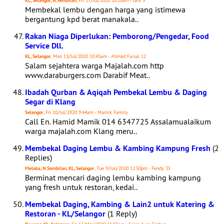
KL, Selangor, N.Sembilan
, Fri 17/Jul/2020 10:20am - Jani 9
Membekal lembu dengan harga yang istimewa
bergantung kpd berat manakala..
Rakan Niaga Diperlukan: Pemborong/Pengedar, Food
Service Dll.
KL, Selangor
, Mon 13/Jul/2020 10:45am - Ahmad Faisal 12
Salam sejahtera warga Majalah.com http
www.daraburgers.com Darabif Meat..
Ibadah Qurban & Aqiqah Pembekal Lembu & Daging
Segar di Klang
Selangor
, Fri 10/Jul/2020 9:44am - Mamik Family
Call En. Hamid Mamik 014 6347725 Assalamualaikum
warga majalah.com Klang meru..
Membekal Daging Lembu & Kambing Kampung Fresh
(2
Replies)
Melaka, N.Sembilan, KL, Selangor
, Tue 9/Jun/2020 12:50pm - Fendy 35
Berminat mencari daging lembu kambing kampung
yang fresh untuk restoran, kedai..
Membekal Daging, Kambing & Lain2 untuk Katering &
Restoran - KL/Selangor
(1 Reply)