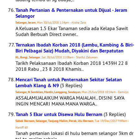
Tanah Pertanian & Penternakan untuk Dijual - Jeram
Selangor
Selangor, Jeram
, Mon 30/Jul/2018 1:14pm - Alisha Zara
A Keluasan 1.5 Ekar Tanaman sedia ada Kelapa Sawit
Sudah Berbuah Direct owner..
Ternakan Ibadah Korban 2018 (Lembu, Kambing & Biri-
Biri Pelbagai Saiz) Mudah, Diyakini dan Berpatutan
KL, Bangi, Selangor
, Sat 28/Jul/2018 11:08am - Shaiful Zakuwan
Tarikh Pelaksanaan Ibadah Korban 2018 1439H 22 8
2018 Rabu , 23 8 2018 Khamis..
Mencari Tanah untuk Penternakan Sekitar Selatan
Lembah Klang & N9
(3 Replies)
Selangor, N.Sembilan, Mantin, Lenggeng, Sendayan
, Mon 25/Jun/2018 10:14am - Eamirjo
ASSALAMUALAIKUM WARGA MAJALAH.. DISINI SAYA
INGIN MENCARI MANA MANA WARGA..
Tanah 5 Ekar untuk Disewa Hulu Bernam
(3 Replies)
Sabak Bernam, Selangor, Tanjung Malim, Perak, Ulu Bernam
, Tue 19/Dec/2017 9:49am -
Haniff 60
Tanah pertanian lokasi di hulu bernam selangor 3km dr