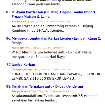
selangor Kami perlukan lembu..
Isi Ayam Portfrozen (Bb Thai), Daging Lembu Import,
Frozen Mutton & Lamb
Selangor, Puchong
, Wed 12/Oct/2016 8:18am - Ai Berkat Jaya
AiZue Frozen Adalah Pemborong Pembekal Daging
Kambing Import HALAL , Lembu..
Membekal Lembu dan Karkas Lembu - Lembah Klang
(1
Reply)
KL, Selangor
, Thu 15/Sep/2016 11:26am - Ukhwah77
W. b. t. Masih belum terlewat untuk Ukhwah Niaga
mengucapkan Selamat Hari Raya..
Lembu Korban
Terengganu, Selangor
, Thu 1/Sep/2016 12:40pm - Syukri Nasir
LOKASI HULU TERENGGANU DAN RAWANG, SELANGOR
LEMBU SAIZ 210 250 KG EKOR LEMBU..
Tanah dan Ternakan untuk Dijual - Jenderam
Selangor, Jenderam
, Wed 31/Aug/2016 6:20am - Asri Hussain
Assalaamualaikum. Sy ada satu kwsn tnh 2.5 ekar ada
sawit dan ternakkan lembu..