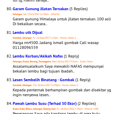
tol tg. malim sahaja..
Garam Gunung Jilatan Ternakan
(5 Replies)
Selangor
, Sat 7/Oct/2017 11:18am - Zaharibj
Garam gunung Himalaya untuk jilatan ternakan. 100 asli
Di bekalkan secara..
Lembu utk Dijual
Gombak, Selangor
, Fri 22/Sep/2017 1:17pm - Hosna Adnan 2
Harga rm4500..ladang ismail gombak Call wasap
01128096559
Lembu Korban/Akikah Nafas
(1 Reply)
Selangor, Kuala Berang, Terengganu
, Wed 26/Jul/2017 9:15am - Syukri Nasir
Assalamualaikum Saya mewakili NAFAS mempunyai
bekalan lembu bagi tujuan ibadah..
Lesen Sembelih Binatang - Gombak
(1 Reply)
Gombak, Selangor
, Thu 26/Jan/2017 12:03pm - Hosna Adnan 2
Kepada penternak berhampiran gombak dan disekitar yg
ingin nenyewa lesen..
Pawah Lembu Susu (Terhad 50 Ekor)
(2 Replies)
Kuala Kubu Bharu, Selangor, Batang Kali
, Fri 18/Nov/2016 7:33am - Khairul 1108
Penerangan Saya ada kandang lembu di area hulu