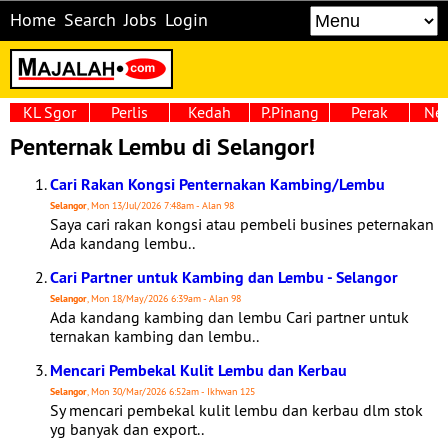
Home
Search
Jobs
Login
KL Sgor
Perlis
Kedah
P.Pinang
Perak
Neg
Penternak Lembu di Selangor!
Cari Rakan Kongsi Penternakan Kambing/Lembu
Selangor
, Mon 13/Jul/2026 7:48am - Alan 98
Saya cari rakan kongsi atau pembeli busines peternakan
Ada kandang lembu..
Cari Partner untuk Kambing dan Lembu - Selangor
Selangor
, Mon 18/May/2026 6:39am - Alan 98
Ada kandang kambing dan lembu Cari partner untuk
ternakan kambing dan lembu..
Mencari Pembekal Kulit Lembu dan Kerbau
Selangor
, Mon 30/Mar/2026 6:52am - Ikhwan 125
Sy mencari pembekal kulit lembu dan kerbau dlm stok
yg banyak dan export..