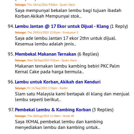
Selangor
, Thu 14/Jul/2016 9:43am - Syukri Nasir
Saya mempunyai bekalan lembu bagi tujuan ibadah
Korban Akikah Mempunyai stok..
Lembu Jantan @ 17 Ekor untuk Dijual - Klang
(1 Reply)
Selangor
, Thu 29/Oct/2015 12:41pm - Sivakumar 5
Saya ade lembu Jantan 17 ekor 2thn untuk dijual.
Kesemua lembu adalah jenis..
Membekal Makanan Ternakan
(6 Replies)
Selangor
, Wed 30/Sep/2015 9:31am - Syukri Nasir
Makanan ternakan lembu kambing bebiri PKC Palm
Kernal Cake pada harga bermula..
Lembu untuk Korban, Akikah dan Kenduri
Selangor
, Fri 11/Sep/2015 2:15pm - Nashir
Slam satu Malaysia kami bertapak di klang dan menjual
lembu seperti berikut..
Pembekal Lembu & Kambing Korban
(3 Replies)
Selangor
, Thu 20/Aug/2015 11:18am - Ikmal 40
Saya IKMAL pembekal lembu dan kambing
menyediakan lembu dan kambing untuk..