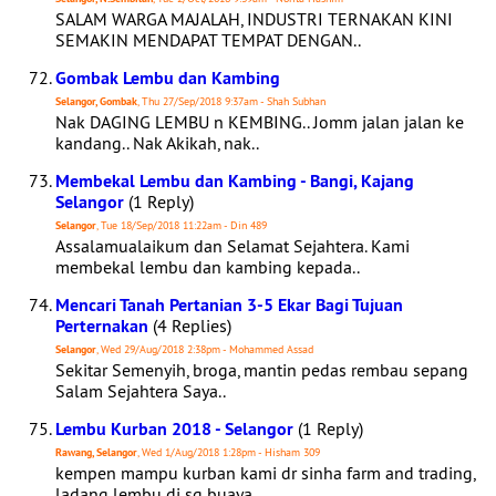
SALAM WARGA MAJALAH, INDUSTRI TERNAKAN KINI
SEMAKIN MENDAPAT TEMPAT DENGAN..
Gombak Lembu dan Kambing
Selangor, Gombak
, Thu 27/Sep/2018 9:37am - Shah Subhan
Nak DAGING LEMBU n KEMBING.. Jomm jalan jalan ke
kandang.. Nak Akikah, nak..
Membekal Lembu dan Kambing - Bangi, Kajang
Selangor
(1 Reply)
Selangor
, Tue 18/Sep/2018 11:22am - Din 489
Assalamualaikum dan Selamat Sejahtera. Kami
membekal lembu dan kambing kepada..
Mencari Tanah Pertanian 3-5 Ekar Bagi Tujuan
Perternakan
(4 Replies)
Selangor
, Wed 29/Aug/2018 2:38pm - Mohammed Assad
Sekitar Semenyih, broga, mantin pedas rembau sepang
Salam Sejahtera Saya..
Lembu Kurban 2018 - Selangor
(1 Reply)
Rawang, Selangor
, Wed 1/Aug/2018 1:28pm - Hisham 309
kempen mampu kurban kami dr sinha farm and trading,
ladang lembu di sg buaya,..