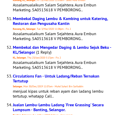
Rawang, KL, Selangor
, Fri 13/Mar/2020 11:03am - Sales Aura Embun
Assalamualaikum Salam Sejahtera. Aura Embun
Marketing. SA0513618 V PEMBORONG..
Membekal Daging Lembu & Kambing untuk Katering,
Restoran dan Pengusaha Kantin
Rawang, KL, Selangor
, Tue 3/Mar/2020 11:08pm - Fis 2
Assalamualaikum Salam Sejahtera. Aura Embun
Marketing. SA0513618 V PEMBORONG..
Membekal dan Mengedar Daging & Lembu Sejuk Beku -
KL/Selangor
(1 Reply)
KL, Selangor
, Thu 23/Jan/2020 5:17pm - Fis 2
Assalamualaikum Salam Sejahtera. Aura Embun
Marketing. SA0513618 V PEMBORONG..
Circulations Fan - Untuk Ladang/Reban Ternakan
Tertutup
Selangor
, Mon 30/Dec/2019 11:07am - Muhd Suhail Bin Saifuddin
menjual kipas untuk reban ayam dan ladang lembu
tertutup. whatapp Call..
Jualan Lembu-Lembu Ladang 'Free Grassing' Secara
Lumpsum - Banting, Selangor.