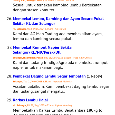
Batang Kali, Selangor
, Wed 3/Jan/2024 6:56am - Fairul 17
Sesuai untuk ternakan kambing lembu Berdekatan
dengan stesen komuter..
Membekal Lembu, Kambing dan Ayam Secara Pukal
Sekitar KL dan Selangor
KL, Selangor
, Wed 3/Jan/2024 6:55am - An Nur 28
Kami dari AG Man Trading ada membekalkan ayam,
lembu dan kambing secara pukal..
Membekal Rumput Napier Sekitar
Selangor/KL/N9/Perak/Dll
Selangor, N.Sembilan, Perak
, Thu 28/Dec/2023 6:35am - Fsdc Caw Cheras
Kami dari ladang Inndigo Agro ada membekal rumput
napier untuk makanan bagi..
Pembekal Daging Lembu Segar Tempatan
(1 Reply)
Selangor
, Tue 21/Nov/2023 6:39am - Koperasi Alsheikh
Assalamualaikum, Kami pembekal daging lembu segar
dari ladang, sangat mengalu..
Karkas Lembu Halal
KL, Selangor
, Fri 29/Sep/2023 6:32am - Alphamstrading
Membekalkan Karkas Lembu Berat antara 180kg to