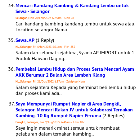
Mencari Kandang Kambing & Kandang Lembu untuk
Sewa - Selangor
Selangor
, Mon 20/Feb/2023 6:23am - Alan 98
Cari kandang kambing kandang lembu untuk sewa atau,
Location selangor Nama..
Sewa. AP
(1 Reply)
KL, Selangor
, Fri 6/Jan/2023 6:51am - Fitri 255
Salam dan selamat sejahtera, Sy ada AP IMPORT untuk 1.
Produk Haiwan Daging..
Pembekal Lembu Hidup dan Proses Serta Mencari Ayam
AKK Berumur 2 Bulan Area Lembah Klang
KL, Selangor
, Fri 21/Oct/2022 6:57am - Zukiplee Harun
Salam sejahtera Kepada yang berminat beli lembu hidup
dan proses kami ada..
Saya Mempunyai Rumput Napier di Area Dengkil,
Selangor. Mencari Rakan JV untuk Kolaborasi Ternakan
Kambing. 10 Kg Rumput Napier Pecuma
(2 Replies)
Dengkil, Selangor
, Tue 9/Aug/2022 6:46am - Fikri 107
Saya ingin menarik minat semua untuk membuat
pelaburan dalam ternakan kambing..