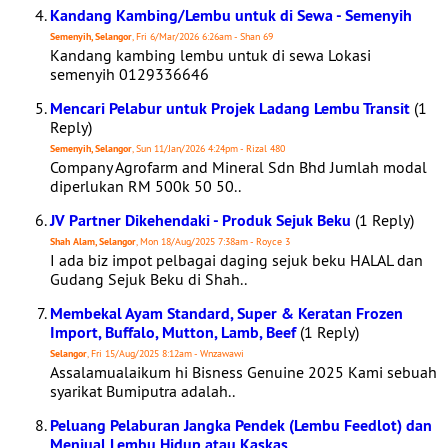
Kandang Kambing/Lembu untuk di Sewa - Semenyih
Semenyih, Selangor
, Fri 6/Mar/2026 6:26am - Shan 69
Kandang kambing lembu untuk di sewa Lokasi
semenyih 0129336646
Mencari Pelabur untuk Projek Ladang Lembu Transit
(1
Reply)
Semenyih, Selangor
, Sun 11/Jan/2026 4:24pm - Rizal 480
Company Agrofarm and Mineral Sdn Bhd Jumlah modal
diperlukan RM 500k 50 50..
JV Partner Dikehendaki - Produk Sejuk Beku
(1 Reply)
Shah Alam, Selangor
, Mon 18/Aug/2025 7:38am - Royce 3
I ada biz impot pelbagai daging sejuk beku HALAL dan
Gudang Sejuk Beku di Shah..
Membekal Ayam Standard, Super & Keratan Frozen
Import, Buffalo, Mutton, Lamb, Beef
(1 Reply)
Selangor
, Fri 15/Aug/2025 8:12am - Wnzawawi
Assalamualaikum hi Bisness Genuine 2025 Kami sebuah
syarikat Bumiputra adalah..
Peluang Pelaburan Jangka Pendek (Lembu Feedlot) dan
Menjual Lembu Hidup atau Kaskas