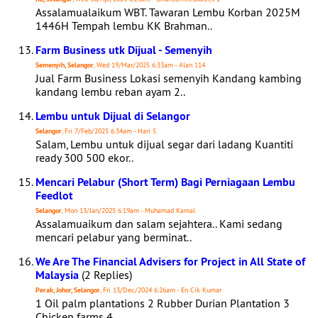
Assalamualaikum WBT. Tawaran Lembu Korban 2025M
1446H Tempah lembu KK Brahman..
Farm Business utk Dijual - Semenyih
Semenyih, Selangor
, Wed 19/Mar/2025 6:33am - Alan 114
Jual Farm Business Lokasi semenyih Kandang kambing
kandang lembu reban ayam 2..
Lembu untuk Dijual di Selangor
Selangor
, Fri 7/Feb/2025 6:34am - Hari 5
Salam, Lembu untuk dijual segar dari ladang Kuantiti
ready 300 500 ekor..
Mencari Pelabur (Short Term) Bagi Perniagaan Lembu
Feedlot
Selangor
, Mon 13/Jan/2025 6:19am - Muhamad Kamal
Assalamuaikum dan salam sejahtera.. Kami sedang
mencari pelabur yang berminat..
We Are The Financial Advisers for Project in All State of
Malaysia
(2 Replies)
Perak, Johor, Selangor
, Fri 13/Dec/2024 6:26am - En Cik Kumar
1 Oil palm plantations 2 Rubber Durian Plantation 3
Chicken farms 4..