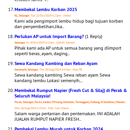
Membekal Lembu Korban 2025
KL, Selangor
, Tue 22/Oct/2024 6:22am - Ambiz
Kami ada pengimport lembu hidup bagi tujuan korban
dan penyembelihan.Jika..
Perlukan AP untuk Import Barang?
(1 Reply)
Selangor
, Fri 4/Oct/2024 6:11am - Zulkifli Samsol
Pihak kami ada AP untuk semua barang yang diimport
seperti beras, ayam, daging..
Sewa Kandang Kambing dan Reban Ayam
Semenyih, Selangor
, Thu 29/Aug/2024 6:17am - Alan 98
Sewa kandang kambing Sewa reban ayam Sewa
kandang lembu Lokasi semenyih,..
Membekal Rumput Napier (Fresh Cut & Silaj) di Perak &
Seluruh Malaysia!
Perak, Selangor, Perlis, Kedah, P.Pinang, Kelantan, Terengganu, Pahang, N.Sembilan, Melaka
,
Mon 26/Aug/2024 6:37am - Fsdc Caw Cheras
Salam warga pertanian dan penternakan. INI ADALAH
JUALAN RUMPUT NAPIER FRESH..
Pembekal Lembu Murah untuk Korban 2024