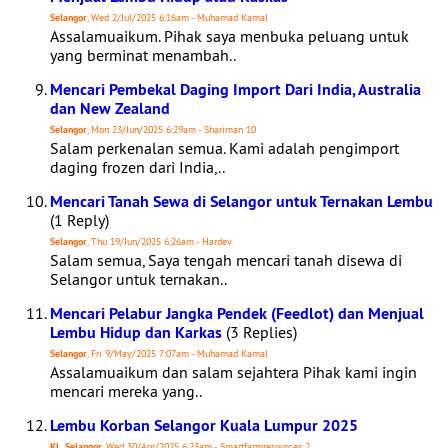
Selangor
, Wed 2/Jul/2025 6:16am - Muhamad Kamal
Assalamuaikum. Pihak saya menbuka peluang untuk
yang berminat menambah..
Mencari Pembekal Daging Import Dari India, Australia
dan New Zealand
Selangor
, Mon 23/Jun/2025 6:29am - Shariman 10
Salam perkenalan semua. Kami adalah pengimport
daging frozen dari India,..
Mencari Tanah Sewa di Selangor untuk Ternakan Lembu
(1 Reply)
Selangor
, Thu 19/Jun/2025 6:26am - Hardev
Salam semua, Saya tengah mencari tanah disewa di
Selangor untuk ternakan..
Mencari Pelabur Jangka Pendek (Feedlot) dan Menjual
Lembu Hidup dan Karkas
(3 Replies)
Selangor
, Fri 9/May/2025 7:07am - Muhamad Kamal
Assalamuaikum dan salam sejahtera Pihak kami ingin
mencari mereka yang..
Lembu Korban Selangor Kuala Lumpur 2025
KL, Selangor
, Wed 30/Apr/2025 6:23am - Smartfarmresources 2