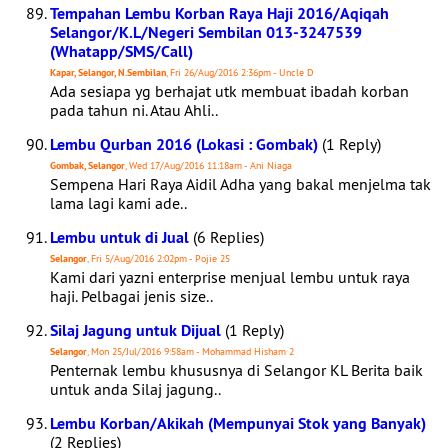
Tempahan Lembu Korban Raya Haji 2016/Aqiqah
Selangor/K.L/Negeri Sembilan 013-3247539
(Whatapp/SMS/Call)
Kapar, Selangor, N.Sembilan
, Fri 26/Aug/2016 2:36pm - Uncle D
Ada sesiapa yg berhajat utk membuat ibadah korban
pada tahun ni. Atau Ahli..
Lembu Qurban 2016 (Lokasi : Gombak)
(1 Reply)
Gombak, Selangor
, Wed 17/Aug/2016 11:18am - Ani Niaga
Sempena Hari Raya Aidil Adha yang bakal menjelma tak
lama lagi kami ade..
Lembu untuk di Jual
(6 Replies)
Selangor
, Fri 5/Aug/2016 2:02pm - Pojie 25
Kami dari yazni enterprise menjual lembu untuk raya
haji. Pelbagai jenis size..
Silaj Jagung untuk Dijual
(1 Reply)
Selangor
, Mon 25/Jul/2016 9:58am - Mohammad Hisham 2
Penternak lembu khususnya di Selangor KL Berita baik
untuk anda Silaj jagung..
Lembu Korban/Akikah (Mempunyai Stok yang Banyak)
(2 Replies)