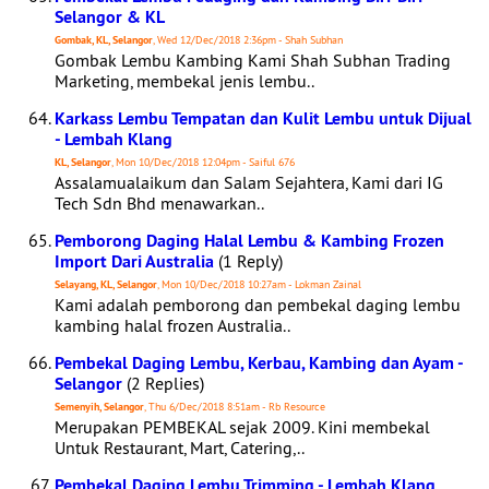
Selangor & KL
Gombak, KL, Selangor
, Wed 12/Dec/2018 2:36pm - Shah Subhan
Gombak Lembu Kambing Kami Shah Subhan Trading
Marketing, membekal jenis lembu..
Karkass Lembu Tempatan dan Kulit Lembu untuk Dijual
- Lembah Klang
KL, Selangor
, Mon 10/Dec/2018 12:04pm - Saiful 676
Assalamualaikum dan Salam Sejahtera, Kami dari IG
Tech Sdn Bhd menawarkan..
Pemborong Daging Halal Lembu & Kambing Frozen
Import Dari Australia
(1 Reply)
Selayang, KL, Selangor
, Mon 10/Dec/2018 10:27am - Lokman Zainal
Kami adalah pemborong dan pembekal daging lembu
kambing halal frozen Australia..
Pembekal Daging Lembu, Kerbau, Kambing dan Ayam -
Selangor
(2 Replies)
Semenyih, Selangor
, Thu 6/Dec/2018 8:51am - Rb Resource
Merupakan PEMBEKAL sejak 2009. Kini membekal
Untuk Restaurant, Mart, Catering,..
Pembekal Daging Lembu Trimming - Lembah Klang