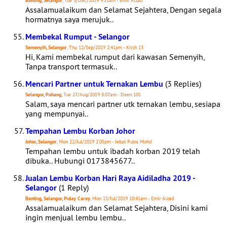
Banting, Selangor
, Tue 3/Dec/2019 9:21am - Emir Aizad
Assalamualaikum dan Selamat Sejahtera, Dengan segala
hormatnya saya merujuk..
Membekal Rumput - Selangor
Semenyih, Selangor
, Thu 12/Sep/2019 2:41pm - Krish 13
Hi, Kami membekal rumput dari kawasan Semenyih,
Tanpa transport termasuk..
Mencari Partner untuk Ternakan Lembu
(3 Replies)
Selangor, Pahang
, Tue 27/Aug/2019 8:07am - Deen 101
Salam, saya mencari partner utk ternakan lembu, sesiapa
yang mempunyai..
Tempahan Lembu Korban Johor
Johor, Selangor
, Mon 22/Jul/2019 2:05pm - Jebat Putra Mohd
Tempahan lembu untuk ibadah korban 2019 telah
dibuka.. Hubungi 0173845677..
Jualan Lembu Korban Hari Raya Aidiladha 2019 -
Selangor
(1 Reply)
Banting, Selangor, Pulay Carey
, Mon 15/Jul/2019 10:41am - Emir Aizad
Assalamualaikum dan Selamat Sejahtera, Disini kami
ingin menjual lembu lembu..