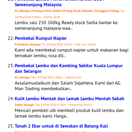
Semenanjung Malaysia
KL, Selangor, Putrajaya, Perlis, Kedah, P.Pinang, Perak, Kelantan, Terengganu, Pahang
, Tue
14/May/2024 6:36am - Zufarhe Zaide
Lembu saiz 250 260kg Ready stock Sedia hantar ke
semenanjung malaysia waa..
Pembekal Rumput Napier
N.Sembilan, Selangor
, Fri 10/May/2024 6:54am - Fsdc Caw Cheras
Kami ada membekal rumput napier untuk makanan bagi
ternakan lembu, rusa dll..
Pembekal Lembu dan Kambing Sekitar Kuala Lumpur
dan Selangor
KL, Selangor
, Mon 19/Feb/2024 6:48am - Abdullah 122
Assalamualaikum dan Salam Sejahtera. Kami dari AG
Man Trading membekalkan..
Kulit Lembu Mentah dan Lemak Lembu Mentah Sabah
Sabah, Selangor
, Tue 13/Feb/2024 6:23am - Muhammad Kamin
Mencari pembeli utk membeli produk kulit lembu dan
lemak lembu kami. Harga..
Tanah 2 Ekar untuk di Sewakan di Batang Kali