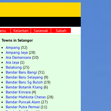
anu
Kelantan
Sarawak
Sabah
Towns in Selangor
Ampang
(32)
Ampang Jaya
(28)
Ara Damansara
(10)
Ara Jaya
(1)
Balakong
(25)
Bandar Baru Bangi
(31)
Bandar Baru Selayang
(9)
Bandar Baru Sg Buloh
(19)
Bandar Botanik Klang
(6)
Bandar Kinrara
(4)
Bandar Mahkota Cheras
(28)
Bandar Puncak Alam
(27)
Bandar Putra Permai
(11)