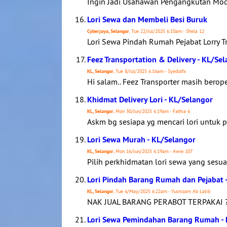
Ingin Jadi Usahawan Pengangkutan Moda
Lori Sewa dan Membeli Besi Buruk
Cyberjaya, Selangor
, Tue 22/Jul/2025 6:10am - Shela 12
Lori Sewa Pindah Rumah Pejabat Lorry T
Feez Transportation & Delivery - KL/Se
KL, Selangor
, Tue 8/Jul/2025 6:16am - Syedutfx
Hi salam.. Feez Transporter masih beroper
Khidmat Delivery Lori - KL/Selangor
KL, Selangor
, Mon 30/Jun/2025 6:19am - Fathia 6
Askm bg sesiapa yg mencari lori untuk pi
Lori Sewa Murah - KL/Selangor
KL, Selangor
, Mon 16/Jun/2025 6:19am - Awie 107
Pilih perkhidmatan lori sewa yang sesua
Lori Pindah Barang Rumah dan Pejabat 
KL, Selangor
, Tue 6/May/2025 6:22am - Yusnizam Ab Latib
NAK JUAL BARANG PERABOT TERPAKAI ?
Lori Sewa Pemindahan Barang Rumah - 