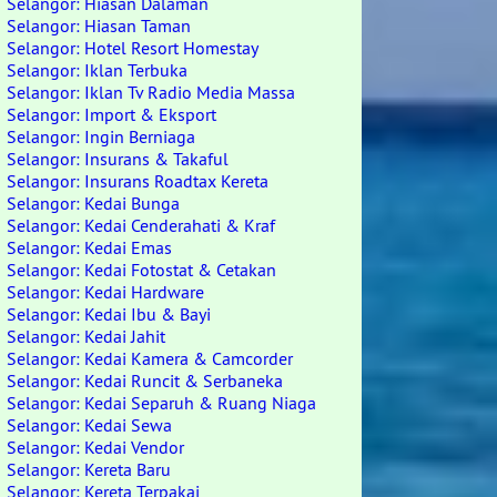
Selangor: Hiasan Dalaman
Selangor: Hiasan Taman
Selangor: Hotel Resort Homestay
Selangor: Iklan Terbuka
Selangor: Iklan Tv Radio Media Massa
Selangor: Import & Eksport
Selangor: Ingin Berniaga
Selangor: Insurans & Takaful
Selangor: Insurans Roadtax Kereta
Selangor: Kedai Bunga
Selangor: Kedai Cenderahati & Kraf
Selangor: Kedai Emas
Selangor: Kedai Fotostat & Cetakan
Selangor: Kedai Hardware
Selangor: Kedai Ibu & Bayi
Selangor: Kedai Jahit
Selangor: Kedai Kamera & Camcorder
Selangor: Kedai Runcit & Serbaneka
Selangor: Kedai Separuh & Ruang Niaga
Selangor: Kedai Sewa
Selangor: Kedai Vendor
Selangor: Kereta Baru
Selangor: Kereta Terpakai