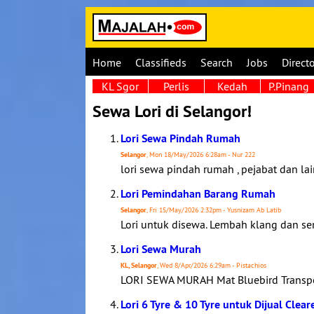
Home
Classifieds
Search
Jobs
Direct
KL Sgor
Perlis
Kedah
P.Pinang
Sewa Lori di Selangor!
Lori Sewa Pindah Rumah
Selangor
, Mon 18/May/2026 6:28am - Nur 222
lori sewa pindah rumah , pejabat dan la
Lori Pemindahan Barang Rumah
Selangor
, Fri 15/May/2026 2:32pm - Yusnizam Ab Latib
Lori untuk disewa. Lembah klang dan sem
Lori Sewa Murah
KL, Selangor
, Wed 8/Apr/2026 6:29am - Pistachios
LORI SEWA MURAH Mat Bluebird Transport
Lori 6 Tyre & 10 Tyre untuk Dijual Clea