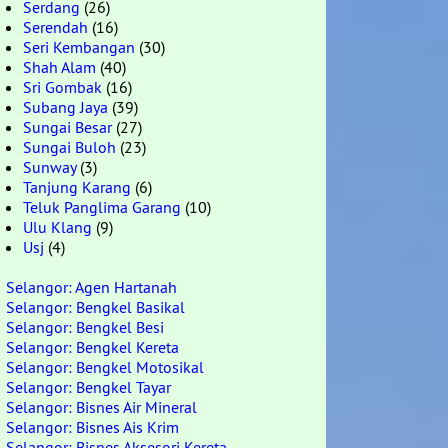
Serdang
(26)
Serendah
(16)
Seri Kembangan
(30)
Shah Alam
(40)
Sri Gombak
(16)
Subang Jaya
(39)
Sungai Besar
(27)
Sungai Buloh
(23)
Sunway
(3)
Tanjung Karang
(6)
Teluk Panglima Garang
(10)
Ulu Klang
(9)
Usj
(4)
Selangor: Agen Hartanah
Selangor: Bengkel Basikal
Selangor: Bengkel Besi
Selangor: Bengkel Kereta
Selangor: Bengkel Motosikal
Selangor: Bengkel Tayar
Selangor: Bisnes Air Mineral
Selangor: Bisnes Ais Krim
Selangor: Bisnes Aksesori Kereta