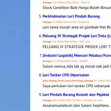
Selangor
, Tue 10/Mar/2026 6:32am - Zahra 41
Stock Condition Baik Harga Boleh Bincan
Perkhidmatan Lori Pindah Barang
Selangor
, Fri 6/Mar/2026 6:11am - Pistachios
Lori sewa murah area sri gombak Mat Blue 
Peluang JV Strategik Projek Lori Trela (
Selangor
, Tue 3/Mar/2026 8:25am - Shah 1612
PELUANG JV STRATEGIK PROJEK LORI T
(Industri Logistik) Mencari Pelabur/Fun
Selangor
, Fri 27/Feb/2026 6:57am - Madd97
Salam semua, Ada tak yg minat nak jadi fu
Lori Tanker CPO Diperlukan
Johor, Pahang, Perak, Lumut, Port Klang, Selangor
, Fri 16/Jan/202
Saya perlukan lori tanker CPO sebanyak 
Lori Pindah Barang Rumah dan Pejabat
Selangor
, Mon 15/Dec/2025 10:32am - Yusnizam Ab Latib
Assalamualaikum dan Salam Sejahtera ..