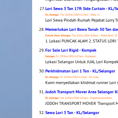
Lori Sewa 3 Tan 17ft Side Curtain - KL/
KL, Selangor
, Thu 26/Dec/2024 6:17am - Shela 12
Lori Sewa Pindah Rumah Pejabat Lorry T
Memerlukan Lori Bawa Tanah 30 Tan dan
Puncak Alam, Selangor
, Thu 5/Dec/2024 8:50am - Mohd Zamri 22
1. Lokasi PUNCAK ALAM 2. STATUS LO
For Sale Lori Rigid - Kompek
Selangor
, Fri 29/Nov/2024 6:27am - Multazam
Lokasi Selangor Untuk JUAL Lori Kompe
Perkhidmatan Lori 1 Ton - KL/Selangor
KL, Selangor
, Fri 15/Nov/2024 6:13am - Mr Aidac
Kami menyediakan khidmat runner Lori 
Jodoh Transport Mover Area Selangor K
KL, Selangor
, Tue 12/Nov/2024 6:21am - Nsgadvanceventure
JODOH TRANSPORT MOVER 'Transport M
Sewa Lori 3 Tan - KL/Selangor