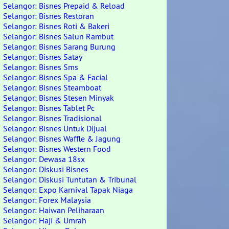
Selangor: Bisnes Prepaid & Reload
Selangor: Bisnes Restoran
Selangor: Bisnes Roti & Bakeri
Selangor: Bisnes Salun Rambut
Selangor: Bisnes Sarang Burung
Selangor: Bisnes Satay
Selangor: Bisnes Sms
Selangor: Bisnes Spa & Facial
Selangor: Bisnes Steamboat
Selangor: Bisnes Stesen Minyak
Selangor: Bisnes Tablet Pc
Selangor: Bisnes Tradisional
Selangor: Bisnes Untuk Dijual
Selangor: Bisnes Waffle & Jagung
Selangor: Bisnes Western Food
Selangor: Dewasa 18sx
Selangor: Diskusi Bisnes
Selangor: Diskusi Tuntutan & Tribunal
Selangor: Expo Karnival Tapak Niaga
Selangor: Forex Malaysia
Selangor: Haiwan Peliharaan
Selangor: Haji & Umrah