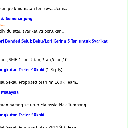
an perkhidmatan lori sewa. Jenis..
g & Semenanjung
 Nasir
dividu atau syarikat yg perlukan..
ri Bonded Sejuk Beku/Lori Kering 5 Tan untuk Syarikat
n , SME 1 tan, 2 tan, 3tan,5 tan,10..
ngkutan Treler 40kaki
(1 Reply)
l Sekali Proposed plan rm 160k Team..
 Malaysia
ran barang seluruh Malaysia, Nak Tumpang..
ngkutan Treler 40kaki
al Sekali Proposed plan RM 160k Team..