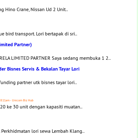
g Hino Crane, Nissan Ud 2 Unit..
bird transport. Lori bertapak di sri..
Limited Partner)
RELA LIMITED PARTNER Saya sedang membuka 1 2..
der Bisnes Servis & Bekalan Tayar Lori
nding partner utk bisnes tayar lori..
6 8:11am - Unicorn Biz Hub
20 ke 30 unit dengan kapasiti muatan..
 Perkhidmatan lori sewa Lembah Klang..