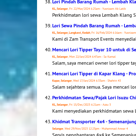
Lori Pindah Barang Rumah - Lembah K
KL, Selangor
, Fri 22/Mar/2024 6:25am - Yusnizam Ab Latib
Perkhidmatan lori sewa Lembah Klang Se
Lori Sewa Pindah Barang Rumah - Lemb
KL, Selangor, Langkawi, Kedah
, Fri 16/Feb/2024 6:16am - Yusnizam
Kami di Zam Transport Events menyediak
Mencari Lori Tipper Tayar 10 untuk di 
KL, Selangor
, Mon 22/Jan/2024 6:47am - Sa Kamal
Salam, saya mencari owner lori tipper ta
Mencari Lori Tipper di Kapar Klang - Pr
Kapar, Selangor
, Wed 17/Jan/2024 6:33am - Shahrin 43
Salam sejahtera semua. Saya mencari lori
Perkhidmatan Sewa/Pajak Lori Isuzu Chi
KL, Selangor
, Fri 15/Dec/2023 6:21am - Azzu 3
Kami menyediakan perkhidmatan sewa Lori 
Khidmat Transporter 4x4 - Semenanjun
Selangor
, Wed 29/Nov/2023 12:23pm - Muhammad Anwar 4
Servis penghantaran 4x4 ke Semenanjun