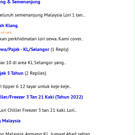
lang & Semenanjung
luruh semenanjung Malaysia Lori 1 tan..
ah Klang
 Ab Latib
an perkhidmatan lori sewa. Kami cover..
Sewa/Pajak - KL/Selangor
(1 Reply)
yar 10 di area KL Selangor yang..
ojek 5 Tahun
(2 Replies)
 tipper 6 12 tayar untuk keje keje..
ller/Freezer 3 Tan 21 Kaki (Tahun 2022)
Chiller Freezer 3 tan 21 kaki. Lori..
g Malaysia
g Malaysia. Ampang KL. Jumaat Ahad setiap..