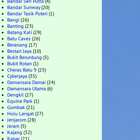
Bandar Seri Putra
(4)
Bandar Sunway
(20)
Bandar Tasik Puteri
(1)
Bangi
(26)
Banting
(23)
Batang Kali
(29)
Batu Caves
(26)
Beranang
(17)
Bestari Jaya
(10)
Bukit Beruntung
(5)
Bukit Rotan
(1)
Cheras Batu 9
(25)
Cyberjaya
(35)
Damansara Damai
(24)
Damansara Utama
(6)
Dengkil
(27)
Equine Park
(1)
Gombak
(21)
Hulu Langat
(27)
Jenjarom
(28)
Jeram
(5)
Kajang
(32)
Kapar
(21)