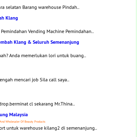
tara selatan Barang warehouse Pindah..
ah Klang
n Pemindahan Vending Machine Pemindahan..
Lembah Klang & Seluruh Semenanjung
ah? Anda memerlukan lori untuk buang..
ngah mencari job Sila call saya..
drop.berminat cl sekarang Mr.Thina..
jung Malaysia
 And Wholesaler Of Beauty Products
rt untuk warehouse kilang2 di semenanjung..