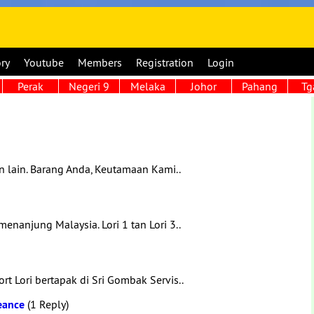
ory
Youtube
Members
Registration
Login
Perak
Negeri 9
Melaka
Johor
Pahang
Tg
in lain. Barang Anda, Keutamaan Kami..
enanjung Malaysia. Lori 1 tan Lori 3..
 Lori bertapak di Sri Gombak Servis..
reance
(1 Reply)