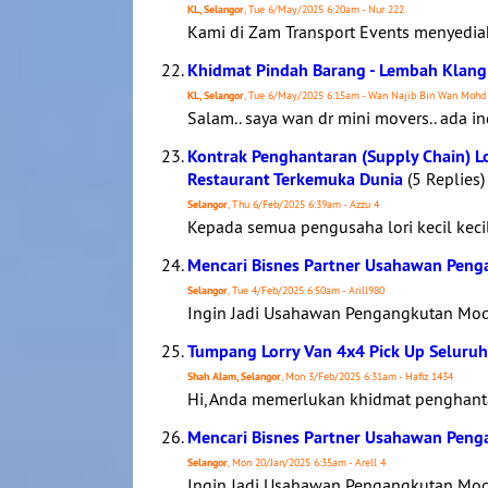
KL, Selangor
, Tue 6/May/2025 6:20am - Nur 222
Kami di Zam Transport Events menyediak
Khidmat Pindah Barang - Lembah Klan
KL, Selangor
, Tue 6/May/2025 6:15am - Wan Najib Bin Wan Mohd
Salam.. saya wan dr mini movers.. ada in
Kontrak Penghantaran (Supply Chain) Lo
Restaurant Terkemuka Dunia
(5 Replies)
Selangor
, Thu 6/Feb/2025 6:39am - Azzu 4
Kepada semua pengusaha lori kecil kecila
Mencari Bisnes Partner Usahawan Penga
Selangor
, Tue 4/Feb/2025 6:50am - Arill980
Ingin Jadi Usahawan Pengangkutan Moda
Tumpang Lorry Van 4x4 Pick Up Seluruh
Shah Alam, Selangor
, Mon 3/Feb/2025 6:31am - Hafiz 1434
Hi, Anda memerlukan khidmat penghanta
Mencari Bisnes Partner Usahawan Penga
Selangor
, Mon 20/Jan/2025 6:35am - Arell 4
Ingin Jadi Usahawan Pengangkutan Mod