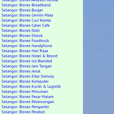
Selangor: Bisnes Broadband
Selangor: Bisnes Burger
Selangor: Bisnes Cermin Mata
Selangor: Bisnes Cuci Kereta
Selangor: Bisnes Cyber Cafe
Selangor: Bisnes Dobi
Selangor: Bisnes Ebook
Selangor: Bisnes Foodtruck
Selangor: Bisnes Handphone
Selangor: Bisnes Hari Raya
Selangor: Bisnes Hotel & Resort
Selangor: Bisnes Ice Blended
Selangor: Bisnes Jam Tangan
Selangor: Bisnes Jeruk
Selangor: Bisnes Kitar Semula
Selangor: Bisnes Komputer
Selangor: Bisnes Kurier & Logistik
Selangor: Bisnes Minuman
Selangor: Bisnes Pasar Malam
Selangor: Bisnes Pelancongan
Selangor: Bisnes Pengantin
Selangor: Bisnes Perabot