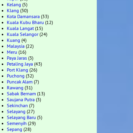
Kelang
(5)
Klang
(30)
Kota Damansara
(33)
Kuala Kubu Bharu
(12)
Kuala Langat
(15)
Kuala Selangor
(24)
Kuang
(4)
Malaysia
(22)
Meru
(16)
Paya Jaras
(3)
Petaling Jaya
(43)
Port Klang
(26)
Puchong
(32)
Puncak Alam
(7)
Rawang
(31)
Sabak Bernam
(13)
Saujana Putra
(3)
Sekinchan
(7)
Selayang
(27)
Selayang Baru
(5)
Semenyih
(29)
Sepang
(28)