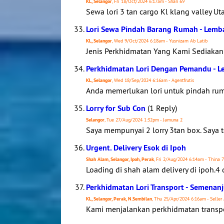
KL, Selangor
, Fri 18/Oct/2024 6:17am - Shan 69
Sewa lori 3 tan cargo Kl klang valley U
Lori Sewa Pindah Barang Rumah - Lemb
KL, Selangor
, Wed 9/Oct/2024 6:18am - Yusnizam Ab Latib
Jenis Perkhidmatan Yang Kami Sediaka
Perkhidmatan Lori Dengan Pemandu - 
KL, Selangor
, Wed 18/Sep/2024 6:16am - Agentfrutis
Anda memerlukan lori untuk pindah rum
Lorry for Sub Con
(1 Reply)
Selangor
, Tue 27/Aug/2024 1:32pm - Jamuna 2
Saya mempunyai 2 lorry 3tan box. Saya te
Urgent. Delivery Esok di Ipoh
Shah Alam, Selangor, Ipoh, Perak
, Fri 2/Aug/2024 6:14am - Thina 7
Loading di shah alam delivery di ipoh.4 
Perkhidmatan Lori Transport - Semenan
KL, Selangor, Perak, N.Sembilan
, Thu 25/Apr/2024 6:16am - Seller
Kami menjalankan perkhidmatan transpo