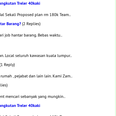
ngkutan Treler 40kaki
l Sekali Proposed plan rm 180k Team..
ntar Barang?
(2 Replies)
i job hantar barang. Bebas waktu..
an. Local seluruh kawasan kuala lumpur..
(1 Reply)
rumah , pejabat dan lain lain. Kami Zam..
lies)
rgent mencari sebanyak yang mungkin..
ngkutan Treler 40kaki