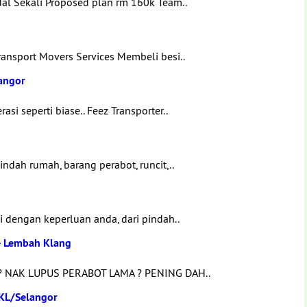
l Sekali Proposed plan rm 160k Team..
ransport Movers Services Membeli besi..
langor
asi seperti biase.. Feez Transporter..
ndah rumah, barang perabot, runcit,..
i dengan keperluan anda, dari pindah..
- Lembah Klang
 NAK LUPUS PERABOT LAMA ? PENING DAH..
KL/Selangor