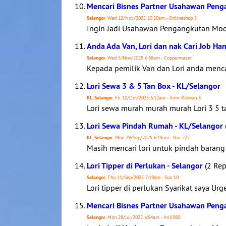
Mencari Bisnes Partner Usahawan Penga
Selangor
, Wed 12/Nov/2025 10:20am - Onlineshop 5
Ingin Jadi Usahawan Pengangkutan Moda
Anda Ada Van, Lori dan nak Cari Job Ha
Selangor
, Wed 5/Nov/2025 6:38am - Coppermayer
Kepada pemilik Van dan Lori anda mencar
Lori Sewa 3 & 5 Tan Box - KL/Selangor
KL, Selangor
, Fri 10/Oct/2025 6:12am - Amir Ridwan 3
Lori sewa murah murah murah Lori 3 5 t
Lori Sewa Pindah Rumah - KL/Selangor
KL, Selangor
, Mon 29/Sep/2025 6:19am - Nur 222
Masih mencari lori untuk pindah barang 
Lori Tipper di Perlukan - Selangor
(2 Rep
Selangor
, Thu 11/Sep/2025 7:19am - Sun 10
Lori tipper di perlukan Syarikat saya U
Mencari Bisnes Partner Usahawan Penga
Selangor
, Mon 28/Jul/2025 6:54am - Arill980