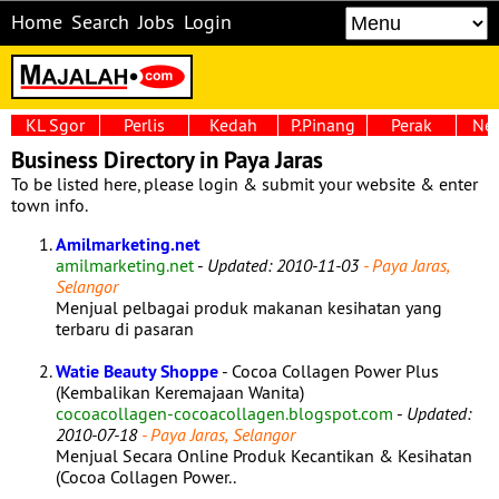
Home
Search
Jobs
Login
KL Sgor
Perlis
Kedah
P.Pinang
Perak
Neg
Business Directory in Paya Jaras
To be listed here, please login & submit your website & enter
town info.
Amilmarketing.net
amilmarketing.net
-
Updated: 2010-11-03
- Paya Jaras,
Selangor
Menjual pelbagai produk makanan kesihatan yang
terbaru di pasaran
Watie Beauty Shoppe
- Cocoa Collagen Power Plus
(Kembalikan Keremajaan Wanita)
cocoacollagen-cocoacollagen.blogspot.com
-
Updated:
2010-07-18
- Paya Jaras, Selangor
Menjual Secara Online Produk Kecantikan & Kesihatan
(Cocoa Collagen Power..