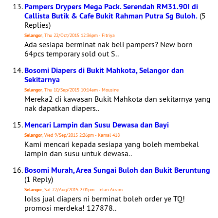
Pampers Drypers Mega Pack. Serendah RM31.90! di
Callista Butik & Cafe Bukit Rahman Putra Sg Buloh.
(5
Replies)
Selangor
, Thu 22/Oct/2015 12:36pm - Fitriya
Ada sesiapa berminat nak beli pampers? New born
64pcs temporary sold out S..
Bosomi Diapers di Bukit Mahkota, Selangor dan
Sekitarnya
Selangor
, Thu 10/Sep/2015 10:14am - Mousine
Mereka2 di kawasan Bukit Mahkota dan sekitarnya yang
nak dapatkan diapers..
Mencari Lampin dan Susu Dewasa dan Bayi
Selangor
, Wed 9/Sep/2015 2:26pm - Kamal 418
Kami mencari kepada sesiapa yang boleh membekal
lampin dan susu untuk dewasa..
Bosomi Murah, Area Sungai Buloh dan Bukit Beruntung
(1 Reply)
Selangor
, Sat 22/Aug/2015 2:01pm - Intan Aizam
Iolss jual diapers ni berminat boleh order ye TQ!
promosi merdeka! 127878..