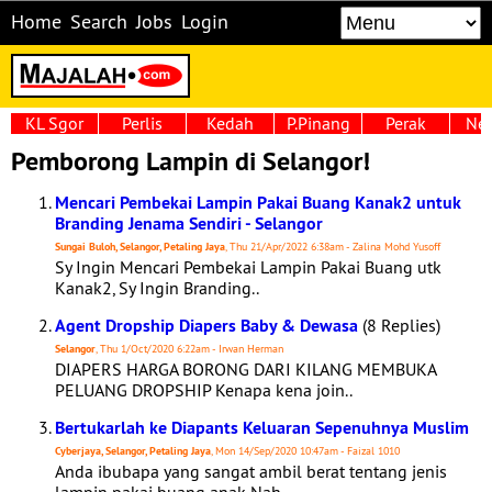
Home
Search
Jobs
Login
KL Sgor
Perlis
Kedah
P.Pinang
Perak
Neg
Pemborong Lampin di Selangor!
Mencari Pembekai Lampin Pakai Buang Kanak2 untuk
Branding Jenama Sendiri - Selangor
Sungai Buloh, Selangor, Petaling Jaya
, Thu 21/Apr/2022 6:38am - Zalina Mohd Yusoff
Sy Ingin Mencari Pembekai Lampin Pakai Buang utk
Kanak2, Sy Ingin Branding..
Agent Dropship Diapers Baby & Dewasa
(8 Replies)
Selangor
, Thu 1/Oct/2020 6:22am - Irwan Herman
DIAPERS HARGA BORONG DARI KILANG MEMBUKA
PELUANG DROPSHIP Kenapa kena join..
Bertukarlah ke Diapants Keluaran Sepenuhnya Muslim
Cyberjaya, Selangor, Petaling Jaya
, Mon 14/Sep/2020 10:47am - Faizal 1010
Anda ibubapa yang sangat ambil berat tentang jenis