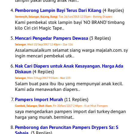
lampin pakai buang anak Nah..
Pemborong Lampin Bayi Terus Dari Kilang
(4 Replies)
Semenyih, Selangor, Kajang, Bangi
, Tue 26/Jun/2018 12:55pm - Borong Diapers
Kami pembekal stok lampin bayi 'NO BRAND' timbang
kilo Ciri ciri Magic Tape..
Mencari Pengedar Pampers Dewasa
(3 Replies)
Selangor
, Wed 13/Sep/2017 12:40pm - Zue 116
Assalamualaikum selamat siang warga majalah.com. sy
ingin mencari pembekal utk..
Nak Cari Diapers untuk Anak Kesayangan. Harga Ada
Diskaun
(4 Replies)
Selangor
, Mon 7/Aug/2017 9:55am - Naz 223
Salam buat para ibu ibu yang mempunyai anak kecil.
Kami ada menawarkan diapers..
Pampers Import Murah
(11 Replies)
Gombak, Selangor, Shah Alam
, Fri 20/Jan/2017 2:44pm - Kiut Miut Pampers
saya mengedarkan pampers import dari turkey dengan
harga yang murah. berminat..
Pemborong dan Peruncitan Pampers Drypers Sz: S
Sahaja.
(3 Replies)