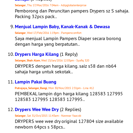
Selangor
, Thu 17/Mar/2016 7:04am - Adipglobalenterprise
Pemborong dan Peruncitan pampers Drypers sz S sahaja.
Packing 32pcs pack..
Menjual Lampin Baby, Kanak-Kanak & Dewasa
Selangor
, Wed 17/Feb/2016 1:19pm - Pamperscomfort
Saya menjual Lampin Pampers Diaper secara borong
dengan harga yang berpatutan..
Drypers Harga Kilang
(1 Reply)
Selangor, Shah Alam
, Wed 13/Jan/2016 12:03pm - Syafiq 320
DRYPERS dengan harga kilang. saiz s58 dan nb64
sahaja harga untuk sekotak..
Lampin Pakai Buang
Putrajaya, Selangor, Bangi
, Mon 30/Nov/2015 2:31pm - Lina 412
PEMBEKAL lampin dgn harga kilang 128583 127995
128583 127995 128583 127995..
Drypers Wee Wee Dry
(2 Replies)
Selangor
, Sat 31/Oct/2015 11:43am - Nawwar Yaacob
DRYPERS wee wee dry original 127804 size available
newborn 64pcs s 58pcs..