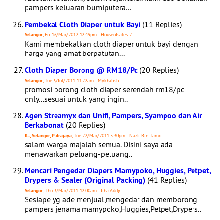
pampers keluaran bumiputera...
Pembekal Cloth Diaper untuk Bayi
(11 Replies)
Selangor
, Fri 16/Mar/2012 12:49pm - Houseofsales 2
Kami membekalkan cloth diaper untuk bayi dengan
harga yang amat berpatutan...
Cloth Diaper Borong @ RM18/Pc
(20 Replies)
Selangor
, Tue 5/Jul/2011 11:22am - Mykhalish
promosi borong cloth diaper serendah rm18/pc
only...sesuai untuk yang ingin..
Agen Streamyx dan Unifi, Pampers, Syampoo dan Air
Berkabonat
(20 Replies)
KL, Selangor, Putrajaya
, Tue 22/Mar/2011 5:30pm - Nazli Bin Tamri
salam warga majalah semua. Disini saya ada
menawarkan peluang-peluang..
Mencari Pengedar Diapers Mamypoko, Huggies, Petpet,
Drypers & Sealer (Original Packing)
(41 Replies)
Selangor
, Thu 3/Mar/2011 12:00am - Jiha Addy
Sesiape yg ade menjual,mengedar dan memborong
pampers jenama mamypoko,Huggies,Petpet,Drypers..