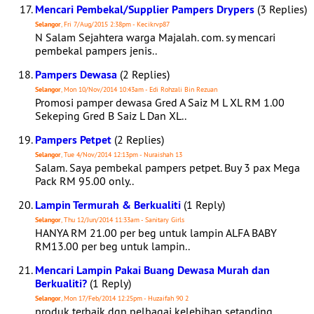
Mencari Pembekal/Supplier Pampers Drypers
(3 Replies)
Selangor
, Fri 7/Aug/2015 2:38pm - Kecikrvp87
N Salam Sejahtera warga Majalah. com. sy mencari
pembekal pampers jenis..
Pampers Dewasa
(2 Replies)
Selangor
, Mon 10/Nov/2014 10:43am - Edi Rohzali Bin Rezuan
Promosi pamper dewasa Gred A Saiz M L XL RM 1.00
Sekeping Gred B Saiz L Dan XL..
Pampers Petpet
(2 Replies)
Selangor
, Tue 4/Nov/2014 12:13pm - Nuraishah 13
Salam. Saya pembekal pampers petpet. Buy 3 pax Mega
Pack RM 95.00 only..
Lampin Termurah & Berkualiti
(1 Reply)
Selangor
, Thu 12/Jun/2014 11:33am - Sanitary Girls
HANYA RM 21.00 per beg untuk lampin ALFA BABY
RM13.00 per beg untuk lampin..
Mencari Lampin Pakai Buang Dewasa Murah dan
Berkualiti?
(1 Reply)
Selangor
, Mon 17/Feb/2014 12:25pm - Huzaifah 90 2
produk terbaik dgn pelbagai kelebihan setanding