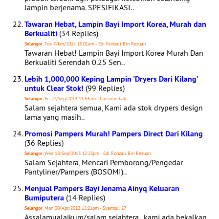
lampin berjenama. SPESIFIKASI..
Tawaran Hebat, Lampin Bayi Import Korea, Murah dan
Berkualiti
(34 Replies)
Selangor
, Tue 7/Jan/2014 10:01am - Edi Rohzali Bin Rezuan
Tawaran Hebat! Lampin Bayi Import Korea Murah Dan
Berkualiti Serendah 0.25 Sen..
Lebih 1,000,000 Keping Lampin 'Dryers Dari Kilang'
untuk Clear Stok!
(99 Replies)
Selangor
, Fri 27/Sep/2013 11:53am - Carsemerbak
Salam sejahtera semua, Kami ada stok drypers design
lama yang masih..
Promosi Pampers Murah! Pampers Direct Dari Kilang
(36 Replies)
Selangor
, Wed 18/Sep/2013 12:23pm - Edi Rohzali Bin Rezuan
Salam Sejahtera, Mencari Pemborong/Pengedar
Pantyliner/Pampers (BOSOMI)..
Menjual Pampers Bayi Jenama Ainyq Keluaran
Bumiputera
(14 Replies)
Selangor
, Mon 30/Apr/2012 12:21pm - Syamsul 27
Assalamualaikum/salam sejahtera.. kami ada bekalkan