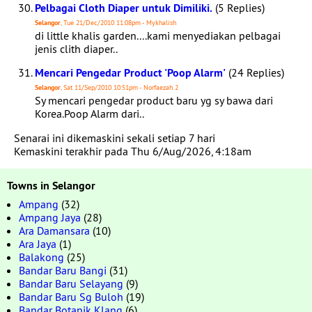
Pelbagai Cloth Diaper untuk Dimiliki.
(5 Replies)
Selangor
, Tue 21/Dec/2010 11:08pm - Mykhalish
di little khalis garden....kami menyediakan pelbagai
jenis clith diaper..
Mencari Pengedar Product 'Poop Alarm'
(24 Replies)
Selangor
, Sat 11/Sep/2010 10:51pm - Norfaezah 2
Sy mencari pengedar product baru yg sy bawa dari
Korea.Poop Alarm dari..
Senarai ini dikemaskini sekali setiap 7 hari
Kemaskini terakhir pada Thu 6/Aug/2026, 4:18am
Towns in Selangor
Ampang
(32)
Ampang Jaya
(28)
Ara Damansara
(10)
Ara Jaya
(1)
Balakong
(25)
Bandar Baru Bangi
(31)
Bandar Baru Selayang
(9)
Bandar Baru Sg Buloh
(19)
Bandar Botanik Klang
(6)