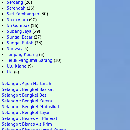
Serdang
(26)
Serendah
(16)
Seri Kembangan
(30)
Shah Alam
(40)
Sri Gombak
(16)
Subang Jaya
(39)
Sungai Besar
(27)
Sungai Buloh
(23)
Sunway
(3)
Tanjung Karang
(6)
Teluk Panglima Garang
(10)
Ulu Klang
(9)
Usj
(4)
Selangor: Agen Hartanah
Selangor: Bengkel Basikal
Selangor: Bengkel Besi
Selangor: Bengkel Kereta
Selangor: Bengkel Motosikal
Selangor: Bengkel Tayar
Selangor: Bisnes Air Mineral
Selangor: Bisnes Ais Krim
Selangor: Bisnes Aksesori Kereta