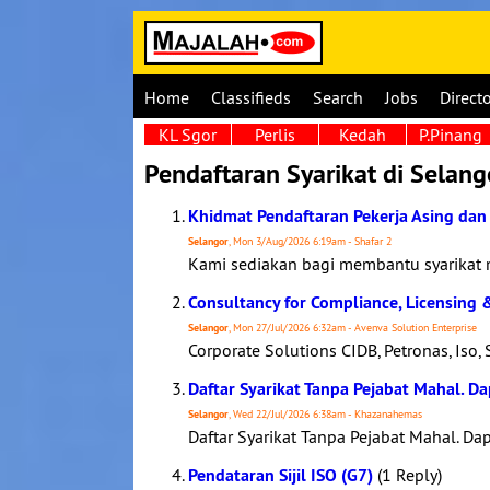
Home
Classifieds
Search
Jobs
Direct
KL Sgor
Perlis
Kedah
P.Pinang
Pendaftaran Syarikat di Selang
Khidmat Pendaftaran Pekerja Asing dan 
Selangor
, Mon 3/Aug/2026 6:19am - Shafar 2
Kami sediakan bagi membantu syarikat 
Consultancy for Compliance, Licensing 
Selangor
, Mon 27/Jul/2026 6:32am - Avenva Solution Enterprise
Corporate Solutions CIDB, Petronas, Iso, 
Daftar Syarikat Tanpa Pejabat Mahal. Da
Selangor
, Wed 22/Jul/2026 6:38am - Khazanahemas
Daftar Syarikat Tanpa Pejabat Mahal. Da
Pendataran Sijil ISO (G7)
(1 Reply)