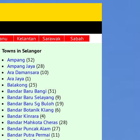
anu
Kelantan
Sarawak
Sabah
Towns in Selangor
Ampang
(32)
Ampang Jaya
(28)
Ara Damansara
(10)
Ara Jaya
(1)
Balakong
(25)
Bandar Baru Bangi
(31)
Bandar Baru Selayang
(9)
Bandar Baru Sg Buloh
(19)
Bandar Botanik Klang
(6)
Bandar Kinrara
(4)
Bandar Mahkota Cheras
(28)
Bandar Puncak Alam
(27)
Bandar Putra Permai
(11)