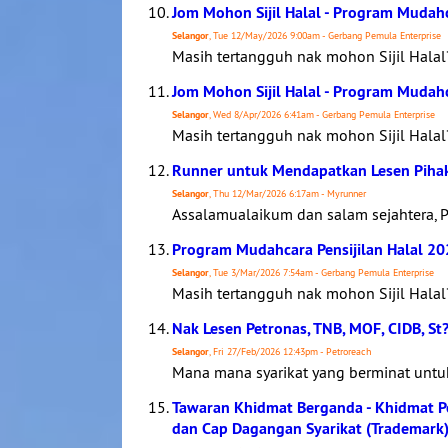
Jom Mohon Sijil Halal - Program Mudahc
Selangor
, Tue 12/May/2026 9:00am - Gerbang Pemula Enterprise
Masih tertangguh nak mohon Sijil Halal
Jom Mohon Sijil Halal - Program Mudahc
Selangor
, Wed 8/Apr/2026 6:41am - Gerbang Pemula Enterprise
Masih tertangguh nak mohon Sijil Halal
Runner untuk Mendapatkan Lesen Pihak
Selangor
, Thu 12/Mar/2026 6:17am - Myrunner
Assalamualaikum dan salam sejahtera, P
Program Mudahcara Pensijilan Halal 2
Selangor
, Tue 3/Mar/2026 7:54am - Gerbang Pemula Enterprise
Masih tertangguh nak mohon Sijil Halal
Nak Lesen Petronas, TNB, MOF, CIDB, St
Selangor
, Fri 27/Feb/2026 12:43pm - Petroreach
Mana mana syarikat yang berminat un
Tawaran Khidmat Berganda - Khidmat Pe
dan Cap Dagangan Syarikat (Trademark