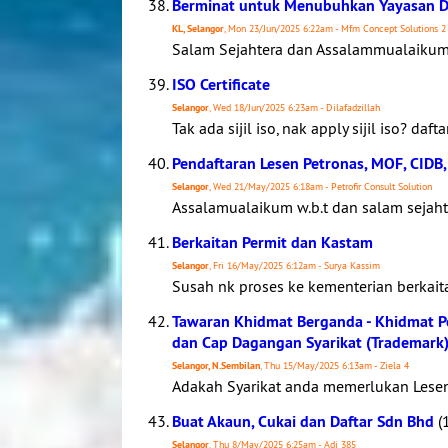
Berminat untuk Menubuhkan Yayasan Di
KL, Selangor
, Mon 23/Jun/2025 6:22am - Mfm Concept Solutions 2
Salam Sejahtera dan Assalammualaikum 
ISO Certificate
Selangor
, Wed 18/Jun/2025 6:23am - Dilafadzillah
Tak ada sijil iso, nak apply sijil iso? da
Pendaftaran Lesen Petronas, MOF, CIDB,
Selangor
, Wed 21/May/2025 6:18am - Petrofir Consult Solution
Assalamualaikum w.b.t dan salam sejaht
Berkaitan Permit dan Kastam
Selangor
, Fri 16/May/2025 6:12am - Surya Kassim
Susah nk proses ke kementerian berkait
Tawaran Khidmat Berganda - Khidmat Pe
dan Cap Dagangan Syarikat (Trademark
Selangor, N.Sembilan
, Thu 15/May/2025 6:13am - Ziela 4
Adakah Syarikat anda memerlukan Les
Buat Akaun, Cukai dan Daftar Sdn Bhd
(1
Selangor
, Thu 8/May/2025 6:25am - Adi 385