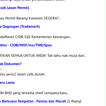
idi Lesen Permit)
atau Permit Barang Kawalan SEGERA?..
p Dagangan (Trademark)
aftaran CIDB, Sijil Kementerian Kewangan..
aktor - CIDB/MOF/Iso/TNB/Span
KAN SEMUA UNTUK ANDA! Tak tahu nak mula dari..
nyak Dokumen?
ah
iru jenis2 lesen cidb, boleh..
Baru Lama
N BHD yang tersedia shelf company baru..
 Berkuasa Tempatan - Pantas dan Murah
(1 Reply)