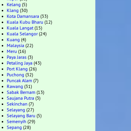
Kelang
(5)
Klang
(30)
Kota Damansara
(33)
Kuala Kubu Bharu
(12)
Kuala Langat
(15)
Kuala Selangor
(24)
Kuang
(4)
Malaysia
(22)
Meru
(16)
Paya Jaras
(3)
Petaling Jaya
(43)
Port Klang
(26)
Puchong
(32)
Puncak Alam
(7)
Rawang
(31)
Sabak Bernam
(13)
Saujana Putra
(3)
Sekinchan
(7)
Selayang
(27)
Selayang Baru
(5)
Semenyih
(29)
Sepang
(28)