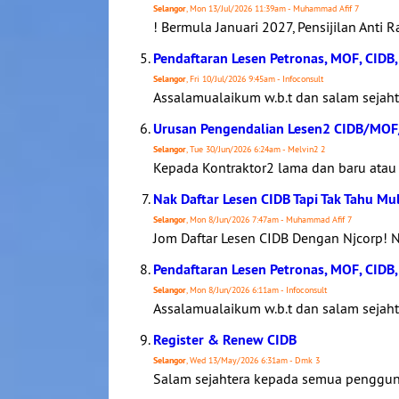
Selangor
, Mon 13/Jul/2026 11:39am - Muhammad Afif 7
! Bermula Januari 2027, Pensijilan Anti
Pendaftaran Lesen Petronas, MOF, CIDB,
Selangor
, Fri 10/Jul/2026 9:45am - Infoconsult
Assalamualaikum w.b.t dan salam sejaht
Urusan Pengendalian Lesen2 CIDB/MO
Selangor
, Tue 30/Jun/2026 6:24am - Melvin2 2
Kepada Kontraktor2 lama dan baru atau 
Nak Daftar Lesen CIDB Tapi Tak Tahu Mu
Selangor
, Mon 8/Jun/2026 7:47am - Muhammad Afif 7
Jom Daftar Lesen CIDB Dengan Njcorp!
Pendaftaran Lesen Petronas, MOF, CIDB,
Selangor
, Mon 8/Jun/2026 6:11am - Infoconsult
Assalamualaikum w.b.t dan salam sejaht
Register & Renew CIDB
Selangor
, Wed 13/May/2026 6:31am - Dmk 3
Salam sejahtera kepada semua penggun