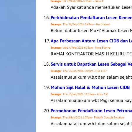
Selangor
, Fri 27/Feb/2026 6:15am - Ziela 4
Adakah Syarikat anda memerlukan Les
Perkhidmatan Pendaftaran Lesen Kemen
Selangor
, Thu 26/Feb/2026 9:43am - Nur Haizad
Belum daftar lesen MoF? Alamak lesen M
Apa Perbezaan Antara Lesen CIDB dan 
Selangor
, Wed 4/Feb/2026 6:33am - Nora Efarina
RAMAI KONTRAKTOR MASIH KELIRU TE
Servis untuk Dapatkan Lesen Sebagai V
Selangor
, Thu 15/Jan/2026 1:03pm - Nur 1137
Assalamualaikum w.b.t dan salam sejaht
Mohon Sijil Halal & Mohon Lesen CIDB
Selangor
, Thu 15/Jan/2026 11:03am - Anas 130
Assalammualaikum wbt Pagi semua Saya bu
Permohonan Pendaftaran Lesen Petronas
Selangor
, Thu 8/Jan/2026 1:07pm - Petrofir Consult Solution
Assalamualaikum w.b.t dan salam sejaht