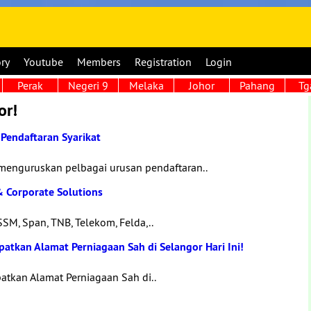
ory
Youtube
Members
Registration
Login
Perak
Negeri 9
Melaka
Johor
Pahang
Tg
or!
Pendaftaran Syarikat
menguruskan pelbagai urusan pendaftaran..
& Corporate Solutions
SSM, Span, TNB, Telekom, Felda,..
patkan Alamat Perniagaan Sah di Selangor Hari Ini!
patkan Alamat Perniagaan Sah di..