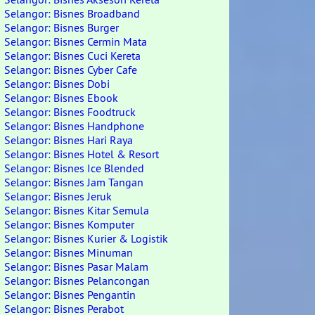
Selangor: Bisnes Broadband
Selangor: Bisnes Burger
Selangor: Bisnes Cermin Mata
Selangor: Bisnes Cuci Kereta
Selangor: Bisnes Cyber Cafe
Selangor: Bisnes Dobi
Selangor: Bisnes Ebook
Selangor: Bisnes Foodtruck
Selangor: Bisnes Handphone
Selangor: Bisnes Hari Raya
Selangor: Bisnes Hotel & Resort
Selangor: Bisnes Ice Blended
Selangor: Bisnes Jam Tangan
Selangor: Bisnes Jeruk
Selangor: Bisnes Kitar Semula
Selangor: Bisnes Komputer
Selangor: Bisnes Kurier & Logistik
Selangor: Bisnes Minuman
Selangor: Bisnes Pasar Malam
Selangor: Bisnes Pelancongan
Selangor: Bisnes Pengantin
Selangor: Bisnes Perabot