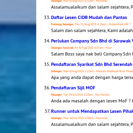
Selangor
, Mon 8/Sep/2025 6:21am - Myrunner
Assalamualaikum dan salam sejahtera, P
Daftar Lesen CIDB Mudah dan Pantas
Puchong, Selangor
, Thu 21/Aug/2025 6:18am - Muhammad Afif 7
Salam dan salam sejahtera, Kami adal
Perlukan Company Sdn Bhd di Sarawak V
Selangor, Sarawak
, Fri 8/Aug/2025 6:37am - Husri
Salam Boss saya nak beli Company Sdn Bh
Pendaftaran Syarikat Sdn Bhd Serenda
Selangor
, Wed 6/Aug/2025 7:11am - Maryam Nadhirah Binti Must
Apa yang anda dapat dengan harga terseb
Pendaftaran Sijil MOF
Selangor
, Tue 29/Jul/2025 6:10am - Nur Haizad
Anda ada masalah dengan lesen MoF ? Hu
Runner untuk Mendapatkan Lesen Piha
Selangor
, Mon 14/Jul/2025 6:30am - Myrunner
Assalamualaikum dan salam sejahtera, P