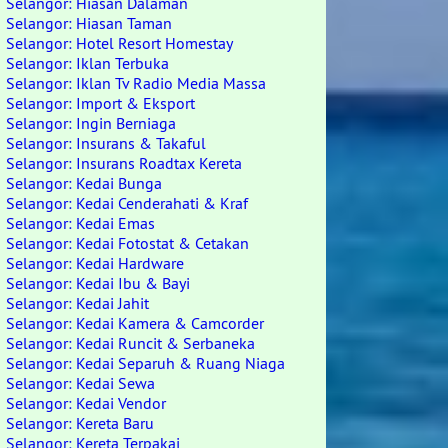
Selangor: Hiasan Dalaman
Selangor: Hiasan Taman
Selangor: Hotel Resort Homestay
Selangor: Iklan Terbuka
Selangor: Iklan Tv Radio Media Massa
Selangor: Import & Eksport
Selangor: Ingin Berniaga
Selangor: Insurans & Takaful
Selangor: Insurans Roadtax Kereta
Selangor: Kedai Bunga
Selangor: Kedai Cenderahati & Kraf
Selangor: Kedai Emas
Selangor: Kedai Fotostat & Cetakan
Selangor: Kedai Hardware
Selangor: Kedai Ibu & Bayi
Selangor: Kedai Jahit
Selangor: Kedai Kamera & Camcorder
Selangor: Kedai Runcit & Serbaneka
Selangor: Kedai Separuh & Ruang Niaga
Selangor: Kedai Sewa
Selangor: Kedai Vendor
Selangor: Kereta Baru
Selangor: Kereta Terpakai