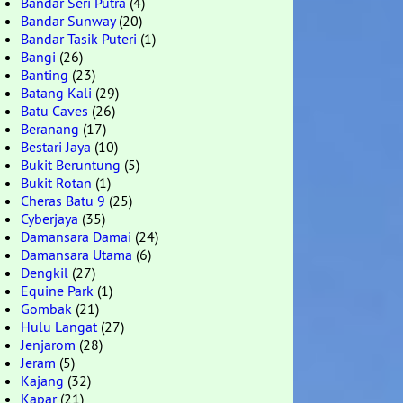
Bandar Seri Putra
(4)
Bandar Sunway
(20)
Bandar Tasik Puteri
(1)
Bangi
(26)
Banting
(23)
Batang Kali
(29)
Batu Caves
(26)
Beranang
(17)
Bestari Jaya
(10)
Bukit Beruntung
(5)
Bukit Rotan
(1)
Cheras Batu 9
(25)
Cyberjaya
(35)
Damansara Damai
(24)
Damansara Utama
(6)
Dengkil
(27)
Equine Park
(1)
Gombak
(21)
Hulu Langat
(27)
Jenjarom
(28)
Jeram
(5)
Kajang
(32)
Kapar
(21)