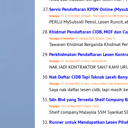
Servis Pendaftaran KPDN Online (Mysubs
Selangor
, Fri 17/Oct/2025 10:46am - Nor Syazrin Anis Bt Mohd Isa
PERLU MySubsidi Petrol, Lesen Runcit, 
Khidmat Pendaftaran CIDB, MOF dan Ca
Selangor, N.Sembilan
, Fri 26/Sep/2025 8:10am - Ziela 4
Tawaran Khidmat Berganda Khidmat Pend
Perkhidmatan Pendaftaran Lesen Kontr
Selangor
, Fri 26/Sep/2025 6:17am - Nora Efarina
NAK JADI KONTRAKTOR SAH? KAMI URUS
Nak Daftar CIDB Tapi Taknak Leceh Ba
Selangor
, Fri 26/Sep/2025 6:12am - Pakar Daftar Cidb Mudah Mur
Saya nak daftar lesen cidb, tapi masih kel
Sdn Bhd yang Tersedia Shelf Company 
Selangor
, Thu 11/Sep/2025 7:26am - Zaizu
Shelf company Malaysia SSM Syarikat SD
Runner untuk Mendapatkan Lesen Pihak