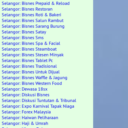
Selangor: Bisnes Prepaid & Reload
Selangor: Bisnes Restoran
Selangor: Bisnes Roti & Bakeri
Selangor: Bisnes Salun Rambut
Selangor: Bisnes Sarang Burung
Selangor: Bisnes Satay
Selangor: Bisnes Sms
Selangor: Bisnes Spa & Facial
Selangor: Bisnes Steamboat
Selangor: Bisnes Stesen Minyak
Selangor: Bisnes Tablet Pc
Selangor: Bisnes Tradisional
Selangor: Bisnes Untuk Dijual
Selangor: Bisnes Waffle & Jagung
Selangor: Bisnes Western Food
Selangor: Dewasa 18sx
Selangor: Diskusi Bisnes
Selangor: Diskusi Tuntutan & Tribunal
Selangor: Expo Karnival Tapak Niaga
Selangor: Forex Malaysia
Selangor: Haiwan Peliharaan
Selangor: Haji & Umrah