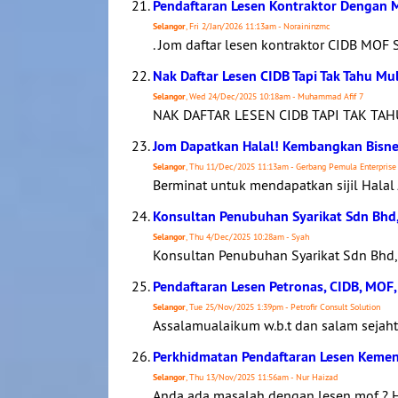
Pendaftaran Lesen Kontraktor Dengan
Selangor
, Fri 2/Jan/2026 11:13am - Noraininzmc
. Jom daftar lesen kontraktor CIDB MOF
Nak Daftar Lesen CIDB Tapi Tak Tahu Mu
Selangor
, Wed 24/Dec/2025 10:18am - Muhammad Afif 7
NAK DAFTAR LESEN CIDB TAPI TAK TAHU
Jom Dapatkan Halal! Kembangkan Bisnes
Selangor
, Thu 11/Dec/2025 11:13am - Gerbang Pemula Enterprise
Berminat untuk mendapatkan sijil Hala
Konsultan Penubuhan Syarikat Sdn Bhd,
Selangor
, Thu 4/Dec/2025 10:28am - Syah
Konsultan Penubuhan Syarikat Sdn Bhd, 
Pendaftaran Lesen Petronas, CIDB, MOF
Selangor
, Tue 25/Nov/2025 1:39pm - Petrofir Consult Solution
Assalamualaikum w.b.t dan salam sejaht
Perkhidmatan Pendaftaran Lesen Kemen
Selangor
, Thu 13/Nov/2025 11:56am - Nur Haizad
Anda ada masalah dengan lesen mof ? Hu